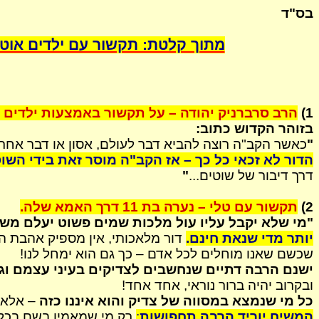
בס"ד
מתוך קלטת: תקשור עם ילדים אוטיס
1)
הרב
סרברניק
יהודה – על תקשור באמצעות ילדים ו
בזוהר הקדוש כתוב:
"
כאשר הקב"ה רוצה להביא דבר לעולם, אסון או דבר אחר
הדור לא זכאי כל כך – אז הקב"ה מוסר זאת בידי השוט
דרך דיבור של שוטים...
"
2)
תקשור עם טלי – נערה בת 11 דרך
האמא
שלה.
"מי שלא יקבל עליו עול מלכות שמים פשוט יעלם מש
יותר מדי שנאת חינם.
דור מלאכותי, אין מספיק אהבת 
שכשם שאנו מוחלים לכל אדם – כך גם הוא ימחל לנו!
ישנם הרבה דתיים שנחשבים לצדיקים בעיני עצמם וג
ובקרוב יהיה ברור נוראי, אחד
אחד
!
כל מי שנמצא במסווה של צדיק והוא איננו כזה
– אלא 
המשיח יוריד הרבה תחפושות
:
רק מי שמאמין בשם בכל 