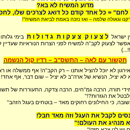
מדוע המשיח לא בא?
חם" = כל אחד קודם כל דואג לצרכים שלו, לחסר
קנו וגאולה שלמה – ואז נזכה באמת לביאת המשיח"!
ל צ ע ו ק
צ ע ק ו ת
ג ד ו ל ו ת
ישראל
בימי גלותו 
פשר לצעוק לקב"ה למשיח לפני הצרות הנוראיות שעדיין לפ
..)
תקשור עם לאה –
התשס"ב
– רדיו קול הנשמה
ירגון
לא יוכל להציל אותנו – רק הקב"ה! אף ממשלה או ר
א לא יציל, הנשיא של ארה"ב לא יציל – שום דבר, אף אחד! 
ידי תורה, הרבה גמ"חים, הרבה צדקה, התעוררות של תשו
לבטל את הגזרות?!"
תשובה, כי החילונים רחוקים מאד – בוטחים בעגל הזהב"
נסים לקבל את העגל וזה מאד חבל!
 מנהיג את העולם!"
 יש לנו צבא חזק!"