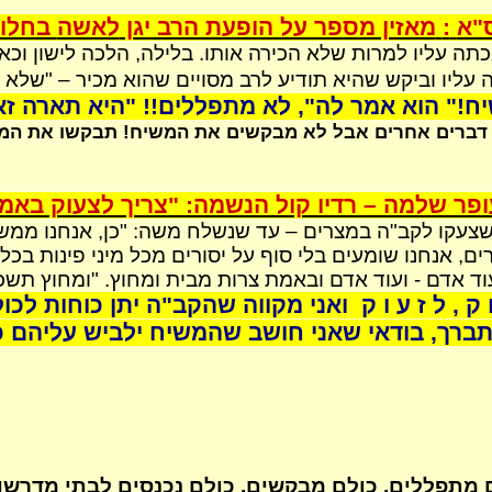
"א
:
מאזין מספר על הופעת הרב יגן
לאשה
בחלום
כתה עליו למרות שלא הכירה אותו. בלילה, הלכה לישון ו
עליו וביקש שהיא תודיע לרב
מסויים
שהוא מכיר – "שלא יש
!" הוא אמר לה", לא מתפללים!! "היא תארה זאת
דברים אחרים אבל לא מבקשים את המשיח! תבקשו את המשיח
פר שלמה – רדיו קול הנשמה: "צריך לצעוק באמת
צעקו לקב"ה במצרים – עד שנשלח משה: "כן, אנחנו ממש
ים
, אנחנו שומעים בלי סוף על
יסורים
מכל מיני פינות בכל
 אדם - ועוד אדם ובאמת צרות מבית ומחוץ. "ומחוץ תשכ
 ק , ל ז ע ו ק
ואני מקווה שהקב"ה
יתן
כוחות לכול
ברך, בודאי שאני חושב שהמשיח ילביש עליהם כת
לם מתפללים, כולם מבקשים, כולם נכנסים לבתי מדרש