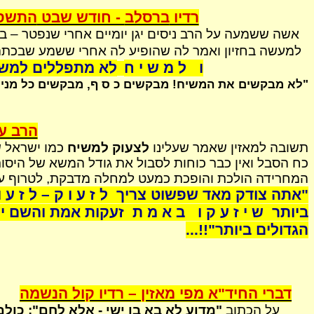
רדיו
ברסלב
- חודש שבט
התשס
אשה
ששמעה על הרב ניסים יגן יומיים אחרי שנפטר – ב
למעשה בחזיון ואמר לה שהופיע לה אחרי ששמע שבכתה 
ו
ל מ ש י ח
לא מתפללים למשיח
"לא מבקשים את המשיח! מבקשים כ ס ף, מבקשים כל מני 
הרב עו
תשובה למאזין שאמר שעלינו
לצעוק למשיח
כמו ישראל ש
כח
הסבל ואין כבר כוחות לסבול את גודל המשא של
היסור
המחרידה הולכת והופכת כמעט למחלה מדבקת, לטרוף עוד
"אתה צודק מאד שפשוט צריך
ל ז ע ו ק – ל ז ע ו
ביותר
ש י ז ע ק ו
ב א מ ת
זעקות אמת והשם ית
הגדולים ביותר"!!...
דברי
החיד"א
מפי מאזין – רדיו קול הנשמה
על הכתוב
"מדוע לא בא בן ישי - אלא לחם": כו