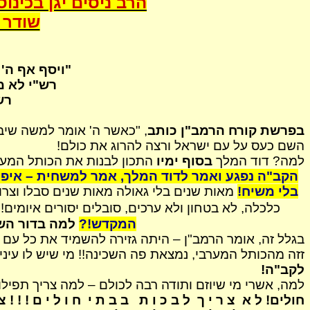
הרב ניסים יגן בכינ
שודר 
"ויסף אף ה'
רש"י לא מ
רש
בפרשת קורח
הרמב"ן
כותב
, "כאשר ה' אומר למשה שיבד
השם כעס על עם ישראל ורצה להרוג את כולם!
למה? דוד המלך
בסוף ימיו
התכון
לבנות את הכותל המער
הקב"ה נפגע ואמר לדוד המלך, אמר למשחית – איפה 
בלי משיח!
מאות שנים בלי גאולה מאות שנים סבלו וצרו
כלכלה, לא בטחון ולא ערכים, סובלים
יסורים
איומים! 
המקדש!?
למה בדור השו
בגלל זה, אומר
הרמב"ן
–
היתה
גזירה להשמיד את כל עם י
זזה מהכותל המערבי, נמצאת פה השכינה!! מי שיש לו עיני
לקב"ה!
למה, אשרי מי שיוזם ותודה רבה לכולם – למה צריך תפילו
חולים! ל א
צ ר י ך
ל ב כ ו ת
ב
ב
ת י
ח ו ל י ם ! ! !
צר