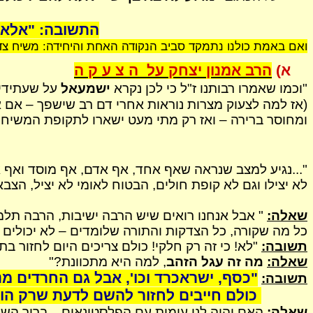
התשובה: "אלא ל
ואם באמת כולנו נתמקד סביב הנקודה האחת והיחידה: משיח צד
א)
הרב אמנון יצחק על
ה צ ע ק ה
"וכמו שאמרו
רבותנו
ז"ל כי לכן נקרא
ישמעאל
על
שעתידין
(אז למה לצעוק מצרות נוראות אחרי דם רב שישפך – אם א
ומחוסר ברירה – ואז רק מתי מעט
ישארו
לתקופת המשיח!!.
"...נגיע למצב שנראה שאף אחד, אף אדם, אף מוסד ואף
א
לא יצילו וגם לא קופת חולים, הבטוח לאומי לא יציל, הצב
שאלה:
" אבל אנחנו רואים שיש הרבה ישיבות, הרבה תלמ
כל מה שקורה, כל הצדקות והתורה שלומדים – לא יכולים 
תשובה:
"לא! כי זה רק חלקי! כולם צריכים היום לחזור ב
שאלה:
מה זה עגל הזהב
, למה היא מתכוונת?"
"כסף,
ישראכרד
וכו', אבל גם החרדים מ
תשובה:
כולם חייבים לחזור להשם לדעת שרק הוא
שאלה:
האם יהיה לנו עימות עם הפלסטינאים... ברוך השם