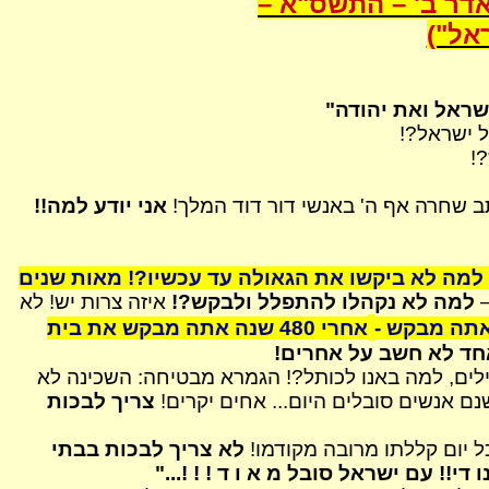
אדר ב' –
התשס"א
–
אל")
שראל ואת יהודה"
 ישראל?!
?!
תב שחרה אף ה' באנשי דור דוד המלך!
אני יודע למה!!
 למה לא ביקשו את הגאולה עד עכשיו?! מאות שנים
–
למה לא נקהלו להתפלל ולבקש?!
איזה צרות יש! לא
אתה מבקש -
אחרי 480 שנה אתה מבקש את בית
חד לא חשב על אחרים!
לים, למה באנו לכותל?! הגמרא מבטיחה: השכינה לא
נם אנשים סובלים היום... אחים יקרים!
צריך לבכות
ל יום קללתו מרובה מקודמו!
לא צריך לבכות בבתי
!! עם ישראל סובל מ א ו ד ! ! !..."