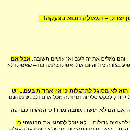
ון יצחק – הגאולה תבוא בצעקה!
 – והם מגלים את זה לעם ואז עושים תשובה.
אבל אם
 בצורה כזו! והיום אולי אפילו ברמה כזו – שאפילו לא
וא לא מסוגל להתגלות כי אין אחדות בעם... יש
יהודי, לבקש סליחה ומחילה מכל אדם ולבקש מהשם
לה אם הם לא יעשו תשובה מהר!
כי המשיח כבר פה
 לפעמים גדולות –
לא יוכל לספוג את הבושה!
כי
הרת... היא נוסעת במהירות, מי שלא יטפס על העגלה