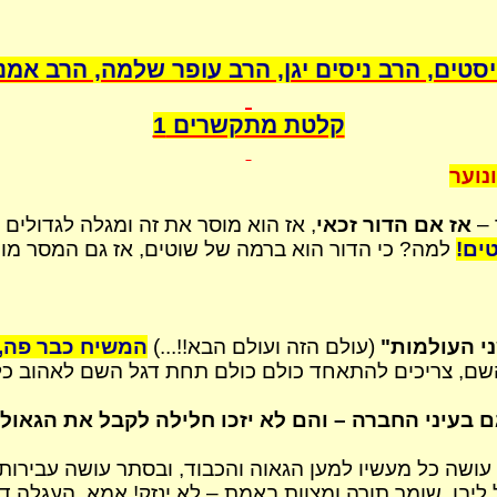
טים, הרב ניסים יגן, הרב עופר שלמה, הרב אמנ
קלטת מתקשרים 1
נוער
 –
אז אם הדור זכאי
, אז הוא מוסר את זה ומגלה לגדולים
ים!
למה? כי הדור הוא ברמה של שוטים, אז גם המסר מופיע
ני העולמות"
(עולם הזה ועולם הבא!!...)
המשיח כבר פה, ה
השם, צריכים להתאחד כולם
כולם
תחת דגל השם לאהוב כל 
ם בעיני החברה – והם לא יזכו חלילה לקבל את הגאו
עושה כל מעשיו למען
הגאוה
והכבוד, ובסתר עושה עבירות
ליבו, שומר תורה ומצוות באמת – לא
ינזק
! אמא, העגלה דו