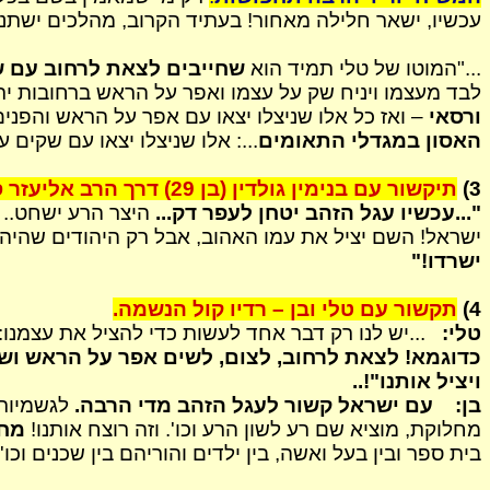
עכשיו,
ישאר
חלילה מאחור! בעתיד הקרוב, מהלכים ישתנו בע
..."המוטו של טלי תמיד הוא
שחייבים לצאת לרחוב עם שק
לבד מעצמו ויניח שק על עצמו ואפר על הראש ברחובות ירוש
ורסאי
– ואז כל אלו שניצלו יצאו עם אפר על הראש והפנים
האסון במגדלי התאומים
...: אלו שניצלו יצאו עם שקים 
3)
תיקשור
עם בנימין
גולדין
(בן 29) דרך הרב אליעזר
ס
"...עכשיו עגל הזהב יטחן לעפר דק...
היצר הרע ישחט.. 
ישראל! השם יציל את עמו האהוב, אבל רק היהודים שהיה
ישרדו!"
4)
תקשור עם טלי ובן – רדיו קול הנשמה.
טלי:
...יש לנו רק דבר אחד לעשות כדי להציל את עצמנו:
כדוגמא! לצאת לרחוב, לצום, לשים אפר על הראש ושק
ויציל אותנו"!..
בן:
עם ישראל קשור לעגל הזהב מדי הרבה.
לגשמיות, 
מחלוקת, מוציא שם רע לשון הרע וכו'. וזה רוצח אותנו!
מחל
בית ספר ובין בעל
ואשה
, בין ילדים והוריהם בין שכנים ו