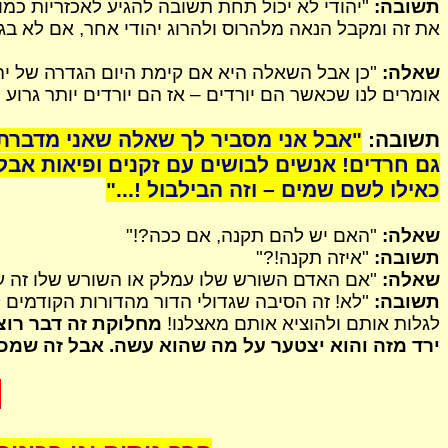
תשובה:
"יהודי לא יכול תחת תשובה להגיע לאכזריות כמ
את זה ומקבל הנאה מלהרוס ולהרוג יהודי אחר, אם לא בגוף
שאלה:
"כן אבל השאלה היא אם קימת היום הגדרה של יהו
אומרים לנו שכאשר הם יורדים – אז הם יורדים יותר גרוע מ
תשובה:
"אבל אני מסביר לך שאלה שאני מדברת 
גם חרדים! אנשים לבושים עם זקנים
ופיאות
אבל 
כאילו לשם שמים – וזה
הבילבול
!..."
שאלה:
"האם יש להם תקנה, אם ככה?!"
תשובה:
"איזה תקנה!?"
שאלה:
"אם האדם השורש שלו עמלק או השורש שלו זה ערב
תשובה:
"לא! זה הסיבה שגדולי הדור מהדורות הקודמים לא
לגלות אותם ולהוציא אותם מאצלנו!
מחלוקת זה דבר רוצ
ירד מזה והוא יצטער על מה שהוא עשה. אבל זה שמכיר 
ק