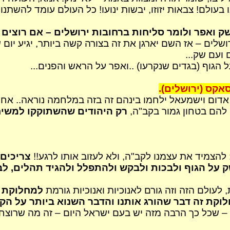
ולם! צבאות יזוזו, יבשות ינועו! כל העולם עומד להשתנות!
 ואפר ולומר סליחות ברחובות ירושלים – אם רוצים ש
לים – אז השם יארגן את זה בצורה קשה ביותר, יגיע יום 
 ועם שק...
על הגוף (בגדים שנקרעו) ..ואפר על הראש והפנים...
אקס
(ירושלים).
אדום וישמעאל ילחמו
בינהם
זה בזה במלחמה נוראה.. אחד
 להם בטחון גמור בקב"ה,
רק היהודים שהשתוקקו למשיח
 להצמיד את עצמנו לקב"ה, ולא לעזוב אותו לרגע!!
צריכים
 על הגוף ולבכות ולבקש ולהתפלל ולהגיד תהלים, לבק
לעולם הזה וזה גורם לאנוכיות ואנוכיות גורמת
למחלוקת
ו
וקת זה דבר שהורג אותנו והדבר השנוא ביותר על הק
כו' – שכל כך הרבה מזה יש בעם ישראל היום – זה מה שרוצח 