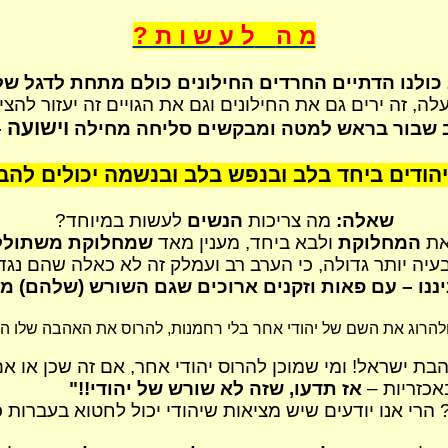
מ ה
ל ע ש ו ת ?
ולנו הדתיים החרדים החילונים כולם מתחת לדגל ש
, זה ירים גם את החילונים וגם את הגויים זה יעזור להציל 
וישועה
 שבור בראש למטה ומבקשים סליחה מחילה
–
יהודים ביחד בלב ובנפש בלב ובנשמה יכולים להבי
שאלה:
מה צריכות
הנשים
לעשות במיוחד?
את
המחלוקת
ולבא ביחד,
מענין
מאד
שמחלוקת משתוללת י
ו בעיה יותר גדולה, כי הערב רב ועמלק זה לא כאלה שהם נגד
ננו
– עם פאות וזקנים ארוכים שגם השורש (שלהם) מ
להרוג את השם של יהודי אחר בלי רחמנות, להרוס את האהבה שלו ה
בת ישראל! ומי שמוכן להרוס יהודי אחר, אם זה שכן או א
באכזריות –
אז תדעו, שזה לא שורש של יהודי!!"
הרי אנו יודעים שיש מציאות שיהודי יכול לחטוא בעברות כ