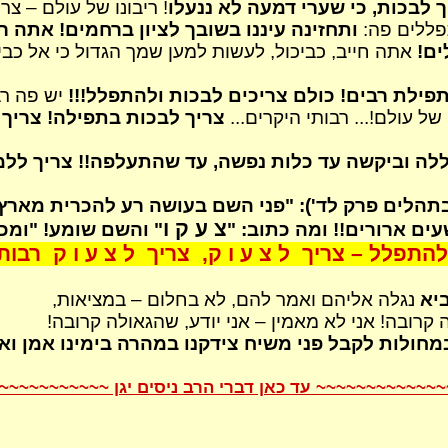
יך לבכות, כי שערי דמעה לא ננעלו
! ריבונו של עולם – צר
פללים פה:
ותחזינה עיננו בשובך לציון ברחמים! אתה 
ים!
אתה חייב, כביכול, לעשות למען שמך הגדול כי אל כב
פילת רבים! כולם צריכים לבכות ולהתפלל!!!
יש פה רב 
ל עולם!... רבותי היקרים...
צריך לבכות בתפילה! צריך 
לה וביקשה עד כלות נפשה, עד שהתעלפה!! צריך ללמ
תהלים פרק לד'): "פני השם בעושה רע להכרית מארץ
צ ע ק ו
ים ארורים!! ומה כתוב: "
" והשם שומע! "ומכ
התפלל – צריך
ל צ ע ו ק,
צריך
ל צ ע ו ק
רבותי
ביא
נגלה אליהם ואמר להם, לא בחלום – במציאות,
ה קרובה! אני לא מאמין – אני יודע, שהגאולה קרובה!
ובמחולות לקבל פני משיח
צידקנו
במהרה בימינו אמן ואמן
~~~~~~~~~~~~ עד כאן דברי הרב ניסים יגן ~~~~~~~~~~~