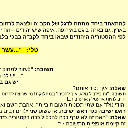
להתאחד ביחד מתחת לדגל של הקב"ה ולצאת לרחוב כ
בארץ, גם בארה"ב גם באירופה, איפה שיש יהודים – וזה יעלה
ביחד
לפי
ההסטוריה
היהודים שבאו
לקב"ה בבכי בלב
טלי:
"...עשר 
תשובה: "
לעזור למחוק 
"... יש לנ
יש גם
בי
שאלה:
איך נכיר אותם?
תשובה:
"זה
בילבול
מלא, איך להכיר?
במחלוקת!
מי שרוצה להרוס ו
חייב להיות או עמלק או ערב רב!
יהודי נולד עם שתי תכונות חשובות ביותר: אהבת השם ואה
ראש ישיבה נגד ראש ישיבה
, או פשוט שני ילדים רבים 
שאלה:
"האם זה לא גורף ככה להכליל ככה בקטגוריה כזו? 
זה קיימת אופציית התשובה ?!"