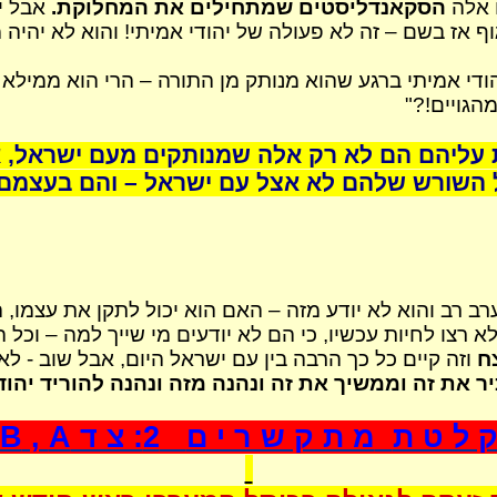
ו אלה
הסקאנדליסטים
שמתחילים את המחלוקת.
אבל יש
 אז בשם – זה לא פעולה של יהודי אמיתי! והוא לא יהיה מס
די אמיתי ברגע שהוא מנותק מן התורה – הרי הוא ממילא ה
הגויים!?"
עליהם הם לא רק אלה שמנותקים מעם ישראל, אל
השורש שלהם לא אצל עם ישראל – והם בעצמם ל
 רב והוא לא יודע מזה – האם הוא יכול לתקן את עצמו, 
 רצו לחיות עכשיו, כי הם לא יודעים מי שייך למה – וכל
ח
וזה קיים כל כך הרבה בין עם ישראל היום, אבל שוב - 
את זה וממשיך את זה ונהנה מזה ונהנה להוריד יהודי
 ל ט ת
מ ת ק ש ר י ם
2: צ ד
A
,
B