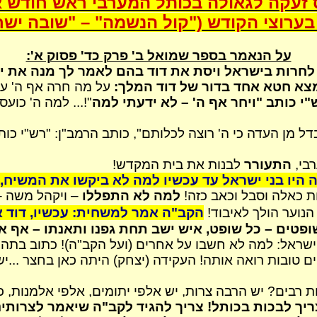
וס זעקה לגאולה בכותל המערבי ראש חודש 
בערוצי הקודש ("קול הנשמה" – "שובה ישר
על הנאמר בספר שמואל ב' פרק כד' פסוק א':
 לחרות בישראל ויסת את דוד בהם
לאמר
לך מנה את י
צא חטא אחד בדור של דוד המלך:
על מה חרה אף ה' על
"י כותב
"
ויחר
אף ה' –
לא ידעתי למה
"!... למה ה' כועס
ל מן העדה כי ה' רוצה לכלותם", כותב
הרמב"ן
: "רש"י כו
בי,
התעורר
לבנות את בית המקדש!
היו בני ישראל עד עכשיו למה לא ביקשו את המשיח,
ת כאלה וסבל וכאב כזה!
למה לא התפללו
– ויקהל משה 
הנוער הולך לאיבוד!
הקב"ה אמר למשחית: עכשיו, דוד 
פטים – כל שופט, איש ישב תחת גפנו ותאנתו – אף א
שראל: למה לא חשבו על אחרים (ועל הקב"ה)! כתוב בתהי
ים טובות רואה אותה! העקידה (יצחק)
היתה
כאן בחצר ...יש
ת רבים? יש הרבה צרות, יש אלפי יתומים, אלפי אלמנות, כ
יך לבכות בכותל! צריך להגיד לקב"ה שיאמר לצרותינו די