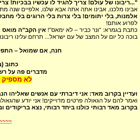
"...ריבונו של עולם! צריך להגיד לו עכשיו בבכיות! צר
אבינו מלכנו, אבינו אתה
אתה
אבא שלנו, אלפיים שנה מת
אלמנות, בלי יתומים! בלי צרות בלי הרוגים בלי מחבל
לפרוע אותם!
כתבת בגמרא: "ונר כביר – לא ימאס"!
אין הקב"ה מואס ת
בוכה כל יום על המצב של עם ישראל... תרחם עלינו ריבונו ש
חנה, אם שמואל – התפל
כתוב (ב
מדברים פה על רשע
לא מספיק ל
ועדיין בקרוב מאד: אני דיברתי עם אנשים שאליהו הנ
ואמר להם על הגאולה פרטים
מדוייקים
! אני יודע שהגאול
בקרוב מאד רבותי כולנו ביחד רבותי, נצא בריקודים 
~~~~~