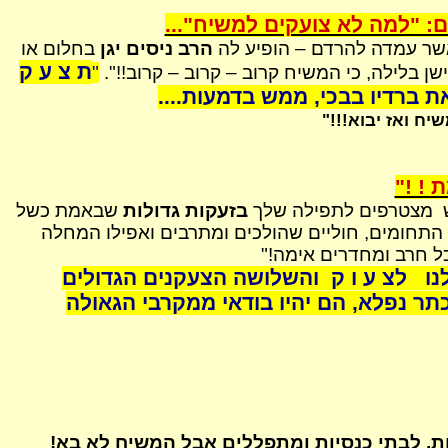
: "למה לא צועקים למשיח"...
כאשר עמדה
להרדם
– הופיע לה
הרב ניסים יגן
בחלום או
ת צ ע ק
ן בלילה, כי המשיח קרוב – קרוב – קרוב!!".
"
 ברדיו בבכי, ממש בדמעות....
 ואז יבוא!!!"
 ! !"
מצטרפים לתפילה שלך
בזעקות גדולות
שבאמת כשל
 התחומים, חוליים שהולכים ומתרבים ואפילו המחלה
ל חרב ומחדרים אימה!"
נו
לצ
ע ו ק
והשלושה הצעקנים הגדולים
ר נפלא, הם יהיו בודאי ממקרבי הגאולה
ות, לבתי כנסיות ומתפללים אבל המשיח לא בא!