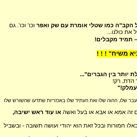
ל הקב"ה כמו
שטלי
אומרת עם שק ואפר
וכו'
וכו'
. גם
את כולנו...
 תמיד מקבלים!
א משיח" ! ! !
ותר בין הגברים"...
 הדת, רק!
עמלק!"
עבר שלו,
ההוה
שלו ואת העתיד שלו באכזריות שתדעו שהשורש שלו
ם זה אמא או אבא או בעל
ואשה
או עוד ראש ישיבה,
אלו חמורות ובכל זאת הוא יהודי ועושה תשובה - ובשביל