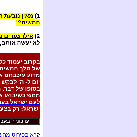
1)
מאין נובעת 
המשיח?!
2)
אילו צעדים 
לא יעשה אותם, 
בקרוב יעמוד כ
של מלך המשיח, 
מדוע עיכבתם א
יום ל- ה' לבקש 
בסופו של דבר, 
ממש כשיבואו אי
לעם ישראל בעבר
ישראל: רק בצעק
עדכוני י' באב ה'תש
קרא בפירוט מה א