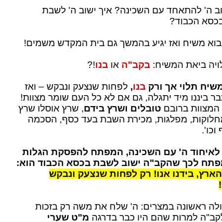
ב ה' להתאחד עם השכינה? איך ישוב ה' לשבת
בכסא הכבוד?
בוא משיח ואז יגיע בהמשך גם בית המקדש משמים!
ויה ביאת המשיח:
בקב"ה
או
בנו
!?
משיח תלוי אך ורק
בנו
,
לפחות שנצעק ונבקש – ואז
 ביננו מיד יתגלה, גם אם לא כל העם שומר מצוות!
 המצוות ברובם
טובלים ושרץ בידם
, שרץ אוסלו שרץ
חלוקות, מפלגות, מכירת השבת בעד כסף, הסכמה
וכו'.
לאיחוד ה' עם השכינה, המפתח להפסקת הגלות
פתח לכך שהקב"ה ישוב לשבת בכסא הכבוד הוא:
הארץ, בידנו אנו! רק לפחות שנצעק ונבקש
ולה ראשונה במצרים: ה' שלח את משה רק בזכות
ב"ה למרות שהם היו כבר בדרגה
מ"ט שערי