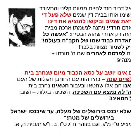
 דביר חזר לחיים ממוות קליני והתעורר
ימו אותו בבית דין שמים
שלא פעל די
את שמים וביקשו להוציא את דינו
אדם
חרדי!
ניתנה לנשמתו ארכה מבית
הזה רק אחרי שהוא הבטיח: "
אעשה כל
אדרת כבוד שמו של הקב"ה בעולם!
"
ק לשמור מצוות בלבד!
ם
לפרסם לאחרים
שם ה' תורתו +
נהיג!
 אינו יושב על כסא הכבוד מיום שנחרב בית
פיים שנה
– כהזדהות עם החורבן והגלות של העם
נו
הם אלו שחטאו ובעבור
חטאינו
נחרב בית
ה' לא נמצא עם השכינה
, השכינה בגלות – ושוב:
חטאינו!
לא יכנס בירושלים של מעלה, עד שיכנסו ישראל
בירושלים של מטה!"
ע פ"י מ"ג, וגם בזוהר ח"ג ט"ו, ב. ו"ש תענית ה, א.