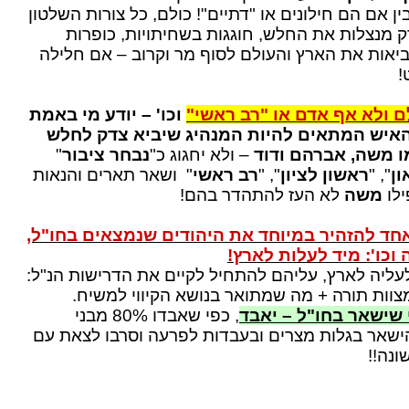
בין אם הם חילונים או "דתיים"! כולם, כל צורות השלטון
ק מנצלות את החלש, חוגגות בשחיתויות, כופרות
ביאות את הארץ והעולם לסוף מר וקרוב – אם חלילה
!
ם ולא אף אדם או "רב ראשי"
וכו' – יודע מי באמת
האיש המתאים להיות המנהיג שיביא צדק לחלש
מו משה, אברהם ודוד
– ולא יחגוג כ"
נבחר ציבור
"
ון
", "
ראשון לציון
", "
רב ראשי
" ושאר תארים והנאות
לו
משה
לא העז להתהדר בהם!
חד להזהיר במיוחד את היהודים שנמצאים בחו"ל,
וכו': מיד לעלות לארץ!
ליה לארץ, עליהם להתחיל לקיים את הדרישות הנ"ל:
וות תורה + מה שמתואר בנושא הקיווי למשיח.
 שישאר בחו"ל – יאבד
, כפי שאבדו 80% מבני
ישאר בגלות מצרים ובעבדות לפרעה וסרבו לצאת עם
נה!!