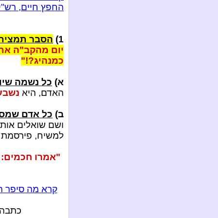
החפץ חיים, רש"י,
1)
הסבר תמציתי
יום מהקב"ה את
כמנהיג?!"
א)
כל נשמה שיו
האדם, היא
נשבע
ב)
כל אדם שמסיי
ושם שואלים אות
למשיח, פירסמת מ
"אמרו חכמים: 
קרא מה סיפר הר
כתבה מע