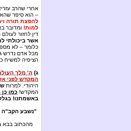
אחרי שהרב עזריאל
– הוא סיפר שהאש
להפצת תורה ויר
למות!
ומדובר ב
דין לחזור לעולם 
אשר ביכולתי לה
כלומר – לא מספי
מכל אדם נדרש ג
הציפיה למשיח כמ
ג)
ה' מלך העולם
המקדש לפני אל
היהודי. למרות
שא
המקדש!
כמו כן 
באשמתנו! בגלל 
"נשבע הקב"ה ש
מהכתוב בבא מצי