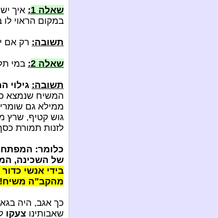
שאלה 1
:
איך ישו
במקום הראוי לו 
תשובה:
רק אם י
שאלה 2
:
במי תל
תשובה:
גילוי ה
המשיח שנמצא כבר
ממילא גם שומרי
גוש קטיף, שרץ מ
לזנות תמורת כסף 
כלומר: המפתח 
של השכינה, המ
בידי אנשי כדור 
מהקב"ה משיח!!
כך אגב, היה בגא
שאבותינו
צעקו
לק