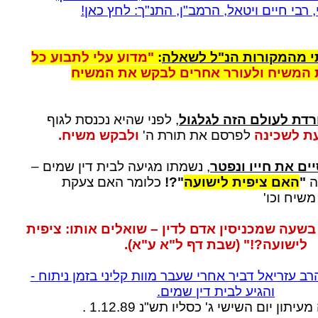
 רבי חיים ויטאל, הרמב"ן, התנ"ך: לחץ כאן!
 מהמקורות הנ"ל לשאלה
:
"מדוע עלי לתבוע כל
 המשיח ולעורר אחרים לבקש את המשיח
רדת לעולם הזה לגלגול
, לפני שהיא נכנסת לגוף
ת לשכינה
לפרסם את תורת ה'
ולבקש משיח.
ם את חייו ונפטר
, נשמתו מגיעה לבית דין שמים –
ה
"
האם ציפית לישועה
"?!
כלומר האם צעקת
שיח וכו'
בשעה שמכניסין אדם לדין – שואלים אותו: ציפית
לישועה?!" (שבת דף ל"א ע"א).
ב עזריאל דביר אחרי שעבר מוות קליני בזמן ניתוח -
והגיע לבית דין שמים.
יתון יום השישי ג' כסליו תש"נ 1.12.89 .