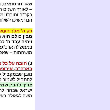
שאר
חרטומים
, 
– לאורך השנים ר
בקב"ה ותורתו ומ
הם ימשיכו לשלוט
רק ה' מלך העול
מבין כולם הוא 
ויהיה עבד ה' כ
בממשלה או כ"
גא
מושחתות – שאפי
3)
חובה על כל א
בארה"ב, אירופה 
מובן
שבמקביל
לע
להתחיל לשמור מצ
צריך להבין שמי
ישראל שבחרו לה
משה לגאולה ראשו