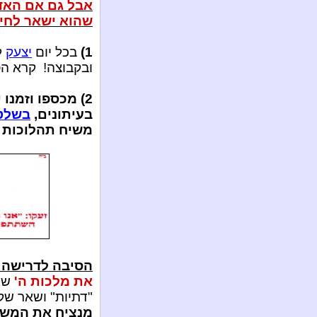
אבל גם אם האדם
שהוא ישאר לחיי
1)
בכל יום
יצעק
ל
ובקבוצה! קרא ה
2) מכספו וזמנ
בעיתונים,
בשלטי
משיח תהלוכות ו
הסיבה לדרישה ז
את מלכות ה'
שתת
"דתיות" ושאר שק
מנציח את המשך