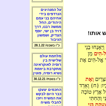
על המנהיגים
הנרדפים בידי
אחיהם בני עמם
היהודים, החל
ממשה רבנו, דרך
דויד בן ישי, יוסף
 אותו!
הצדיק, ושמשון
הגיבור
כ"ו בשבט/ 28.1.22
ֵּאָנְחוּ בְנֵי
ֱלֹ-הִים
מִן
מלחמת עולם
ּר אֱלֹ-הִים אֶת
שלישית בין
רוסיה לאוקראינה
מתקרבת ביוזמת
נשיא רוסיה, פוטין
צְרָיִם
וְאֶת
כ"ו בטבת/ 30.12.21
ֹבָיו: {ח} וָאֵרֵד
החכמים יצעקו
אֶל אֶרֶץ טוֹבָה
כבר היום לבקש
 וְהַחִתִּי
את המשיח ויזכו
לחבלי משיח
ַעֲקַת בְּנֵי