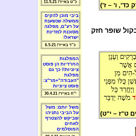
כ"ט באייר/ 11.5.21
כד', ו' – ז')
ביבי מוכן להקים
ממשלה שנשענת
על רע"ם, מפלגה
בקול שופר חזק
מסוכנת למדינת
ישראל!
כ"ד באייר/ 6.5.21
בְרָקִים וְעָנָן
המפלגות
ם אֲשֶׁר
החרדיות הן פוסט
ציוניות!! כך גם
ֹ-הִים מִן
מפלגת
ן כֻּלּוֹ מִפְּנֵי
"העבודה"+מר"צ:
פוסט ציוניות
ַיֶּחֱרַד כָּל
י"ח באייר/ 30.4.21
ד
מֹשֶׁה יְדַבֵּר
משל יותם: משל
 ט"ז – י"ט)
על הביבי נתניהו
שביקש להצטרף
לאחים
המוסלמים