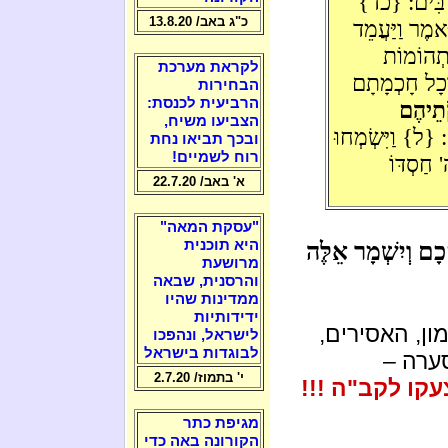
ַבִּים: {כד}
כ"ג באב/ 13.8.20
אמֶר וַיַּעֲמֵד
 תְהוֹמוֹת
לקראת מערכת
 וְכָל חָכְמָתָם
הבחירות
הרביעית לכנסת:
ֹתֵיהֶם
הצביעו משיח,
 {ל} וַיִּשְׂמְחוּ
ובכך תביאו נחת
רוח לשמיים!
 חַסְדּוֹ
א' באב/ 22.7.20
"עסקת המאה"
היא תוכנית
יִשְׁמָר אֵלֶּה
מרושעת
והרסנית, שבאה
ממדינות שהיו
ידידותיות
ון, האסירים,
לישראל, ונהפכו
לבוגדות בישראל
ערה –
י' בתמוז/ 2.7.20
קו לקב"ה !!!
מגיפת כתר
הקורונה באה כדי