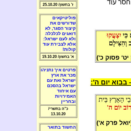
חסר עוד
ז' בחשון/ 25.10.20
פוליטיקאים
שדורשים את
קיצור הסגר, לא
 כִּי
יִצְעֲקוּ
דואגים לכלכלה
ולא לעם ישראל:
 וְהִצִּילָם
אלא לצבירת עוד
קולות!
יט' פסוק כ')
א' בחשון/ 19.10.20
פרטים איך נתניהו
מכר את ארץ
ישראל ואת עם
בבוא יום ה':
ישראל בהסכם
עם איחוד
האמירויות
ׁבֵי הָאָרֶץ בֵּית
ובחריין
ָרוֹב יוֹם ה'
כ"ה בתשרי/
13.10.20
יואל פרק א')
החשוד בתואר