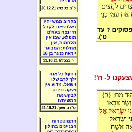
מרוככים
ְרַיִם לֹחֲצִים
כ"ב בטבת/ 26.12.21
אֶת עַמִּי בְנֵי
בקרוב ממש יהיו
כאלו שיזכו לקבל
פסוקים ז' עד
חיי נצח בעולם
ט').
מופלא, שבו אין
מלחמות, אין
מחלות: המבוגר
ייראה כנער בן 16
ז' בכסלו/ 11.10.21
דחוף! כל אחד
עקנו ל- ה'!
ילך לרב שלו
וישאל: מדוע אין
צעקה וכינוס
ְאֵהוּד מֵת: {ב}
לבקש את
המשיח?!
ְשַׂר צְבָאוֹ
ט"ו בחשון/ 21.10.21
בְנֵי יִשְׂרָאֵל אֶל
י יִשְׂרָאֵל
התמוטטויות
יאָה אֵשֶׁת
הבניינים בחולון
ובפלורידה באו