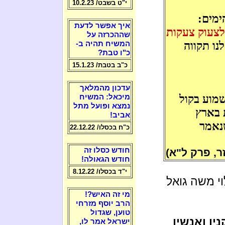
י"ט בשבט/ 10.2.23
מים:
איך אפשר לדעת
לצעוק צעקות
שההכרזה על
לנו תקווה
המשיח תהיה ב-
כ"ו טבת?
כ"ב בטבת/ 15.1.23
עדכון מהמלאך
מוע בקול
מיכאל: המשיח
נמצא ופועל מתל
 בארץ
אביב!
נאמר
כ"ח בכסלו/ 22.12.22
חודש כסלו זה
ר, פרק ל"א)
חודש הגאולה!
י"ד בכסלו/ 8.12.22
וי משה גואל
מי זה האיש?!
הרב יוסף מזרחי
טוען, שגדול
ין ואנשיו
ישראל אמר לו,