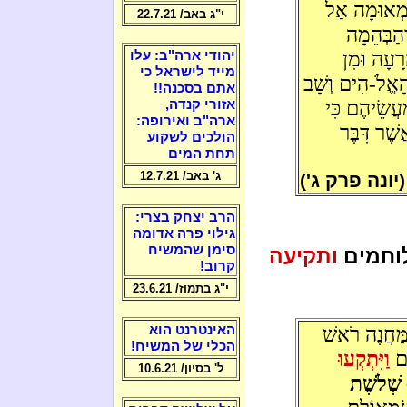
 מְאוּמָה אַל
י"ג באב/ 22.7.21
הַבְּהֵמָה
ָרָעָה וּמִן
יהודי ארה"ב: עלו
מייד לישראל כי
ָאֱלֹ-הִים וְשָׁב
אתם בסכנה!!
עֲשֵׂיהֶם כִּי
אזורי קנדה,
ארה"ב ואירופה:
שֶׁר דִּבֶּר
הולכים לשקוע
תחת המים
ג' באב/ 12.7.21
(יונה פרק ג')
הרב יצחק בצרי:
גילוי פרה אדומה
סימן שהמשיח
וחמים
ותקיעה
קרוב!
י"ג בתמוז/ 23.6.21
מַּחֲנֶה רֹאשׁ
האינטרנט הוא
הכלי של המשיח!
ים
וַיִּתְקְעוּ
ל' בסיון/ 10.6.21
ּ שְׁלֹשֶׁת