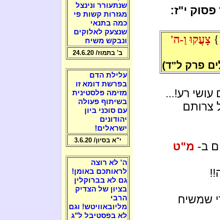
שנתעורר ונינצל
סוק י"ז:
מגזרות קשות פי
כמה בתנאי
שנצעק לאלוקים
}
צָעֲקוּ וַ-ה'
ונבקש משיח
ב' בתמוז/ 24.6.20
ים פרק ל"ד)
עלילת הדם
בפרשת דומא זו
ושי רע!...
מזימה פלסטינית
בשיתוף פעולה
 צרותם
עם סוכני ביון
יהודונים
ישראלים!
י"א בסיון/ 3.6.20
ם ב-
מ"ט
ה' לא רוצה
!
לראותכם באומן!
גם לא בברוקלין
בציון של הצדיק
די שמשיח
הרבי
מליובאוויטש! וגם
לא בפסטיבל ל"ג