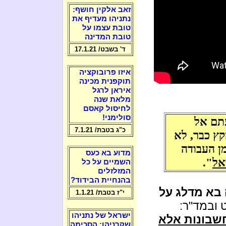
זאב אלקין חושף:
נתניהו מעדיף את
טובת עצמו על
טובת המדינה
ד' בשבט/ 17.1.21
איזו פרובוקציה
תוקפנית מכינה
איראן לרגל
מלאת שנה
לחיסול קאסם
סולימני!
תם אל
כ"ג בטבת/ 7.1.21
קץ כבר, לא
ן העבודה
מדוע בא כעס
אל
".
השמיים על כל
המזלזלים
בהנחיית הבידוד?
 בא מדלג על
י"ז בטבת/ 1.1.21
ט ובמד"ר:
ישראל של נתניהו
חשבונות אלא
שקרניהו: הסכימה