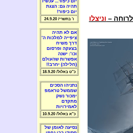
יום כיפור... עכשיו
תהיה גם: הצגת
יום כיפור!
לרוחה –
וניצלו
ו' בתשרי/ 24.9.20
אם לא תהיה
ציפייה למלכות ה'
דרך משיח
בצעקה ופרסום
וכו': ישנה
אפשרות שהעולם
(חלילה) יחרב!!
כ"ט באלול/ 18.9.20
נתניהו הסכים
שממשל טראמפ
ימכור נשק
מתקדם
לאמירויות
כ"א באלול/ 10.9.20
נסיעה לאומן של
חסידי רבי נחמן