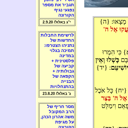
תגביר את מספר
נפגעי נגיף
הקורונה
 מָצָאוּ: {ה}
י"ג באלול/ 2.9.20
צְעֲקוּ אֶל ה'
לרשימת החבלות
החדשות של
נתניהו הצטרפו:
 כִּי הִמְרוּ
תמיכה בגלוי
במדינה
ִבָּם
כָּשְׁלוּ וְאֵין
פלסטינית +
וֹשִׁיעֵם
: {יד}
קביעה של
גבולותיה +
הקפאה של
הבנייה
בהתנחלויות
ּ: {יח} כָּל אֹכֶל
ג' באלול/ 23.8.20
וּ אֶל ה' בַּצַּר
ָּאֵם וִימַלֵּט
מסר חריף של
הרב המקובל
משה אהרון הכהן,
על מגיפת
הקורונה