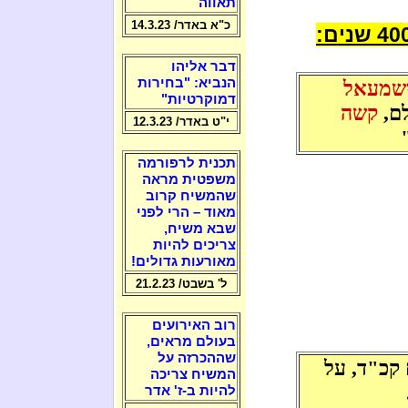
תאווה
כ"א באדר/ 14.3.23
דבר אליהו
הנביא: "בחירות
שמעאל
דמוקרטיות"
לם,
קשה
י"ט באדר/ 12.3.23
תכנית לרפורמה
משפטית מראה
שהמשיח קרוב
מאוד – הרי לפני
שבא משיח,
צריכים להיות
מאורעות גדולים!
ל' בשבט/ 21.2.23
רוב האירועים
בעולם מראים,
שההכרזה על
 קכ"ד, על
המשיח צריכה
להיות ב-ז' אדר