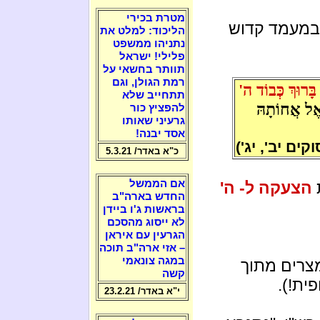
מטרת בכירי
במעמד קדוש
הליכוד: למלט את
נתניהו ממשפט
פלילי! ישראל
תוותר בחשאי על
רמת הגולן, וגם
בָּרוּךְ כְּבוֹד ה'
תתחייב שלא
 אֶל אֲחוֹתָהּ
להפציץ כור
גרעיני שאותו
אסד יבנה!
ים יב', יג')
כ"א באדר/ 5.3.21
אם הממשל
ת
הצעקה ל- ה'
החדש בארה"ב
בראשות ג'ו ביידן
לא ייסוג מהסכם
הגרעין עם איראן
– אזי ארה"ב תוכה
במגה צונאמי
רים מתוך
קשה
ית!).
י"א באדר/ 23.2.21