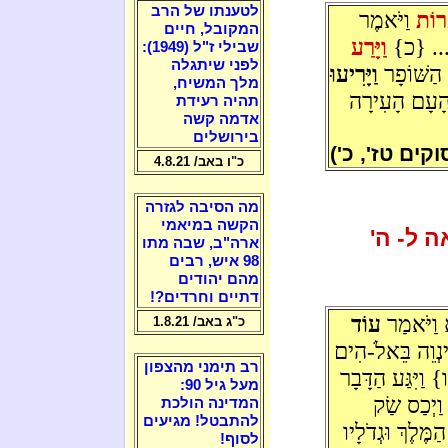
לטענתו של הרב
ָרוֹת
וַיֹּאמֶר
המקובל, חיים
ר... {כ}
וַיָּרַע
שבילי ז"ל (1949):
לפני שיתגלה
הַשּׁוֹפָר
וַיָּרִיעוּ
מלך המשיח,
 הָעָם הָעִירָה
תהיה רעידת
אדמה קשה
בירושלים
קים טז', כ')
כ"ו באב/ 4.8.21
מה הסיבה לגזרה
הקשה במיאמי
ה ל- ה'
ארה"ב, שבה מתו
98 איש, רבים
מהם יהודים
דתיים וחרדים?!
 וַיֹּאמַר
עוֹד
כ"ג באב/ 1.8.21
ִינְוֵה בֵּאלֹ-הִים
רב תימני מהצפון
וַיִּגַּע הַדָּבָר
מעל גיל 90:
 וַיְכַס שַׂק
המדינה הולכת
להתבטל! מגיעים
מֶּלֶךְ וּגְדֹלָיו
לסוף!