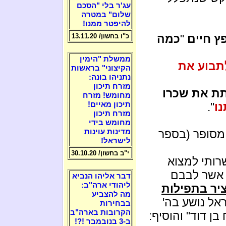
עג'ר בלי "הסכם
שלום" במטרה
להיפטר ממנו!
ץ חיים
"
כמה
כ"ו בחשון/ 13.11.20
ממשלת "הימין
תבוע את
הקיצוני" בראשות
נתניהו בונה:
מזרח תיכון
תת את שכרו
מחומש! מזרח
נו
".
תיכון מאיים!
מזרח תיכון
מחומש בידי
סופר (בספר
מדינות עוינות
לישראל!
י"ב בחשון/ 30.10.20
רותי למצוא
 אשר לבבם
דבר אליהו הנביא
ליהודי ארה"ב:
יר בתפילות
מה להצביע
אל נושע בה'
בבחירות
הקרובות בארה"ב
ן דוד" והוסיף:
ב-3 בנובמבר !?!