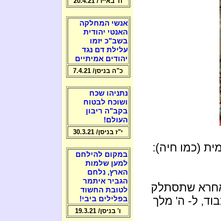
ח' באייר/ 20.4.21
אנשי המחלקה
האנטי יהודית
בשב"כ יזמו
עלילת דם נגד
יהודים אמיתיים
כ"ה בניסן/ 7.4.21
נתניהו שכח
ושוכח לבטוח
בקב"ה ריבון
העולם!
י"ז בניסן/ 30.3.21
ת (כמו חיה):
במקום להילחם
למען שלמות
הארץ, נלחם
הגביר איתמר
אחרא שתסתלק
לטובת החשוד
ד, ל- ה' מלך
בפלילים ביבי!
ו' בניסן/ 19.3.21