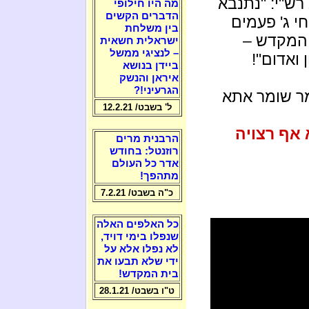
רש"י: "נתנבא
מה היו חילופי
הדברים הקשים
י ג' פעמים
בין משלחת
 המקדש –
ישראלית חשאית
– לנציגי ממשל
 ואדום"!
ביידן בנושא
איראן והנשק
הגרעיני!?
ר שומר אתא
ל' בשבט/ 12.2.21
אף רצויה
הרבנית מרים
רוזנטל: בחודש
אדר כל העולם
מתהפך!
כ"ה בשבט/ 7.2.21
כל האלפים האלה
שנפלו בימי דויד,
לא נפלו אלא על
ידי שלא תבעו את
בית המקדש!
ט"ו בשבט/ 28.1.21