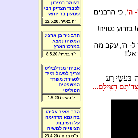
בעומר במירון
לכבוד הצדיק רבי
 ה'
, כי הרבנים
שמעון בר יוחאי
י"ח באייר/ 12.5.20
 בזרוע נטויה!
הרב ניר בן ארצי:
המשיח נמצא
- ה', עקב מה
במרכז הארץ
אל!!
י"ד באייר/ 8.5.20
אביחי מנדלבליט
צריך לפעול מייד
ה' בְּעֹשֵׂי רָע
לסגירת משרד
המשפטים
צָרוֹתָם הִצִּילָֽם...
הפוליטי
ז' באייר/ 1.5.20
הרב מאיר אליהו
בדוגמא מדהימה
על חשיבות
הציפייה למשיח
כ"ט בניסן/ 23.4.20