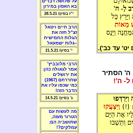
 שְׂמאוֹלָם
על שלושה דברים
בא האסון במירון
ֶרֶב לַ- ה'
י"ז בסיון/ 28.5.21
ַיָּרָץ כָּל
ֹשׁ מֵאוֹת
הרב חיים ויטאל
ַּחֲנֶה וַיָּנָס
זצ"ל חזה את
הגלות החמישית
–גלות ישמעאל
יט' עד כב').
י' בסיון/ 21.5.21
הרבי מלובביץ'
אמר לגאולה כהן:
 ה' הסתיר
את ירושלים
- ה'!
שחררתם (1967)
כמי שכפו עליו את
הדבר הזה!
יִּרְדְּפוּ
ג' בסיון/ 14.5.21
{ז}
וַיִּצְעֲקוּ
מה לעשות עם
לָיו אֶת הַיָּם
הטרור מעזה,
ם וַתֵּשְׁבוּ
שתושביה הם:
עמלקים?!