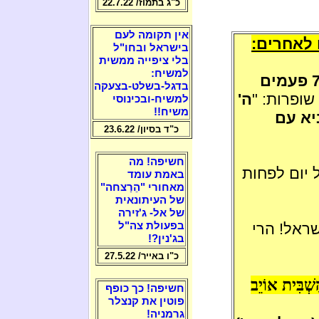
כ"ג בתמוז/ 22.7.22
אין תקומה לעם
 לאחרים:
בישראל ובחו"ל
בלי ציפייה ממשית
למשיח:
פעמים
בדגל-בשלט-בצעקה
ה'
למשיח-ובכינוסי
משיח!!
יא עם
כ"ד בסיון/ 23.6.22
חשיפה! מה
 יום לפחות
באמת עומד
מאחורי "הֵרַצחה"
של העיתונאית
של אל- ג'זירה
ראל! הרי
בפעולת צה"ל
בג'נין?!
כ"ו באייר/ 27.5.22
ַשְׁבִּית אוֹיֵב
חשיפה! כך כופף
פוטין את קנצלר
גרמניה!