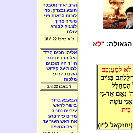
הרב יאיר נוסבכר
תובע ובצדק: כדי
לזכות לראות פני
משיח צריך
לצעוק לבורא
עולם
כ"א באב/ 18.8.22
הגאולה: "
לא
אליהו חכים הי"ד
ואליהו בית צורי
הי"ד היו מוכנים
לֹא לְמַעַנְכֶם
למות על קידוש
השם כהרוגי
ּלְתֶּם בַּגּוֹיִם
מלכות
ל הַמְחֻלָּל
ו' באב/ 3.8.22
י ה' נְאֻם אֲדֹ-נָי
אֲנִי עֹשֶׂה
הבאבא ברוך
בישר לראש
ם בֵּית
עיריית נתניה
מרים פיירברג:
את ראש העיר עד
(יחזקאל ל"ו)
ביאת המשיח