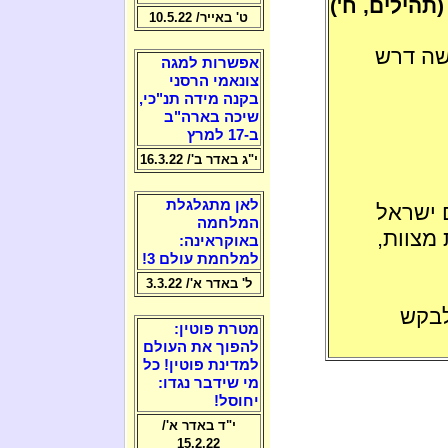
(תהילים, ח')
ט' באייר/ 10.5.22
שה דרש
אפשרות למגה
צונאמי הרסני
בקנה מידה תנ"כי,
שיכה בארה"ב
ב-17 למרץ
י"ג באדר ב'/ 16.3.22
לאן מתגלגלת
 ישראל
המלחמה
מצוות,
באוקראינה:
למלחמת עולם 3!
ל' באדר א'/ 3.3.22
לבקש
מטרת פוטין:
להפוך את העולם
למדינת פוטין! כל
מי שידבר נגדו:
יחוסל!
י"ד באדר א'/
15.2.22