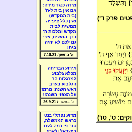
 וַתִּשְׁלַח
מידה כנגד מידה:
אם אין בית ל-ה'
(בית המקדש)
טים פרק ד')
ואין כלל ציפייה
ממשית לבית
מקדש ומלכות ה'
דרך המשיח, אזי:
גם לכם לא יהיה
וּ אֶת ה'
בית!
} וַיִּחַר אַף ה'
א' בחשון/ 7.10.21
ֲרָיִם וַיַּעַבְדוּ
אירוע הבריחה
ט}
וַיִּזְעֲקוּ בְנֵי
מכלא גלבוע
ִׁיעֵם אֵת
למרגלות הר
הגלבוע בערב
ראש השנה: מרמז
וֹנֶה עֶשְׂרֵה
על הצפוי השנה!!
ֶם מוֹשִׁיעַ אֶת
כ' בתשרי/ 26.9.21
מדוע נפתלי בנט
ים: ט', טו')
כראש הממשלה,
טוב פי כמה לעם
בישראל ולארץ