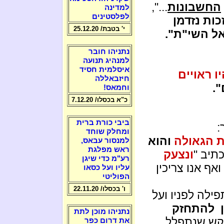
החשבונות
...",
למדינה
לפלסטינים
ות נזדמן
י' בטבת/ 25.12.20
ל השי"ת".
נתניהו חובר
למנהיג תנועה
איסלמית חסיד
ו ראויים
חיזבאללה
.
וחמאס!
כ"א בכסלו/ 7.12.20
ביבי כורת ברית
:
ומחלק שוחד
 הגאולה
והוא
למנסור עבאס,
ראש מפלגת
תיב "
ונצעק
רע"מ כדי שיגן
ואף אנו צריכין
עליו ועל כסאו
הפוליטי
ו' בכסלו/ 22.11.20
ילה לפניו ועל
ין להתחזק
נתניהו מוכן לתת
קש שנתפלל
את דרום כפר