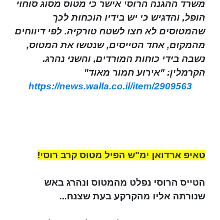
משרד ההגנה הרוסי אישר כי מטוס מסוג סוחוי
הופל, והדגיש כי יש בידיו הוכחות לכך
שהמטוסים לא חצו לשטח טורקיה. לפי דיווחים
מהמקום, אחד הטייסים, שנטשו את המטוס,
נשבה בידי כוחות המורדים, והשני נהרג.
הקרמלין: "אירוע חמור מאוד"
https://news.walla.co.il/item/2909563
טאיפ ארדואן ימ"ש הפיל מטוס קרב רוסי!
הטייס הרוסי נפלט מהמטוס ונהרג באש
שנורתה אליו מהקרקע בעת שצנח...