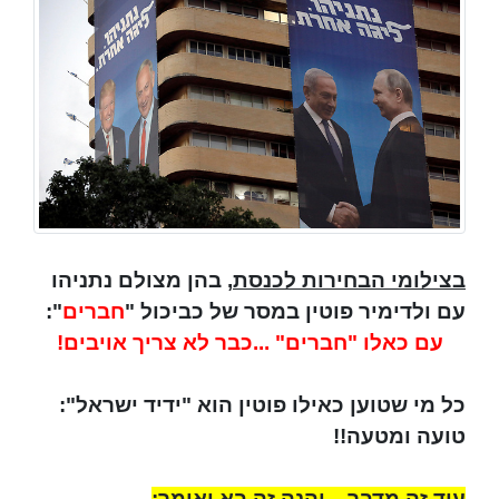
בצילומי הבחירות לכנסת
, בהן מצולם נתניהו
עם ולדימיר פוטין במסר של כביכול "
חברים
":
עם כאלו "חברים" ...כבר לא צריך אויבים!
כל מי שטוען כאילו פוטין הוא "ידיד ישראל":
טועה ומטעה!!
עוד זה מדבר... והנה זה בא ואומר: