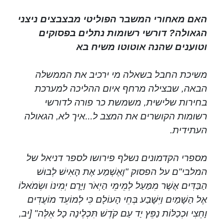
האם מאחורי המשבר הפוליטי מבצבצים ניצני
הגאולה? דורשי רשומות נתלים בפסוקים
וטוענים שהנה אוטוטו משיח בא
משיכת החבל בשאלה מי ירכיב את הממשלה
הבאה, שבצילה מרחף איום ההליכה למערכת
בחירות שלישית, משמשת כר פורה לדורשי
רשומות הקושרים את המצב ל...איך לא, הגאולה
העתידית.
מספרי הקדמונים נשלף פירושו לספר דניאל של
המלבי"ם על הפסוק "וָאֶשְׁמַע אֶת הָאִישׁ לְבוּשׁ
הַבַּדִּים אֲשֶׁר מִמַּעַל לְמֵימֵי הַיְאֹר וַיָּרֶם יְמִינוֹ וּשְׂמֹאלוֹ
אֶל הַשָּׁמַיִם וַיִּשָּׁבַע בְּחֵי הָעוֹלָם כִּי לְמוֹעֵד מוֹעֲדִים
וָחֵצִי וּכְכַלּוֹת נַפֵּץ יַד עַם קֹדֶשׁ תִּכְלֶינָה כָל אֵלֶּה" [יב,