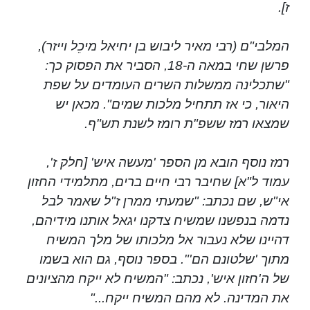
ז].
המלבי"ם (רבי מאיר ליבוש בן יחיאל מיכֵל וייזר),
פרשן שחי במאה ה-18, הסביר את הפסוק כך:
"שתכלינה ממשלות השרים העומדים על שפת
היאור, כי אז תתחיל מלכות שמים". מכאן יש
שמצאו רמז ששפ"ת רומז לשנת תש"ף.
רמז נוסף הובא מן הספר 'מעשה איש' [חלק ז',
עמוד ל"א] שחיבר רבי חיים ברים, מתלמידי החזון
אי"ש, שם נכתב: "שמעתי ממרן ז"ל שאמר לבל
נדמה בנפשנו שמשיח צדקנו יגאל אותנו מידיהם,
דהיינו שלא נעבור אל מלכותו של מלך המשיח
מתוך 'שלטונם הם'". בספר נוסף, גם הוא בשמו
של ה'חזון איש', נכתב: "המשיח לא ייקח מהציונים
את המדינה. לא מהם המשיח ייקח..."