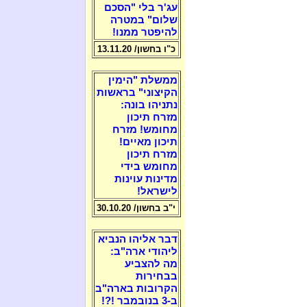
עג'ר בלי "הסכם
שלום" במטרה
להיפטר ממנו!
כ"ו בחשון/ 13.11.20
ממשלת "הימין
הקיצוני" בראשות
נתניהו בונה:
מזרח תיכון
מחומש! מזרח
תיכון מאיים!
מזרח תיכון
מחומש בידי
מדינות עוינות
לישראל!
י"ב בחשון/ 30.10.20
דבר אליהו הנביא
ליהודי ארה"ב:
מה להצביע
בבחירות
הקרובות בארה"ב
ב-3 בנובמבר !?!