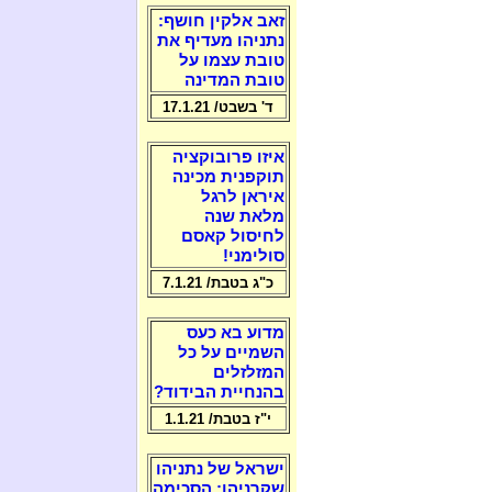
זאב אלקין חושף:
נתניהו מעדיף את
טובת עצמו על
טובת המדינה
ד' בשבט/ 17.1.21
איזו פרובוקציה
תוקפנית מכינה
איראן לרגל
מלאת שנה
לחיסול קאסם
סולימני!
כ"ג בטבת/ 7.1.21
מדוע בא כעס
השמיים על כל
המזלזלים
בהנחיית הבידוד?
י"ז בטבת/ 1.1.21
ישראל של נתניהו
שקרניהו: הסכימה