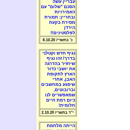
עבריין עשה
הסכם "שלום" עם
האמירויות
ובחריין: תמורת
מסירת בקעת
הירדן
לפלסטינים!!
כ' בתשרי/ 8.10.20
נגיף חדש וקטלני
בדרך! זהו נגיף
שיחזיר בהדרגה
את יושבי כדור
הארץ לתקופת
האבן, אחרי
שיפגע במחשבים
וברובוטים,
שמאפשרים לנו
כיום רמת חיים
חלומית!
י"ד בתשרי/ 2.10.20
הייתה מלחמת