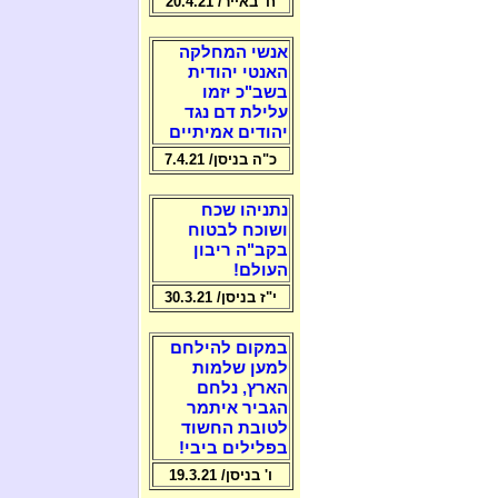
ח' באייר/ 20.4.21
אנשי המחלקה
האנטי יהודית
בשב"כ יזמו
עלילת דם נגד
יהודים אמיתיים
כ"ה בניסן/ 7.4.21
נתניהו שכח
ושוכח לבטוח
בקב"ה ריבון
העולם!
י"ז בניסן/ 30.3.21
במקום להילחם
למען שלמות
הארץ, נלחם
הגביר איתמר
לטובת החשוד
בפלילים ביבי!
ו' בניסן/ 19.3.21