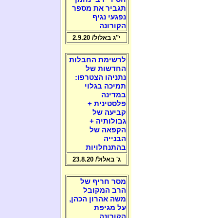
תגביר את מספר
נפגעי נגיף
הקורונה
י"ג באלול/ 2.9.20
לרשימת החבלות
החדשות של
נתניהו הצטרפו:
תמיכה בגלוי
במדינה
פלסטינית +
קביעה של
גבולותיה +
הקפאה של
הבנייה
בהתנחלויות
ג' באלול/ 23.8.20
מסר חריף של
הרב המקובל
משה אהרון הכהן,
על מגיפת
הקורונה