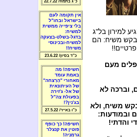
כ"ג בתמוז/ 22.7.22
אין תקומה לעם
בישראל ובחו"ל
בלי ציפייה ממשית
יע למירון בל"ג
למשיח:
בדגל-בשלט-בצעקה
בקש משיח: הם
למשיח-ובכינוסי
רטיים!!
משיח!!
כ"ד בסיון/ 23.6.22
פלים מעם
חשיפה! מה
באמת עומד
מאחורי "הֵרַצחה"
של העיתונאית
 וברכה לא
של אל- ג'זירה
בפעולת צה"ל
בג'נין?!
קש משיח, ולא
כ"ו באייר/ 27.5.22
 ובמודעות:
י והדתי!
חשיפה! כך כופף
פוטין את קנצלר
גרמניה!