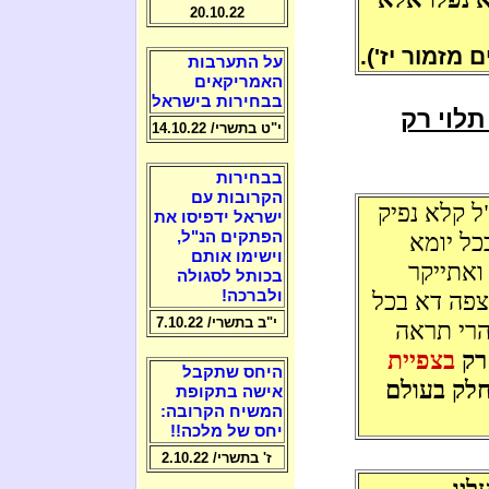
20.10.22
מזמור יז').
על התערבות
האמריקאים
בבחירות בישראל
לוי רק
י"ט בתשרי/ 14.10.22
בבחירות
הקרובות עם
ל קלא נפיק
ישראל ידפיסו את
כל יומא
הפתקים הנ"ל,
וישימו אותם
ואתייקר
בכותל לסגולה
צפה דא בכל
ולברכה!
י"ב בתשרי/ 7.10.22
הרי תראה
רק
בצפיית
היחס שתקבל
חלק בעולם
אישה בתקופת
המשיח הקרובה:
יחס של מלכה!!
ז' בתשרי/ 2.10.22
ליו