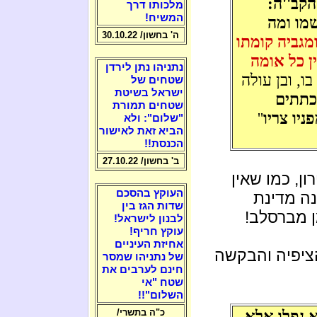
קב''ה:
מלכותו דרך
המשיח!
שמו ומה
ה' בחשון/ 30.10.22
מגביה קומתו
ין כל אומה
נתניהו נתן לירדן
בו, ובן עולה
שטחים של
ישראל בשיטת
תכתתים
שטחים תמורת
ניו צריו
''
"שלום": ולא
הביא זאת לאישור
הכנסת!!
ב' בחשון/ 27.10.22
ן, כמו שאין
העוקץ בהסכם
ה מדינת
שדות הגז בין
 מברסלב!
לבנון לישראל!
עוקץ חריף!
אחיזת העיניים
ציפיה והבקשה
של נתניהו שמסר
חינם לערבים את
שטח "אי
השלום"!!
א נפלו אלא
כ"ה בתשרי/