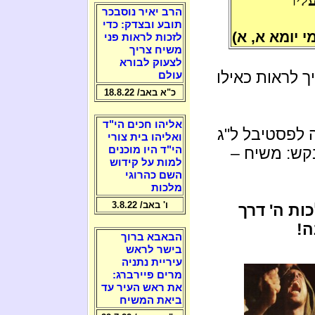
הרב יאיר נוסבכר
תובע ובצדק: כדי
י יומא א, א)
לזכות לראות פני
משיח צריך
לצעוק לבורא
ך לראות כאילו
עולם
כ"א באב/ 18.8.22
אליהו חכים הי"ד
 לפסטיבל ל"ג
ואליהו בית צורי
קש: משיח –
הי"ד היו מוכנים
למות על קידוש
השם כהרוגי
מלכות
ו' באב/ 3.8.22
ות ה' דרך
ה!
הבאבא ברוך
בישר לראש
עיריית נתניה
מרים פיירברג:
את ראש העיר עד
ביאת המשיח