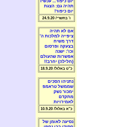
יום כיפור... עכשיו
תהיה גם: הצגת
יום כיפור!
ו' בתשרי/ 24.9.20
אם לא תהיה
ציפייה למלכות ה'
דרך משיח
בצעקה ופרסום
וכו': ישנה
אפשרות שהעולם
(חלילה) יחרב!!
כ"ט באלול/ 18.9.20
נתניהו הסכים
שממשל טראמפ
ימכור נשק
מתקדם
לאמירויות
כ"א באלול/ 10.9.20
נסיעה לאומן של
חסידי רבי נחמן