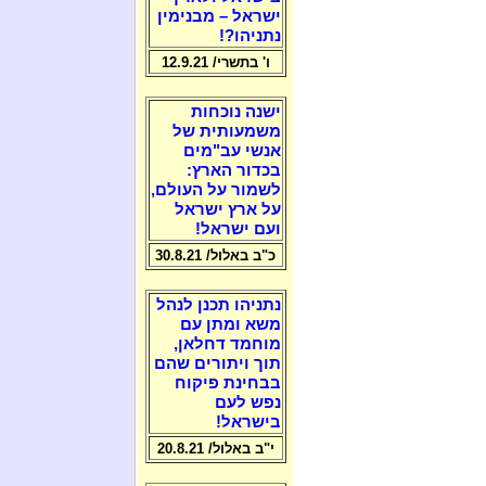
ישראל – מבנימין
נתניהו?!
ו' בתשרי/ 12.9.21
ישנה נוכחות
משמעותית של
אנשי עב"מים
בכדור הארץ:
לשמור על העולם,
על ארץ ישראל
ועם ישראל!
כ"ב באלול/ 30.8.21
נתניהו תכנן לנהל
משא ומתן עם
מוחמד דחלאן,
תוך ויתורים שהם
בבחינת פיקוח
נפש לעם
בישראל!
י"ב באלול/ 20.8.21