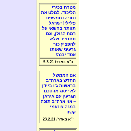
מטרת בכירי
הליכוד: למלט את
נתניהו ממשפט
פלילי! ישראל
תוותר בחשאי על
רמת הגולן, וגם
תתחייב שלא
להפציץ כור
גרעיני שאותו
אסד יבנה!
כ"א באדר/ 5.3.21
אם הממשל
החדש בארה"ב
בראשות ג'ו ביידן
לא ייסוג מהסכם
הגרעין עם איראן
– אזי ארה"ב תוכה
במגה צונאמי
קשה
י"א באדר/ 23.2.21