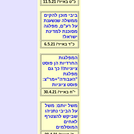
כ"ט באייר/ 11.5.21
ביבי מוכן להקים
ממשלה שנשענת
על רע"ם, מפלגה
מסוכנת למדינת
ישראל!
כ"ד באייר/ 6.5.21
המפלגות
החרדיות הן פוסט
ציוניות!! כך גם
מפלגת
"העבודה"+מר"צ:
פוסט ציוניות
י"ח באייר/ 30.4.21
משל יותם: משל
על הביבי נתניהו
שביקש להצטרף
לאחים
המוסלמים