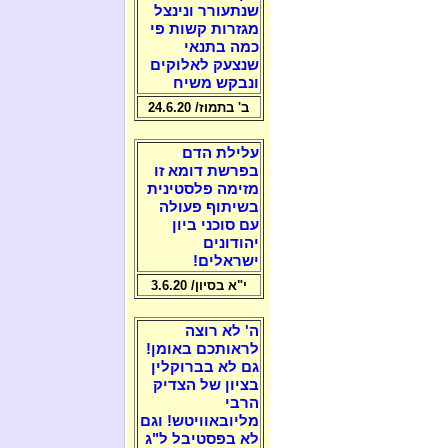
שנתעורר ונינצל
מגזרות קשות פי
כמה בתנאי
שנצעק לאלוקים
ונבקש משיח
ב' בתמוז/ 24.6.20
עלילת הדם
בפרשת דומא זו
מזימה פלסטינית
בשיתוף פעולה
עם סוכני ביון
יהודונים
ישראלים!
י"א בסיון/ 3.6.20
ה' לא רוצה
לראותכם באומן!
גם לא בברוקלין
בציון של הצדיק
הרבי
מליובאוויטש! וגם
לא בפסטיבל ל"ג