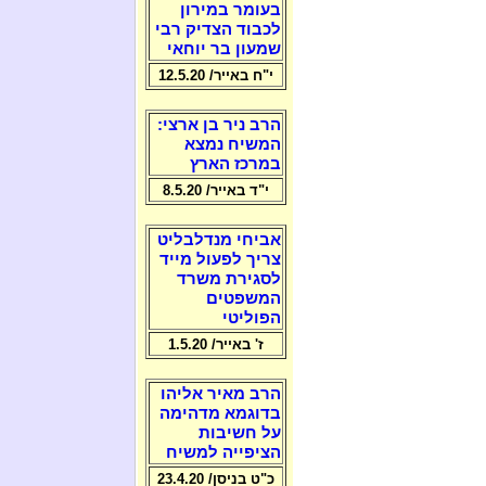
בעומר במירון
לכבוד הצדיק רבי
שמעון בר יוחאי
י"ח באייר/ 12.5.20
הרב ניר בן ארצי:
המשיח נמצא
במרכז הארץ
י"ד באייר/ 8.5.20
אביחי מנדלבליט
צריך לפעול מייד
לסגירת משרד
המשפטים
הפוליטי
ז' באייר/ 1.5.20
הרב מאיר אליהו
בדוגמא מדהימה
על חשיבות
הציפייה למשיח
כ"ט בניסן/ 23.4.20