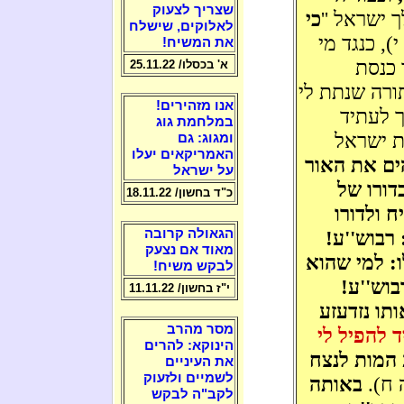
שצריך לצעוק
ך ישראל ''
כי
לאלוקים, שישלח
י), כנגד מי
את המשיח!
 כנסת
א' בכסלו/ 25.11.22
תורה שנתת לי
אנו מזהירים!
ך לעתיד
במלחמת גוג
סת ישראל
ומגוג: גם
האמריקאים יעלו
ים את האור
על ישראל
דורו של
כ"ד בחשון/ 18.11.22
 ולדורו
 רבוש''ע!
הגאולה קרובה
מאוד אם נצעק
: למי שהוא
לבקש משיח!
בוש''ע!
י"ז בחשון/ 11.11.22
ותו נזדעזע
מסר מהרב
 להפיל לי
הינוקא: להרים
המות לנצח
את העיניים
לשמיים ולזעוק
ה ח).
באותה
לקב"ה לבקש