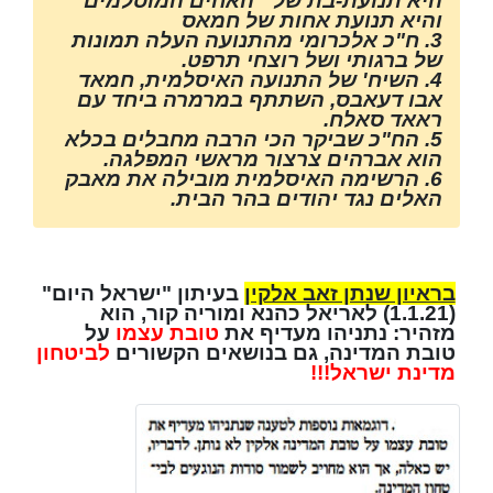
היא תנועת-בת של ״האחים המוסלמים״
והיא תנועת אחות של חמאס
3. ח"כ אלכרומי מהתנועה העלה תמונות
של ברגותי ושל רוצחי תרפט.
4. השיח' של התנועה האיסלמית, חמאד
אבו דעאבס, השתתף במרמרה ביחד עם
ראאד סאלח.
5. הח"כ שביקר הכי הרבה מחבלים בכלא
הוא אברהים צרצור מראשי המפלגה.
6. הרשימה האיסלמית מובילה את מאבק
האלים נגד יהודים בהר הבית.
בראיון שנתן זאב אלקין
בעיתון "ישראל היום"
(1.1.21) לאריאל כהנא ומוריה קור, הוא
מזהיר: נתניהו מעדיף את
טובת עצמו
על
טובת המדינה, גם בנושאים הקשורים
לביטחון
מדינת ישראל!!!