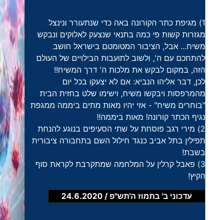
1) מגיפת כתר הקורונה באה כדי שנתעורר ונינצל
מגזרות קשות פי כמה בתנאי שנצעק לאלוקים ונבקש
משיח... אבל, הציבור המטומטם בישראל חושב
להתחכם עם ה', ולשוב לתועבות הבילויים של העולם
הזה, במקום לבקש את מלכות ה' דרך המשיח!!
לכן, דבר אליהו הנביא: אם לא יצעקו בכל יום
מהמרפסות ויבקשו משיח, וישימו שלט בחזית הבית
"בוחרים משיח" - אזי יהיו מאות מתים ביממה ממגפת
נגיף הכתר קורונה! מאות ביממה!!
2) מירי רגב פוסחת על שתי הסעיפים בנוגע להנחת
תפילין בתל אביב כנגד חילול השם בתחבורה ציבורית
בשבת!
3) פאבל קרלין על המלחמה שמתקרבת לקראת סוף
הקיץ!
עדכוני ב' בתמוז ה'תש"פ / 24.6.2020