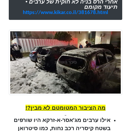
אחרי הרס בניה לא חוקית של ערבים •
תיעוד מקומם
https://www.kikar.co.il/381678.html
מה הציבור המטומטם לא מבין?!
אילו ערבים מג'אסר-א-זרקא היו שורפים
בשטח קיסריה רכב נחות, כמו סיטרואן