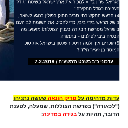
"אריאל שרון 2" = למכור את ארץ ישראל בשיטת "גודל
העקירה כגודל החקירה!"
4) הרעש התקשורתי סביב החוק בפולין בנוגע לשואה,
בושל מראש בידי ביבי, כדי להסיט את תשומת לב העם
בישראל מפרשת הבגידה בעניין הצוללות! מזעזע: מה
הבטיח ביבי לפולנים - בתמורה!
5) זוכרים איך ולמה חיסל השלטון בישראל את סוכן
המוסד בן זיגייר הי"ד!?
עדכוני כ"ב בשבט ה'תשע"ח / 7.2.2018
עדות מדהימה על
טריק הונאה
שעשה נתניהו
("לכאורה") בפרשת הצוללות, שמעלה, לטענת
הדובר, תהיות על
בגידה במדינה
: