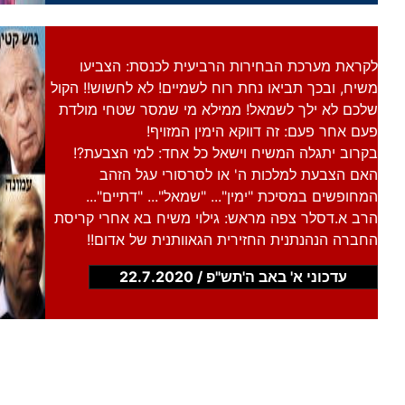
לקראת מערכת הבחירות הרביעית לכנסת: הצביעו
משיח, ובכך תביאו נחת רוח לשמיים! לא לחשוש!! הקול
שלכם לא ילך לשמאל! ממילא מי שמסר שטחי מולדת
פעם אחר פעם: זה דווקא הימין המזויף!
בקרוב יתגלה המשיח וישאל כל אחד: למי הצבעת?!
האם הצבעת למלכות ה' או לסרסורי עגל הזהב
המחופשים במסיכת "ימין"... "שמאל"... "דתיים"...
הרב א.דסלר צפה מראש: גילוי משיח בא אחרי קריסת
החברה הנהנתנית החזירית הגאוותנית של אדום!!
עדכוני א' באב ה'תש"פ / 22.7.2020