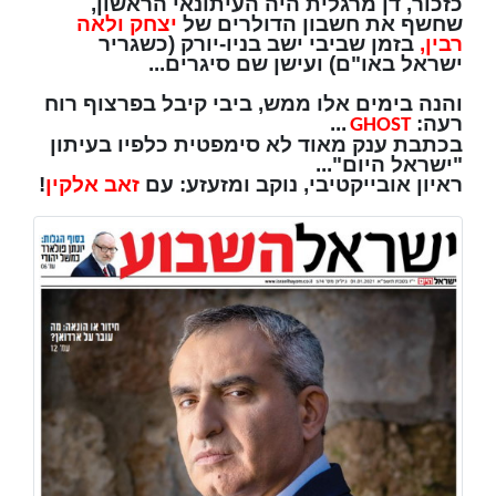
כזכור, דן מרגלית היה העיתונאי הראשון,
שחשף את חשבון הדולרים של
יצחק ולאה
רבין,
בזמן שביבי ישב בניו-יורק (כשגריר
ישראל באו"ם)
ועישן שם סיגרים...
והנה בימים אלו ממש, ביבי קיבל בפרצוף רוח
רעה:
...
GHOST
בכתבת ענק מאוד לא סימפטית כלפיו בעיתון
"ישראל היום"...
ראיון אובייקטיבי, נוקב ומזעזע: עם
זאב אלקין
!