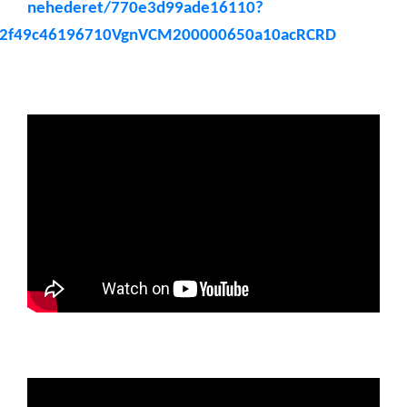
nehederet/770e3d99ade16110?
42f49c46196710VgnVCM200000650a10acRCRD