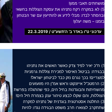
מושחתים תאבי ממון!
5) לא במקרה רקח נתניהו את עסקת הצוללות בחשאי
ובהסתר לבדו: מבלי לידע או להתייעץ עם שר הבטחון
בזמנו – משה יעלון!
עדכוני ט"ו באדר ב' ה'תשע"ט / 22.3.2019
1) ח"כ יאיר לפיד צדק כאשר האשים את נתניהו
בבגידה: בביטול האיסור למכירת צוללות גרמניות
למצריים! בכך נגרם נזק כבד לביטחון ישראל!
2) הרמטכ"ל אייזנקוט וראש אמ"ן היו מזועזעים
מהשחיתות והבוגדנות בחיל הים, כפי שהתגלה בפרשת
הצוללות, והם שקלו לבצע טיהור ענק בצמרת חיל הים!
3) החלטה אסטרטגית בוגדנית של נתניהו למקרה
שתתקרב לצווארו חרב משפט הבגידה נגדו: להיות