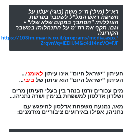
רא"ל (מיל') ח"כ משה (בוגי) יעלון על
חשיפת ראש המל"ל לשעבר בפרשת
הצוללות: "הסתבך במקום שלא שלו" •
וגם: תקף את רה"מ על התנהלותו במשבר
הקורונה
https://103fm.maariv.co.il/programs/media.aspx?
ZrqvnVq=IEEHJM&c41t4nzVQ=FJF
העיתון "ישראל היום" אינו עיתון
לאומני
...
העיתון "ישראל היום" הוא עיתון של
ביבי
...
מים עכורים זרמו בנהר בין בעלי העיתון מרים
ושלדון אדלסון למשפחת בנימין ושרה נתניהו...
מאז, נמנעה משפחת אדלסון להיפגש עם
נתניהו, אפילו באירועים ציבוריים מזדמנים: