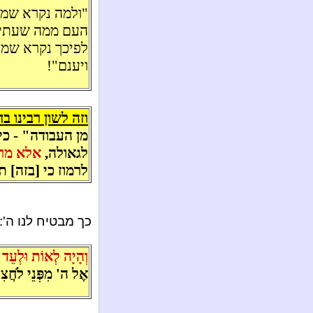
"ולמה נקרא שמ
העם ממה שעתידי
לפיכך נקרא שמו
ויענם"!
וזה לשון רבינו בח
מן העבודה" - כי
לגאולה,
אלא מרו
לרמוז כי [בזה] ת
כך מבטיח לנו ה':
וְהָיָה לְאוֹת וּלְעֵד
אֶל ה' מִפְּנֵי לֹחֲצִי