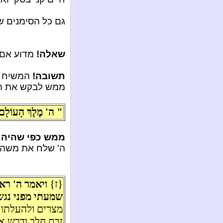
גם כל הסימנים שנ
שאלה!
מדוע אם 
תשובה!
המשיח ית
ממש לבקש את ה
" ה' מֶלֶךְ הָעוֹלָם 
ממש כפי שהיה 
ה' שלח את משה ל
{ז}
ויאמר ה' רא
שמעתי מפני נגשי
מצרים ולהעלתו 
זבת חלב ודבש אל