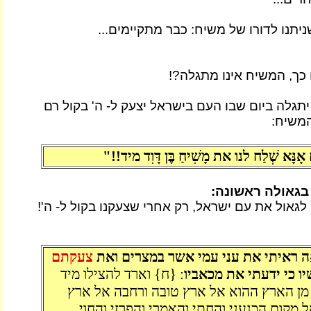
יתנו לדורו של משיח: כבר מתקיימים...
כך, המשיח אינו מתגלה?!
גלה ביום שבו העם בישראל יצעק ל- ה' בקול רם
משיח:
אָנָּא שְׁלַח לנו את מָשִׁיחַ בֶּן דָּוִד מיד!!"
בגאולה ראשונה:
גאול את עם ישראל, רק אחרי שצעקנו בקול ל- ה'!
ה ראיתי את עני עמי אשר במצרים ואת
צעקתם
ו כי ידעתי את מכאביו
: {ח} וארד להצילו מיד
מן הארץ ההוא אל ארץ טובה ורחבה אל ארץ
 מקום הכנעני והחתי והאמרי והפרזי והחוי