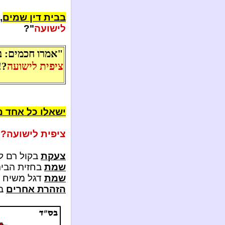
בבית דין שמים
,
לישועה
"?
"אמרו חכמים: ב
ציפית לישועה
!"
ישאלו כל אחד מ
ציפית לישועה?!
צעקת
בקול רם ל-
שמת
בחזית הבית
שמת
דגל משיח 
הזהרת אחרים
במ