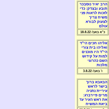
הרב יאיר נוסבכר
תובע ובצדק: כדי
לזכות לראות פני
משיח צריך
לצעוק לבורא
עולם
כ"א באב/ 18.8.22
אליהו חכים הי"ד
ואליהו בית צורי
הי"ד היו מוכנים
למות על קידוש
השם כהרוגי
מלכות
ו' באב/ 3.8.22
הבאבא ברוך
בישר לראש
עיריית נתניה
מרים פיירברג:
את ראש העיר עד
ביאת המשיח