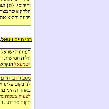
והיבוסי: {ט}
ועת
הלחץ אשר מצרי
פרעה והוצא את 
רבי חיים ויטאל
,
"
עתידין
ישראל ל
וגלות חמישית זו
ישמעאל
הנקרא 
מסביר רבי חיים
לנו בקום עלינו 
באחרית הימים:
לצעוק צעקות גדו
תקוה אחרת... וז