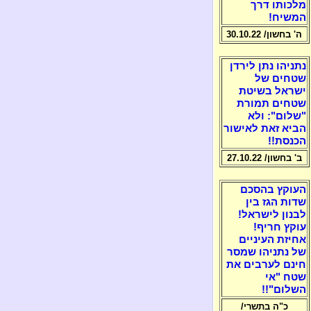
מלכותו דרך
המשיח!
ה' בחשון/ 30.10.22
נתניהו נתן לירדן
שטחים של
ישראל בשיטת
שטחים תמורת
"שלום": ולא
הביא זאת לאישור
הכנסת!!
ב' בחשון/ 27.10.22
העוקץ בהסכם
שדות הגז בין
לבנון לישראל!
עוקץ חריף!
אחיזת העיניים
של נתניהו שמסר
חינם לערבים את
שטח "אי
השלום"!!
כ"ה בתשרי/