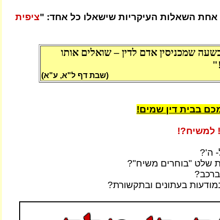
 אחת השאלות העיקריות שישאלו כל אחד: "
ציפית
שעה שמכניסין אדם לדין – שואלים אותו
?
(שבת דף ל"א, ע"א)
כם בבית דין שמים!
 למשיח?!
 ה'?
 שלט "בוחרים משיח"?
ברכב?
ודעות בעתונים ובתקשורת?