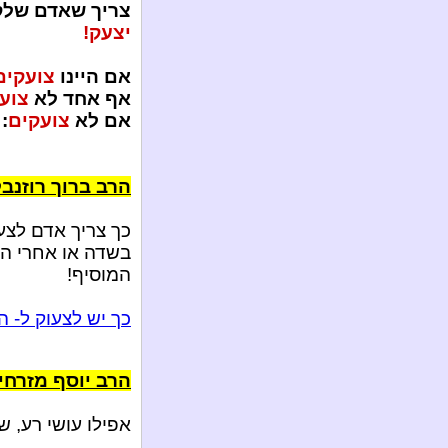
צריך שאדם שלקח
יצעק!
אם היינו
צועקים
אף אחד לא
צועק
אם לא
צועקים
:
הרב ברוך רוזנב
כך צריך אדם לצעו
בשדה או אחרי הת
המוסיף!
כך יש לצעוק ל- 
הרב יוסף מזרחי
אפילו עושי רע, ש