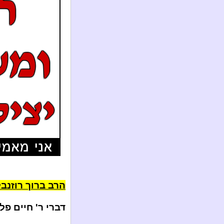
הרב ברוך רוזנב
דברי ר' חיים פל