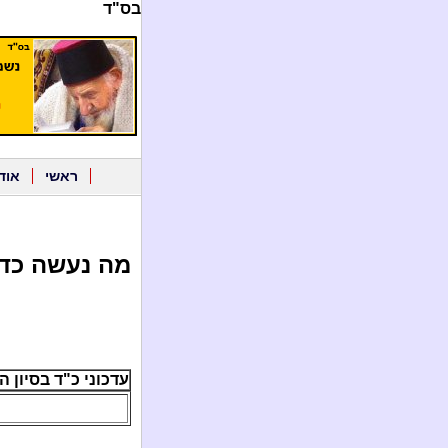
בס"ד
ראשי
אוד
מה נעשה כדי
עדכוני כ"ד בסיון ה'תשע"ו 