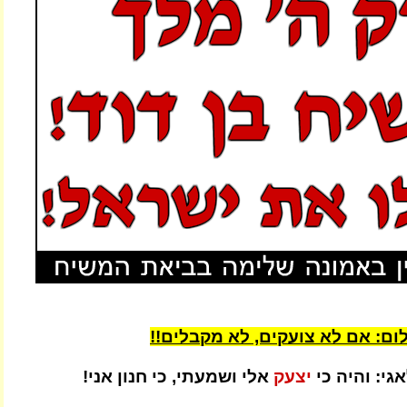
לום: אם לא צועקים, לא מקבלים!!
אגי: והיה כי
יצעק
אלי ושמעתי, כי חנון אני!