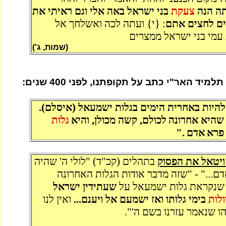
ה הנה
צעקת
בני ישראל באה אלי וגם ראיתי את
ם לחצים אתם
: {י} ועתה לכה ואשלחך אל
עמי בני ישראל ממצרים
(שמות, ג')
 תלמיד האר"י כתב על תקופתנו, לפני 400 שנים:
היות באחרית הימים בגלות ישמעאל (איסלם).
 שהיא אחרונה
לכולם, קשה מכולן, והיא
גלות
פרא
אדם
."
 ויטאל את הפסוק
בתהלים (קכ"ד) "לולי ה' שהיה
אדם..." - "שזה מדבר אודות הגלות האחרונה
 שנקראת גלות ישמעאל על
שעתידין ישראל
לות
בימי גלותו ואז ישמעם אל ויענם...
ואין לנו
הו שנאמר עזרנו בשם ה'".