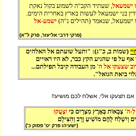
ו
ישמעאל
, שעתיד הקב"ה לשמוע בקול נאקת
ן בני ישמעאל לעשות בארץ באחרית הימים.
 ישמעאל, שנאמר (תהילים נ"ה)
ישמע-אל
(פרקי דרבי אליעזר, פרק ל"א)
יי
(שמות ב, כ"ג): "ותעל שועתם אל האלהים
 אף על פי שהגיע הקץ כבר, לא היו ראויים
ב שצעקו אל ה'
מן העבודה קיבל תפילתם...
לוי ביאת הגואל".
 אם תצעקו אלי, אשלח לכם מושיע!!
 לַ-ה'
צְבָאוֹת בְּאֶרֶץ מִצְרָיִם כִּי
יִצְעֲקוּ
ם וְיִשְׁלַח לָהֶם מוֹשִׁיעַ וָרָב וְהִצִּילָם
(ישעיהו פרק יט' פסוק כ')