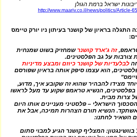
יבונות ישראל ברמת הגולן
http://www.maariv.co.il/news/politics/Article-
 התגלה בראיון של קושנר בעיתון ניו יורק טיימס
ם:
טראמפ,
זה ג'ארד קושנר
שמחזיק בשוט שמנחית
 צורבות על גב הפלסטינים.
ה
לבלעדיות של קושנר כיוזם ומבצע מדיניות
לסטינים, הוא עצמו סיפק אותה בראיון שפורסם
טיימס"
חד מצידו להבהיר שהוא זה שקובע איך, מדוע,
 בפלסטינים, הנשיא טראמפ שקוע עד מעל לראשו
ל צרות מבית.
סכסוך הישראלי – פלסטיני מעניינים אותו היום
שתקד. הנשיא תורם הצהרות תמיכה, אבל את
 השאיר לחתנו:
בוושינגטון: המצליף קושנר הגיע למבוי סתום