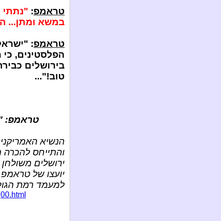
טראמפ
:
"נתתי 
במשא ומתן... ה
טראמפ
: "ישרא
הפלסטינים, כי 
בירושלים כבירת
טוב!"...
טראמפ: "
הנשיא האמריקני 
והתייחס להכרה ה
ירושלים משולחן 
יועצו של טראמפ 
למעמד רמת הגול
,00.html