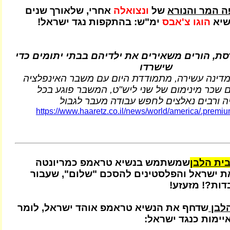
ה המר והנורא
של
ונצואלה
אחרי, שלאורך שנים
שיא
הוגו צ'אבס
ימ"ש: בהתקפות נגד ישראל!
סת, הורים משאירים את ילדיהם בבתי יתומים כדי
שישרדו
מדינה עשירה, מתמודדת היום עם משבר האינפלציה
 שכר מינימום של שני ליש"ט, המשבר פוגע בכל
ה ורבים נאלצים לחפש עבודה מעבר לגבול
https://www.haaretz.co.il/news/world/america/.prem
ית הלבן
שמשתמש בנשיא טראמפ כמריונטה
ת ישראל והפלסטינים להסכם "שלום", שעבור
דות?! מזעזע!
הלבן
שדחף את הנשיא טראמפ אוהד ישראל, לומר
יימות כנגד ישראל: