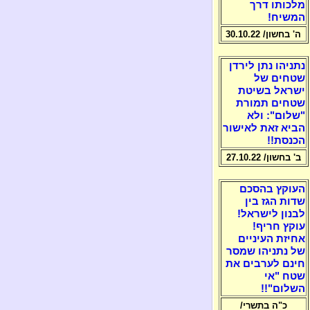
מלכותו דרך
המשיח!
ה' בחשון/ 30.10.22
נתניהו נתן לירדן
שטחים של
ישראל בשיטת
שטחים תמורת
"שלום": ולא
הביא זאת לאישור
הכנסת!!
ב' בחשון/ 27.10.22
העוקץ בהסכם
שדות הגז בין
לבנון לישראל!
עוקץ חריף!
אחיזת העיניים
של נתניהו שמסר
חינם לערבים את
שטח "אי
השלום"!!
כ"ה בתשרי/