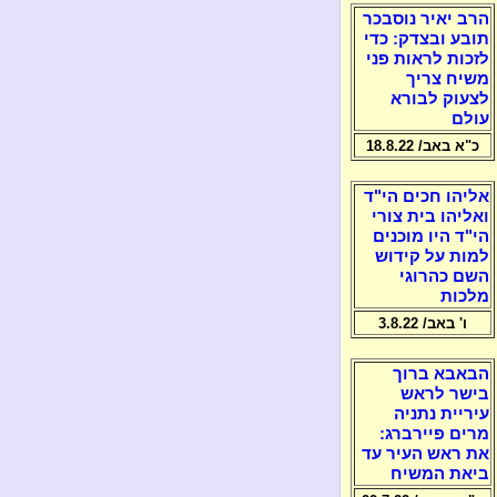
הרב יאיר נוסבכר
תובע ובצדק: כדי
לזכות לראות פני
משיח צריך
לצעוק לבורא
עולם
כ"א באב/ 18.8.22
אליהו חכים הי"ד
ואליהו בית צורי
הי"ד היו מוכנים
למות על קידוש
השם כהרוגי
מלכות
ו' באב/ 3.8.22
הבאבא ברוך
בישר לראש
עיריית נתניה
מרים פיירברג:
את ראש העיר עד
ביאת המשיח