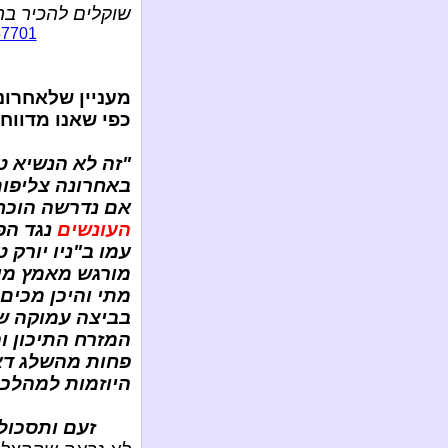
שוקלים להכיר בר
657701
מעניין שלאחרונה
כפי שאנו מדווחי
"זה לא הנשיא 
באחרונה צליפות
אם נדרשה הוכח
העונשים
נגד הפ
עמו ב"ניו יורק 
מורגש מאמץ מיו
מתי והיכן מכים
בביצה עמוקה ש
המזרח התיכון וה
פחות מהשלג דא
היוזמות למהלכם
זעם ותסכול 