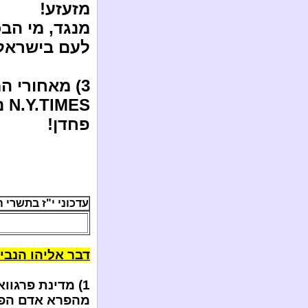
מזעזע!
מנגד, מי הב
לעם בישראל
3) מאחורי 
ES
פחדן!
עדכוני י"ז בתשרי ה'תשע"
דבר אליהו הנבי
1) מדינת פרגו
מהפרא אדם הפל