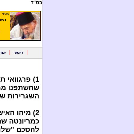
בס"ד
ראשי
אוד
1) פרגוואי 
שהשתפנו מהפ
השגרירות של
2) מיהו הא
כמריונטה שת
להסכם "שלום