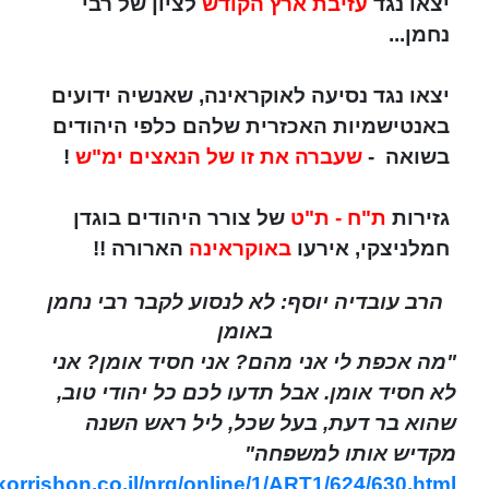
יצאו נגד
עזיבת ארץ הקודש
לציון של רבי
נחמן...
יצאו נגד נסיעה לאוקראינה, שאנשיה ידועים
באנטישמיות האכזרית שלהם כלפי היהודים
בשואה -
שעברה את זו של הנאצים ימ"ש
!
גזירות
ת"ח - ת"ט
של צורר היהודים בוגדן
חמלניצקי, אירעו
באוקראינה
הארורה !!
הרב עובדיה יוסף: לא לנסוע לקבר רבי נחמן
באומן
"מה אכפת לי אני מהם? אני חסיד אומן? אני
לא חסיד אומן. אבל תדעו לכם כל יהודי טוב,
שהוא בר דעת, בעל שכל, ליל ראש השנה
מקדיש אותו למשפחה"
orrishon.co.il/nrg/online/1/ART1/624/630.html