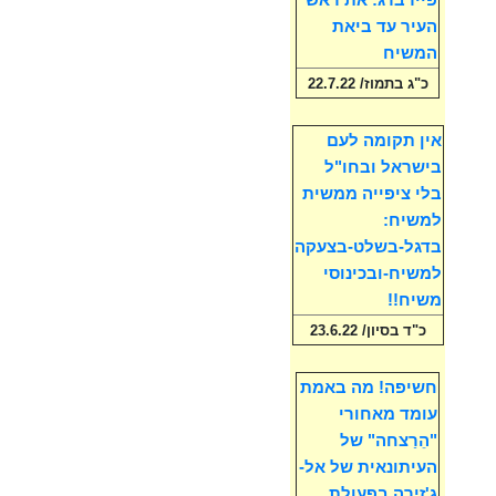
פיירברג: את ראש
העיר עד ביאת
המשיח
כ"ג בתמוז/ 22.7.22
אין תקומה לעם
בישראל ובחו"ל
בלי ציפייה ממשית
למשיח:
בדגל-בשלט-בצעקה
למשיח-ובכינוסי
משיח!!
כ"ד בסיון/ 23.6.22
חשיפה! מה באמת
עומד מאחורי
"הֵרַצחה" של
העיתונאית של אל-
ג'זירה בפעולת