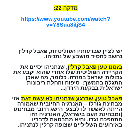
מדקה 22:
https://www.youtube.com/watch?
v=Y8Sua8itjS4
יש לציין שבדעותיו הפוליטיות, פאבל קרלין
נחשב לחסיד מושבע של נתניהו.
בזמנו טען פאבל קרלין
,
שנתניהו יסיים את
הקריירה הפוליטית שלו אחרי שהוא יקבע את
גבולות ישראל במזרח, כלומר, מה שאכן
התגלה בהמשך: סיפוח והחלת ריבונות
ישראלית בבקעת הירדן...
פאבל טוען, שברגע שנתניהו לא עשה זאת
אזי
מבחינת גורלו – האנרגיה החיובית שאמורה
הייתה לאפשר לו לבצע הישג חיובי מבחינתו
(ומבחינת העם בישראל), האנרגיה הזו
התהפכה נגדו, והיא מתבטאת לדבריו
באירועים השליליים שצופה קרלין לנתניהו.