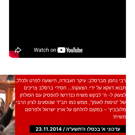
רבי נחמן מברסלב: עיקר העבודה, הישועה לפרט ולכלל,
תבוא דווקא על ידי: הצעקה!... חסידי ברסלב צריכים
לצעוק ל- ה' לבקש משיח כנדרש! להפסיק עם הפולחן
של "טיסות לאומן", ממש כמו חב"ד שנוסעים לציון הרבי
מלובביץ' – במקום להלחם על ארץ ישראל ולפרסם
משיח!
עדכוני א' בכסלו ה'תשע"ה / 23.11.2014