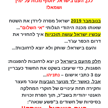
לכן, העם בישראל יחטוף מכות על ימין
ושמאל!
בנובמבר 2019
ישראל מסרה לירדן את השטח
שאותו מכנה היהודי הגלותי
"אי השלום"
...
עכשיו ישראל עושה תוכניות
איך להחזיר את
דרום הכפר עג'ר...
והעם בישראל: שותק ולא יוצא לרחובות!...
חלק מהעם בישראל
כן יצא לרחובות להפגנות:
הפגנות, כדי שיעזבו בשקט את החשוד כעבריין
עם 3 כתבי אישום –
נתניהו
...
אבל, כאשר ילד מנוער הגבעות
עובר מעצר
וחקירה תחת עינויים של חוקרי המחלקה
האנטי יהודית בשב"כ, תוך הפרת זכויות
בסיסיות של חשודים ב"פשע שנאה":