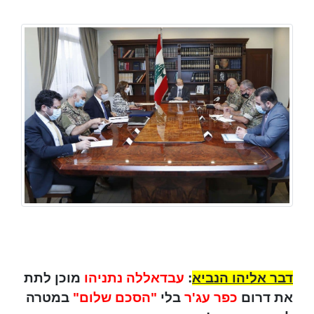
דבר אליהו הנביא
:
עבדאללה נתניהו
מוכן לתת
את דרום
כפר עג'ר
בלי
"הסכם שלום"
במטרה