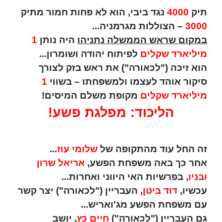
תיק
4000
נגד ביבי, הוא לא פחות חמור מתיק
3000
– הצוללות מגרמניה...
במקום שראש הממשלה נתניהו
היה נותן
1
מיליארד שקלים
לפיתוח יהודה ושומרון...
הוא זיכה ("לכאורה") את ראש בזק לצורך
סיקור אוהד לעצמו ולמשפחתו – בשווי
1
מיליארד שקלים
מקופת משלם המיסים!
הליכוד: מפלגת פשע!
זה החל עוד מהתקופה של
שלומי עוז
...
אחר כך באה משפחת הפשע,
אריאל שרון
ובניו
, בפרשיות האי היווני ואחרות...
עכשיו,
דוד ביטן
, העבריין ("לכאורה") יצר קשר
עם משפחת הפשע מג'ואריש...
גם העבריין ("לכאורה")
חיים כץ
, יושב