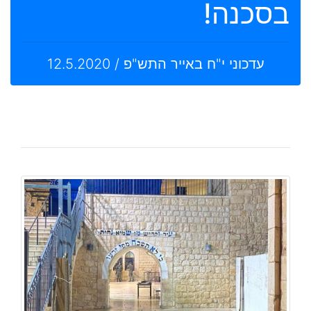
בסכנה!
עדכוני י"ח באייר התש"פ / 12.5.2020