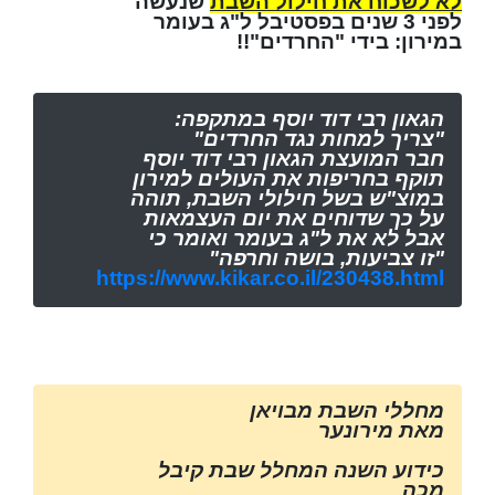
לא לשכוח את חילול השבת
שנעשה
לפני 3 שנים בפסטיבל ל"ג בעומר
במירון: בידי "החרדים"!!
הגאון רבי דוד יוסף במתקפה:
"צריך למחות נגד החרדים"
חבר המועצת הגאון רבי דוד יוסף
תוקף בחריפות את העולים למירון
במוצ"ש בשל חילולי השבת, תוהה
על כך שדוחים את יום העצמאות
אבל לא את ל"ג בעומר ואומר כי
"זו צביעות, בושה וחרפה"
https://www.kikar.co.il/230438.html
מחללי השבת מבויאן
מאת מירונער
כידוע השנה המחלל שבת קיבל
מכה