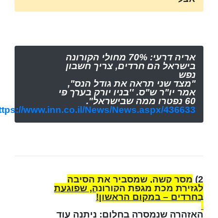
אריה דרעי: 70% מחולי הקורונה
בישראל הם חרדים, צריך חשבון
נפש
"מצד שני תראה את גודל הנס",
אמר יו"ר ש"ס. ''בניו יורק בערך פי
60 נפטרו ממה שבישראל".
ttps://www.inn.co.il/News/News.aspx/436633
2)
מסר קשה, שמסביר את הסיבה
לגזירת מכת מגפת הקורונה, שפוגעת
בחרדים – במקום הראשון!
האזהרה שנמסרה בחלום: ניתנה עוד