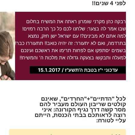
לפני 4 שנים!!
רבקה כהן מקרני שומרון ראתה את המשיח בחלום
שבו אמר לה בצער: שלחנו לכם כל כך הרבה רמזים!
למה אתם לא מבינים?! עם ישראל ישן חזק, נמצא
בתרדמה, ואם לא יתעורר: זה יהיה כואב!! תתעוררו כבר!
בשמים יסתפקו אם לפחות תרימו את ראשכם ועינכם
למעלה ותבקשו בצעקה גדולה את מלכות ה' והמשיח!!
עדכוני י"ז בטבת ה'תשע"ז / 15.1.2017
לכל "הדתיים"+"החרדים", שאינם
קולטים שריבון העולם מעביר להם
מסר קשה דרך נגיף הקורונה: איני
רוצה לראותכם בבתי הכנסת, הייתם
עליי לטורח: