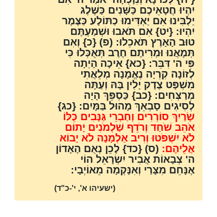
יִהְיוּ חֲטָאֵיכֶם כַּשָּׁנִים כַּשֶּׁלֶג
יַלְבִּינוּ אִם יַאְדִּימוּ כַתּוֹלָע כַּצֶּמֶר
יִהְיוּ: {יט} אִם תֹּאבוּ וּשְׁמַעְתֶּם
טוּב הָאָרֶץ תֹּאכֵלוּ: (פ) {כ} וְאִם
תְּמָאֲנוּ וּמְרִיתֶם חֶרֶב תְּאֻכְּלוּ כִּי
פִּי ה' דִּבֵּר: {כא} אֵיכָה הָיְתָה
לְזוֹנָה קִרְיָה נֶאֱמָנָה מְלֵאֲתִי
מִשְׁפָּט צֶדֶק יָלִין בָּהּ וְעַתָּה
מְרַצְּחִים: {כב} כַּסְפֵּךְ הָיָה
לְסִיגִים סָבְאֵךְ מָהוּל בַּמָּיִם: {כג}
שָׂרַיִךְ סוֹרְרִים וְחַבְרֵי גַּנָּבִים כֻּלּוֹ
אֹהֵב שֹׁחַד וְרֹדֵף שַׁלְמֹנִים יָתוֹם
לֹא יִשְׁפֹּטוּ וְרִיב אַלְמָנָה לֹא יָבוֹא
אֲלֵיהֶם:
(ס) {כד} לָכֵן נְאֻם הָאָדוֹן
ה' צְבָאוֹת אֲבִיר יִשְׂרָאֵל הוֹי
אֶנָּחֵם מִצָּרַי וְאִנָּקְמָה מֵאוֹיְבָי:
(ישעיהו א', י'-כ"ד)