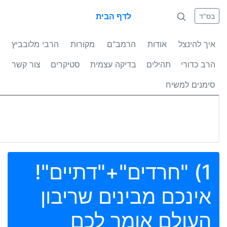
לדף הבית
בס"ד
איך להינצל
אודות
הרמב"ם
מקורות
הרבי מלובביץ
הרב כדורי
תהילים
בדיקה עצמית
סטיקרים
צור קשר
סימנים למשיח
1) "חרדים"+"דתיים"!
אינכם מבינים שריבון
העולם אומר לכם