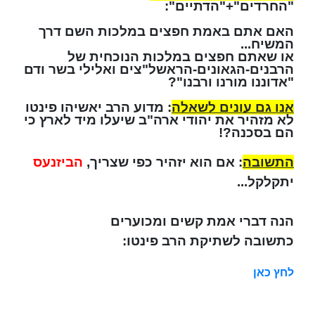
"החרדים"+"הדתיים":
האם אתם באמת חפצים במלכות השם דרך
המשיח...
או שאתם חפצים במלכות הנוכחית של
הרבנים-הגאונים-הראשל"צים ואלילי בשר ודם
"אדוננו מורנו ורבנו"?
אנו גם עונים לשאלה
: מדוע הרב יאשיהו פינטו
לא מזהיר את יהודי ארה"ב שיעלו מיד לארץ כי
הם בסכנה?!
התשובה
: אם הוא יזהיר כפי שצריך,
הביזנעס
יתקלקל...
הנה דברי אמת קשים ומכוערים
כתשובה לשתיקת הרב פינטו:
לחץ כאן