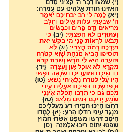
{י} שִׁמְעוּ דְבַר ה' קְצִינֵי סְדֹם
הַאֲזִינוּ תּוֹרַת אֱלֹהֵינוּ עַם עֲמֹרָה:
{יא}
לָמָּה לִּי רֹב זִבְחֵיכֶם יֹאמַר
ה' שָׂבַעְתִּי עֹלוֹת אֵילִים וְחֵלֶב
מְרִיאִים וְדַם פָּרִים וּכְבָשִׂים
וְעַתּוּדִים לֹא חָפָצְתִּי:
{יב}
כִּי
תָבֹאוּ לֵרָאוֹת פָּנָי מִי בִקֵּשׁ זֹאת
מִיֶּדְכֶם רְמֹס חֲצֵרָי:
{יג}
לֹא
תוֹסִיפוּ הָבִיא מִנְחַת שָׁוְא קְטֹרֶת
תּוֹעֵבָה הִיא לִי חֹדֶשׁ וְשַׁבָּת קְרֹא
מִקְרָא לֹא אוּכַל אָוֶן וַעֲצָרָה:
{יד}
חָדְשֵׁיכֶם וּמוֹעֲדֵיכֶם שָׂנְאָה נַפְשִׁי
הָיוּ עָלַי לָטֹרַח נִלְאֵיתִי נְשֹׂא:
{טו}
וּבְפָרִשְׂכֶם כַּפֵּיכֶם אַעְלִים עֵינַי
מִכֶּם גַּם כִּי תַרְבּוּ תְפִלָּה אֵינֶנִּי
שֹׁמֵעַ יְדֵיכֶם דָּמִים מָלֵאוּ:
{טז}
רַחֲצוּ הִזַּכּוּ הָסִירוּ רֹעַ מַעַלְלֵיכֶם
מִנֶּגֶד עֵינָי חִדְלוּ הָרֵעַ: {יז} לִמְדוּ
הֵיטֵב דִּרְשׁוּ מִשְׁפָּט אַשְּׁרוּ חָמוֹץ
שִׁפְטוּ יָתוֹם רִיבוּ אַלְמָנָה: (ס)
{יח} לְכוּ נָא וְנִוָּכְחָה יֹאמַר ה' אִם