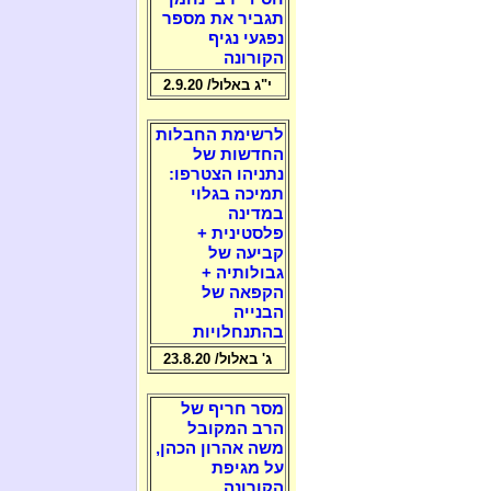
תגביר את מספר
נפגעי נגיף
הקורונה
י"ג באלול/ 2.9.20
לרשימת החבלות
החדשות של
נתניהו הצטרפו:
תמיכה בגלוי
במדינה
פלסטינית +
קביעה של
גבולותיה +
הקפאה של
הבנייה
בהתנחלויות
ג' באלול/ 23.8.20
מסר חריף של
הרב המקובל
משה אהרון הכהן,
על מגיפת
הקורונה