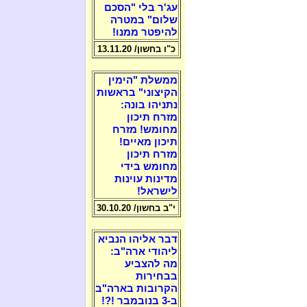
עג'ר בלי "הסכם
שלום" במטרה
להיפטר ממנו!
כ"ו בחשון/ 13.11.20
ממשלת "הימין
הקיצוני" בראשות
נתניהו בונה:
מזרח תיכון
מחומש! מזרח
תיכון מאיים!
מזרח תיכון
מחומש בידי
מדינות עוינות
לישראל!
י"ב בחשון/ 30.10.20
דבר אליהו הנביא
ליהודי ארה"ב:
מה להצביע
בבחירות
הקרובות בארה"ב
ב-3 בנובמבר !?!