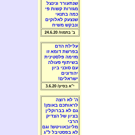
שנתעורר ונינצל
מגזרות קשות פי
כמה בתנאי
שנצעק לאלוקים
ונבקש משיח
ב' בתמוז/ 24.6.20
עלילת הדם
בפרשת דומא זו
מזימה פלסטינית
בשיתוף פעולה
עם סוכני ביון
יהודונים
ישראלים!
י"א בסיון/ 3.6.20
ה' לא רוצה
לראותכם באומן!
גם לא בברוקלין
בציון של הצדיק
הרבי
מליובאוויטש! וגם
לא בפסטיבל ל"ג