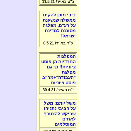
כ"ט באייר/ 11.5.21
ביבי מוכן להקים
ממשלה שנשענת
על רע"ם, מפלגה
מסוכנת למדינת
ישראל!
כ"ד באייר/ 6.5.21
המפלגות
החרדיות הן פוסט
ציוניות!! כך גם
מפלגת
"העבודה"+מר"צ:
פוסט ציוניות
י"ח באייר/ 30.4.21
משל יותם: משל
על הביבי נתניהו
שביקש להצטרף
לאחים
המוסלמים