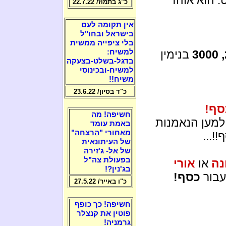
כ"ג בתמוז/ 22.7.22
אין תקומה לעם
בישראל ובחו"ל
בלי ציפייה ממשית
בנימין
למשיח:
בדגל-בשלט-בצעקה
למשיח-ובכינוסי
משיח!!
כ"ד בסיון/ 23.6.22
סף!
חשיפה! מה
מען הנאמנות
באמת עומד
מאחורי "הֵרַצחה"
!...
של העיתונאית
של אל- ג'זירה
בפעולת צה"ל
נה
או
אורי
בג'נין?!
עבור
כסף!
כ"ו באייר/ 27.5.22
חשיפה! כך כופף
פוטין את קנצלר
גרמניה!