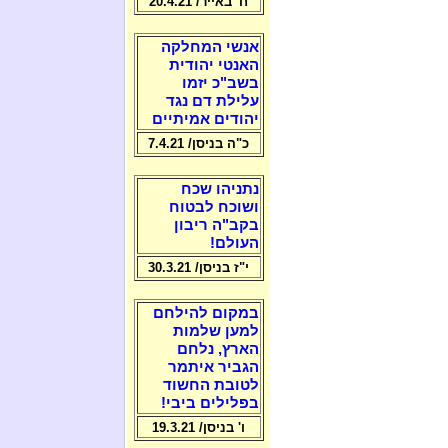
ח' באייר/ 20.4.21
אנשי המחלקה
האנטי יהודית
בשב"כ יזמו
עלילת דם נגד
יהודים אמיתיים
כ"ה בניסן/ 7.4.21
נתניהו שכח
ושוכח לבטוח
בקב"ה ריבון
העולם!
י"ז בניסן/ 30.3.21
במקום להילחם
למען שלמות
הארץ, נלחם
הגביר איתמר
לטובת החשוד
בפלילים ביבי!
ו' בניסן/ 19.3.21