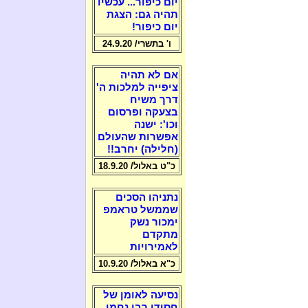
יום כיפור... עכשיו
תהיה גם: הצגת
יום כיפור!
ו' בתשרי/ 24.9.20
אם לא תהיה
ציפייה למלכות ה'
דרך משיח
בצעקה ופרסום
וכו': ישנה
אפשרות שהעולם
(חלילה) יחרב!!
כ"ט באלול/ 18.9.20
נתניהו הסכים
שממשל טראמפ
ימכור נשק
מתקדם
לאמירויות
כ"א באלול/ 10.9.20
נסיעה לאומן של
חסידי רבי נחמן