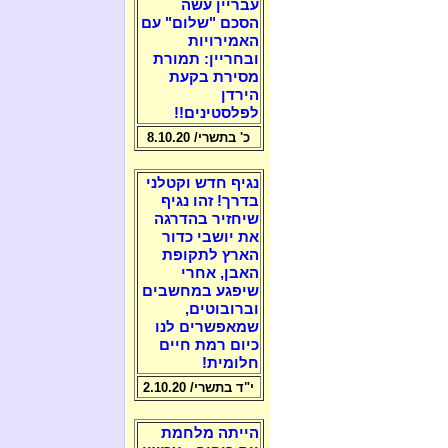
עבריין עשה
הסכם "שלום" עם
האמירויות
ובחריין: תמורת
מסירת בקעת
הירדן
לפלסטינים!!
כ' בתשרי/ 8.10.20
נגיף חדש וקטלני
בדרך! זהו נגיף
שיחזיר בהדרגה
את יושבי כדור
הארץ לתקופת
האבן, אחרי
שיפגע במחשבים
וברובוטים,
שמאפשרים לנו
כיום רמת חיים
חלומית!
י"ד בתשרי/ 2.10.20
הייתה מלחמת