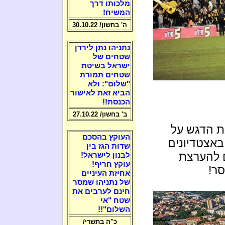
מלכותו דרך
המשיח!
ה' בחשון/ 30.10.22
נתניהו נתן לירדן
שטחים של
ישראל בשיטת
שטחים תמורת
"שלום": ולא
הביא זאת לאישור
הכנסת!!
ב' בחשון/ 27.10.22
את הדגש על
העוקץ בהסכם
באצטדיונים
שדות הגז בין
 להערצת
לבנון לישראל!
עוקץ חריף!
סר!
אחיזת העיניים
של נתניהו שמסר
חינם לערבים את
שטח "אי
השלום"!!
כ"ה בתשרי/