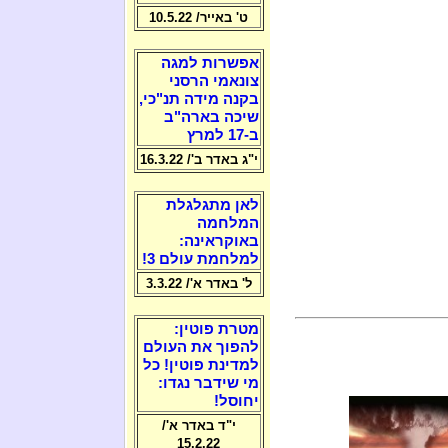
ט' באייר/ 10.5.22
אפשרות למגה
צונאמי הרסני
בקנה מידה תנ"כי,
שיכה בארה"ב
ב-17 למרץ
י"ג באדר ב'/ 16.3.22
לאן מתגלגלת
המלחמה
באוקראינה:
למלחמת עולם 3!
ל' באדר א'/ 3.3.22
מטרת פוטין:
להפוך את העולם
למדינת פוטין! כל
מי שידבר נגדו:
יחוסל!
י"ד באדר א'/
15.2.22