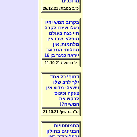
מרוככים
כ"ב בטבת/ 26.12.21
בקרוב ממש יהיו
כאלו שיזכו לקבל
חיי נצח בעולם
מופלא, שבו אין
מלחמות, אין
מחלות: המבוגר
ייראה כנער בן 16
ז' בכסלו/ 11.10.21
דחוף! כל אחד
ילך לרב שלו
וישאל: מדוע אין
צעקה וכינוס
לבקש את
המשיח?!
ט"ו בחשון/ 21.10.21
התמוטטויות
הבניינים בחולון
ובפלורידה באו