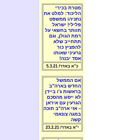
מטרת בכירי
הליכוד: למלט את
נתניהו ממשפט
פלילי! ישראל
תוותר בחשאי על
רמת הגולן, וגם
תתחייב שלא
להפציץ כור
גרעיני שאותו
אסד יבנה!
כ"א באדר/ 5.3.21
אם הממשל
החדש בארה"ב
בראשות ג'ו ביידן
לא ייסוג מהסכם
הגרעין עם איראן
– אזי ארה"ב תוכה
במגה צונאמי
קשה
י"א באדר/ 23.2.21