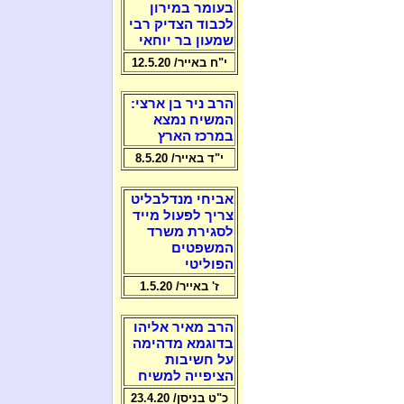
בעומר במירון
לכבוד הצדיק רבי
שמעון בר יוחאי
י"ח באייר/ 12.5.20
הרב ניר בן ארצי:
המשיח נמצא
במרכז הארץ
י"ד באייר/ 8.5.20
אביחי מנדלבליט
צריך לפעול מייד
לסגירת משרד
המשפטים
הפוליטי
ז' באייר/ 1.5.20
הרב מאיר אליהו
בדוגמא מדהימה
על חשיבות
הציפייה למשיח
כ"ט בניסן/ 23.4.20