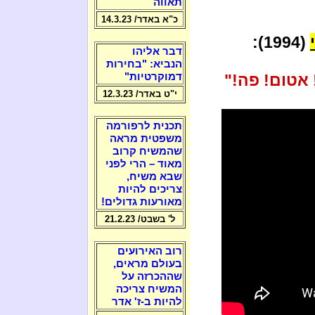
תאווה
כ"א באדר/ 14.3.23
(1994):
דבר אליהו
הנביא: "בחירות
 אטום! פה!"
דמוקרטיות"
י"ט באדר/ 12.3.23
תכנית לרפורמה
משפטית מראה
שהמשיח קרוב
מאוד – הרי לפני
שבא משיח,
צריכים להיות
מאורעות גדולים!
ל' בשבט/ 21.2.23
רוב האירועים
בעולם מראים,
שההכרזה על
המשיח צריכה
להיות ב-ז' אדר