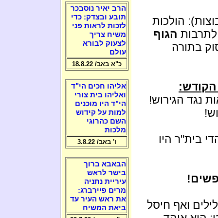
הרב יאיר נוסבכר
תובע ובצדק: כדי
צות): הולכות
לזכות לראות פני
 לתרבות
הגוף
משיח צריך
לצעוק לבורא
וק בתורה
עולם
כ"א באב/ 18.8.22
הקודש:
אליהו חכים הי"ד
ואליהו בית צורי
 נגד הגירוש!
הי"ד היו מוכנים
ש!
למות על קידוש
השם כהרוגי
מלכות
די בית"ר היו
ו' באב/ 3.8.22
הבאבא ברוך
בישר לראש
פשים!
עיריית נתניה
מרים פיירברג:
את ראש העיר עד
לים ואף חיסל
ביאת המשיח
 הוא אוהד