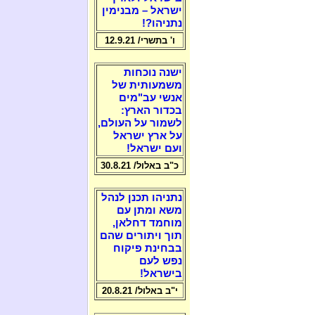
ישראל – מבנימין
נתניהו?!
ו' בתשרי/ 12.9.21
ישנה נוכחות
משמעותית של
אנשי עב"מים
בכדור הארץ:
לשמור על העולם,
על ארץ ישראל
ועם ישראל!
כ"ב באלול/ 30.8.21
נתניהו תכנן לנהל
משא ומתן עם
מוחמד דחלאן,
תוך ויתורים שהם
בבחינת פיקוח
נפש לעם
בישראל!
י"ב באלול/ 20.8.21