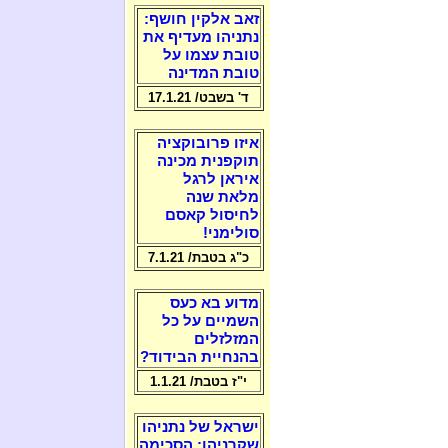
זאב אלקין חושף:
נתניהו מעדיף את
טובת עצמו על
טובת המדינה
ד' בשבט/ 17.1.21
איזו פרובוקציה
תוקפנית מכינה
איראן לרגל
מלאת שנה
לחיסול קאסם
סולימני!
כ"ג בטבת/ 7.1.21
מדוע בא כעס
השמיים על כל
המזלזלים
בהנחיית הבידוד?
י"ז בטבת/ 1.1.21
ישראל של נתניהו
שקרניהו: הסכימה