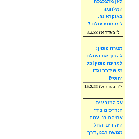
לאן מתגלגלת
המלחמה
באוקראינה:
למלחמת עולם 3!
ל' באדר א'/ 3.3.22
מטרת פוטין:
להפוך את העולם
למדינת פוטין! כל
מי שידבר נגדו:
יחוסל!
י"ד באדר א'/ 15.2.22
על המנהיגים
הנרדפים בידי
אחיהם בני עמם
היהודים, החל
ממשה רבנו, דרך