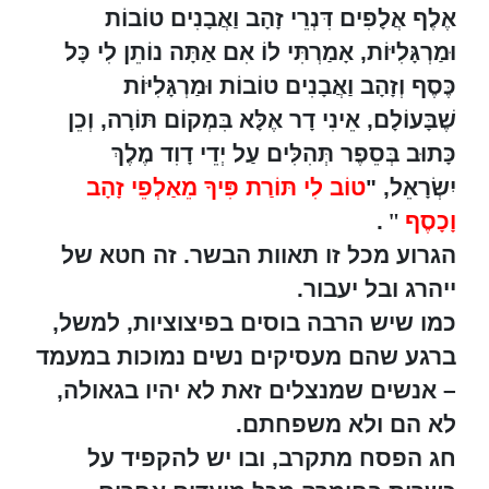
אֶלֶף אֲלָפִים דִּנְרֵי זָהָב וַאֲבָנִים טוֹבוֹת
וּמַרְגָּלִיּוֹת, אָמַרְתִּי לוֹ אִם אַתָּה נוֹתֵן לִי כָּל
כֶּסֶף וְזָהָב וַאֲבָנִים טוֹבוֹת וּמַרְגָּלִיּוֹת
שֶׁבָּעוֹלָם, אֵינִי דָר אֶלָּא בִּמְקוֹם תּוֹרָה, וְכֵן
כָּתוּב בְּסֵפֶר תְּהִלִּים עַל יְדֵי דָוִד מֶלֶךְ
יִשְׂרָאֵל, "
טוֹב לִי תּוֹרַת פִּיךָ מֵאַלְפֵי זָהָב
וָכָסֶף
"
.
הגרוע מכל זו תאוות הבשר. זה חטא של
ייהרג ובל יעבור.
כמו שיש הרבה בוסים בפיצוציות, למשל,
ברגע שהם מעסיקים נשים נמוכות במעמד
– אנשים שמנצלים זאת לא יהיו בגאולה,
לא הם ולא משפחתם.
חג הפסח מתקרב, ובו יש להקפיד על