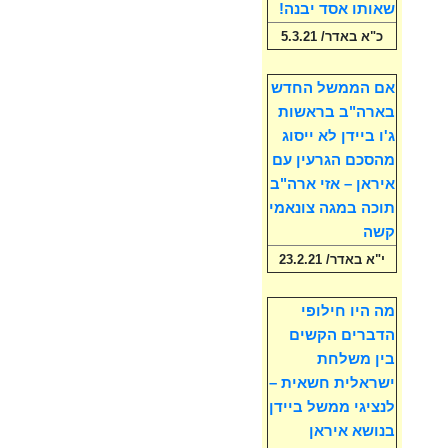
שאותו אסד יבנה!
כ"א באדר/ 5.3.21
אם הממשל החדש
בארה"ב בראשות
ג'ו ביידן לא ייסוג
מהסכם הגרעין עם
איראן – אזי ארה"ב
תוכה במגה צונאמי
קשה
י"א באדר/ 23.2.21
מה היו חילופי
הדברים הקשים
בין משלחת
ישראלית חשאית –
לנציגי ממשל ביידן
בנושא איראן