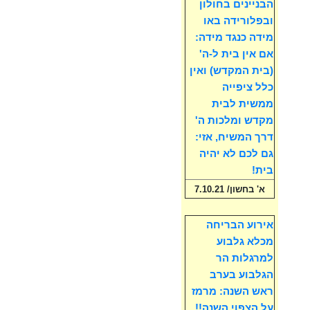
הבניינים בחולון
ובפלורידה באו
מידה כנגד מידה:
אם אין בית ל-ה'
(בית המקדש) ואין
כלל ציפייה
ממשית לבית
מקדש ומלכות ה'
דרך המשיח, אזי:
גם לכם לא יהיה
בית!
א' בחשון/ 7.10.21
אירוע הבריחה
מכלא גלבוע
למרגלות הר
הגלבוע בערב
ראש השנה: מרמז
על הצפוי השנה!!