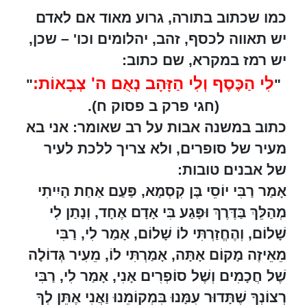
כמו שכתוב בתורה, גרוע מאוד אם לאדם
יש תאווה לכסף, זהב, יהלומים וכו' – שכן,
יש רמז במקרא, שם כתוב:
לִי הַכֶּסֶף וְלִי הַזָּהָב נְאֻם ה' צְבָאוֹת:
"
"
(חגי פרק ב פסוק ח)
.
כתוב במשנה אבות על רב שאומר: אני בא
מעיר של סופרים, ולא צריך ללכת לעיר
של אבנים טובות:
אָמַר רַבִּי יוֹסֵי בֶּן קִסְמָא, פַּעַם אַחַת הָיִיתִי
מְהַלֵּךְ בַּדֶּרֶךְ וּפָּגַע בִּי אָדָם אֶחָד, וְנָתַן לִי
שָׁלוֹם, וְהֶחֱזַרְתִּי לוֹ שָׁלוֹם, אָמַר לִי, רַבִּי
מֵאֵיזֶה מָקוֹם אָתָּה, אָמַרְתִּי לוֹ, מֵעִיר גְּדוֹלָה
שֶׁל חֲכָמִים וְשֶׁל סוֹפְרִים אָנִי, אָמַר לִי, רַבִּי
רְצוֹנְךָ שֶׁתָּדוּר עִמָּנוּ בִּמְקוֹמֵנוּ וַאֲנִי אֶתֵּן לְךָ