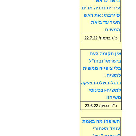
בישר לראש
עיריית נתניה מרים
פיירברג: את ראש
העיר עד ביאת
המשיח
כ"ג בתמוז/ 22.7.22
אין תקומה לעם
בישראל ובחו"ל
בלי ציפייה ממשית
למשיח:
בדגל-בשלט-בצעקה
למשיח-ובכינוסי
משיח!!
כ"ד בסיון/ 23.6.22
חשיפה! מה באמת
עומד מאחורי