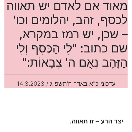
מאוד אם לאדם יש תאווה
לכסף, זהב, יהלומים וכו'
– שכן, יש רמז במקרא,
שם כתוב: "לִי הַכֶּסֶף וְלִי
הַזָּהָב נְאֻם ה' צְבָאוֹת:"
עדכוני כ"א באדר ה'תשפ"ג / 14.3.2023
יצר הרע – זו תאווה.