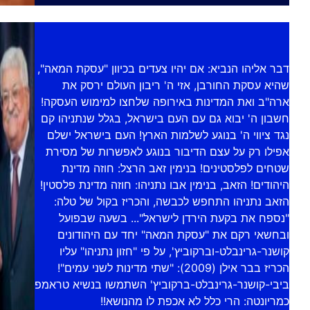
דבר אליהו הנביא: אם יהיו צעדים בכיוון "עסקת המאה",
שהיא עסקת החורבן, אזי ה' ריבון העולם ירסק את
ארה"ב ואת המדינות באירופה שלחצו למימוש העסקה!
חשבון ה' יבוא גם עם העם בישראל, בגלל שנתניהו קם
נגד ציווי ה' בנוגע לשלמות הארץ! העם בישראל ישלם
אפילו רק על עצם הדיבור בנוגע לאפשרות של מסירת
שטחים לפלסטינים! בנימין זאב הרצל: חוזה מדינת
היהודים! הזאב, בנימין אבו נתניהו: חוזה מדינת פלסטין!
הזאב נתניהו התחפש לכבשה, והכריז בקול של טלה:
"נספח את בקעת הירדן לישראל"... בשעה שבפועל
ובחשאי רקם את "עסקת המאה" יחד עם היהודונים
קושנר-גרינבלט-וברקוביץ', על פי "חזון נתניהו" עליו
הכריז בבר אילן (2009): "שתי מדינות לשני עמים"!
ביבי-קושנר-גרינבלט-ברקוביץ' השתמשו בנשיא טראמפ
כמריונטה: הרי כלל לא אכפת לו מהנושא!!