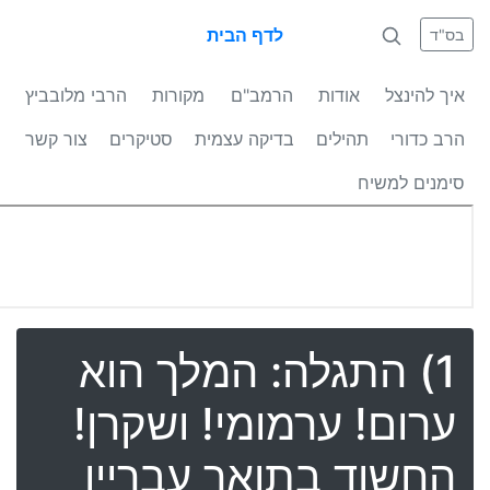
לדף הבית
בס"ד
איך להינצל
אודות
הרמב"ם
מקורות
הרבי מלובביץ
הרב כדורי
תהילים
בדיקה עצמית
סטיקרים
צור קשר
סימנים למשיח
1) התגלה: המלך הוא
ערום! ערמומי! ושקרן!
החשוד בתואר עבריין