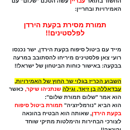
החשוד בתואר
עבריין
עשה הסכם "שלום" עם
האמירויות ובחריין:
תמורת מסירת בקעת הירדן
לפלסטינים!!
מייד עם ביטול סיפוח בקעת הירדן, ישר נכנסו
רועי צאן פלסטינים מיריחו להסתובב במרעה
בבקעה: באישור כוחות הביטחון של ישראל!!
השבוע הכריז בגלוי שר החוץ של האמירויות,
עבדאללה בן זיאד, וגילה
שנתניהו שיקר,
כאשר
הוא אמר "שלום תמורת שלום":
הוא הביא "נורמליזציה"
תמורת ביטול סיפוח
בקעת הירדן
, שאותה הוא הבטיח בהונאה
לצורכי הבחירות והימלטות מתיקי שוחד
והונאה!!