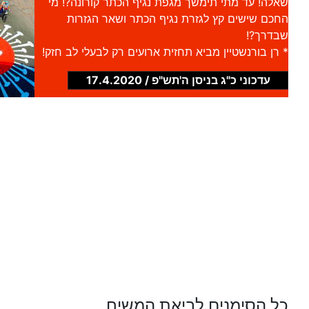
שאלה! עד מתי תימשך מגפת נגיף הכתר קורונה?! מי
החכם שישים קץ לגזרת נגיף הכתר ושאר הגזרות
שבדרך?!
* רן בורנשטיין מביא תחזית ארועים רק לבעלי לב חזק!
עדכוני כ"ג בניסן ה'תש"פ / 17.4.2020
כל הסימנים לביאת המשיח