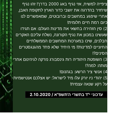
ציפייה למשיח, אזי נגיף באג 2000 בדרך! זהו נגיף
שיחזיר בהדרגה את יושבי כדור הארץ לתקופת האבן,
אחרי שיפגע במחשבים וברובוטים, שמאפשרים לנו
כיום רמת חיים חלומית!
2) סין הזהירה בחשאי את מדינות העולם: אם תגידו
שעשינו במכוון את נגיף הקורונה, נשלח עליכם האקרים
חבלנים, שיכו במערכות המחשבים הממשלתיים
החיוניים למדינות!! מי היחיד שלא פחד מהגנגסטרים
הסינים?!
3) השופטת היהודיה רות גינסבורג נזרקה לגיהינום אחרי
מותה: למה?!
4) אנשי ציר הרשע: בגהנום!
5) יהודי ניו יורק עלו מיד לישראל: יש אצלכם אנטישמיות
על רקע שנאה עצמית!
עדכוני י"ד בתשרי ה'תשפ"א / 2.10.2020