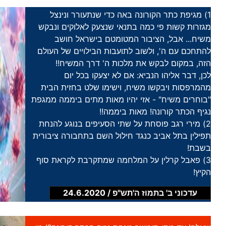
1) מגיפת כתר הקורונה באה כדי שנתעורר ונינצל
מגזרות קשות פי כמה בתנאי שנצעק לאלוקים ונבקש
משיח... אבל, הציבור המטומטם בישראל חושב
להתחכם עם ה', ולשוב לתועבות הבילויים של העולם
הזה, במקום לבקש את מלכות ה' דרך המשיח!!
לכן, דבר אליהו הנביא: אם לא יצעקו בכל יום
מהמרפסות ויבקשו משיח, וישימו שלט בחזית הבית
"בוחרים משיח" - אזי יהיו מאות מתים ביממה ממגפת
נגיף הכתר קורונה! מאות ביממה!!
2) מירי רגב פוסחת על שתי הסעיפים בנוגע להנחת
תפילין בתל אביב כנגד חילול השם בתחבורה ציבורית
בשבת!
3) פאבל קרלין על המלחמה שמתקרבת לקראת סוף
הקיץ!
עדכוני ב' בתמוז ה'תש"פ / 24.6.2020