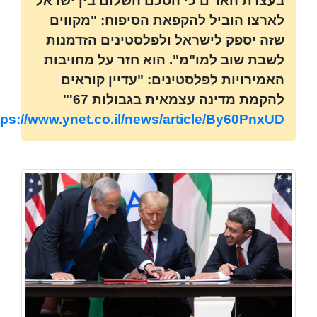
בעצרת האו"ם כי הסכם השלום בין ישראל
לארצו הוביל להקפאת הסיפוח: "מקווים
שזה יספק לישראל ולפלסטינים הזדמנות
לשבת שוב למו"מ". הוא חזר על מחויבות
האמירויות לפלסטינים: "עדיין קוראים
להקמת מדינה עצמאית בגבולות 67'"
tps://www.ynet.co.il/news/article/By60PnxUD