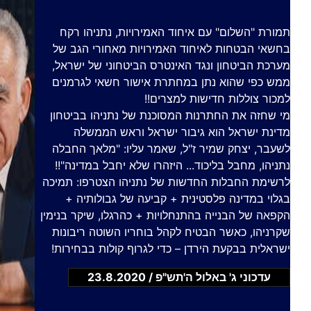
תמורת "השלום" עם איחוד האמירויות, נתניהו רקח
בחשאי הבטחות לאיחוד האמירויות מאחורי הגב של
מערכת הביטחון ונגד האינטרס הביטחוני של ישראל,
ממש כפי שהוא נתן במחתרת אישור חשאי לגרמנים
למכור צוללות חדישות למצרים!!
מי שחזה את החתרנות המסוכנת של נתניהו בביטחון
מדינת ישראל הוא גיבור ישראל וראש הממשלה
לשעבר, יצחק שמיר ז"ל, שאמר עליו: "מלאך החבלה
נתניהו, מחבל בליכוד... היזהרו שלא יחבל במדינה"!!
לרשימת החבלות החדשות של נתניהו הצטרפו: תמיכה
בגלוי במדינה פלסטינית + קביעה של גבולותיה +
הקפאה של הבנייה בהתנחלויות + כהרגלו, שיקר בנימין
שקרניהו, כאשר הבטיח לקהל בוחריו השוטה ריבונות
ישראלית בבקעת הירדן – כדי לגרוף קולות בבחירות!
עדכוני ג' באלול ה'תש"פ / 23.8.2020