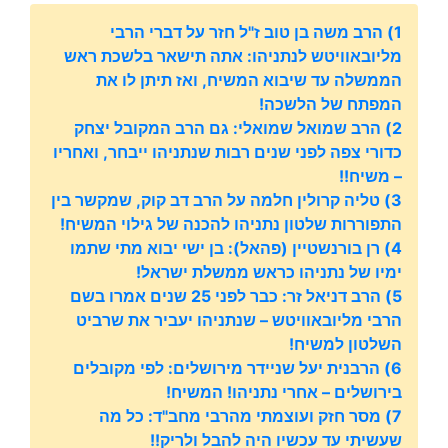
1) הרב משה בן טוב ז"ל חזר על דברי הרבי
מליובאוויטש לנתניהו: אתה תישאר בלשכת ראש
הממשלה עד שיבוא המשיח, ואז תיתן לו את
המפתח של הלשכה!
2) הרב שמואל שמואלי: גם הרב המקובל יצחק
כדורי צפה לפני שנים רבות שנתניהו ייבחר, ואחריו
– משיח!!
3) טליה קרולין חלמה על הרב דב קוק, שמקשר בין
התפוררות שלטון נתניהו להכנה של גילוי המשיח!
4) רן בורנשטיין (פהאל): בן ישי יבוא מתי שתמו
ימיו של נתניהו כראש ממשלת ישראל!
5) הרב דניאל זר: כבר לפני 25 שנים אמרו בשם
הרבי מליובאוויטש – שנתניהו יעביר את שרביט
השלטון למשיח!
6) הרבנית יעל שניידר מירושלים: לפי מקובלים
בירושלים – אחרי נתניהו! המשיח!
7) מסר חזק ועוצמתי מהרבי מחב"ד: כל מה
שעשיתי עד עכשיו היה להבל ולריק!!