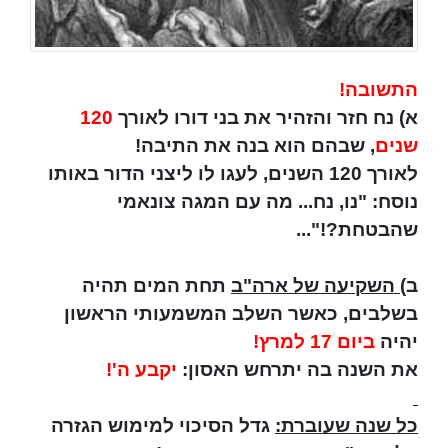
התשובה!
א) נח חזר והזהיר את בני דורו לאורך
120
שנים
, שבהם הוא בנה את התיבה!
לאורך 120 השנים, לעגו לו ליצני הדור באותו
נוסח: "נו, נח... מה עם המגה צונאמי
שהבטחת?!"...
ב)
השקיעה של ארה"ב
תחת המים תהיה
בשלבים, כאשר השלב המשמעותי הראשון
יהיה
ביום 17 למרץ!
את השנה בה יתרחש האסון:
יקבע ה'!
כל שנה שעוברת:
גדל הסיכוי למימוש הגזרה