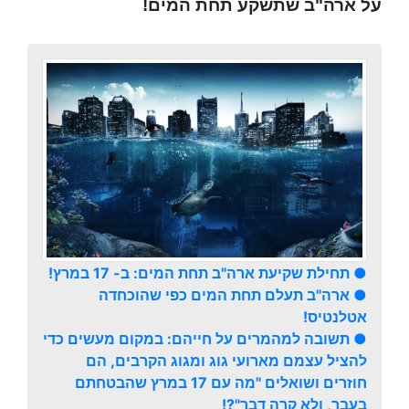
על ארה"ב שתשקע תחת המים!
● תחילת שקיעת ארה"ב תחת המים: ב- 17 במרץ!
● ארה"ב תעלם תחת המים כפי שהוכחדה
אטלנטיס!
● תשובה למהמרים על חייהם: במקום מעשים כדי
להציל עצמם מארועי גוג ומגוג הקרבים, הם
חוזרים ושואלים "מה עם 17 במרץ שהבטחתם
בעבר, ולא קרה דבר"?!