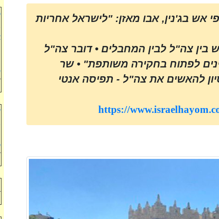
כ
י אש בג'נין, אבו מאזן: "לישראל אחריות
ב
א
 בין צה"ל לבין המחבלים • דובר צה"ל
ה
ה
נים לפתוח בחקירה משותפת" • שר
ש
ון להאשים את צה"ל - תפיסה אנטי
https://www.israelhayom.co
ע
ב
ו
ע
י