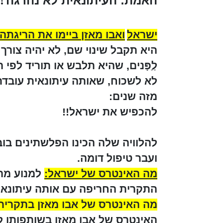
האמת: העיתונאית לא נהרגה
!
ישראל
ואבו מאזן ביימו את הריגת
היא תקבל שינוי שם, לא יהיה צורך ב
לַַפָּנים, שהיא תלבש או תוריד לפי ה
לא לשכוח, שאותה עיתונאית עובד
מזה שנים:
להכפיש את ישראל!!
להלוויה שלה הכינו הפלשתינים בו
ועבר טיפול דומה.
מה האינטרס של ישראל:
למנוע מהפ
התקרית החריפה עם אותה עיתונאי
מה האינטרס של אבו מאזן בתקרית
האינטרס של אבו מאזן בשותפותו ל