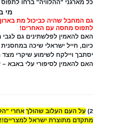
כל מארגני "ההלוויה" ברחו לתפוס
מי ב
גם המחבל שהיה כביכול מת בארון ה
לתפוס מחסה עם האחרים!
האם להאמין לפלשתינים גם לגבי ה
כיום, חייל ישראלי שיכה במחסנית 
יסתבך ויילקח לשימוע שיקרי מצד 
האם להאמין לסיפורי עלי באבא – על
2)
על העם העלוב שהולך
אחרי "הל
מתקדם מתוצרת ישראל למצריים!!