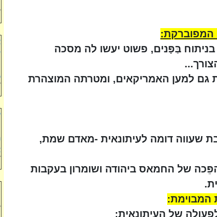
ל
ה המפוברקת:
א
ניתוח בַּפָּנים, פשוט יעשו לה מסכה
ש
צורך...
ה
כ
ת גם למען האמריקאים, ומטרתה המוצהרת
ע
מ
בת שעווה דומה לעיתונאית -מאדם שמת,
נ
א
ֵּכה של החמאס ביהודה ושומרון בעקבות
ת.
ח
 המבוימת:
ח
פעולה של העיתונאית: