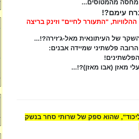
 מחסה מהמטוסים...
רח עימם?!
הלוויות, "התעורר לחיים" וזינק בריצה
ה
ש
ל
שקר של העיתונאית מאל-ג'זירה?!...
ח
הרובה פלשתיני שמיידה אבנים:
ה
הפלשתינים!
ש
י מאזן (אבו מאזן)?!...
ל
"
ע
ה
ב
יכוד", שהוא ספק של שרותי סחר בנשק
ב