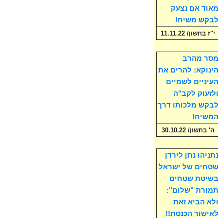
אוד אם נצעק
בקש משיח!
י"ז בחשון/ 11.11.22
סר מהרב
ינוקא: להרים את
עיניים לשמיים
לזעוק לקב"ה
בקש מלכותו דרך
משיח!
ה' בחשון/ 30.10.22
תניהו נתן לירדן
טחים של ישראל
שיטת שטחים
מורת "שלום":
לא הביא זאת
אישור הכנסת!!