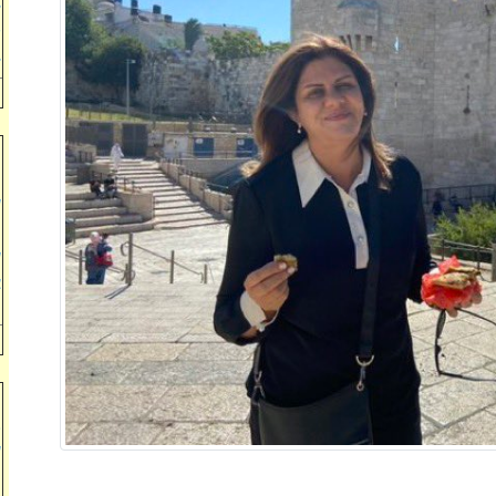
ד
"
ד
ת
מ
ש
מ
ש
צ
מ
ר
ב
ש
ה