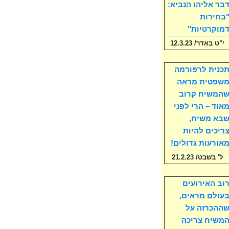
בר אליהו הנביא:
בחירות
מוקרטיות"
י"ט באדר/ 12.3.23
כנית לרפורמה
שפטית מראה
המשיח קרוב
אוד – הרי לפני
בא משיח,
ריכים להיות
אורעות גדולים!
ל' בשבט/ 21.2.23
וב האירועים
עולם מראים,
ההכרזה על
משיח צריכה