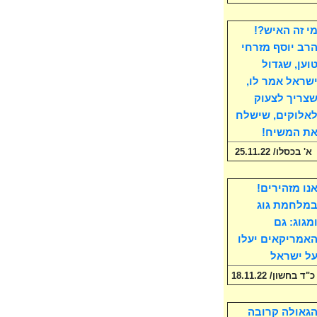
י זה האיש?!
רב יוסף מזרחי
וען, שגדול
שראל אמר לו,
צריך לצעוק
אלוקים, שישלח
ת המשיח!
א' בכסלו/ 25.11.22
נו מזהירים!
מלחמת גוג
מגוג: גם
אמריקאים יעלו
ל ישראל
כ"ד בחשון/ 18.11.22
גאולה קרובה