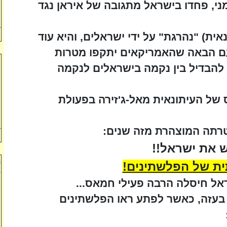
י, פחדו בישראל מתגובה של איראן נגד
מ
ל
ית) "נהרגת" על ידי ישראלים, והיא עוד
עם הבאה שהאמריקאים יתקפו מטרות
מ
ו להבדיל בין נקמה בישראלים לנקמה
ה
ה
ו
 של העיתונאית מאל-ג'זירה בפעולת
ל
ה
טרתה המוצהרת מזה שנים:
 את ישראל!!
נ
ית של הפלשתינים!
ש
אל חיסלה הרבה פעילי חמאס...
ב
בעזה, כאשר לפתע ראו הפלשתינים
ת
ו
ל