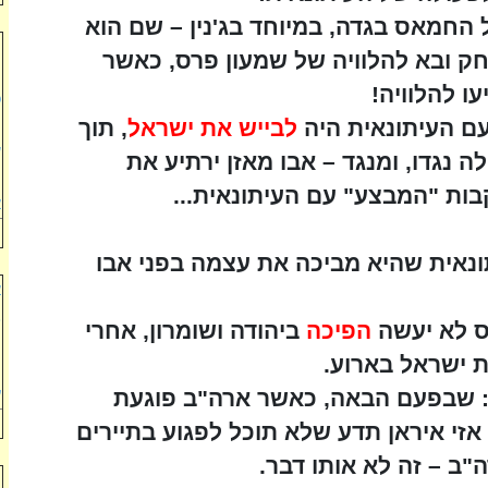
 החמאס בגדה, במיוחד בג'נין – שם הוא
מ
 ובא להלוויה של שמעון פרס, כאשר
ה
ו להלוויה!
ט
ם העיתונאית היה
לבייש את ישראל
, תוך
י
ש
נגדו, ומנגד – אבו מאזן ירתיע את
ל
ת "המבצע" עם העיתונאית...
א
נאית שהיא מביכה את עצמה בפני אבו
א
ב
לא יעשה
הפיכה
ביהודה ושומרון, אחרי
ו
 ישראל בארוע.
ה
: שבפעם הבאה, כאשר ארה"ב פוגעת
ע
 אזי איראן תדע שלא תוכל לפגוע בתיירים
"ב – זה לא אותו דבר.
ה