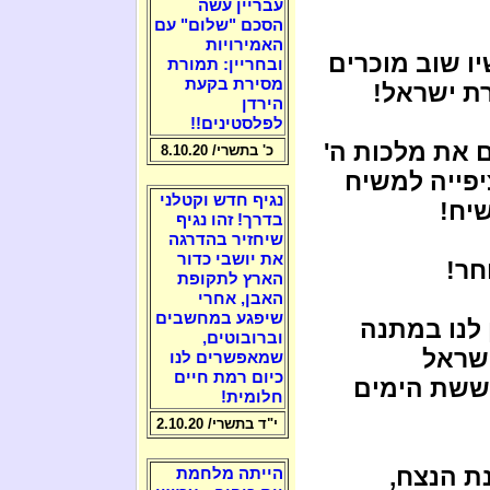
עבריין עשה
הסכם "שלום" עם
האמירויות
יו שוב מוכרים
ובחריין: תמורת
מסירת בקעת
ת ישראל!
הירדן
לפלסטינים!!
ם את מלכות ה'
כ' בתשרי/ 8.10.20
פייה למשיח
נגיף חדש וקטלני
יח!
בדרך! זהו נגיף
שיחזיר בהדרגה
את יושבי כדור
חר!
הארץ לתקופת
האבן, אחרי
שיפגע במחשבים
 לנו במתנה
וברובוטים,
ישראל
שמאפשרים לנו
כיום רמת חיים
ששת הימים
חלומית!
י"ד בתשרי/ 2.10.20
ת הנצח,
הייתה מלחמת