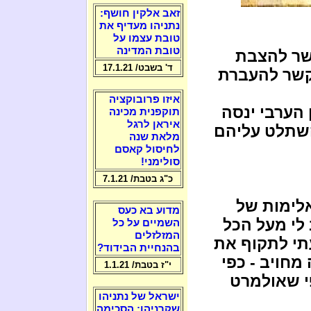
זאב אלקין חושף:
נתניהו מעדיף את
טובת עצמו על
טובת המדינה
שר להצבת
ד' בשבט/ 17.1.21
קשר להעברת
איזו פרובוקציה
 הערבי ינסה
תוקפנית מכינה
איראן לרגל
שתלט עליהם
מלאת שנה
לחיסול קאסם
סולימני!
כ"ג בטבת/ 7.1.21
לימות של
מדוע בא כעס
 לי מעל הכל
השמיים על כל
המזלזלים
י לתקוף את
בהנחיית הבידוד?
מחויב - כפי
י"ז בטבת/ 1.1.21
י שאולמרט
ישראל של נתניהו
שקרניהו: הסכימה