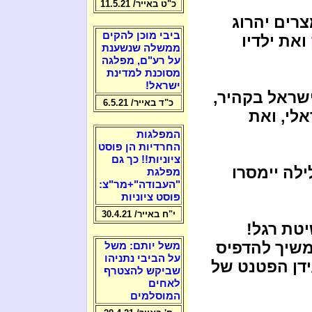
כ"ט באייר/ 11.5.21
רים יהרוג
ביבי מוכן להקים
ואת ילדיו
ממשלה שנשענת
על רע"ם, מפלגה
מסוכנת למדינת
ישראל!
שראל בקהיר,
כ"ד באייר/ 6.5.21
לי, ואת
המפלגות
החרדיות הן פוסט
ציוניות!! כך גם
ילה יימסרו
מפלגת
"העבודה"+מר"צ:
פוסט ציוניות
י"ח באייר/ 30.4.21
טת רגל!
משיך להדפיס
משל יותם: משל
על הביבי נתניהו
ידן הפטנט של
שביקש להצטרף
לאחים
המוסלמים