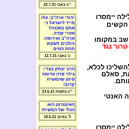
י"ג באב/ 22.7.21
ילה יימסרו
יהודי ארה"ב: עלו
מייד לישראל כי
 הקשים
אתם בסכנה!!
אזורי קנדה,
ישב במקומו
ארה"ב ואירופה:
הולכים לשקוע
 טרור נגד
תחת המים
ג' באב/ 12.7.21
שליכו לכלא,
הרב יצחק בצרי:
ת, סאלם
גילוי פרה אדומה
סימן שהמשיח
ותם.
קרוב!
י"ג בתמוז/ 23.6.21
ה האנטי
האינטרנט הוא
הכלי של המשיח!
ל' בסיון/ 10.6.21
ילה יימסרו