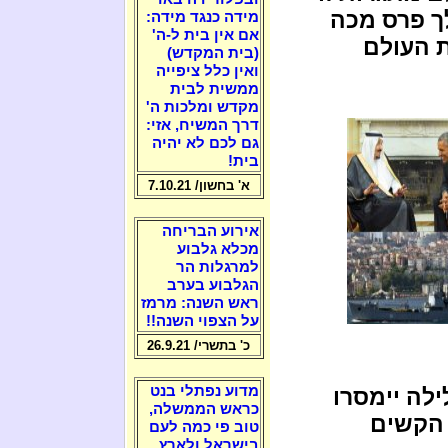
לך פרס מכה
מידה כנגד מידה:
אם אין בית ל-ה'
ת העולם
(בית המקדש)
ואין כלל ציפייה
ממשית לבית
מקדש ומלכות ה'
דרך המשיח, אזי:
גם לכם לא יהיה
בית!
א' בחשון/ 7.10.21
אירוע הבריחה
מכלא גלבוע
למרגלות הר
הגלבוע בערב
ראש השנה: מרמז
על הצפוי השנה!!
כ' בתשרי/ 26.9.21
מדוע נפתלי בנט
ילה יימסרו
כראש הממשלה,
 הקשים
טוב פי כמה לעם
בישראל ולארץ