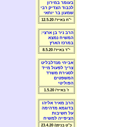
בעומר במירון
לכבוד הצדיק רבי
שמעון בר יוחאי
י"ח באייר/ 12.5.20
הרב ניר בן ארצי:
המשיח נמצא
במרכז הארץ
י"ד באייר/ 8.5.20
אביחי מנדלבליט
צריך לפעול מייד
לסגירת משרד
המשפטים
הפוליטי
ז' באייר/ 1.5.20
הרב מאיר אליהו
בדוגמא מדהימה
על חשיבות
הציפייה למשיח
כ"ט בניסן/ 23.4.20