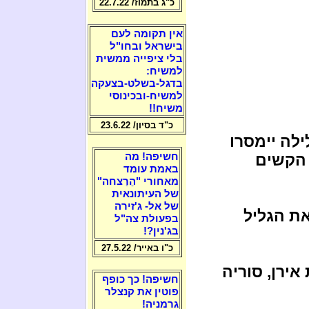
כ"ג בתמוז/ 22.7.22
אין תקומה לעם
בישראל ובחו"ל
בלי ציפייה ממשית
למשיח:
בדגל-בשלט-בצעקה
למשיח-ובכינוסי
משיח!!
כ"ד בסיון/ 23.6.22
ילה יימסרו
 הקשים
חשיפה! מה
באמת עומד
מאחורי "הֵרַצחה"
של העיתונאית
של אל- ג'זירה
את הגליל
בפעולת צה"ל
בג'נין?!
כ"ו באייר/ 27.5.22
 אירן, סוריה
חשיפה! כך כופף
פוטין את קנצלר
גרמניה!