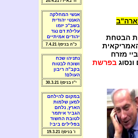
ח' באייר/ 20.4.21
אנשי המחלקה
ארה"ב
האנטי יהודית
בשב"כ יזמו
עלילת דם נגד
ת הבטחת
יהודים אמיתיים
האמריקאית
כ"ה בניסן/ 7.4.21
יי מזרח
נתניהו שכח
ונסוג
בפרשת
ושוכח לבטוח
בקב"ה ריבון
העולם!
י"ז בניסן/ 30.3.21
במקום להילחם
למען שלמות
הארץ, נלחם
הגביר איתמר
לטובת החשוד
בפלילים ביבי!
ו' בניסן/ 19.3.21