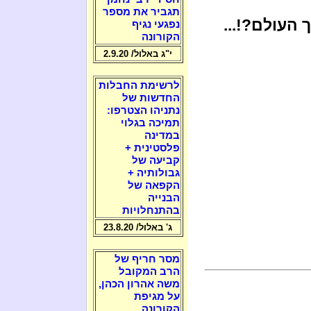
תגביר את מספר
 העולם?!...
נפגעי נגיף
הקורונה
י"ג באלול/ 2.9.20
לרשימת החבלות
החדשות של
נתניהו הצטרפו:
תמיכה בגלוי
במדינה
פלסטינית +
קביעה של
גבולותיה +
הקפאה של
הבנייה
בהתנחלויות
ג' באלול/ 23.8.20
מסר חריף של
הרב המקובל
משה אהרון הכהן,
על מגיפת
הקורונה