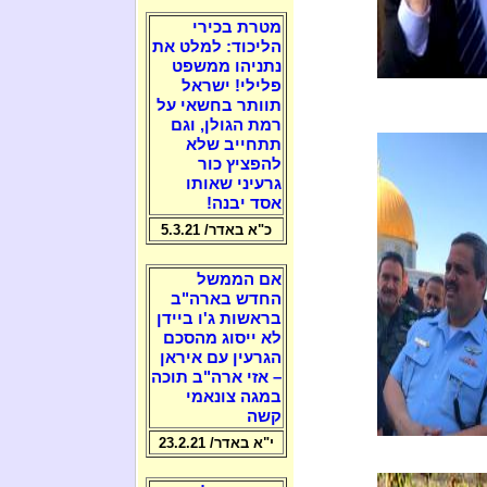
מטרת בכירי
הליכוד: למלט את
נתניהו ממשפט
פלילי! ישראל
תוותר בחשאי על
רמת הגולן, וגם
תתחייב שלא
להפציץ כור
גרעיני שאותו
אסד יבנה!
כ"א באדר/ 5.3.21
אם הממשל
החדש בארה"ב
בראשות ג'ו ביידן
לא ייסוג מהסכם
הגרעין עם איראן
– אזי ארה"ב תוכה
במגה צונאמי
קשה
י"א באדר/ 23.2.21