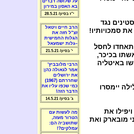
על שלושה דברים
בא האסון במירון
י"ז בסיון/ 28.5.21
סטינים נגד
הרב חיים ויטאל
ת סמכויותיו!
זצ"ל חזה את
הגלות החמישית
–גלות ישמעאל
יתאחדו לחסל
י' בסיון/ 21.5.21
שתו בכיכר,
שו באיטליה
הרבי מלובביץ'
אמר לגאולה כהן:
את ירושלים
שחררתם (1967)
ילה יימסרו
כמי שכפו עליו את
הדבר הזה!
ג' בסיון/ 14.5.21
יפילו את
מה לעשות עם
הטרור מעזה,
י מובארק ואת
שתושביה הם:
עמלקים?!