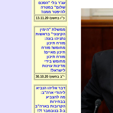
עג'ר בלי "הסכם
שלום" במטרה
להיפטר ממנו!
כ"ו בחשון/ 13.11.20
ממשלת "הימין
הקיצוני" בראשות
נתניהו בונה:
מזרח תיכון
מחומש! מזרח
תיכון מאיים!
מזרח תיכון
מחומש בידי
מדינות עוינות
לישראל!
י"ב בחשון/ 30.10.20
דבר אליהו הנביא
ליהודי ארה"ב:
מה להצביע
בבחירות
הקרובות בארה"ב
ב-3 בנובמבר !?!