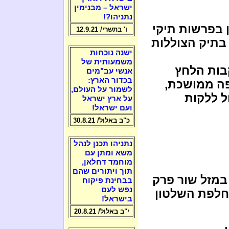
ישראל – מבנימין
נתניהו?!
ן בפרשות תיקי
ו' בתשרי/ 12.9.21
בתיק הצוללות
ישנה נוכחות
משמעותית של
בות הלחץ
אנשי עב"מים
בכדור הארץ:
פה ממושכת,
לשמור על העולם,
ל ללקות
על ארץ ישראל
ועם ישראל!
כ"ב באלול/ 30.8.21
נתניהו תכנן לנהל
משא ומתן עם
מוחמד דחלאן,
תוך ויתורים שהם
מזל שור פרק
בבחינת פיקוח
נפש לעם
החלפת השלטון
בישראל!
י"ב באלול/ 20.8.21