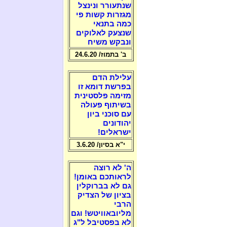
שנתעורר ונינצל
מגזרות קשות פי
כמה בתנאי
שנצעק לאלוקים
ונבקש משיח
ב' בתמוז/ 24.6.20
עלילת הדם
בפרשת דומא זו
מזימה פלסטינית
בשיתוף פעולה
עם סוכני ביון
יהודונים
ישראלים!
י"א בסיון/ 3.6.20
ה' לא רוצה
לראותכם באומן!
גם לא בברוקלין
בציון של הצדיק
הרבי
מליובאוויטש! וגם
לא בפסטיבל ל"ג