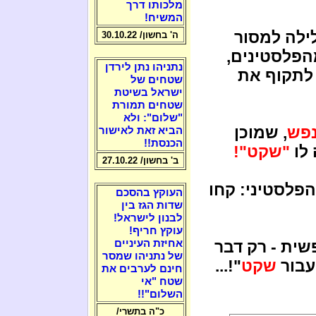
מלכותו דרך
המשיח!
ילה למסור
ה' בחשון/ 30.10.22
פלסטינים,
נתניהו נתן לירדן
 לתקוף את
שטחים של
ישראל בשיטת
שטחים תמורת
"שלום": ולא
נפש
, שמוכן
הביא זאת לאישור
הכנסת!!
 לו
"שקט"!
ב' בחשון/ 27.10.22
הפלסטיני: קחו
העוקץ בהסכם
שדות הגז בין
לבנון לישראל!
עוקץ חריף!
ית - רק דבר
אחיזת העיניים
של נתניהו שמסר
עבור
שקט
"!...
חינם לערבים את
שטח "אי
השלום"!!
כ"ה בתשרי/