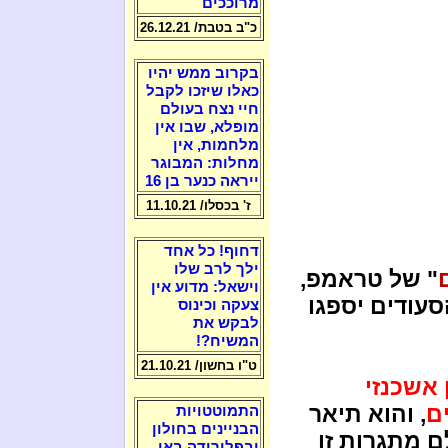
מרוככים
כ"ב בטבת/ 26.12.21
בקרוב ממש יהיו
כאלו שיזכו לקבל
חיי נצח בעולם
מופלא, שבו אין
מלחמות, אין
מחלות: המבוגר
ייראה כנער בן 16
ז' בכסלו/ 11.10.21
דחוף! כל אחד
ילך לרב שלו
" של טראמפ,
וישאל: מדוע אין
עודים יספגו
צעקה וכינוס
לבקש את
המשיח?!
ט"ו בחשון/ 21.10.21
אשכנזי
, והוא תיאר
התמוטטויות
הבניינים בחולון
ם מתגרות זו
ובפלורידה באו