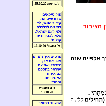
ז' בחשון/ 25.10.20
פוליטיקאים
שדורשים את
קיצור הסגר, לא
 הציבור
דואגים לכלכלה
ולא לעם ישראל:
אלא לצבירת עוד
קולות!
א' בחשון/ 19.10.20
פרטים איך נתניהו
ך אלפיים שנה
מכר את ארץ
ישראל ואת עם
ישראל בהסכם
עם איחוד
האמירויות
ובחריין
כ"ה בתשרי/
מְחָתִי
.
13.10.20
ם
קלז, ה
החשוד בתואר