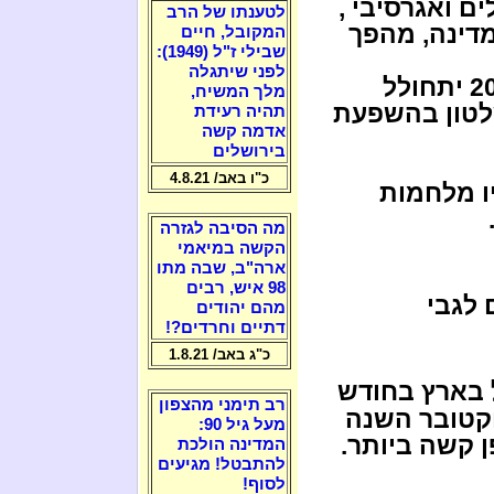
ים ואגרסיבי ,
לטענתו של הרב
מדינה, מהפך
המקובל, חיים
שבילי ז"ל (1949):
לפני שיתגלה
בין חודש מאי 2018 עד חודש מרץ 2019 יתחולל
מלך המשיח,
שלטון בהשפעת
תהיה רעידת
אדמה קשה
בירושלים
כ"ו באב/ 4.8.21
ו מלחמות
מה הסיבה לגזרה
הקשה במיאמי
ארה"ב, שבה מתו
98 איש, רבים
 לגבי
מהם יהודים
דתיים וחרדים?!
כ"ג באב/ 1.8.21
בארץ בחודש
רב תימני מהצפון
וקטובר השנה
מעל גיל 90:
ן קשה ביותר.
המדינה הולכת
להתבטל! מגיעים
לסוף!