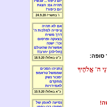
יום כיפור... עכשיו
תהיה גם: הצגת
יום כיפור!
ו' בתשרי/ 24.9.20
אם לא תהיה
ציפייה למלכות ה'
דרך משיח
בצעקה ופרסום
וכו': ישנה
אפשרות שהעולם
(חלילה) יחרב!!
 סופה:
כ"ט באלול/ 18.9.20
נֵי ה' אֱלֹהֶיךָ
נתניהו הסכים
שממשל טראמפ
ימכור נשק
מתקדם
לאמירויות
כ"א באלול/ 10.9.20
ה!
נסיעה לאומן של
חסידי רבי נחמן