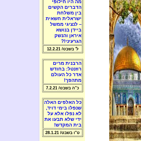
מה היו חילופי
הדברים הקשים
בין משלחת
ישראלית חשאית
– לנציגי ממשל
ביידן בנושא
איראן והנשק
הגרעיני!?
ל' בשבט/ 12.2.21
הרבנית מרים
רוזנטל: בחודש
אדר כל העולם
מתהפך!
כ"ה בשבט/ 7.2.21
כל האלפים האלה
שנפלו בימי דויד,
לא נפלו אלא על
ידי שלא תבעו את
בית המקדש!
ט"ו בשבט/ 28.1.21