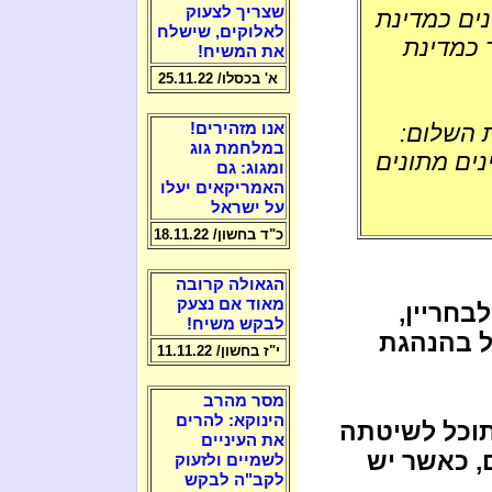
שצריך לצעוק
נים כמדינת
לאלוקים, שישלח
 כמדינת
את המשיח!
א' בכסלו/ 25.11.22
 השלום:
אנו מזהירים!
במלחמת גוג
נים מתונים
ומגוג: גם
האמריקאים יעלו
על ישראל
כ"ד בחשון/ 18.11.22
הגאולה קרובה
מאוד אם נצעק
בחריין,
לבקש משיח!
אל בהנהגת
י"ז בחשון/ 11.11.22
מסר מהרב
הינוקא: להרים
תוכל לשיטתה
את העיניים
, כאשר יש
לשמיים ולזעוק
לקב"ה לבקש