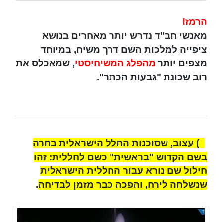
הרמז!
מאנשי חב"ד נדרש יותר מאחרים בנושא
ציפייה למלכות השם דרך משיח, במיוחד
מצפים יותר
מהפלג המשיחיסטי
, שמאכלס את
רוב שכונת "גבעות הכתר".
3) עצוב, שסוכנות החלל הישראלית בחרה
בשם הקדוש "בראשית" כשם לחללית: זהו
חילול שם נורא עבור החללית הישראלית
שנשלחה לירח, והפכה כבר מזמן לבדיחה
.