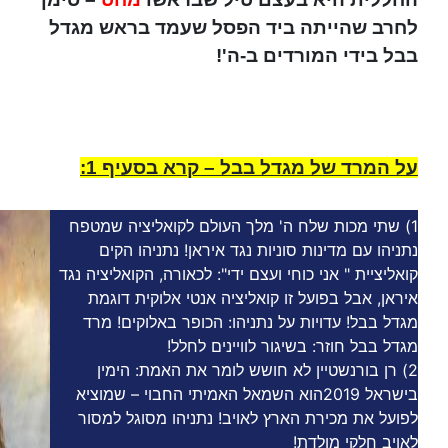
לחרב שהייתה ביד הפסל שעמד בראש מגדל
בבל בידי המורדים ב-ה'!
על המרד של מגדל בבל – קרא בסעיף 1:
1) שתי מכות שלח ה' מלך העולם לקואליציה שמטפח
נתניהו עם מדינות סוניות נגד איראן! נתניהו הקים
קואליציית " אני כוחי ועצם ידי": לכאורה, הקואליציה נגד
איראן, אבל בפועל זו קואליציה אנטי אלוקית דוגמת
מגדל בבל! עדויות על נתניהו: הכופר באלוקים! מרד
מגדל בבל חוזר: בשיגור לוויינים לחלל!
2) רן בורנשטיין לא חושש לומר את האמת: הימין
בישראל 2019הוא השמאל האמיתי החבוי – שמוציא
לפועל את מכירת הארץ לאויב! נתניהו מסוגל למסור
לאויב חלקי מולדת!