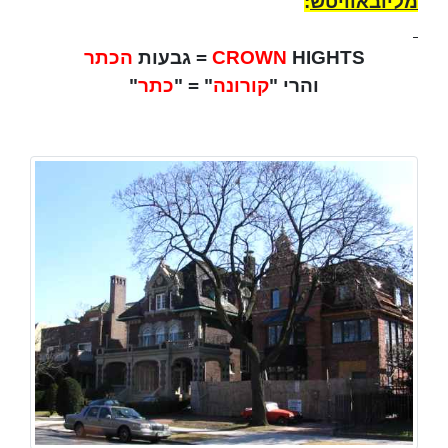
מליובאוויטש
:
HIGHTS
CROWN
= גבעות
הכתר
והרי "
קורונה
" = "
כתר
"