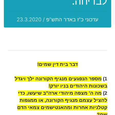
לבדיחה.
עדכוני כ"ז באדר התש"פ / 23.3.2020
דבר בית דין שמים!
1)
מספר הנפגעים מנגיף הקורונה ילך ויגדל
בשכונות היהודים בניו יורק!
2)
מה ה' מצפה מיהודי ארה"ב שיעשו, כדי
להציל עצמם מנגיף הקורונה, או ממגפות
קטלניות אחרות ומהאנטישמים צמאי הדם
שם?