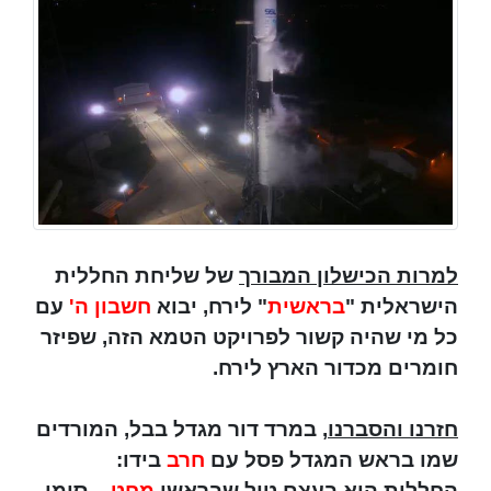
למרות הכישלון המבורך
של שליחת החללית
הישראלית "
בראשית
" לירח, יבוא
חשבון ה'
עם
כל מי שהיה קשור לפרויקט הטמא הזה, שפיזר
חומרים מכדור הארץ לירח.
חזרנו והסברנו
, במרד דור מגדל בבל, המורדים
שמו בראש המגדל פסל עם
חרב
בידו:
החללית היא בעצם טיל שבראשו
מחט
– סימן