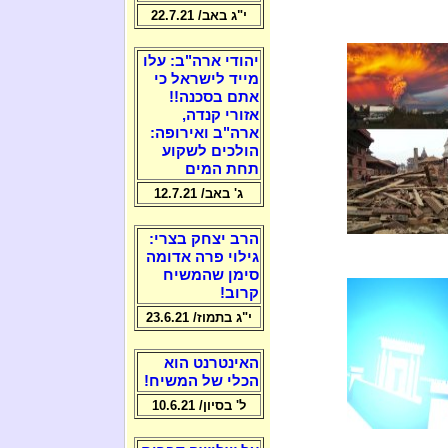
י"ג באב/ 22.7.21
יהודי ארה"ב: עלו
מייד לישראל כי
אתם בסכנה!!
אזורי קנדה,
ארה"ב ואירופה:
הולכים לשקוע
תחת המים
ג' באב/ 12.7.21
הרב יצחק בצרי:
גילוי פרה אדומה
סימן שהמשיח
קרוב!
י"ג בתמוז/ 23.6.21
האינטרנט הוא
הכלי של המשיח!
ל' בסיון/ 10.6.21