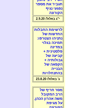
תגביר את מספר
נפגעי נגיף
הקורונה
י"ג באלול/ 2.9.20
לרשימת החבלות
החדשות של
נתניהו הצטרפו:
תמיכה בגלוי
במדינה
פלסטינית +
קביעה של
גבולותיה +
הקפאה של
הבנייה
בהתנחלויות
ג' באלול/ 23.8.20
מסר חריף של
הרב המקובל
משה אהרון הכהן,
על מגיפת
הקורונה