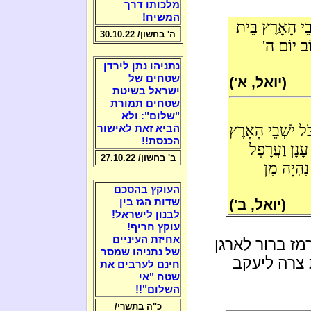
מלכותו דרך
המשיח!
בֵי הָאָרֶץ בֵּית
ה' בחשון/ 30.10.22
ֹב יוֹם ה'
נתניהו נתן לירדן
שטחים של
(יואל, א')
ישראל בשיטת
שטחים תמורת
"שלום": ולא
כֹּל יֹשְׁבֵי הָאָרֶץ
הביא זאת לאישור
הכנסת!!
ָנָן וַעֲרָפֶל
ב' בחשון/ 27.10.22
ִהְיָה מִן
העוקץ בהסכם
(יואל, ב')
שדות הגז בין
לבנון לישראל!
עוקץ חריף!
אחיזת העיניים
מז ברור לארגן
של נתניהו שמסר
 צרה ליעקב
חינם לערבים את
שטח "אי
השלום"!!
כ"ה בתשרי/