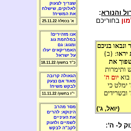
שצריך לצעוק
לאלוקים, שישלח
ול והנורא
:
את המשיח!
ון
בחוריכם
א' בכסלו/ 25.11.22
אנו מזהירים!
במלחמת גוג
ונבאו בניכם
ומגוג: גם
האמריקאים יעלו
 יראו
: {ב}
על ישראל
שפוך את
כ"ד בחשון/ 18.11.22
ש ותימרות
בוא
יום ה'
הגאולה קרובה
מאוד אם נצעק
 ימלט כי
לבקש משיח!
 ובשרידים
י"ז בחשון/ 11.11.22
מסר מהרב
(יואל, ג')
הינוקא: להרים
את העיניים
לשמיים ולזעוק
 ל- ה':
לקב"ה לבקש