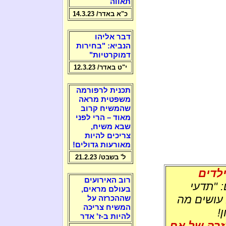
תאווה
כ"א באדר/ 14.3.23
דבר אליהו
הנביא: "בחירות
דמוקרטיות"
י"ט באדר/ 12.3.23
תכנית לרפורמה
משפטית מראה
שהמשיח קרוב
מאוד – הרי לפני
שבא משיח,
צריכים להיות
מאורעות גדולים!
ל' בשבט/ 21.2.23
לדים
רוב האירועים
: "תדעי
בעולם מראים,
 עושים מה
שההכרזה על
המשיח צריכה
!
להיות ב-ז' אדר
זרה של אף