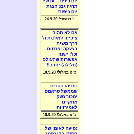
יום כיפור... עכשיו
תהיה גם: הצגת
יום כיפור!
ו' בתשרי/ 24.9.20
אם לא תהיה
ציפייה למלכות ה'
דרך משיח
בצעקה ופרסום
וכו': ישנה
אפשרות שהעולם
(חלילה) יחרב!!
כ"ט באלול/ 18.9.20
נתניהו הסכים
שממשל טראמפ
ימכור נשק
מתקדם
לאמירויות
כ"א באלול/ 10.9.20
נסיעה לאומן של
חסידי רבי נחמן