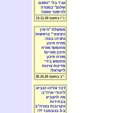
עג'ר בלי "הסכם
שלום" במטרה
להיפטר ממנו!
כ"ו בחשון/ 13.11.20
ממשלת "הימין
הקיצוני" בראשות
נתניהו בונה:
מזרח תיכון
מחומש! מזרח
תיכון מאיים!
מזרח תיכון
מחומש בידי
מדינות עוינות
לישראל!
י"ב בחשון/ 30.10.20
דבר אליהו הנביא
ליהודי ארה"ב:
מה להצביע
בבחירות
הקרובות בארה"ב
ב-3 בנובמבר !?!