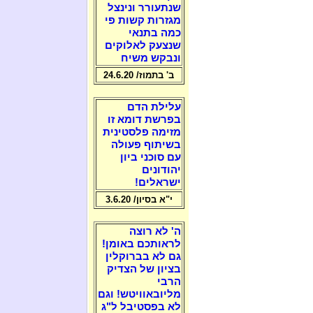
שנתעורר ונינצל
מגזרות קשות פי
כמה בתנאי
שנצעק לאלוקים
ונבקש משיח
ב' בתמוז/ 24.6.20
עלילת הדם
בפרשת דומא זו
מזימה פלסטינית
בשיתוף פעולה
עם סוכני ביון
יהודונים
ישראלים!
י"א בסיון/ 3.6.20
ה' לא רוצה
לראותכם באומן!
גם לא בברוקלין
בציון של הצדיק
הרבי
מליובאוויטש! וגם
לא בפסטיבל ל"ג