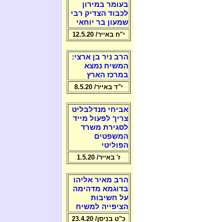
בעומר במירון
לכבוד הצדיק רבי
שמעון בר יוחאי
י"ח באייר/ 12.5.20
הרב ניר בן ארצי:
המשיח נמצא
במרכז הארץ
י"ד באייר/ 8.5.20
אביחי מנדלבליט
צריך לפעול מייד
לסגירת משרד
המשפטים
הפוליטי
ז' באייר/ 1.5.20
הרב מאיר אליהו
בדוגמא מדהימה
על חשיבות
הציפייה למשיח
כ"ט בניסן/ 23.4.20