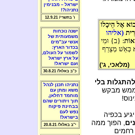
ישראל – מבנימין
נתניהו?!
ו' בתשרי/ 12.9.21
וֹא אֶל הֵיכָלוֹ
ּרִית
(אליהו
ישנה נוכחות
משמעותית של
אוֹת
: {ב} וּמִי
אנשי עב"מים
א כְּאֵשׁ מְצָרֵף
בכדור הארץ:
לשמור על העולם,
על ארץ ישראל
(מלאכי, ג')
ועם ישראל!
כ"ב באלול/ 30.8.21
התגלות בלי
נתניהו תכנן לנהל
ממש מבקש
משא ומתן עם
מוחמד דחלאן,
נוס!
תוך ויתורים שהם
בבחינת פיקוח
נפש לעם
גיע בכפיה
בישראל!
נים
, הפוך ממה
י"ב באלול/ 20.8.21
 רחמים