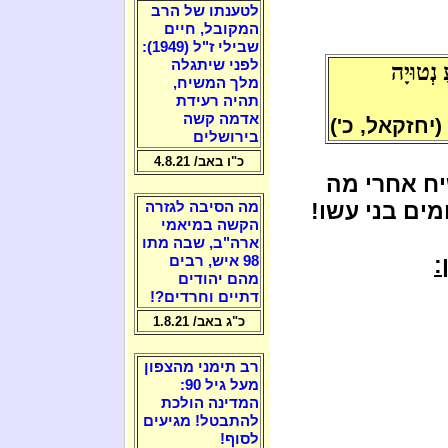
לטענתו של הרב
המקובל, חיים
שבילי ז"ל (1949):
לפני שיתגלה
 נְטוּיָה
מלך המשיח,
תהיה רעידת
אדמה קשה
(יחזקאל, כ')
בירושלים
כ"ו באב/ 4.8.21
שיח אחרי מה
ים בני עשו!
מה הסיבה לגזרה
הקשה במיאמי
ארה"ב, שבה מתו
:
98 איש, רבים
מהם יהודים
דתיים וחרדים?!
כ"ג באב/ 1.8.21
רב תימני מהצפון
מעל גיל 90:
המדינה הולכת
להתבטל! מגיעים
לסוף!