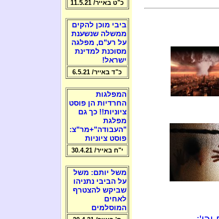
כ"ט באייר/ 11.5.21
ביבי מוכן להקים
ממשלה שנשענת
על רע"ם, מפלגה
מסוכנת למדינת
ישראל!
כ"ד באייר/ 6.5.21
המפלגות
החרדיות הן פוסט
ציוניות!! כך גם
מפלגת
"העבודה"+מר"צ:
פוסט ציוניות
י"ח באייר/ 30.4.21
משל יותם: משל
על הביבי נתניהו
שביקש להצטרף
לאחים
המוסלמים