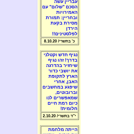
עבריין עשה
הסכם "שלום" עם
האמירויות
ובחריין: תמורת
מסירת בקעת
הירדן
לפלסטינים!!
כ' בתשרי/ 8.10.20
נגיף חדש וקטלני
בדרך! זהו נגיף
שיחזיר בהדרגה
את יושבי כדור
הארץ לתקופת
האבן, אחרי
שיפגע במחשבים
וברובוטים,
שמאפשרים לנו
כיום רמת חיים
חלומית!
י"ד בתשרי/ 2.10.20
הייתה מלחמת