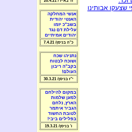
כו':
ח' באייר/ 20.4.21
 שצעקו אבותינו
אנשי המחלקה
האנטי יהודית
בשב"כ יזמו
עלילת דם נגד
יהודים אמיתיים
כ"ה בניסן/ 7.4.21
נתניהו שכח
ושוכח לבטוח
בקב"ה ריבון
העולם!
י"ז בניסן/ 30.3.21
במקום להילחם
למען שלמות
הארץ, נלחם
הגביר איתמר
לטובת החשוד
בפלילים ביבי!
ו' בניסן/ 19.3.21