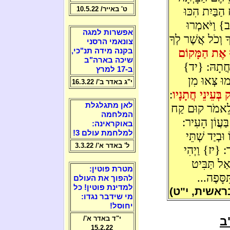
ַבַּיִת הִכּוּ
ט' באייר/ 10.5.22
ב} וַיֹּאמְרוּ
אפשרות למגה
ָ וְכֹל אֲשֶׁר לְךָ
צונאמי הרסני
ּ אֶת הַמָּקוֹם
בקנה מידה תנ"כי,
שיכה בארה"ב
שַׁחֲתָהּ: {יד}
ב-17 למרץ
מוּ צְּאוּ מִן
י"ג באדר ב'/ 16.3.22
 בְּעֵינֵי חֲתָנָיו
:
לאן מתגלגלת
ט לֵאמֹר קוּם קַח
המלחמה
ַּעֲוֹן הָעִיר:
באוקראינה:
למלחמת עולם 3!
וּבְיַד שְׁתֵּי
ל' באדר א'/ 3.3.22
ר: {יז} וַיְהִי
ַל תַּבִּיט
מטרת פוטין:
ּסָּפֶה...
להפוך את העולם
למדינת פוטין! כל
ראשית, י"ט)
מי שידבר נגדו:
יחוסל!
ב
י"ד באדר א'/
15.2.22