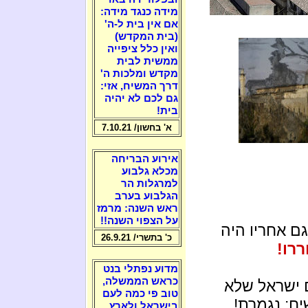
מידה כנגד מידה:
אם אין בית ל-ה'
(בית המקדש)
ואין כלל ציפייה
ממשית לבית
מקדש ומלכות ה'
דרך המשיח, אזי:
גם לכם לא יהיה
בית!
א' בחשון/ 7.10.21
אירוע הבריחה
מכלא גלבוע
למרגלות הר
הגלבוע בערב
ראש השנה: מרמז
על הצפוי השנה!!
ם אחריו היה
כ' בתשרי/ 26.9.21
רו!
מדוע נפתלי בנט
כראש הממשלה,
 ישראל שלא
טוב פי כמה לעם
יח: נגמרת!
בישראל ולארץ