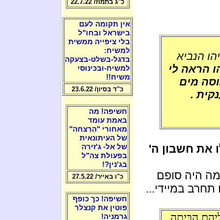
כ"ג בתמוז/ 22.7.22
אין תקומה לעם
בישראל ובחו"ל
בלי ציפייה ממשית
למשיח:
הו הנביא
בדגל-בשלט-בצעקה
ו הראה לי
למשיח-ובכינוסי
משיח!!
וסה מים
כ"ד בסיון/ 23.6.22
קית .
חשיפה! מה
באמת עומד
מאחורי "הֵרַצחה"
של העיתונאית
 את חשבון ה'
של אל- ג'זירה
בפעולת צה"ל
בג'נין?!
 מה היה סופם
כ"ו באייר/ 27.5.22
תחרב במיידי...
חשיפה! כך כופף
פוטין את קנצלר
ֵיהֶם הַבָּיְתָה
גרמניה!