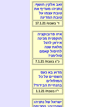
זאב אלקין חושף:
נתניהו מעדיף את
טובת עצמו על
טובת המדינה
ד' בשבט/ 17.1.21
איזו פרובוקציה
תוקפנית מכינה
איראן לרגל
מלאת שנה
לחיסול קאסם
סולימני!
כ"ג בטבת/ 7.1.21
מדוע בא כעס
השמיים על כל
המזלזלים
בהנחיית הבידוד?
י"ז בטבת/ 1.1.21
ישראל של נתניהו
שקרניהו: הסכימה