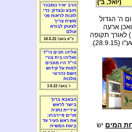
(יואל, ב')
הרב יאיר נוסבכר
תובע ובצדק: כדי
לזכות לראות פני
ם ה' הגדול
משיח צריך
ואכן ארעה
לצעוק לבורא
עולם
) לאורך תקופה
כ"א באב/ 18.8.22
28.).
אליהו חכים הי"ד
ואליהו בית צורי
הי"ד היו מוכנים
למות על קידוש
השם כהרוגי
מלכות
ו' באב/ 3.8.22
הבאבא ברוך
בישר לראש
עיריית נתניה
מרים פיירברג:
את ראש העיר עד
חת המים
יש
ביאת המשיח