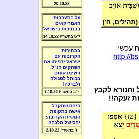
ַשְׁבִּית אוֹיֵב
20.10.22
על התערבות
(תהילים, ח')
האמריקאים
בבחירות בישראל
י"ט בתשרי/ 14.10.22
ח עכשיו
בבחירות
http://
הקרובות עם
ישראל ידפיסו את
הפתקים הנ"ל,
וישימו אותם
בכותל לסגולה
ולברכה!
 והנורא לקבץ
י"ב בתשרי/ 7.10.22
ת זעקה!!
היחס שתקבל
אישה בתקופת
 {טז}
אִסְפוּ
המשיח הקרובה:
יחס של מלכה!!
ָׁדָיִם
יֵצֵא
ז' בתשרי/ 2.10.22