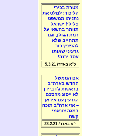
מטרת בכירי
הליכוד: למלט את
נתניהו ממשפט
פלילי! ישראל
תוותר בחשאי על
רמת הגולן, וגם
תתחייב שלא
להפציץ כור
גרעיני שאותו
אסד יבנה!
כ"א באדר/ 5.3.21
אם הממשל
החדש בארה"ב
בראשות ג'ו ביידן
לא ייסוג מהסכם
הגרעין עם איראן
– אזי ארה"ב תוכה
במגה צונאמי
קשה
י"א באדר/ 23.2.21