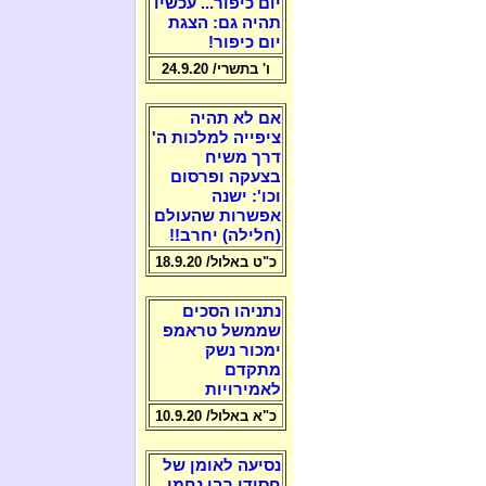
יום כיפור... עכשיו
תהיה גם: הצגת
יום כיפור!
ו' בתשרי/ 24.9.20
אם לא תהיה
ציפייה למלכות ה'
דרך משיח
בצעקה ופרסום
וכו': ישנה
אפשרות שהעולם
(חלילה) יחרב!!
כ"ט באלול/ 18.9.20
נתניהו הסכים
שממשל טראמפ
ימכור נשק
מתקדם
לאמירויות
כ"א באלול/ 10.9.20
נסיעה לאומן של
חסידי רבי נחמן