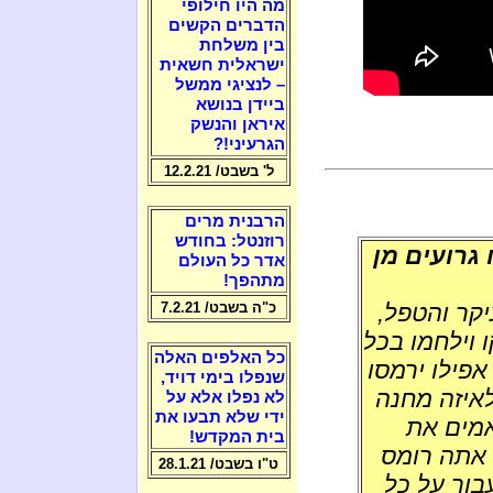
מה היו חילופי
הדברים הקשים
בין משלחת
ישראלית חשאית
– לנציגי ממשל
ביידן בנושא
איראן והנשק
הגרעיני!?
ל' בשבט/ 12.2.21
הרבנית מרים
רוזנטל: בחודש
 גרועים מן
אדר כל העולם
מתהפך!
יקר והטפל,
כ"ה בשבט/ 7.2.21
 וילחמו בכל
כל האלפים האלה
אפילו ירמסו
שנפלו בימי דויד,
לאיזה מחנה
לא נפלו אלא על
ידי שלא תבעו את
אמים את
בית המקדש!
 אתה רומס
ט"ו בשבט/ 28.1.21
בור על כל