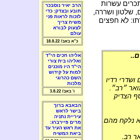
תכרים עשרות
הרב יאיר נוסבכר
, שלטון ושררה,
תובע ובצדק: כדי
לזכות לראות פני
תו: לא חפצים
משיח צריך
לצעוק לבורא
עולם
כ"א באב/ 18.8.22
..
אליהו חכים הי"ד
ואליהו בית צורי
הי"ד היו מוכנים
למות על קידוש
השם כהרוגי
ושדרי רדיו
מלכות
ואר ״רב״.
ו' באב/ 3.8.22
סף הצדיק
הבאבא ברוך
בישר לראש
עיריית נתניה
א נלקח מהם
מרים פיירברג:
את ראש העיר עד
ביאת המשיח
ר רב.