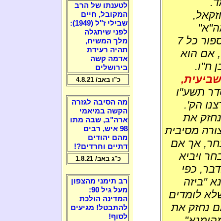
ד.
לטענתו של הרב
זקאל,
המקובל, חיים
שבילי ז"ל (1949):
ה"א"
לפני שיתגלה
שבהמילה "נשיא" עד ה"ה" שבשם "הוי-ה" נספור כל 7
מלך המשיח,
תהיה רעידת
, אם הוא
אדמה קשה
 ח"ו.
בירושלים
ביעית,
כ"ו באב/ 4.8.21
דר תשע"ו
מה הסיבה לגזרה
נו הק'.
הקשה במיאמי
נחזק את
ארה"ב, שבה מתו
צורה מסיבית
98 איש, רבים
מהם יהודים
חר, אך אם
דתיים וחרדים?!
חר ויביא
כ"ג באב/ 1.8.21
דבר, כפי
א "ביזה
רב תימני מהצפון
מעל גיל 90:
שלא לומדים
המדינה הולכת
ם נחזק את
להתבטל! מגיעים
לסוף!
הימנא"