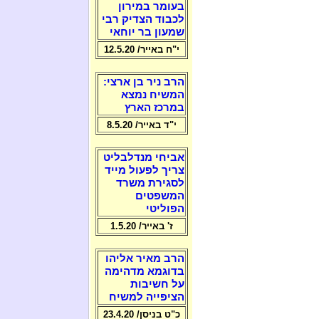
בעומר במירון
לכבוד הצדיק רבי
שמעון בר יוחאי
י"ח באייר/ 12.5.20
הרב ניר בן ארצי:
המשיח נמצא
במרכז הארץ
י"ד באייר/ 8.5.20
אביחי מנדלבליט
צריך לפעול מייד
לסגירת משרד
המשפטים
הפוליטי
ז' באייר/ 1.5.20
הרב מאיר אליהו
בדוגמא מדהימה
על חשיבות
הציפייה למשיח
כ"ט בניסן/ 23.4.20