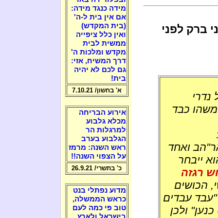
מידה כנגד מידה:
אם אין בית ל-ה'
(בית המקדש)
 ברק לפני
ואין כלל ציפייה
ממשית לבית
מקדש ומלכות ה'
דרך המשיח, אזי:
גם לכם לא יהיה
בית!
א' בחשון/ 7.10.21
 נדרי
משהו כבד
אירוע הבריחה
מכלא גלבוע
למרגלות הר
הגלבוע בערב
ר"הב ואחד
ראש השנה: מרמז
על הצפוי השנה!!
א ייבחר
כ' בתשרי/ 26.9.21
ש רגזה
י, הכושים
מדוע נפתלי בנט
"עבד עבדים
כראש הממשלה,
טוב פי כמה לעם
כנען" ולכן
בישראל ולארץ