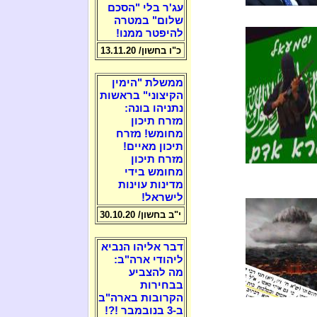
עג'ר בלי "הסכם
שלום" במטרה
להיפטר ממנו!
כ"ו בחשון/ 13.11.20
ממשלת "הימין
הקיצוני" בראשות
נתניהו בונה:
מזרח תיכון
מחומש! מזרח
תיכון מאיים!
מזרח תיכון
מחומש בידי
מדינות עוינות
לישראל!
י"ב בחשון/ 30.10.20
דבר אליהו הנביא
ליהודי ארה"ב:
מה להצביע
בבחירות
הקרובות בארה"ב
ב-3 בנובמבר !?!