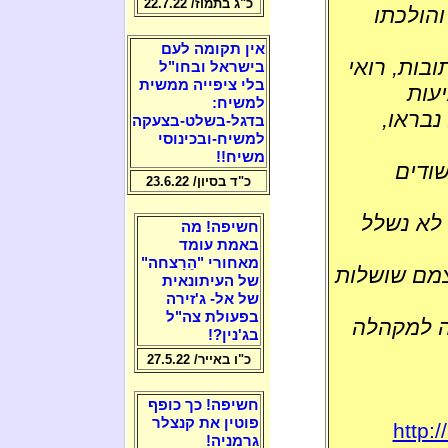
כ"ג בתמוז/ 22.7.22
הולכתו
אין תקומה לעם
ובות, רואי
בישראל ובחו"ל
בלי ציפייה ממשית
יעות
למשיח:
נבראו,
בדגל-בשלט-בצעקה
למשיח-ובכינוסי
משיח!!
שודים
כ"ד בסיון/ 23.6.22
 לא נשלל
חשיפה! מה
באמת עומד
מאחורי "הֵרַצחה"
צמם שושלות
של העיתונאית
של אל- ג'זירה
בפעולת צה"ל
ה למקהלה
בג'נין?!
כ"ו באייר/ 27.5.22
חשיפה! כך כופף
פוטין את קנצלר
http:
גרמניה!