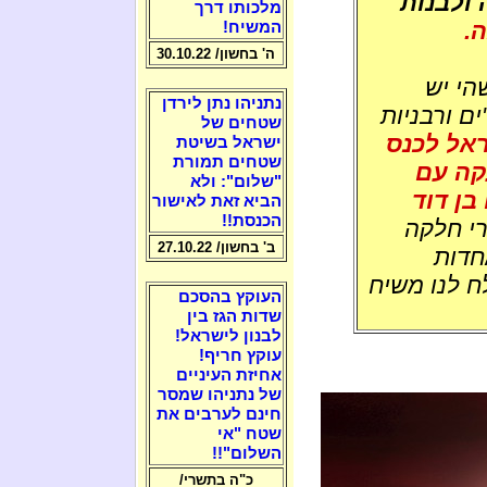
ולבנות
מלכותו דרך
.
המשיח!
ה' בחשון/ 30.10.22
הי יש
נתניהו נתן לירדן
ם ורבניות
שטחים של
ראל לכנס
ישראל בשיטת
שטחים תמורת
קה עם
"שלום": ולא
בן דוד
הביא זאת לאישור
הכנסת!!
רי חלקה
ב' בחשון/ 27.10.22
חדות
ח לנו משיח
העוקץ בהסכם
שדות הגז בין
לבנון לישראל!
עוקץ חריף!
אחיזת העיניים
של נתניהו שמסר
חינם לערבים את
שטח "אי
השלום"!!
כ"ה בתשרי/