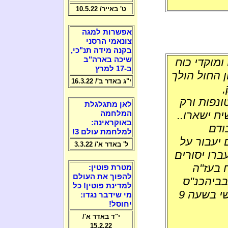
ט' באייר/ 10.5.22
אפשרות למגה
צונאמי הרסני
בקנה מידה תנ"כי,
שיכה בארה"ב
מוקדי כוח
ב-17 למרץ
 החול הולך
י"ג באדר ב'/ 16.3.22
,
נפות ורק
לאן מתגלגלת
ח ישארו..
המלחמה
באוקראינה:
ודם
למלחמת עולם 3!
 יעבור על
ל' באדר א'/ 3.3.22
ברו יסורים
 בעז"ה
מטרת פוטין:
להפוך את העולם
בביהכנ"ס
למדינת פוטין! כל
צאנז בבני ברק, לבוא לתפילה מידי יום חמישי בשעה 9
מי שידבר נגדו:
יחוסל!
י"ד באדר א'/
15.2.22