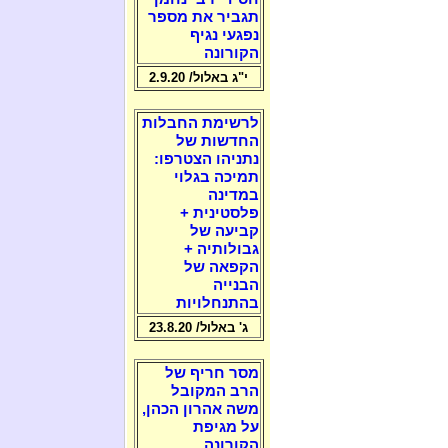
תגביר את מספר
נפגעי נגיף
הקורונה
י"ג באלול/ 2.9.20
לרשימת החבלות
החדשות של
נתניהו הצטרפו:
תמיכה בגלוי
במדינה
פלסטינית +
קביעה של
גבולותיה +
הקפאה של
הבנייה
בהתנחלויות
ג' באלול/ 23.8.20
מסר חריף של
הרב המקובל
משה אהרון הכהן,
על מגיפת
הקורונה