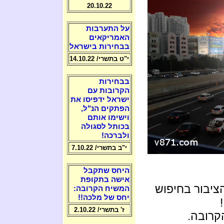
20.10.22
על התערבות
האמריקאים
בבחירות בישראל
י"ט בתשרי/ 14.10.22
בבחירות
הקרובות עם
ישראל ידפיסו את
הפתקים הנ"ל,
וישימו אותם
בכותל לסגולה
ולברכה!
י"ב בתשרי/ 7.10.22
היחס שתקבל
אישה בתקופת
יבור בחיפוש
המשיח הקרובה:
יחס של מלכה!!
ז' בתשרי/ 2.10.22
קרובה.