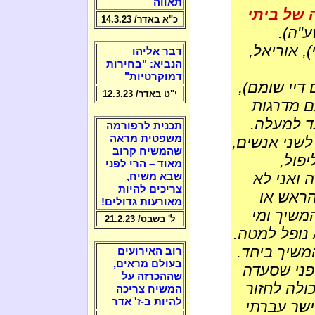
תאווה
של ביתי
כ"א באדר/ 14.3.23
ע"ה).
, אוריאל,
דבר אליהו
הנביא: "בחירות
דמוקרטיות"
 דיי שומם),
י"ט באדר/ 12.3.23
עם מדרגות
ד למעלה.
תכנית לרפורמה
משפטית מראה
לשני אנשים,
שהמשיח קרוב
יפול,
מאוד – הרי לפני
 ואני לא
שבא משיח,
צריכים להיות
הראש או
מאורעות גדולים!
המשיך ומי
ל' בשבט/ 21.2.23
 נופל למטה.
משיך ביחד.
רוב האירועים
בעולם מראים,
פני שסעדה
שההכרזה על
ולה לחזור
המשיח צריכה
להיות ב-ז' אדר
ישר עברתי