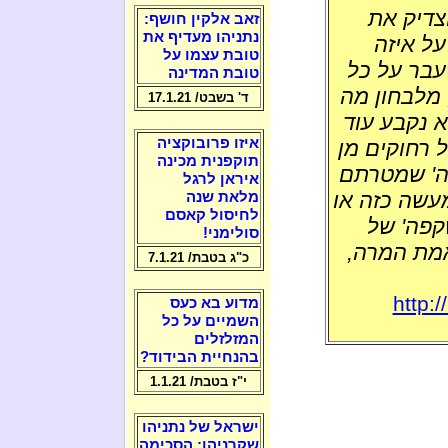
הצדיק את
זאב אלקין חושף:
נתניהו מעדיף את
על איזה
טובת עצמו על
עבר על כל
טובת המדינה
 מלבחון מה
ד' בשבט/ 17.1.21
א נקבע עוד
איזו פרובוקציה
 רחוקים מן
תוקפנית מכינה
פה' שמטרתם
איראן לרגל
עשה כזה או
מלאת שנה
לחיסול קאסם
קפה' של
סולימני!
אמת המרה,
כ"ג בטבת/ 7.1.21
http:
מדוע בא כעס
השמיים על כל
המזלזלים
בהנחיית הבידוד?
י"ז בטבת/ 1.1.21
ישראל של נתניהו
שקרניהו: הסכימה