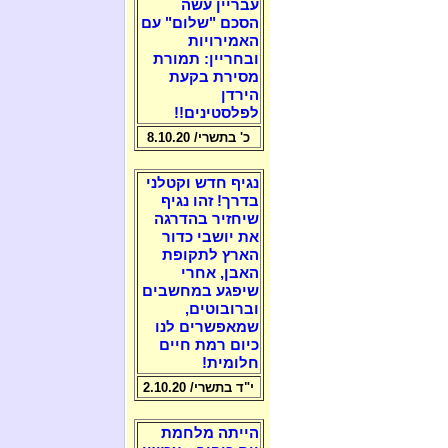
עבריין עשה
הסכם "שלום" עם
האמירויות
ובחריין: תמורת
מסירת בקעת
הירדן
לפלסטינים!!
כ' בתשרי/ 8.10.20
נגיף חדש וקטלני
בדרך! זהו נגיף
שיחזיר בהדרגה
את יושבי כדור
הארץ לתקופת
האבן, אחרי
שיפגע במחשבים
וברובוטים,
שמאפשרים לנו
כיום רמת חיים
חלומית!
י"ד בתשרי/ 2.10.20
הייתה מלחמת