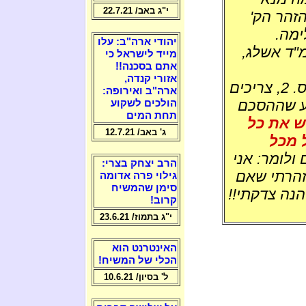
י"ג באב/ 22.7.21
הזהר הק'
ימה.
יהודי ארה"ב: עלו
"ד אשלג,
מייד לישראל כי
אתם בסכנה!!
אזורי קנדה,
כולי תפילה שלא נחווה מלחמת יום כיפור מס. 2, צריכים
ארה"ב ואירופה:
גע שההסכם
הולכים לשקוע
תחת המים
ש את כל
ג' באב/ 12.7.21
 מכל
 ולומר: אני
הרב יצחק בצרי:
זהרתי שאם
גילוי פרה אדומה
סימן שהמשיח
הנה צדקתי!!
קרוב!
י"ג בתמוז/ 23.6.21
האינטרנט הוא
הכלי של המשיח!
ל' בסיון/ 10.6.21