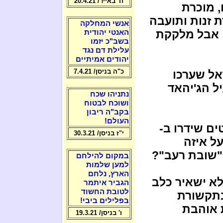
ח' באייר/ 20.4.21
, מוכרת
זנות ותועבה
אנשי המחלקה
ם אבל מלקקת
האנטי יהודית
בשב"כ יזמו
עלילת דם נגד
יהודים אמיתיים
כ"ה בניסן/ 7.4.21
אל שערכו
 הג'יהאד
נתניהו שכח
ושוכח לבטוח
בקב"ה ריבון
העולם!
ם שידרו ב-
י"ז בניסן/ 30.3.21
ל איזה
"שובת רעב"?
במקום להילחם
למען שלמות
הארץ, נלחם
לא ישאיר כלב
הגביר איתמר
לטובת החשוד
בתקשורת
בפלילים ביבי!
 אוהבת
ו' בניסן/ 19.3.21