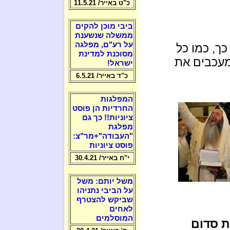
כ"ט באייר/ 11.5.21
ביבי מוכן להקים
ממשלה שנשענת
על רע"ם, מפלגה
ך, כמו כל
מסוכנת למדינת
מעכבים את
ישראל!
כ"ד באייר/ 6.5.21
המפלגות
החרדיות הן פוסט
ציוניות!! כך גם
מפלגת
"העבודה"+מר"צ:
פוסט ציוניות
י"ח באייר/ 30.4.21
משל יותם: משל
על הביבי נתניהו
שביקש להצטרף
לאחים
המוסלמים
 סדום