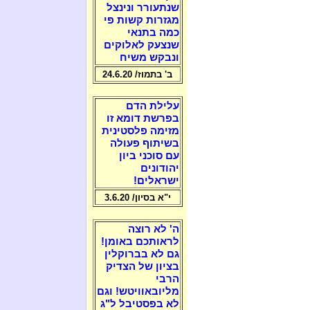
שנתעורר ונינצל
מגזרות קשות פי
כמה בתנאי
שנצעק לאלוקים
ונבקש משיח
ב' בתמוז/ 24.6.20
עלילת הדם
בפרשת דומא זו
מזימה פלסטינית
בשיתוף פעולה
עם סוכני ביון
יהודונים
ישראלים!
י"א בסיון/ 3.6.20
ה' לא רוצה
לראותכם באומן!
גם לא בברוקלין
בציון של הצדיק
הרבי
מליובאוויטש! וגם
לא בפסטיבל ל"ג