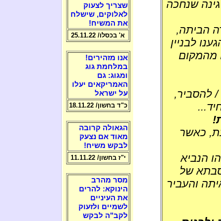
גינה שנחכה
שצריך לצעוק
לאלוקים, שישלח
את המשיח!
ה הביתה,
א' בכסלו/ 25.11.22
ענו לבניין
 מהמקום
אנו מזהירים!
במלחמת גוג
ומגוג: גם
האמריקאים יעלו
/ להסביר,
על ישראל
ד...
כ"ד בחשון/ 18.11.22
!
הגאולה קרובה
ת, כאשר
מאוד אם נצעק
לבקש משיח!
ו הנביא
י"ז בחשון/ 11.11.22
סבתא של
מסר מהרב
יתה והעביר
הינוקא: להרים
את העיניים
לשמיים ולזעוק
לקב"ה לבקש