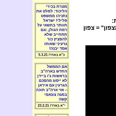
מטרת בכירי
הליכוד: למלט את
נתניהו ממשפט
:
פלילי! ישראל
תוותר בחשאי על
ון" = צפון
רמת הגולן, וגם
תתחייב שלא
להפציץ כור
גרעיני שאותו
אסד יבנה!
כ"א באדר/ 5.3.21
אם הממשל
החדש בארה"ב
בראשות ג'ו ביידן
לא ייסוג מהסכם
הגרעין עם איראן
– אזי ארה"ב תוכה
במגה צונאמי
קשה
י"א באדר/ 23.2.21