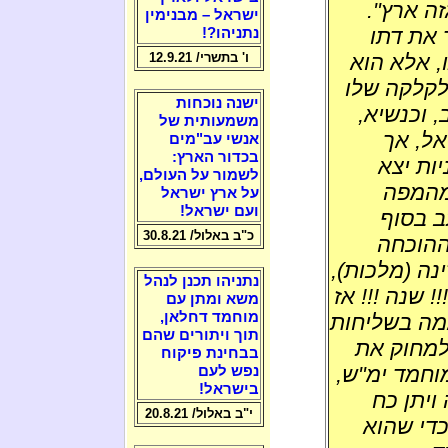
זה ארץ".
ישראל – מבנימין
 את דתו
נתניהו?!
ו, אלא הוא
ו' בתשרי/ 12.9.21
לקלקה שלו
ישנה נוכחות
 וכנשיא,
משמעותית של
ראל, אך
אנשי עב"מים
בכדור הארץ:
 השנים השניות יצא
לשמור על העולם,
 מהמפה
על ארץ ישראל
ועם ישראל!
ב בסוף
כ"ב באלול/ 30.8.21
ההוכחה
נה (מלכות),
נתניהו תכנן לנהל
 היהודים יקימו מדינה ותחזיק מעמד 70 !!! שנה !!! אז
משא ומתן עם
מוחמד דחלאן,
אמה בשליחות
תוך ויתורים שהם
למחוק את
בבחינת פיקוח
וחמד ימ"ש,
נפש לעם
בישראל!
עלה ויתן כח
י"ב באלול/ 20.8.21
כדי שהוא