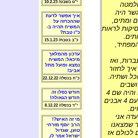
י"ט בשבט/ 10.2.23
ולמטה
שר היה
איך אפשר לדעת
ם ומתים,
שההכרזה על
המשיח תהיה ב-
יקות לראות
כ"ו טבת?
תים.
כ"ב בטבת/ 15.1.23
המפחיד,
עדכון מהמלאך
רות, ואז
מיכאל: המשיח
נמצא ופועל מתל
איך לחזור
אביב!
כל ושתיה.
כ"ח בכסלו/ 22.12.22
טנות שיושבים
עליהם, ועוד אבן אחת גדולה שאוכלים עליה והיה שם 4
חודש כסלו זה
חודש הגאולה!
תפוחים, והיו עוד כמה מקומות כאלה בדיוק עם 4 אבנים
י"ד בכסלו/ 8.12.22
דה אני
מי זה האיש?!
ד שמצאנו
הרב יוסף מזרחי
טוען, שגדול
 לכולם אז
ישראל אמר לו,