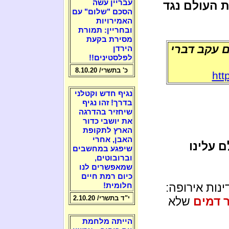
עבריין עשה
 העולם נגד
הסכם "שלום" עם
האמירויות
ובחריין: תמורת
מסירת בקעת
ם עקב דברי
הירדן
לפלסטינים!!
כ' בתשרי/ 8.10.20
htt
נגיף חדש וקטלני
בדרך! זהו נגיף
שיחזיר בהדרגה
את יושבי כדור
הארץ לתקופת
האבן, אחרי
 עלינו
שיפגע במחשבים
וברובוטים,
שמאפשרים לנו
כיום רמת חיים
נות אירופה:
חלומית!
י"ד בתשרי/ 2.10.20
 דמים
שלא
הייתה מלחמת