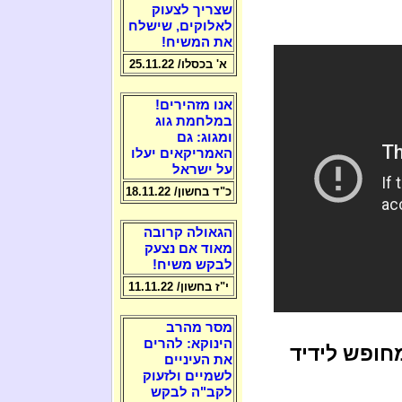
שצריך לצעוק
לאלוקים, שישלח
את המשיח!
א' בכסלו/ 25.11.22
אנו מזהירים!
במלחמת גוג
ומגוג: גם
האמריקאים יעלו
על ישראל
כ"ד בחשון/ 18.11.22
הגאולה קרובה
מאוד אם נצעק
לבקש משיח!
י"ז בחשון/ 11.11.22
מסר מהרב
הינוקא: להרים
 כיום פרעה דגם 2015 מחופש לידיד
את העיניים
לשמיים ולזעוק
לקב"ה לבקש