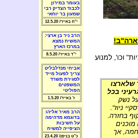
בעומר במירון
לכבוד הצדיק רבי
שמעון בר יוחאי
י"ח באייר/ 12.5.20
הרב ניר בן ארצי:
ארה"ב!
המשיח נמצא
במרכז הארץ
י"ד באייר/ 8.5.20
ת" וכו', למנוע
אביחי מנדלבליט
צריך לפעול מייד
לסגירת משרד
 שלארצו
המשפטים
עיני בכל
הפוליטי
ז' באייר/ 1.5.20
על נשק
יי ניוז".
הרב מאיר אליהו
וף בחזרה.
בדוגמא מדהימה
 מוכנים
על חשיבות
הציפייה למשיח
חמה, אך
כ"ט בניסן/ 23.4.20