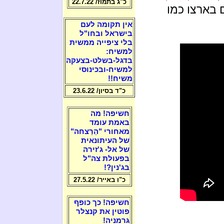
כ"ג בתמוז/ 22.7.22
 בארצו כמו
אין תקומה לעם
בישראל ובחו"ל
בלי ציפייה ממשית
למשיח:
בדגל-בשלט-בצעקה
למשיח-ובכינוסי
משיח!!
כ"ד בסיון/ 23.6.22
חשיפה! מה
באמת עומד
מאחורי "הֵרַצחה"
של העיתונאית
של אל- ג'זירה
בפעולת צה"ל
בג'נין?!
כ"ו באייר/ 27.5.22
חשיפה! כך כופף
פוטין את קנצלר
גרמניה!