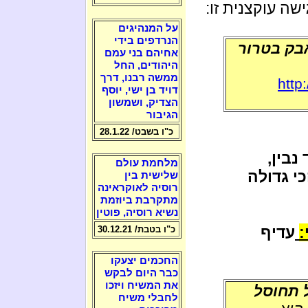
ה עוקצנית זו:
על המנהיגים
הנרדפים בידי
בק בטרור
אחיהם בני עמם
היהודים, החל
ממשה רבנו, דרך
http
דויד בן ישי, יוסף
הצדיק, ושמשון
הגיבור
כ"ו בשבט/ 28.1.22
נבין,
מלחמת עולם
י גדולה
שלישית בין
רוסיה לאוקראינה
מתקרבת ביוזמת
נשיא רוסיה, פוטין
:
עדיף
כ"ו בטבת/ 30.12.21
החכמים יצעקו
כבר היום לבקש
את המשיח ויזכו
ל תחוסל
לחבלי משיח