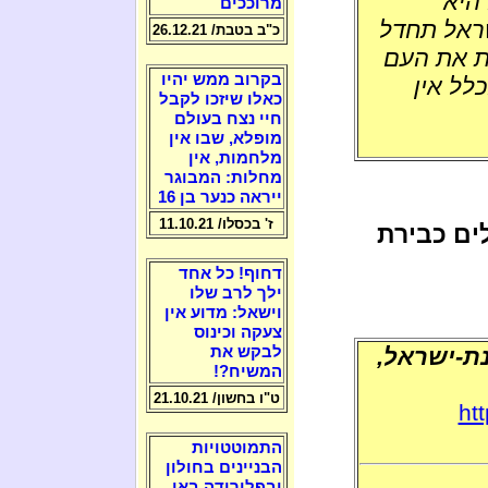
 היא
מרוככים
ראל תחדל
כ"ב בטבת/ 26.12.21
גת את העם
בקרוב ממש יהיו
לל אין
כאלו שיזכו לקבל
חיי נצח בעולם
מופלא, שבו אין
מלחמות, אין
מחלות: המבוגר
ייראה כנער בן 16
ז' בכסלו/ 11.10.21
ים כבירת
דחוף! כל אחד
ילך לרב שלו
וישאל: מדוע אין
צעקה וכינוס
נת-ישראל,
לבקש את
המשיח?!
ט"ו בחשון/ 21.10.21
ht
התמוטטויות
הבניינים בחולון
ובפלורידה באו