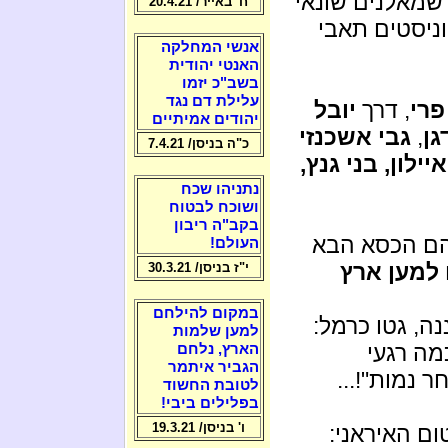
 שמאלנים שונאי
ח' באייר/ 20.4.21
וניסטים תאבי
אנשי המחלקה
האנטי יהודית
בשב"כ יזמו
עלילת דם נגד
פרי
, דרך
יובל
יהודים אמיתיים
גן
,
גבי אשכנזי
כ"ה בניסן/ 7.4.21
יילון, בני גנץ,
נתניהו שכח
ושוכח לבטוח
בקב"ה ריבון
הם הכסא הבא
העולם!
 למען ארץ
י"ז בניסן/ 30.3.21
במקום להילחם
ה, גטו כרמל:
למען שלמות
מה רגעי
הארץ, נלחם
הגביר איתמר
ר נמות"!...
לטובת החשוד
בפלילים ביבי!
ו' בניסן/ 19.3.21
ם האיראני: