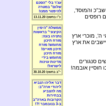
עג'ר בלי "הסכם
שלום" במטרה
שב"כ והמוסד,
להיפטר ממנו!
 רופסים
כ"ו בחשון/ 13.11.20
ממשלת "הימין
הקיצוני" בראשות
י ה', מוכרי ארץ
נתניהו בונה:
מזרח תיכון
יישבים את ארץ
מחומש! מזרח
תיכון מאיים!
מזרח תיכון
מחומש בידי
ם סנגורים
מדינות עוינות
לישראל!
 חוסיין אובמה!
י"ב בחשון/ 30.10.20
דבר אליהו הנביא
ליהודי ארה"ב:
מה להצביע
בבחירות
הקרובות בארה"ב
ב-3 בנובמבר !?!