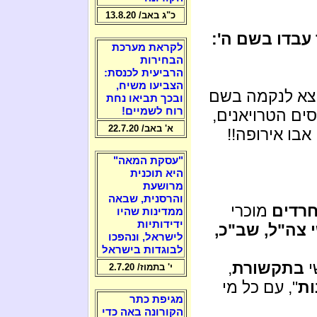
כ"ג באב/ 13.8.20
 עבדו בשם ה':
לקראת מערכת
הבחירות
הרביעית לכנסת:
הצביעו משיח,
יצא לנקמה בשם
ובכך תביאו נחת
רוח לשמיים!
סים הטרויאנים,
א' באב/ 22.7.20
בו אירופה!!
"עסקת המאה"
היא תוכנית
מרושעת
והרסנית, שבאה
רדים
מוכרי
ממדינות שהיו
ידידותיות
 צה"ל, שב"כ,
לישראל, ונהפכו
לבוגדות בישראל
י
בתקשורת
,
י' בתמוז/ 2.7.20
ות
", עם כל מי
מגיפת כתר
הקורונה באה כדי