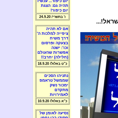
יום כיפור... עכשיו
תהיה גם: הצגת
יום כיפור!
ו' בתשרי/ 24.9.20
ראל!...
אם לא תהיה
ציפייה למלכות ה'
דרך משיח
בצעקה ופרסום
וכו': ישנה
אפשרות שהעולם
(חלילה) יחרב!!
כ"ט באלול/ 18.9.20
נתניהו הסכים
שממשל טראמפ
ימכור נשק
מתקדם
לאמירויות
כ"א באלול/ 10.9.20
נסיעה לאומן של
חסידי רבי נחמן