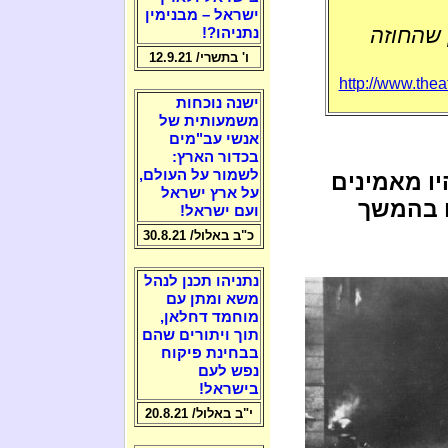
ישראל – מבנימין
 שהחוזה
נתניהו?!
ו' בתשרי/ 12.9.21
http://www.thea
ישנה נוכחות
משמעותית של
אנשי עב"מים
בכדור הארץ:
לשמור על העולם,
ו מאמינים
על ארץ ישראל
ו בהמשך
ועם ישראל!
כ"ב באלול/ 30.8.21
נתניהו תכנן לנהל
משא ומתן עם
מוחמד דחלאן,
תוך ויתורים שהם
בבחינת פיקוח
נפש לעם
בישראל!
י"ב באלול/ 20.8.21