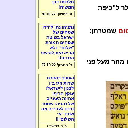
מלכותו דרך
 300 מיליון דולר ל"כיפת
המשיח!
ה' בחשון/ 30.10.22
נתניהו נתן לירדן
ום
שמטרתן:
שטחים של
ישראל בשיטת
שטחים תמורת
"שלום": ולא
הביא זאת לאישור
הכנסת!!
 מחר מעל פני
ב' בחשון/ 27.10.22
העוקץ בהסכם
שדות הגז בין
לבנון לישראל!
עוקץ חריף!
אחיזת העיניים
של נתניהו שמסר
חינם לערבים את
שטח "אי
השלום"!!
כ"ה בתשרי/