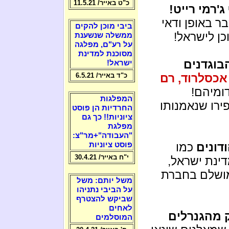
כ"ט באייר/ 11.5.21
ג'רמי רייט!
ר באופן ודאי
ביבי מוכן להקים
כן לישראל!
ממשלה שנשענת
על רע"ם, מפלגה
מסוכנת למדינת
בוגדנים
ישראל!
 אכסלרוד, רם
כ"ד באייר/ 6.5.21
ומיהם!
המפלגות
ירו שנאמנותו
החרדיות הן פוסט
ציוניות!! כך גם
מפלגת
"העבודה"+מר"צ:
דונים
כמו
פוסט ציוניות
י"ח באייר/ 30.4.21
ינת ישראל,
מושלם בחברת
משל יותם: משל
על הביבי נתניהו
שביקש להצטרף
לאחים
 מהגנרלים
המוסלמים