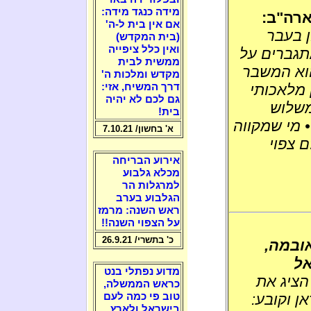
מידה כנגד מידה:
ארה"ב:
אם אין בית ל-ה'
 בעבר
(בית המקדש)
ואין כלל ציפייה
תגברים על
ממשית לבית
הוא המשבר
מקדש ומלכות ה'
 מלאכותי
דרך המשיח, אזי:
גם לכם לא יהיה
משלוש
בית!
 מי שמקווה
א' בחשון/ 7.10.21
 צפוי
אירוע הבריחה
מכלא גלבוע
למרגלות הר
הגלבוע בערב
ראש השנה: מרמז
על הצפוי השנה!!
כ' בתשרי/ 26.9.21
אובמה,
אל
מדוע נפתלי בנט
הציג את
כראש הממשלה,
ן וקובע:
טוב פי כמה לעם
בישראל ולארץ