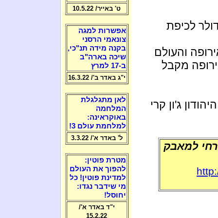
ט' באייר/ 10.5.22
ן דולר לכיפת
אפשרות למגה
צונאמי הרסני
בקנה מידה תנ"כי,
רופה והעולם
שיכה בארה"ב
ירופה מקבל
ב-17 למרץ
י"ג באדר ב'/ 16.3.22
לאן מתגלגלת
ודון ג'ון קרי
המלחמה
באוקראינה:
למלחמת עולם 3!
ל' באדר א'/ 3.3.22
כרחי למאבק
מטרת פוטין:
להפוך את העולם
http
למדינת פוטין! כל
מי שידבר נגדו:
יחוסל!
י"ד באדר א'/
15.2.22