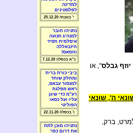
למדינה
לפלסטינים
י' בטבת/ 25.12.20
נתניהו חובר
למנהיג תנועה
איסלמית חסיד
חיזבאללה
וחמאס!
כ"א בכסלו/ 7.12.20
 יוזף גבלס
", או
ביבי כורת ברית
ומחלק שוחד
למנסור עבאס,
ראש מפלגת
רע"מ כדי שיגן
ים, שונאי ה', שונאי
עליו ועל כסאו
הפוליטי
ו' בכסלו/ 22.11.20
למרט, ברק,
נתניהו מוכן לתת
את דרום כפר