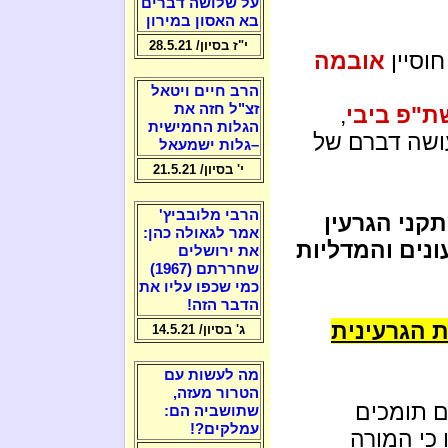
על שלושה דברים
בא האסון במירון
י"ז בסיון/ 28.5.21
וסיין
אובמה
הרב חיים ויטאל
זצ"ל חזה את
"פ ביבי
,
הגלות החמישית
עושה דברם של
–גלות ישמעאל
י' בסיון/ 21.5.21
הרבי מלובביץ'
קני הגרעין
אמר לגאולה כהן:
ונים והמדליות
את ירושלים
שחררתם (1967)
כמי שכפו עליו את
הדבר הזה!
ת הגרעינית
ג' בסיון/ 14.5.21
מה לעשות עם
הטרור מעזה,
לה מ 70% מהם תומכים
שתושביה הם:
עמלקים?!
כי המורה