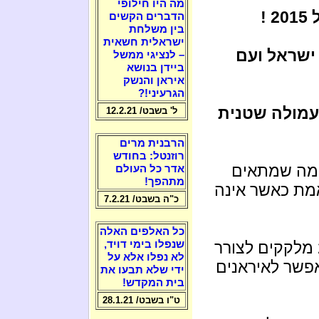
מה היו חילופי
!
הדברים הקשים
בין משלחת
ישראלית חשאית
 ישראל ועם
– לנציגי ממשל
ביידן בנושא
איראן והנשק
הגרעיני!?
עמולה שטנית
ל' בשבט/ 12.2.21
הרבנית מרים
רוזנטל: בחודש
 מה שמתאים
אדר כל העולם
מתהפך!
מת כאשר אינה
כ"ה בשבט/ 7.2.21
כל האלפים האלה
כך ראינו לאחרונה איך עתונאי ישראל 2015 מלקקים לצורר
שנפלו בימי דויד,
לא נפלו אלא על
פשר לאיראנים
ידי שלא תבעו את
בית המקדש!
ט"ו בשבט/ 28.1.21