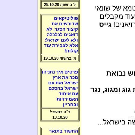
ז' בחשון/ 25.10.20
מא של שונאי
ועוד מקבלים
פוליטיקאים
ויאנים!
גייס
שדורשים את
קיצור הסגר, לא
דואגים לכלכלה
ולא לעם ישראל:
אלא לצבירת עוד
קולות!
א' בחשון/ 19.10.20
ש נבואת
פרטים איך נתניהו
מכר את ארץ
ישראל ואת עם
וג ומגוג, נגד
ישראל בהסכם
עם איחוד
האמירויות
ובחריין
כ"ה בתשרי/
.
13.10.20
ה בישראל...
החשוד בתואר