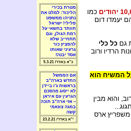
מטרת בכירי
יהודים
כמו
הליכוד: למלט את
נתניהו ממשפט
ם יעמדו דום
פלילי! ישראל
תוותר בחשאי על
רמת הגולן, וגם
תתחייב שלא
 גם
כל כלי
להפציץ כור
גרעיני שאותו
ות הרדיו ורוב
אסד יבנה!
כ"א באדר/ 5.3.21
ל המשיח הוא
אם הממשל
החדש בארה"ב
בראשות ג'ו ביידן
לא ייסוג מהסכם
הגרעין עם איראן
וב, והוא מבין
– אזי ארה"ב תוכה
וג...
במגה צונאמי
קשה
 משפריץ ארס
י"א באדר/ 23.2.21