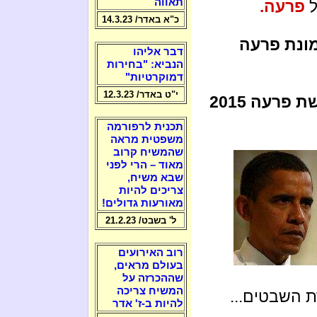
תאווה
ל
פרעה.
כ"א באדר/ 14.3.23
ונת פרעה
דבר אליהו
הנביא: "בחירות
דמוקרטיות"
י"ט באדר/ 12.3.23
ותמונת אשת פרעה 2015
תכנית לרפורמה
משפטית מראה
שהמשיח קרוב
מאוד – הרי לפני
שבא משיח,
צריכים להיות
מאורעות גדולים!
ל' בשבט/ 21.2.23
רוב האירועים
בעולם מראים,
שההכרזה על
המשיח צריכה
 השבטים...
להיות ב-ז' אדר