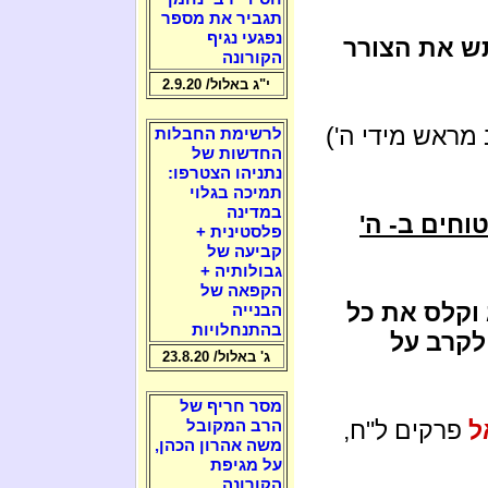
תגביר את מספר
נפגעי נגיף
תש את הצורר
הקורונה
י"ג באלול/ 2.9.20
מראש מידי ה')
לרשימת החבלות
החדשות של
נתניהו הצטרפו:
תמיכה בגלוי
במדינה
וחים ב- ה'
פלסטינית +
קביעה של
גבולותיה +
הקפאה של
 וקלס את כל
הבנייה
בהתנחלויות
לקרב על
ג' באלול/ 23.8.20
מסר חריף של
ל
פרקים ל"ח,
הרב המקובל
משה אהרון הכהן,
על מגיפת
הקורונה