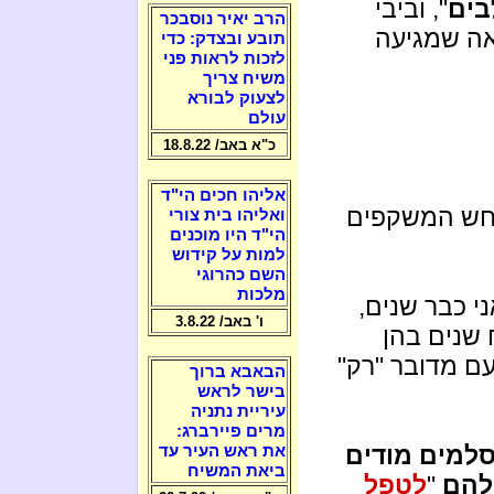
בים
", וביבי
הרב יאיר נוסבכר
אה שמגיעה
תובע ובצדק: כדי
לזכות לראות פני
משיח צריך
לצעוק לבורא
עולם
כ"א באב/ 18.8.22
אליהו חכים הי"ד
נחש המשקפים
ואליהו בית צורי
הי"ד היו מוכנים
למות על קידוש
השם כהרוגי
מלכות
י כבר שנים,
ו' באב/ 3.8.22
שנים בהן
ם מדובר "רק"
הבאבא ברוך
בישר לראש
עיריית נתניה
מרים פיירברג:
סלמים מודים
את ראש העיר עד
ביאת המשיח
"
לטפל