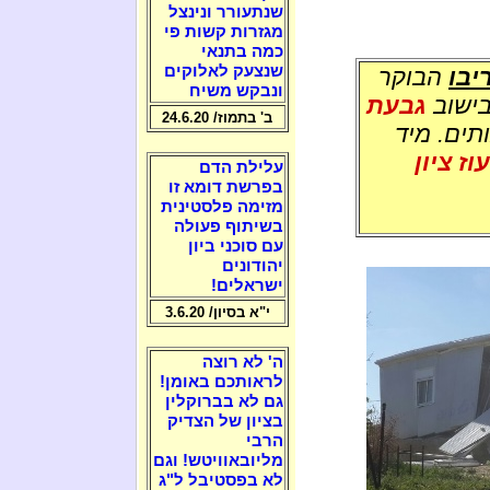
שנתעורר ונינצל
מגזרות קשות פי
כמה בתנאי
שנצעק לאלוקים
יבו
הבוקר
ונבקש משיח
ישוב
גבעת
ב' בתמוז/ 24.6.20
תים. מיד
עוז ציון
עלילת הדם
בפרשת דומא זו
מזימה פלסטינית
בשיתוף פעולה
עם סוכני ביון
יהודונים
ישראלים!
י"א בסיון/ 3.6.20
ה' לא רוצה
לראותכם באומן!
גם לא בברוקלין
בציון של הצדיק
הרבי
מליובאוויטש! וגם
לא בפסטיבל ל"ג