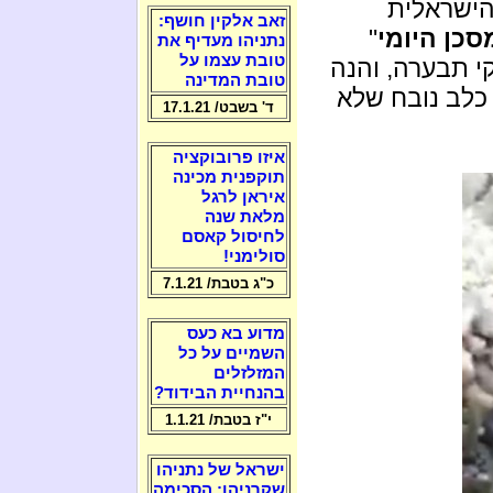
הישראלית
זאב אלקין חושף:
סכן היומי
"
נתניהו מעדיף את
טובת עצמו על
קי תבערה, והנה
טובת המדינה
כלב נובח שלא
ד' בשבט/ 17.1.21
איזו פרובוקציה
תוקפנית מכינה
איראן לרגל
מלאת שנה
לחיסול קאסם
סולימני!
כ"ג בטבת/ 7.1.21
מדוע בא כעס
השמיים על כל
המזלזלים
בהנחיית הבידוד?
י"ז בטבת/ 1.1.21
ישראל של נתניהו
שקרניהו: הסכימה