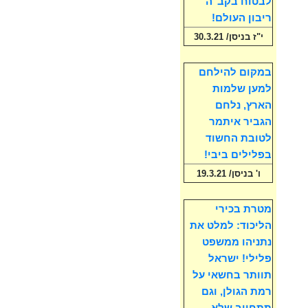
לבטוח בקב"ה
ריבון העולם!
י"ז בניסן/ 30.3.21
במקום להילחם
למען שלמות
הארץ, נלחם
הגביר איתמר
לטובת החשוד
בפלילים ביבי!
ו' בניסן/ 19.3.21
מטרת בכירי
הליכוד: למלט את
נתניהו ממשפט
פלילי! ישראל
תוותר בחשאי על
רמת הגולן, וגם