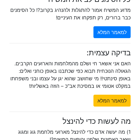
מדוע המשיח אמור להתגלות ולהנהיג בקרוב?! כל הסימנים
כבר ברורים, רק תפקחו את העיניים!
למאמר המלא
בדיקה עצמית:
האם אני אשאר חי ושלם מהמלחמות והארועים הקרבים.
הגאולה הנוכחית תבוא כפי שכתבנו באופן כוחני ואלים:
באופן סינתטי!! מי שחושב שהוא יגן על עצמו ובני משפחתו
במקלט אטומי או במסיכת אב"כ – הוזה באשליות!
למאמר המלא
מה לעשות כדי להינצל
1) מה יעשה אדם כדי להינצל מארועי מלחמת גוג ומגוג
ושאר האסונות שלפני והופעת המשיח?!