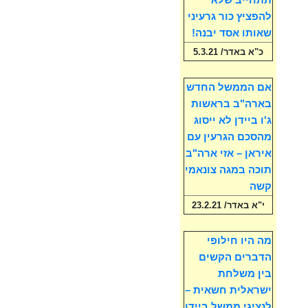
תתחייב שלא
להפציץ כור גרעיני
שאותו אסד יבנה!
כ"א באדר/ 5.3.21
אם הממשל החדש
בארה"ב בראשות
ג'ו ביידן לא ייסוג
מהסכם הגרעין עם
איראן – אזי ארה"ב
תוכה במגה צונאמי
קשה
י"א באדר/ 23.2.21
מה היו חילופי
הדברים הקשים
בין משלחת
ישראלית חשאית –
לנציגי ממשל ביידן