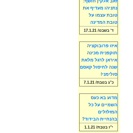
זאב אלקין חושף:
נתניהו מעדיף את
טובת עצמו על
טובת המדינה
ד' בשבט/ 17.1.21
איזו פרובוקציה
תוקפנית מכינה
איראן לרגל מלאת
שנה לחיסול קאסם
סולימני!
כ"ג בטבת/ 7.1.21
מדוע בא כעס
השמיים על כל
המזלזלים
בהנחיית הבידוד?
י"ז בטבת/ 1.1.21