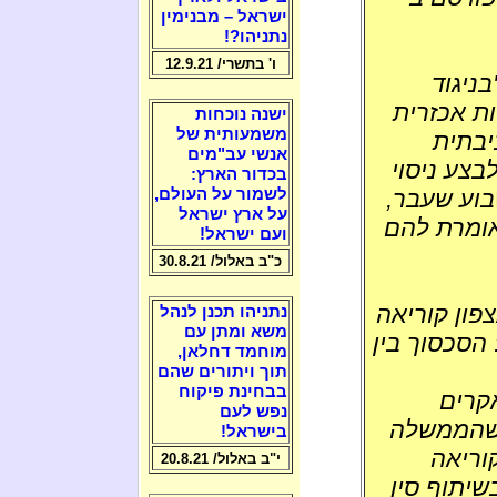
ישראל – מבנימין
נתניהו?!
ו' בתשרי/ 12.9.21
בניגוד
ת אכזרית
ישנה נוכחות
משמעותית של
יבתית
אנשי עב"מים
צע ניסוי
בכדור הארץ:
 הבין-יבשתי 'מינוטמן 3' בשבוע שעבר,
לשמור על העולם,
על ארץ ישראל
אומרת להם
ועם ישראל!
כ"ב באלול/ 30.8.21
פון קוריאה
נתניהו תכנן לנהל
משא ומתן עם
הסכסוך בין
מוחמד דחלאן,
תוך ויתורים שהם
בבחינת פיקוח
קרים
נפש לעם
 שהממשלה
בישראל!
וריאה
י"ב באלול/ 20.8.21
שיתוף סין