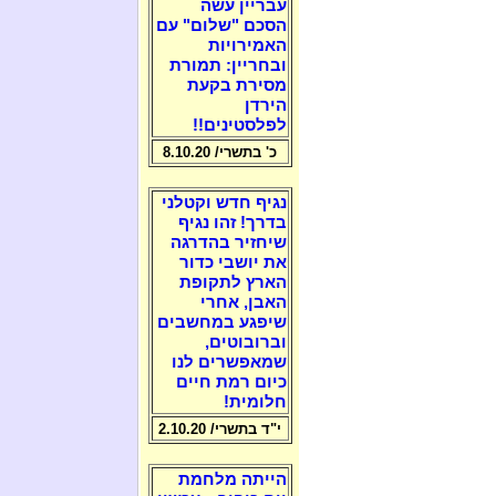
עבריין עשה
הסכם "שלום" עם
האמירויות
ובחריין: תמורת
מסירת בקעת
הירדן
לפלסטינים!!
כ' בתשרי/ 8.10.20
נגיף חדש וקטלני
בדרך! זהו נגיף
שיחזיר בהדרגה
את יושבי כדור
הארץ לתקופת
האבן, אחרי
שיפגע במחשבים
וברובוטים,
שמאפשרים לנו
כיום רמת חיים
חלומית!
י"ד בתשרי/ 2.10.20
הייתה מלחמת