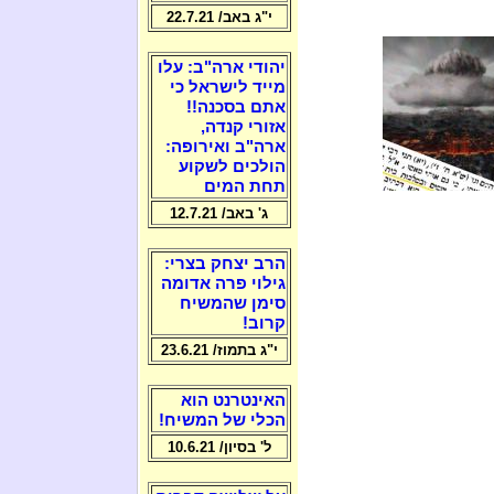
י"ג באב/ 22.7.21
יהודי ארה"ב: עלו
מייד לישראל כי
אתם בסכנה!!
אזורי קנדה,
ארה"ב ואירופה:
הולכים לשקוע
תחת המים
ג' באב/ 12.7.21
הרב יצחק בצרי:
גילוי פרה אדומה
סימן שהמשיח
קרוב!
י"ג בתמוז/ 23.6.21
האינטרנט הוא
הכלי של המשיח!
ל' בסיון/ 10.6.21