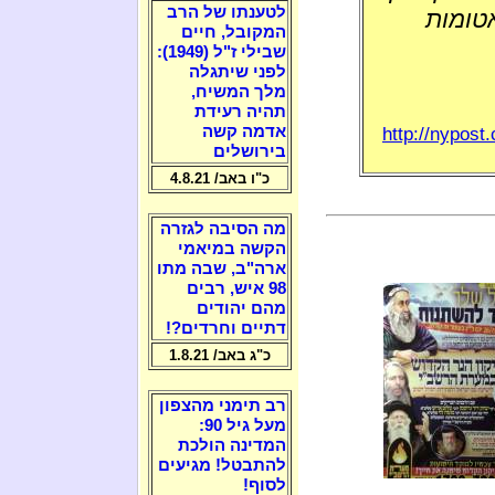
לטענתו של הרב
אטומות
המקובל, חיים
שבילי ז"ל (1949):
לפני שיתגלה
מלך המשיח,
תהיה רעידת
http://nypos
אדמה קשה
בירושלים
כ"ו באב/ 4.8.21
מה הסיבה לגזרה
הקשה במיאמי
ארה"ב, שבה מתו
98 איש, רבים
מהם יהודים
דתיים וחרדים?!
כ"ג באב/ 1.8.21
רב תימני מהצפון
מעל גיל 90:
המדינה הולכת
להתבטל! מגיעים
לסוף!