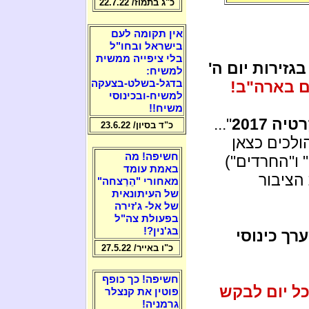
כ"ג בתמוז/ 22.7.22
אין תקומה לעם
בישראל ובחו"ל
בלי ציפייה ממשית
גזירות יום ה'
למשיח:
 בארה"ב!
בדגל-בשלט-בצעקה
למשיח-ובכינוסי
משיח!!
יה 2017
"...
כ"ד בסיון/ 23.6.22
ולכים כצאן
חשיפה! מה
 ו"החרדים")
באמת עומד
הציבור
מאחורי "הֵרַצחה"
של העיתונאית
של אל- ג'זירה
בפעולת צה"ל
בג'נין?!
רך כינוסי
כ"ו באייר/ 27.5.22
חשיפה! כך כופף
כל יום לבקש
פוטין את קנצלר
גרמניה!