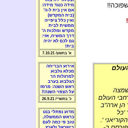
שפוכה!!
מידה כנגד מידה:
אם אין בית ל-ה'
(בית המקדש)
ואין כלל ציפייה
ממשית לבית
מקדש ומלכות ה'
דרך המשיח, אזי:
גם לכם לא יהיה
בית!
א' בחשון/ 7.10.21
אירוע הבריחה
העולם
מכלא גלבוע
למרגלות הר
הגלבוע בערב
ראש השנה: מרמז
לשמצה
על הצפוי השנה!!
רחבי העולם
כ' בתשרי/ 26.9.21
הן ארה"ב
'כל
מדוע נפתלי בנט
כראש הממשלה,
וריאני '.
טוב פי כמה לעם
ורסם ב-
בישראל ולארץ