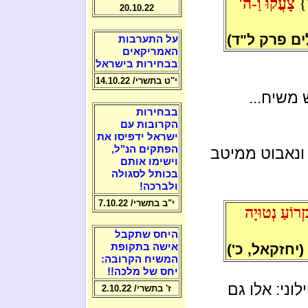
}
צָעֲקוּ וַ-ה'
20.10.22
ים פרק ל"ד)
על התערבות
האמריקאים
בבחירות בישראל
י"ט בתשרי/ 14.10.22
משיח...
בבחירות
הקרובות עם
ישראל ידפיסו את
הפתקים הנ"ל,
ונאבוט ממיטב
וישימו אותם
בכותל לסגולה
ולברכה!
י"ב בתשרי/ 7.10.22
זְרוֹעַ נְטוּיָה
היחס שתקבל
(יחזקאל, כ')
אישה בתקופת
המשיח הקרובה:
יחס של מלכה!!
לוני: אלו גם
ז' בתשרי/ 2.10.22