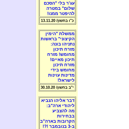
עג'ר בלי "הסכם
שלום" במטרה
להיפטר ממנו!
כ"ו בחשון/ 13.11.20
ממשלת "הימין
הקיצוני" בראשות
נתניהו בונה:
מזרח תיכון
מחומש! מזרח
תיכון מאיים!
מזרח תיכון
מחומש בידי
מדינות עוינות
לישראל!
י"ב בחשון/ 30.10.20
דבר אליהו הנביא
ליהודי ארה"ב:
מה להצביע
בבחירות
הקרובות בארה"ב
ב-3 בנובמבר !?!