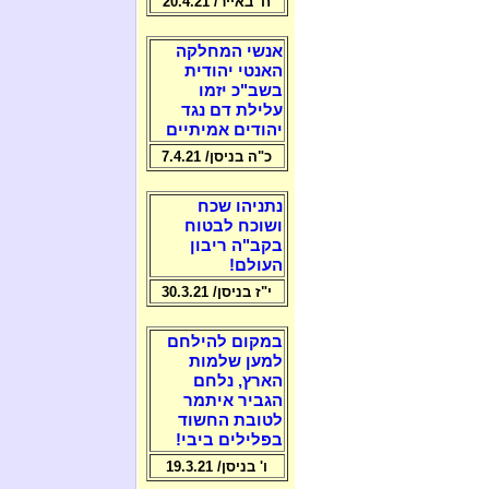
ח' באייר/ 20.4.21
אנשי המחלקה
האנטי יהודית
בשב"כ יזמו
עלילת דם נגד
יהודים אמיתיים
כ"ה בניסן/ 7.4.21
נתניהו שכח
ושוכח לבטוח
בקב"ה ריבון
העולם!
י"ז בניסן/ 30.3.21
במקום להילחם
למען שלמות
הארץ, נלחם
הגביר איתמר
לטובת החשוד
בפלילים ביבי!
ו' בניסן/ 19.3.21