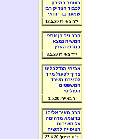
בעומר במירון
לכבוד הצדיק רבי
שמעון בר יוחאי
י"ח באייר/ 12.5.20
הרב ניר בן ארצי:
המשיח נמצא
במרכז הארץ
י"ד באייר/ 8.5.20
אביחי מנדלבליט
צריך לפעול מייד
לסגירת משרד
המשפטים
הפוליטי
ז' באייר/ 1.5.20
הרב מאיר אליהו
בדוגמא מדהימה
על חשיבות
הציפייה למשיח
כ"ט בניסן/ 23.4.20