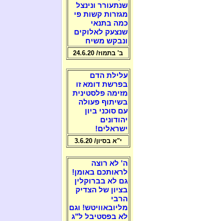
שנתעורר ונינצל
מגזרות קשות פי
כמה בתנאי
שנצעק לאלוקים
ונבקש משיח
ב' בתמוז/ 24.6.20
עלילת הדם
בפרשת דומא זו
מזימה פלסטינית
בשיתוף פעולה
עם סוכני ביון
יהודונים
ישראלים!
י"א בסיון/ 3.6.20
ה' לא רוצה
לראותכם באומן!
גם לא בברוקלין
בציון של הצדיק
הרבי
מליובאוויטש! וגם
לא בפסטיבל ל"ג