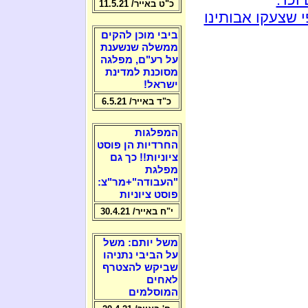
כ"ט באייר/ 11.5.21
 שצעקו אבותינו
ביבי מוכן להקים
ממשלה שנשענת
על רע"ם, מפלגה
מסוכנת למדינת
ישראל!
כ"ד באייר/ 6.5.21
המפלגות
החרדיות הן פוסט
ציוניות!! כך גם
מפלגת
"העבודה"+מר"צ:
פוסט ציוניות
י"ח באייר/ 30.4.21
משל יותם: משל
על הביבי נתניהו
שביקש להצטרף
לאחים
המוסלמים