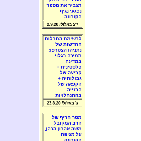
תגביר את מספר
נפגעי נגיף
הקורונה
י"ג באלול/ 2.9.20
לרשימת החבלות
החדשות של
נתניהו הצטרפו:
תמיכה בגלוי
במדינה
פלסטינית +
קביעה של
גבולותיה +
הקפאה של
הבנייה
בהתנחלויות
ג' באלול/ 23.8.20
מסר חריף של
הרב המקובל
משה אהרון הכהן,
על מגיפת
הקורונה