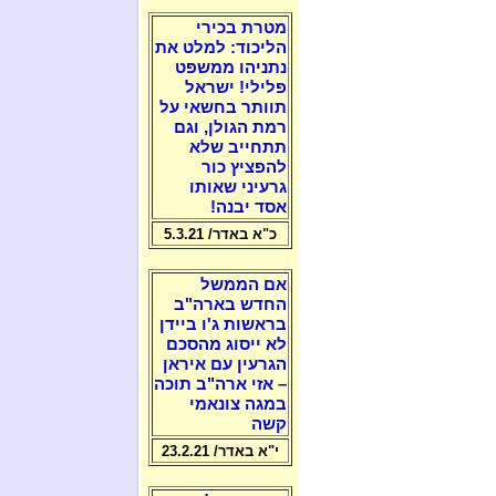
מטרת בכירי
הליכוד: למלט את
נתניהו ממשפט
פלילי! ישראל
תוותר בחשאי על
רמת הגולן, וגם
תתחייב שלא
להפציץ כור
גרעיני שאותו
אסד יבנה!
כ"א באדר/ 5.3.21
אם הממשל
החדש בארה"ב
בראשות ג'ו ביידן
לא ייסוג מהסכם
הגרעין עם איראן
– אזי ארה"ב תוכה
במגה צונאמי
קשה
י"א באדר/ 23.2.21