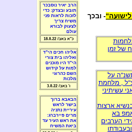
הרב יאיר נוסבכר
תובע ובצדק: כדי
לישועה"
- ובכך
לזכות לראות פני
משיח צריך
לצעוק לבורא
עולם
כ"א באב/ 18.8.22
לחמות
ח של זמן
אליהו חכים הי"ד
ואליהו בית צורי
הי"ד היו מוכנים
למות על קידוש
השם כהרוגי
שנ"ה על
מלכות
"ל , מלחמת
ו' באב/ 3.8.22
ני עשיתיני
הבאבא ברוך
בנשיא ארצות
בישר לראש
עיריית נתניה
אמפ בא
מרים פיירברג:
די הערבים
את ראש העיר עד
ביאת המשיח
בעבודתו