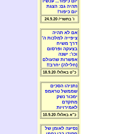
יום כיפור... עכשיו
תהיה גם: הצגת
יום כיפור!
ו' בתשרי/ 24.9.20
אם לא תהיה
ציפייה למלכות ה'
דרך משיח
בצעקה ופרסום
וכו': ישנה
אפשרות שהעולם
(חלילה) יחרב!!
כ"ט באלול/ 18.9.20
נתניהו הסכים
שממשל טראמפ
ימכור נשק
מתקדם
לאמירויות
כ"א באלול/ 10.9.20
נסיעה לאומן של
חסידי רבי נחמן