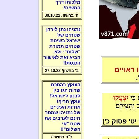
מלכותו דרך
המשיח!
ה' בחשון/ 30.10.22
נתניהו נתן לירדן
שטחים של
ישראל בשיטת
שטחים תמורת
"שלום": ולא
הביא זאת לאישור
הכנסת!!
 ראויים
ב' בחשון/ 27.10.22
העוקץ בהסכם
שדות הגז בין
 כִּי
יִצְעֲקוּ
לבנון לישראל!
עוקץ חריף!
 וְהִצִּילָם
אחיזת העיניים
של נתניהו שמסר
חינם לערבים את
יט' פסוק כ')
שטח "אי
השלום"!!
כ"ה בתשרי/