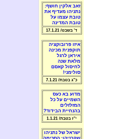
זאב אלקין חושף:
נתניהו מעדיף את
טובת עצמו על
טובת המדינה
ד' בשבט/ 17.1.21
איזו פרובוקציה
תוקפנית מכינה
איראן לרגל
מלאת שנה
לחיסול קאסם
סולימני!
כ"ג בטבת/ 7.1.21
מדוע בא כעס
השמיים על כל
המזלזלים
בהנחיית הבידוד?
י"ז בטבת/ 1.1.21
ישראל של נתניהו
שקרניהו: הסכימה