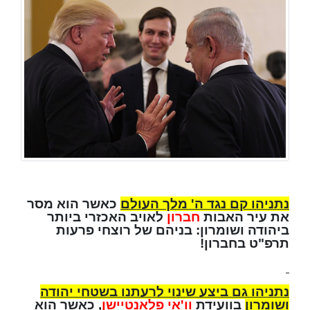
נתניהו קם נגד ה' מלך העולם
כאשר הוא מסר
את עיר האבות
חברון
לאויב האכזרי ביותר
ביהודה ושומרון: בניהם של רוצחי פרעות
תרפ"ט בחברון!
נתניהו גם ביצע שינוי לרעתנו בשטחי יהודה
ושומרון
בוועידת
וו'אי פלאנטיישן
, כאשר הוא