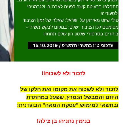
התחלפו בבעיטה קשה לפנים לארה"ב! ולגרמניה!
ולסעודיה!
טילי שיוט מאיראן על ישראל: שאלה של זמן! הציבור
מטומטם לכן הציבור ישלם: במקום לבקש משיח –
בוחרים בסרסורי שלטון הון עולם תחתון!
עדכוני ט"ז בתשרי ה'תש"פ / 15.10.2019
לזכור ולא לשכוח!!
לזכור ולא לשכוח את מקומו ואת חלקו של
היוזם והמבשל הנמרץ, שפעל במחתרת
ובחשאי למימוש "עסקת המאה" הבוגדנית:
בנימין נתניהו בן צילה!