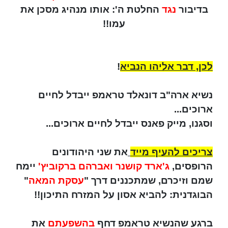
בדיבור
נגד
החלטת ה': אותו מנהיג מסכן את
עמו!!
לכן, דבר אליהו הנביא
!
נשיא ארה"ב דונאלד טראמפ ייבדל לחיים
ארוכים...
וסגנו, מייק פאנס ייבדל לחיים ארוכים...
צריכים להעיף מייד
את שני היהודונים
הרופסים,
ג'ארד קושנר ואברהם ברקוביץ'
יימח
שמם וזיכרם, שמתכננים דרך "
עסקת המאה
"
הבוגדנית: להביא אסון על המזרח התיכון!!
ברגע שהנשיא טראמפ דחף
בהשפעתם
את