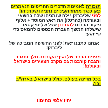
תזכורת
לאמינות הדברים החריפים הנאמרים
כאן כנגד מאחז העיניים נתניהו שקרניהו!
לפני
שליברמן גילה שנתניהו שלח בחשאי
ובעורמה (כהרגלו) את ראש המוסד + אלוף
פיקוד הדרום
להתחנן
אצל שליטי קטאר
שישלחו המשך העברת הכספים לחמאס כדי
שיירגע:
אנחנו כתבנו זאת! לפני החשיפה המביכה של
ליברמן!
מגיפת הכתר של נגיף הקורונה תלך ותגבר
ותגבה קורבנות גם מקרב הצעירים בישראל
ובעולם!!
בכל מדינה בעולם, כולל בישראל, בארה"ב
וכו':
יהיו אלפי מתים!!