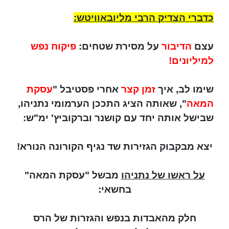
כדברי הצדיק הרבי מליובאוויטש:
עצם
הדיבור
על מסירת שטחים:
פיקוח נפש
למיליונים!
שימו לב, איך
זמן קצר
אחרי פסטיבל "
עסקת
המאה
", שאותה הציג התככן הערמומי נתניהו,
שבישל אותה יחד עם קושנר וברקוביץ' ימ"ש:
יצא מבקבוק הגזירות שד נגיף הקורונה הנורא!
על ראשו של נתניהו
מבשל "עסקת המאה"
בחשאי:
חלק מהאבדות בנפש והגזרות של הרס