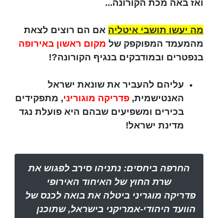
ואז באה מכת הקורונה...
מה יעשו תושבי איטליה
אם הם רוצים לצאת
מהמעמד המפוקפק של
מקום ראשון באירופה
בנפטרים ובמודבקים בנגיף הקורונה?!
עליהם להעביר את שונאת ישראל
האנטישמית,
פדריקה מוגוריני
, מתפקידים
בכירים ומשפיעים שבהם היא פועלת נגד
מדינת ישראל!
החרפה ביחסים: נתניהו סירב לפגוש את
שרת החוץ של האיחוד האירופי
פדריקה מוגריני ביטלה את בואה לכנס של
הוועד היהודי-אמריקני בישראל, שתוכנן