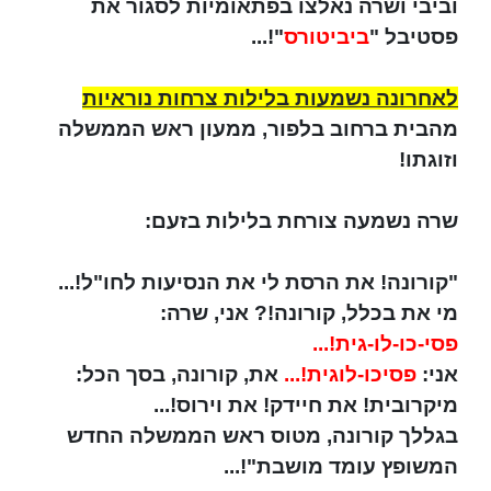
וביבי ושרה נאלצו בפתאומיות לסגור את
פסטיבל "
ביביטורס
"!...
לאחרונה נשמעות בלילות צרחות נוראיות
מהבית ברחוב בלפור, ממעון ראש הממשלה
וזוגתו!
שרה נשמעה צורחת בלילות בזעם:
"קורונה! את הרסת לי את הנסיעות לחו"ל!...
מי את בכלל, קורונה!? אני, שרה:
פסי-כו-לו-גית!...
אני:
פסיכו-לוגית!...
את, קורונה, בסך הכל:
מיקרובית! את חיידק! את וירוס!...
בגללך קורונה, מטוס ראש הממשלה החדש
המשופץ עומד מושבת"!...