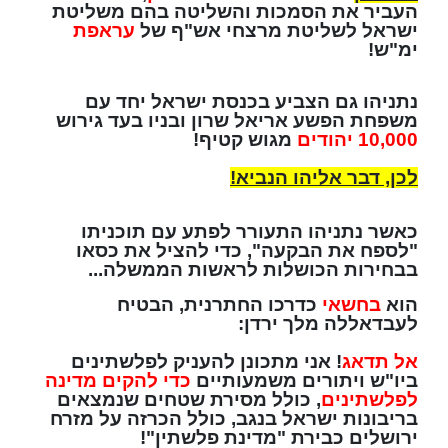
העביר את הסמכות והשליטה בהם משליטת
ישראל לשליטת מרצחי אש"ף של
עראפת
ימ"ש!
נתניהו גם הצביע בכנסת ישראל יחד עם
משפחת הפשע אריאל שרון ובניו בעד גירוש
10,000 יהודים
מגוש קטיף!
לכן, דבר אליהו הנביא!
כאשר נתניהו התעורר לפתע עם תוכניתו
"לספח את הבקעה", כדי להציל את כסאו
בבחירות הכושלות לראשות הממשלה...
הוא
בחשאי
כדרכו החתרנית, הבטיח
לעבדאללה מלך ירדן:
אל תדאג
! אני מתכונן
להעניק לפלשתינים
ביו"ש ויתורים משמעותיים
כדי להקים מדינה
לפלשתינים
, כולל מסירת שטחים שנמצאים
בריבונות ישראל בנגב, כולל הכרזה על מזרח
ירושלים כבירת "מדינת פלשתין"!