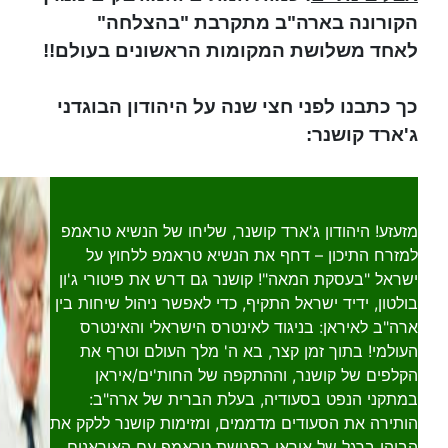
הקורונה בארה"ב מתקרבת "בהצלחה"
לאחד משלושת המקומות הראשונים בעולם!!
כך כתבנו לפני חצי שנה על היהודון הבוגדני
ג'ארד קושנר:
מזעזע! היהודון ג'ארד קושנר, שליחו של הנשיא טראמפ
למזרח התיכון – דחף את הנשיא טראמפ ללחוץ על
ישראל "בעסקת המאה"! קושנר גם דרש את פיטורי ג'ון
בולטון, ידיד ישראל התקיף, כדי לאפשר ניהול שיחות בין
ארה"ב לאיראן: בניגוד לאינטרס הישראלי והאינטרס
העולמי! בתוך זמן קצר, בא ה' מלך העולם וטרף את
הקלפים של קושנר, וההתקפה של החות'ים/איראן
במתקני הנפט בסעודיה, בעלת הברית של ארה"ב:
הותירה את הסעודים מדממים, ומזימות קושנר ללקק את
הבוהן ברגל של איראן בפגישת טראמפ עם האיראנים...