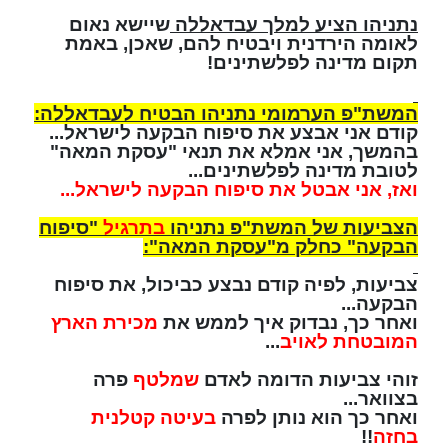
נתניהו הציע למלך עבדאללה
שיישא נאום
לאומה הירדנית ויבטיח להם, שאכן, באמת
תקום מדינה לפלשתינים!
המשת"פ הערמומי נתניהו הבטיח לעבדאללה:
קודם אני אבצע את סיפוח הבקעה לישראל...
בהמשך, אני אמלא את תנאי "עסקת המאה"
לטובת מדינה לפלשתינים...
ואז, אני אבטל את סיפוח הבקעה לישראל...
הצביעות של המשת"פ נתניהו
בתרגיל
"סיפוח
הבקעה" כחלק מ"עסקת המאה":
צביעות, לפיה קודם נבצע כביכול, את סיפוח
הבקעה...
ואחר כך, נבדוק איך לממש את
מכירת הארץ
המובטחת לאויב
...
זוהי צביעות הדומה לאדם
שמלטף
פרה
בצוואר...
ואחר כך הוא נותן לפרה
בעיטה קטלנית
בחזה
!!