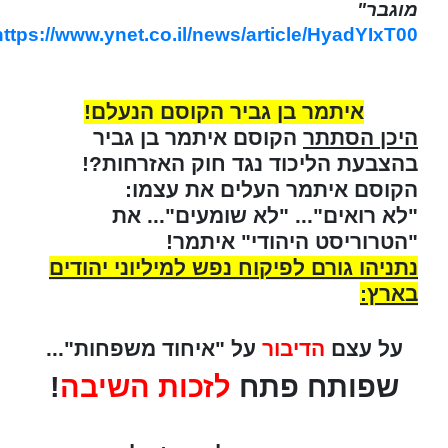
מוגבר"
https://www.ynet.co.il/news/article/HyadYIxT00
איתמר בן גביר הקוסם הנעלם!
היכן הסתתר
הקוסם איתמר בן גביר
בהצבעת הליכוד נגד חוק האזרחות?!
הקוסם איתמר העלים את עצמו:
"לא רואים"... "לא שומעים"... את
"הטרוריסט היהודי" איתמר!
נתניהו גורם לפיקוח נפש למיליוני יהודים
בארץ:
על עצם
הדיבור
על "איחוד משפחות"...
שפותח פתח
לזכות השיבה
!