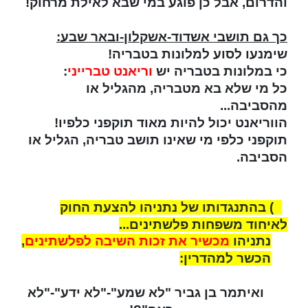
והדרום, אבל כן פוגע במי שבא לאילת מרחוק!
כך גם תושבי אשדוד-אשקלון-ובאר שבע:
שימנעו לסוע למלונות בטבריה!
כי במלונות בטבריה יש
וריאנט טברייני
:
כל מי שלא בא מטבריה, מהגליל או
מהסביבה...
הווריאנט יכול להיות מאוד תוקפני כלפיו!
תוקפני כלפי מי שאינו תושב טבריה, הגליל או
הסביבה.
3) בהתנגדותו של נתניהו להצעת החוק
לאיחוד משפחות פלשתינים...
נתניהו
מכשיר את זכות השיבה לפלשתינים
,
הכשר למהדרין:
ואיתמר בן גביר "לא שמע"-"לא ידע"-"לא