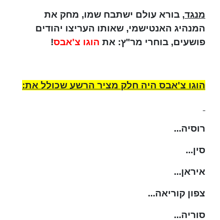
מנגד
, בורא עולם ישתבח שמו, מחק את
המנהיג האנטישמי, שאותו העריצו יהודים
פושעים, בוחרי מר"ץ: את
הוגו צ'אבס
!
הוגו צ'אבס היה חלק מציר הרשע שכולל את:
רוסיה...
סין...
איראן...
צפון קוריאה...
סוריה...