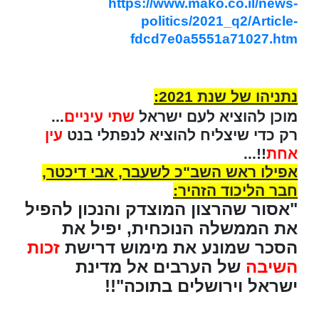
https://www.mako.co.il/news-
politics/2021_q2/Article-
fdcd7e0a5551a71027.htm
נתניהו של שנת 2021:
מוכן להוציא לעם ישראל
שתי עיניים
...
רק כדי שיצליח להוציא לנפתלי בנט
עין
אחת
!!...
אפילו ראש השב"כ לשעבר, אבי דיכטר,
חבר הליכוד הזהיר:
"אסור שהרצון המוצדק והנכון להפיל
את הממשלה הנוכחית, יפיל את
הסכר שמונע את מימוש דרישת
זכות
השיבה
של הערבים אל מדינת
ישראל וירושלים בתוכה"!!