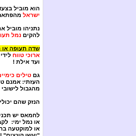
הוא מוביל בצעד
ישראל
מהפתאח –
נתניהו מוביל א
להקים
נמל תעו
שדה תעופה או נ
ארוכי טווח
לידי
ועד אילת !
גם
טילים כימיים
מהגבול לישובי ע
הנזק שהם יכולים
לחמאס יש תכני
או נמל ימי: לקב
או למוקטעה ברמ
"יעשו קונצים" !..