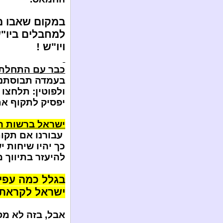
במקום שאבו מ
למחבלים ביו"ש
ויו"ש !
כבר עם התחלת 
בעמדה תבוסתני
ולפוטין: תלחצו
יפסיק לתקוף את
ישראל ברשות הפ
עבורנו אם תקום
כך יהיו שיחות י
להיעזר בתיווך מ
בגלל כמה עפיפ
ישראל לקראת
אבל, בזה לא מס