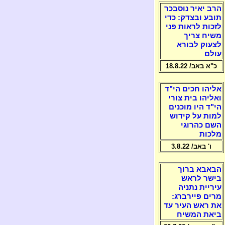
הרב יאיר נוסבכר
תובע ובצדק: כדי
לזכות לראות פני
משיח צריך
לצעוק לבורא
עולם
כ"א באב/ 18.8.22
אליהו חכים הי"ד
ואליהו בית צורי
הי"ד היו מוכנים
למות על קידוש
השם כהרוגי
מלכות
ו' באב/ 3.8.22
הבאבא ברוך
בישר לראש
עיריית נתניה
מרים פיירברג:
את ראש העיר עד
ביאת המשיח