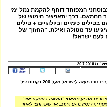
התבוסתני המפוחד דוחף להקמת נמל ימי
בור החמאס. בכך יתאפשר חימוש של
בטילים כימיים וביולוגיים + טילים
יגיעו עד מטולה ואילת. "החזון" של
ה לעם ישראל!
20.7.2018
בשישי-שבת שעברו נורו מעזה לישראל מעל 200 רקטות של
טף עזה נמשכו גם הערב, אך שעה וחצי לאחר