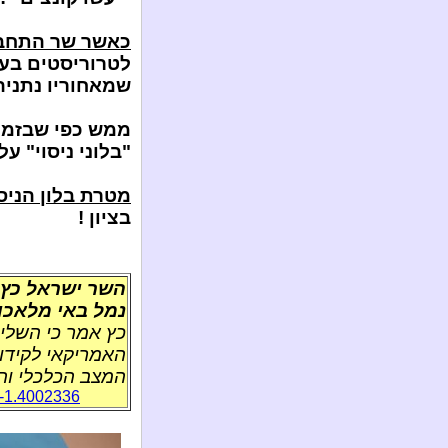
כאשר שר התחבו
לטרוריסטים בעז
שמאחוריו נתניה
ממש כפי שבזמנ
"בלוני ניסוי" ע
מטרת בלון הניסו
בציון !
השר ישראל כץ 
נמל באי מלאכות
כץ אמר כי השליח
האמריקאי לקידום
המצב הכלכלי וה
um-1.4002336