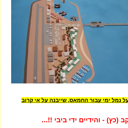
ל נמל ימי עבור החמאס, שייבנה על אי קרוב
(כץ) - והידיים ידי ביבי !!...