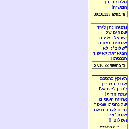
מלכותו דרך
המשיח!
ה' בחשון/ 30.10.22
נתניהו נתן לירדן
שטחים של
ישראל בשיטת
שטחים תמורת
"שלום": ולא
הביא זאת לאישור
הכנסת!!
ב' בחשון/ 27.10.22
העוקץ בהסכם
שדות הגז בין
לבנון לישראל!
עוקץ חריף!
אחיזת העיניים
של נתניהו שמסר
חינם לערבים את
שטח "אי
השלום"!!
כ"ה בתשרי/