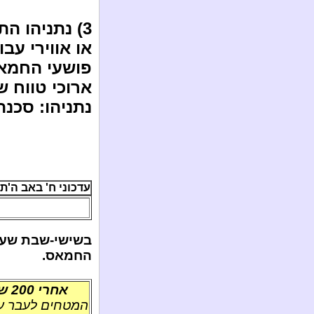
3) נתניהו 
או אווירי ע
פושעי החמאס 
ארוכי טווח ש
נתניהו: סכנ
עדכוני ח' באב ה'תשע"ח / 
החמאס.
אחרי 200 שיגורים מודיע חמאס: "הושגה הפסקת אש"
המטחים לעבר עו