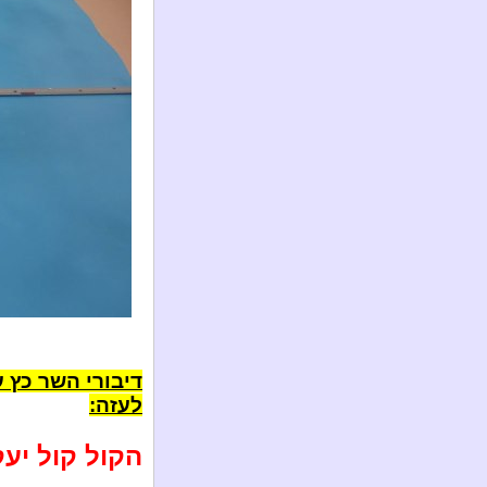
דיבורי השר כץ ע
לעזה:
הקול קול יעקב 