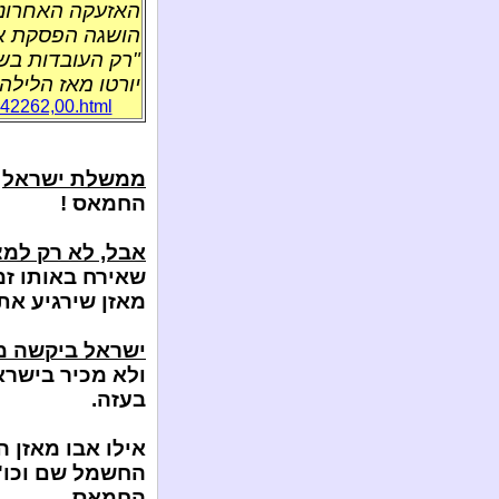
האזעקה האחרונה
הושגה הפסקת אש 
יורטו מאז הלילה
3742262,00.html
ממשלת ישראל
ב
החמאס !
אבל, לא רק למ
שאירח באותו זמ
מאזן שירגיע את
ישראל ביקשה מפ
ולא מכיר בישרא
בעזה.
אילו אבו מאזן 
החשמל שם וכו':
החמאס.