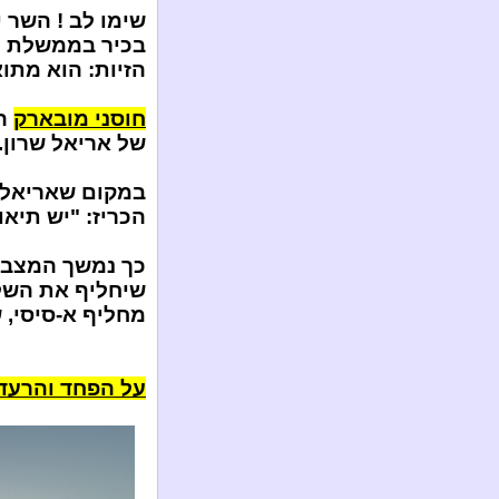
שימו לב ! השר 
בכיר בממשלת נת
הזיות: הוא מתוא
חוסני מובארק
הע
של אריאל שרון.
במקום שאריאל ש
הכריז: "יש תיאום
כך נמשך המצב ע
שיחליף את השלט
מחליף א-סיסי, 
על הפחד והרעד