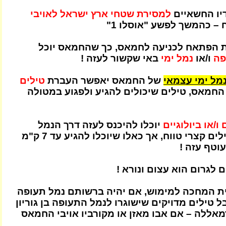
יו החשאיים
למסירת שטחי ארץ ישראל לאויבי
 כהמשך לפשע "אוסלו 1"
ת הפתאח לכניעה לחמאס, כך שהחמאס יוכל
פה
ו/או
נמל ימי
באי שקשור לעזה !
מל ימי עצמאי
של החמאס יאפשר העברת
טילים
 החמאס, טילים שיכולים להגיע ולפגוע במטולה
 ו/או ביולוגיים
יוכלו להיכנס לעזה דרך הנמל
העזתי: אמנם טילים קצרי טווח, אך כאלו שיוכלו להגיע עד 7 ק"מ
וטף עזה !
 לגרום הוא עצום ונורא !
ת המחכה למימוש, אם יהיה ברשותם נמל תעופה
ל טילים מדויקים שישוגרו לנמל התעופה בן גוריון
אללה – אם אבו מאזן או מקורביו אויבי החמאס
.