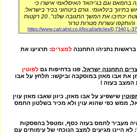
 בחמאס וגם בג'יהאד האיסלאמי אישרו כי
בתיווך בינלאומי. גורם ביטחוני בכיר בישראל:
"רק העובדות בשטח יכתיבו את המשך התגובה שלנו". 20 רקטות
 והותקפו עשרות מטרות טרור
https://www.calcalist.co.il/local/articles/0,7340,L-
ראשות נתניהו התחננה
למצרים
: תרגיעו את
צרים התחננה ישראל
, פנו בדחיפות גם
לפוטין
ן את אבו מאזן במוסקבה וביקשו: תלחץ על אבו
 המצב בעזה !
וטין
שישפיע על אבו מאזן, כיוון שאבו מאזן עוין
ל, ממש כפי שהוא עוין ולא מכיר בשלטון החמס
היה מעביר לחמס בעזה כסף, ומטפל בהפסקות
 לא היינו מגיעים למצב הנוכחי של עימותים עם