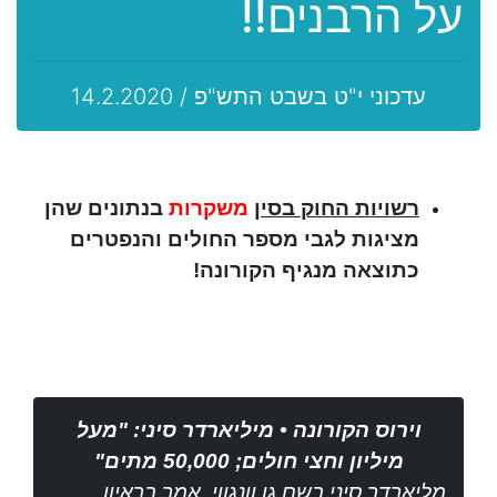
על הרבנים!!
עדכוני י"ט בשבט התש"פ / 14.2.2020
רשויות החוק בסין
משקרות
בנתונים שהן
מציגות לגבי מספר החולים והנפטרים
כתוצאה מנגיף הקורונה!
וירוס הקורונה • מיליארדר סיני: "מעל
מיליון וחצי חולים; 50,000 מתים"
מליארדר סיני בשם גו וונגווי, אמר בראיון