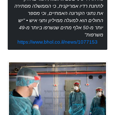
לתחנת רדיו אמריקנית, כי הממשלה מסתירה
את נתוני הקורונה האמתיים, וכי מספר
החולים הוא למעלה ממיליון וחצי איש • "יש
יותר מ-50 אלף מתים שנשרפו ביותר מ-49
משרפות"
https://www.bhol.co.il/news/1077153