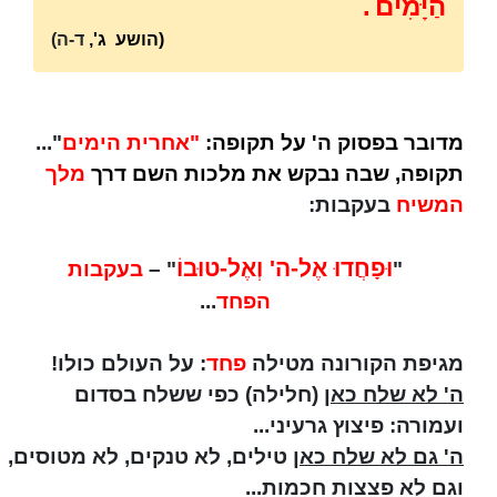
הַיָּמִים
.
(הושע ג',
ד-ה)
מדובר בפסוק ה' על תקופה:
"אחרית הימים
"...
תקופה, שבה נבקש את מלכות השם דרך
מלך
המשיח
בעקבות:
וּפָחֲדוּ אֶל-ה' וְאֶל-טוּבוֹ
"
" –
בעקבות
הפחד
...
מגיפת הקורונה מטילה
פחד
: על העולם כולו!
ה' לא שלח כאן
(חלילה) כפי ששלח בסדום
ועמורה: פיצוץ גרעיני...
ה' גם לא שלח כאן
טילים, לא טנקים, לא מטוסים,
וגם לא פצצות חכמות...