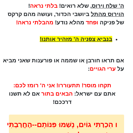
ה' שלח וירוס
, שלא רואים!
בלתי נראה
!
הוירוס מהתל
ביושבי הכדור, ועושה מהם קרקס
של פניקה
ופחד
מהלא נודע!
מהבלתי נראה!
בנביא צפניה ה' מזהיר אותנו!
אם תראו חורבן או שממה או פורענות שאני מביא
על
ערי הגויים
:
תקחו מוסר! תתעוררו! אני ה' רומז לכם:
אתם עם ישראל:
הבאים בתור
אם לא תשנו
דרככם!
ו הִכְרַתִּי גוֹיִם, נָשַׁמּוּ פִּנּוֹתָם--הֶחֱרַבְתִּי