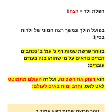
הפלת ולד =
רצח
!!
בפועל הולך ונמשך
רצח
המוני של ולדות
בסין!!
בזוהר פרשת שמות דף ג' עמ' ב' נכתבים
דברים נוראים
על מי שהורג בניו בעודם
עוברים:
הוא
דוחק את השכינה
, ועל זה
העולם מתמוטט
לאט לאט,
וחרב ומות באים לעולם:
זוהר פרשת שמות דף ג עמוד ב