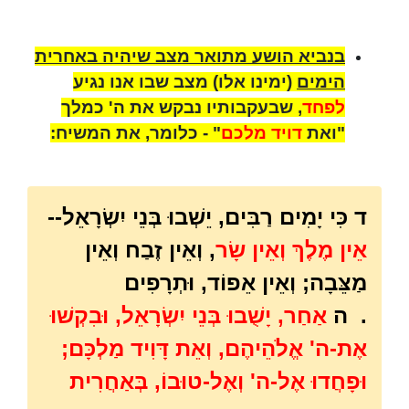
בנביא הושע מתואר מצב שיהיה באחרית
הימים
(ימינו אלו) מצב שבו אנו נגיע
לפחד
, שבעקבותיו נבקש את ה' כמלך
"ואת
דויד מלכם
" - כלומר, את המשיח:
ד
כִּי יָמִים רַבִּים, יֵשְׁבוּ בְּנֵי יִשְׂרָאֵל--
אֵין מֶלֶךְ וְאֵין שָׂר
, וְאֵין זֶבַח וְאֵין
מַצֵּבָה; וְאֵין אֵפוֹד, וּתְרָפִים
.
ה
אַחַר, יָשֻׁבוּ בְּנֵי יִשְׂרָאֵל, וּבִקְשׁוּ
אֶת-ה' אֱלֹהֵיהֶם, וְאֵת דָּוִיד מַלְכָּם;
וּפָחֲדוּ אֶל-ה' וְאֶל-טוּבוֹ, בְּאַחֲרִית