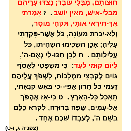
חוּצוֹתָם, מִבְּלִי עוֹבֵר; נִצְדּוּ עָרֵיהֶם
מִבְּלִי-אִישׁ, מֵאֵין יוֹשֵׁב
.
ז
אָמַרְתִּי
אַךְ-תִּירְאִי אוֹתִי, תִּקְחִי מוּסָר
,
וְלֹא-יִכָּרֵת מְעוֹנָהּ, כֹּל אֲשֶׁר-פָּקַדְתִּי
עָלֶיהָ; אָכֵן הִשְׁכִּימוּ הִשְׁחִיתוּ, כֹּל
עֲלִילוֹתָם
.
ח לָכֵן חַכּוּ-לִי נְאֻם-ה',
לְיוֹם קוּמִי לְעַד
: כִּי מִשְׁפָּטִי לֶאֱסֹף
גּוֹיִם לְקָבְצִי מַמְלָכוֹת, לִשְׁפֹּךְ עֲלֵיהֶם
זַעְמִי כֹּל חֲרוֹן אַפִּי--כִּי בְּאֵשׁ קִנְאָתִי,
תֵּאָכֵל כָּל-הָאָרֶץ
.
ט כִּי-אָז אֶהְפֹּךְ
אֶל-עַמִּים, שָׂפָה בְרוּרָה, לִקְרֹא כֻלָּם
בְּשֵׁם ה', לְעָבְדוֹ שְׁכֶם אֶחָד
.
(צפניה ג, ו
-ט)