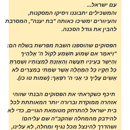
עם ישראל...
והמשכילים יתבוננו ויסיקו המסקנות,
והעיוורים ימשיכו כאותה "בת יענה", המסרבת
להבין את גודל הסכנה.
הפסוקים שהוספנו השבת מפרשת בשלח הם:
"וַיֹּאמֶר אִם שָׁמוֹעַ תִּשְׁמַע לְקוֹל ה' אֱלֹהֶיךָ
וְהַיָּשָׁר בְּעֵינָיו תַּעֲשֶׂה וְהַאֲזַנְתָּ לְמִצְוֹתָיו וְשָׁמַרְתָּ
כָּל חֻקָּיו כָּל הַמַּחֲלָה אֲשֶׁר שַׂמְתִּי בְמִצְרַיִם לֹא
אָשִׂים עָלֶיךָ כִּי אֲנִי ה' רֹפְאֶךָ: (שמות טו כו).
תיכף כשקראתי את הפסוקים הבנתי שזוהי
אזהרה ממוקדת וברורה יותר המאותתת לכל
בית ישראל להתרחק מטומאת הגויים, כדי לא
להידבק מהמחלה שהקב"ה שם עליהם!
ושהדרך להינצל מכל נגיף ומחלה, לא עלינו,