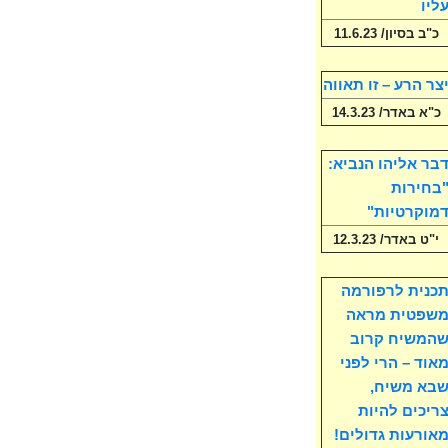
ליו
כ"ב בסיון/ 11.6.23
צר הרע – זו תאווה
כ"א באדר/ 14.3.23
בר אליהו הנביא:
בחירות
מוקרטיות"
י"ט באדר/ 12.3.23
כנית לרפורמה
שפטית מראה
המשיח קרוב
אוד – הרי לפני
בא משיח,
ריכים להיות
אורעות גדולים!