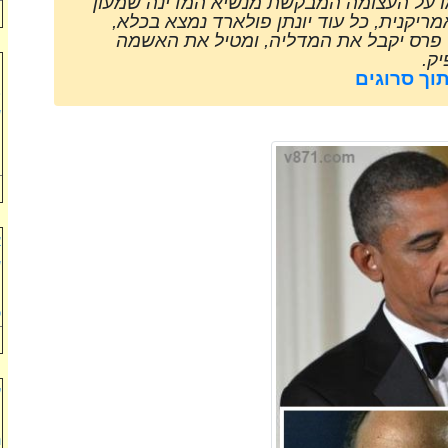
50, איש כבר חתמו על העצומה המבקשת מנשיא המדינה שמעון
יקנית, כל עוד יונתן פולארד נמצא בכלא,
י פרס יקבל את המדליה, ומטיל את האשמה
ק.
ר
וך סרוגים
ב
ש
ה
ל
א
ש
ה
כ
ע
מ
נ