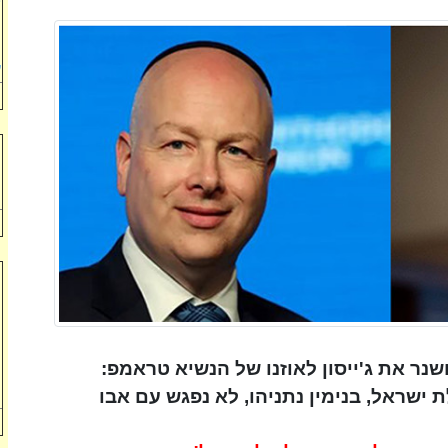
ו
ה
ע
ה
מ
ל
מ
ה
ה
ו
שנר את ג'ייסון לאוזנו של הנשיא טראמפ:
ל
ישראל, בנימין נתניהו, לא נפגש עם אבו
ה