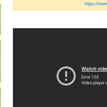
https://ww
י
ל
ל
ש
כ
ב
א
ה
ה
ש
ע
ב
ו