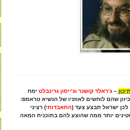
א
ח
ח
מ
ה
ט
י
ש
יכון
–
ג'ראלד קושנר וג'ייסון גרינבלט
ימח
ל
כיוון שהם לוחשים לאוזניו של הנשיא טראמפ:
א
לכן ישראל תבצע צעד (
התאבדותי
) רציני
סטינים יותר ממה שהוצע להם בתוכנית המאה
א
ב