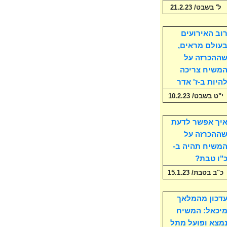
ל' בשבט/ 21.2.23
וב האירועים
עולם מראים,
ההכרזה על
משיח צריכה
היות ב-ז' אדר
י"ט בשבט/ 10.2.23
יך אפשר לדעת
ההכרזה על
משיח תהיה ב-
"ו טבת?
כ"ב בטבת/ 15.1.23
דכון מהמלאך
יכאל: המשיח
מצא ופועל מתל