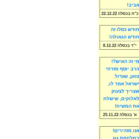
ביב!
כ"ח בכסלו/ 22.12.22
ודש כסלו זה
ודש הגאולה!
י"ד בכסלו/ 8.12.22
י זה האיש?!
רב יוסף מזרחי
וען, שגדול
שראל אמר לו,
צריך לצעוק
אלוקים, שישלח
ת המשיח!
א' בכסלו/ 25.11.22
נו מזהירים!
מלחמת גוג