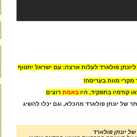
ע
י
ד
"
ד
ליונתן פולארד לעלות ארצה: עם ישראל יחטוף
ר מקרי מוות בעריסה!
ת
ו קודמיו בתפקיד, היו
באמת
רוצים
מ
ר של יונתן פולארד מהכלא, וגם יכלו להשיג
ש
מ
ש
צ
ל יונתן פולארד
מ