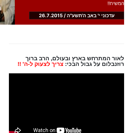
המשיח!!
עדכוני י' באב ה'תשע"ה / 26.7.2015
לאור המתרחש בארץ ובעולם, הרב ברוך
רוזנבלום על גבול הבכי:
צריך לצעוק ל-ה' !!