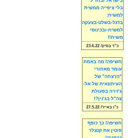
בישראל ובחו"ל
בלי ציפייה ממשית
למשיח:
בדגל-בשלט-בצעקה
למשיח-ובכינוסי
משיח!!
כ"ד בסיון/ 23.6.22
חשיפה! מה באמת
עומד מאחורי
"הֵרַצחה" של
העיתונאית של אל-
ג'זירה בפעולת
צה"ל בג'נין?!
כ"ו באייר/ 27.5.22
חשיפה! כך כופף
פוטין את קנצלר
גרמניה!