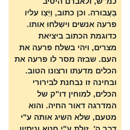
כמ"ש, ולאברם היטיב
בַּעֲבוּרה. וכן כתוב, וַיְצַו עליו
פרעה אנשים וישַלחוּ אותו.
כדוגמת הכתוב ביציאת
מצרים, ויהי בשלח פרעה את
העם. שבזה מסר לו פרעה את
הכלים מדעתו ורצונו הטוב.
ובחינה זו נבחנת לבירורי
הכלים, למוחין דו"ק של
המדרגה דאור החיה. והוא
מטעם, שלא השיג אותה ע"י
דבר ה', זולת ע"י חטא וניסיון
.