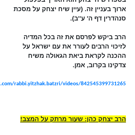
ארוך בעניין זה. (עיין שיח יצחק על מסכת
סנהדרין דף ה' ע''ב).
הרב ביקש לפרסם את זה בכל המדיה
לזיכוי הרבים לעורר את עם ישראל על
ההכנה לקראת ביאת הגאולה משיח
צדקינו בקרוב, אמן.
.com/rabbi.yitzhak.batzri/videos/842545399731265
הרב יצחק כהן: שעור מרתק על המצב!