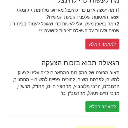
מה לעשות כדי להינצל
1) מה יעשה אדם כדי להינצל מארועי מלחמת גוג ומגוג
ושאר האסונות שלפני והופעת המשיח?!
2) מה באופן מעשי עלי לעשות כדי שאוכל לעמוד בבית דין
שמים ולענות על השאלה "ציפית לישועה"?!
למאמר המלא
הגאולה תבוא בזכות הצעקה
תאור מפורט של המקורות המתארים למה עלינו לצעוק
למשיח, לפרסם משיח, להוכיח ציפייה למשיח – מהתנ"ך,
הרמב"ם, הרבי מלובביץ, מהחפץ חיים, מחז"ל, מרש"י,
מרבי חיים ויטאל, מהרמב"ן וכו'
למאמר המלא