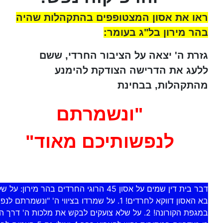
ראו את אסון המצטופפים בהתקהלות שהיה
בהר מירון בל"ג בעומר:
גזרת ה' יצאה על הציבור החרדי, ששם
ללעג את הדרישה הצודקת להימנע
מהתקהלות, בבחינת
"ונשמרתם
לנפשותיכם מאוד"
דבר בית דין שמים על אסון 45 הרוגי החרדים בהר מירו
בא האסון דווקא לחרדים! 1. על שמרדו בציווי ה' "ונשמרתם
במגפת הקורונה! 2. על שלא צועקים לבקש את מלכות ה' ד