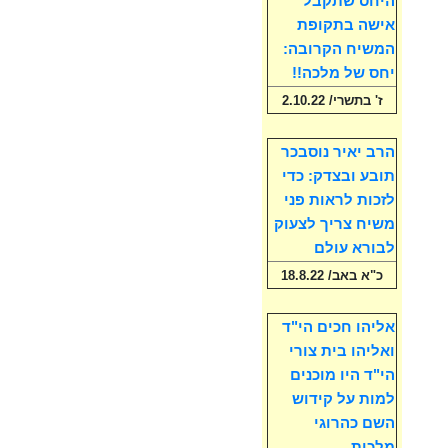
היחס שתקבל
אישה בתקופת
המשיח הקרובה:
יחס של מלכה!!
ז' בתשרי/ 2.10.22
הרב יאיר נוסבכר
תובע ובצדק: כדי
לזכות לראות פני
משיח צריך לצעוק
לבורא עולם
כ"א באב/ 18.8.22
אליהו חכים הי"ד
ואליהו בית צורי
הי"ד היו מוכנים
למות על קידוש
השם כהרוגי
מלכות