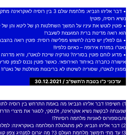
• דבר אליהו הנביא: מלחמת עולם 3 בין רוסיה לאו
נשיא רוסיה, פוטין!
• פוטין לוטש את עיניו על המשך השתלטות הן של ליטא והן של ל
הוא רואה מדינות ברית המועצות לשעבר!
• גם לפולין יש סיבה לחשוש מפלישה רוסית: פוטין רואה בהצבת
נאט"ו במזרח אירופה – כאיום כלפיו!!
• מדוע לוחם פוטין בסוריה? טורקיה שייכת לנאט"ו, והיא מדרגה
אישורה כחברה באיחוד האירופאי. כאשר פוטין נכנס לצפון סוריה
מפגין לנאט"ו, שסוריה לשיטתו לא בריבונות מוחלטת של נאט"ו!
עדכוני כ"ו בטבת ה'תשפ"ב / 30.12.2021
1) חשיפה! דבר אליהו הנביא! מה באמת התרחש בין רוסיה לתור
שנענתה לבקשת נשיא אוקראינה, זלנסקי, לסגור את מיצרי הדרד
והבוספורוס לאוניות מלחמה רוסיות?!
2) דבר אליהו הנביא: לאן מתגלגלת המלחמה באוקראינה: למל
3! עד מתי תימשך מלחמת העולם 3? מה יגרום למנהיג 