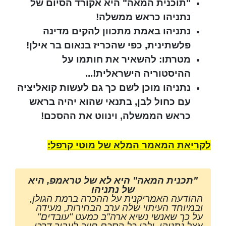
"תוכנית המאה" היא אקורד הסיום של
נתניהו כראש ממשלה!
נתניהו באמת מתכוון להקים מדינה
פלשתינית, כפי שהכריז בנאום בר אילן!
מטרתו: להשאיר את חותמו על
ההיסטוריה הישראלית!...
נתניהו מוכן לשם כך גם לעשות קואליציה
עם כחול לבן, בתנאי שהוא יהיה בראש
כראש הממשלה, וינווט את ההסכם!
לקריאת המאמר המלא של מוטי קרפל:
"תכנית המאה" היא לא של טראמפ, היא
של נתניהו
ההודעה האמריקנית על ההכרה ברמת הגולן,
ובמיוחד העיתוי שלה ערב הבחירות, מעידה
על כך שאנשי נשיא ארה"ב כמעט "עובדים"
אצל נתניהו, ולכן כל הסכם חייב לעבור דרכו