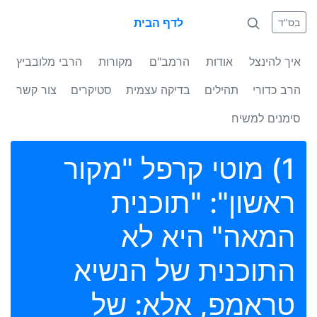
לדף הבית
בס"ד
איך להינצל
אודות
הרמב"ם
מקורות
הרבי מלובביץ
הרב כדורי
תהילים
בדיקה עצמית
סטיקרים
צור קשר
סימנים למשיח
1) מוטי קרפל "מקור
ראשון": "תוכנית
המאה" היא לא
התוכנית של הנשיא
טראמפ, אלא: של