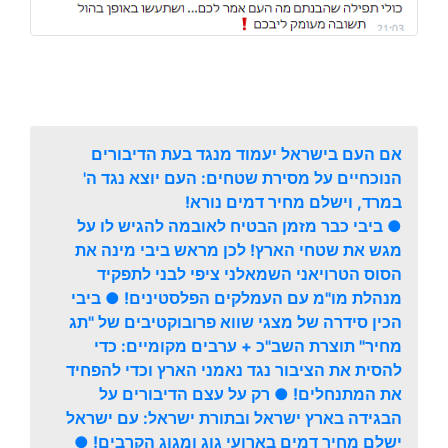
אם העם בישראל יעמוד מנגד בעת הדיבורים
הנוכחיים על מסירת שטחים: העם יוצא נגד ה'
במרד, וישלם מחיר דמים נורא!
● ביבי כבר מזמן הבטיח לאובמה להגיש לו על
מגש את שטחי הארץ! לכן מראש ביבי מינה את
הסוס הטרויאני השמאלני ציפי לבני לתפקיד
מנהלת מו"מ עם העמלקים הפלסטינים! ● ביבי
הכין סידרה של מצגי שווא פרובוקטיבים של "תג
מחיר" תוצרת השב"כ + ערבים מקומיים: כדי
להסית את הציבור נגד נאמני הארץ וכדי להפחיד
את המתנחלים! ● רק על עצם הדיבורים על
הבגידה בארץ ישראל ובתורת ישראל: עם ישראל
ישלם מחיר דמים בארועי גוג ומגוג הקרבים! ●