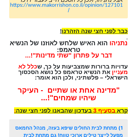
https://www.makorrishon.co.il/opinion/127101
/
כבר לפני חצי שנה הזהרנו
!
נתניהו
הוא האיש שלחש לאוזנו של הנשיא
טראמפ:
דבר על פתרון "שתי מדינות"!...
עדויות ברורות שמצביעות על כך, ש
כלל לא
מעניין
את הנשיא טראמפ כל נושא הסכסוך
הישראלי – פלשתיני, ולכן הוא אומר:
"מדינה אחת או שתיים - העיקר
שיהיו שמחים"!...
קרא
בסעיף 3
בעדכון שהבאנו לפני חצי שנה
:
1) מתחת לבית החולים שיפא בעזה, מנהל החמאס
מפעל לייצר טילים ארוכי טווח! גם מתחת לבית