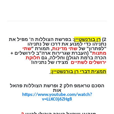
2)
רן בורנשטיין
: בפרשת הצוללות ה' מפיל את
נתניהו כדי למנוע את דרכו של נתניהו
"לפתרון" של
שתי מדינות
, תמורת "
שתי
מתנות
" (העברת שגרירות ארה"ב לירושלים +
הכרה ברמת הגולן) וחלילה, גם
חלוקת
ירושלים לשתיים
מצידו של נתניהו!
תמצית דברי רן בורנשטיין:
הסכם טראמפ חלק 2 ופרשת הצוללות פהאל
אות
https://www.youtube.com/watch?
v=LLKC0j6ZHg8