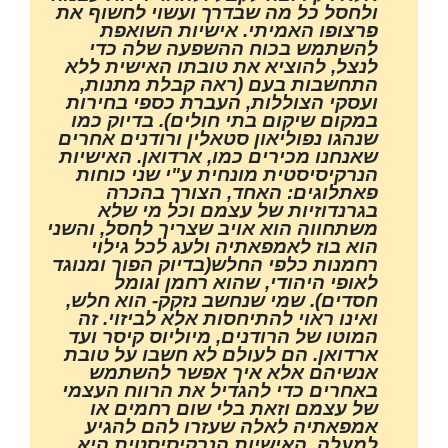
ולחסל כל מה שבדרך ועשוי לחשוף את
פרצופו האמיתי. אישיות השואפת
להשתמש בכוח ההשפעה שלה כדי
לנצל, להוציא את טובתו האישית ללא
התחשבות בעם (ראה קבלת מתנות,
ועסקי הצוללות, העברת כספי בחירות
במקום שיקום בתי חולים). בדיוק כמו
שנהגו נפוליאון סטאלין ורודנים אחרים
שאנחנו מכירים כמו, ארדואן. האישיות
הנרקיסיסטית מונחית ע"י שני כוחות
פאתלוגים: האחד, הצורך בהכרה
בגרנדוזיות של עצמם וכל מי שלא
משתחווה הוא אויב שצריך לחסל, והשני
הוא בוז לאמפאתיה ולעג לכל גילוי
רחמנות כלפי החלש(בדיוק הפוך ומנוגד
לאופי היהודי, שהוא רחמן וגומל
חסדים). שמי שנחשב נזקק- הוא חלש,
ואינו ראוי להתיחסות אלא לביזוי. זה
המוטו של הרודנים, מיוליוס קיסר ועד
ארדואן. הם לעולם לא חשבו על טובת
אנשיהם אלא איך אפשר להשתמש
באחרים כדי להגדיל את הרווח העצמי
של עצמם וזאת בלי שום רחמים או
אמפאתיה לאלה שעזרו להם להגיע
למעלה. האישיות הנרקיסיסטית היא