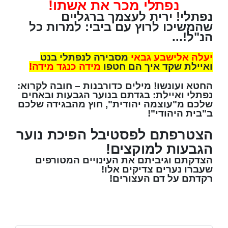
נפתלי מכר את אשתו!
נפתלי! ירית לעצמך ברגליים
שהמשיכו לרוץ עם ביבי: למרות כל
הנ"ל!...
יעלה אלישבע גבאי
מסבירה לנפתלי בנט
ואיילת שקד איך הם חטפו
מידה כנגד מידה!
החטא ועונשו! מילים כדורבנות – חובה לקרוא:
נפתלי ואיילת: בגדתם בנוער הגבעות ובאחים
שלכם מ"עוצמה יהודית", חוץ מהבגידה שלכם
ב"בית היהודי"!
הצטרפתם לפסטיבל הפיכת נוער
הגבעות למוקצים!
הצדקתם וגיביתם את העינויים המטורפים
שעברו נערים צדיקים אלו!
רקדתם על דם העצורים!