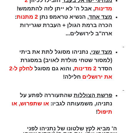
מנהיגי ישראל בעבר
הובילו לכיוון
2
מדינות
, אבל ה' לא ייתן לזה להתממש!
מצד אחד,
הנשיא טראמפ נתן
2 מתנות
:
הכרה ברמת הגולן + העברת שגרירות
ארה"ב לירושלים...
מצד שני
, נתניהו מסוגל לתת את ביתי
(למסור שטחי מולדת לאויב) במסגרת
הסדר
2 מדינות
, והוא גם מסוגל
לחלק ל-2
את ירושלים
חלילה!
פרשת הצוללות
שהתעוררה לפתע על
נתניהו, משמעותה לגביו:
או שתפרוש, או
תיפול
!
ה' מביא לקץ שלטונו של נתניהו לפני