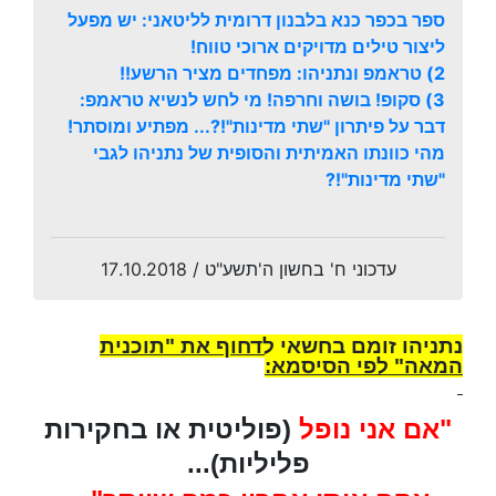
ספר בכפר כנא בלבנון דרומית לליטאני: יש מפעל
ליצור טילים מדויקים ארוכי טווח!
2) טראמפ ונתניהו: מפחדים מציר הרשע!!
3) סקופ! בושה וחרפה! מי לחש לנשיא טראמפ:
דבר על פיתרון "שתי מדינות"!?... מפתיע ומוסתר!
מהי כוונתו האמיתית והסופית של נתניהו לגבי
"שתי מדינות"!?
עדכוני ח' בחשון ה'תשע"ט / 17.10.2018
נתניהו זומם בחשאי לדחוף את "תוכנית
המאה" לפי הסיסמא:
"אם אני נופל
(פוליטית או בחקירות
פליליות)...