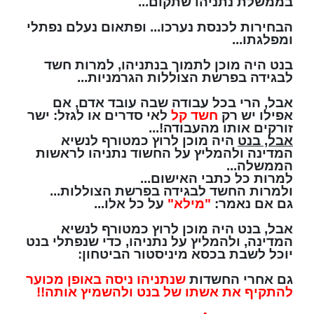
בממשלת נתניהו שתקום...
הבחירות לכנסת נערכו... ופתאום נעלם נפתלי
ומפלגתו...
בנט היה מוכן לתמוך בנתניהו, למרות חשד
לבגידה בפרשת הצוללות הגרמניות...
אבל, הרי בכל עבודה שבה עובד אדם, אם
אפילו יש רק
חשד קל
לאי סדרים או לגזל: ישר
זורקים אותו מהעבודה!...
אבל, בנט
היה מוכן לרוץ כמטורף לנשיא
המדינה ולהמליץ על החשוד נתניהו לראשות
הממשלה...
למרות כל כתבי האישום...
ולמרות החשד לבגידה בפרשת הצוללות...
גם אם נאמר:
"מילא"
על כל אלו...
אבל, בנט היה מוכן לרוץ כמטורף לנשיא
המדינה, ולהמליץ על נתניהו, כדי שנפתלי בנט
יוכל לשבת בכסא מיניסטור הביטחון:
גם אחרי החשדות
שנתניהו ניסה באופן מכוער
להתקיף את אשתו של בנט ולהשמיץ אותה!!