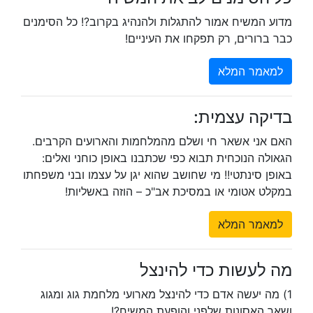
מדוע המשיח אמור להתגלות ולהנהיג בקרוב?! כל הסימנים
כבר ברורים, רק תפקחו את העיניים!
למאמר המלא
בדיקה עצמית:
האם אני אשאר חי ושלם מהמלחמות והארועים הקרבים.
הגאולה הנוכחית תבוא כפי שכתבנו באופן כוחני ואלים:
באופן סינתטי!! מי שחושב שהוא יגן על עצמו ובני משפחתו
במקלט אטומי או במסיכת אב"כ – הוזה באשליות!
למאמר המלא
מה לעשות כדי להינצל
1) מה יעשה אדם כדי להינצל מארועי מלחמת גוג ומגוג
ושאר האסונות שלפני והופעת המשיח?!