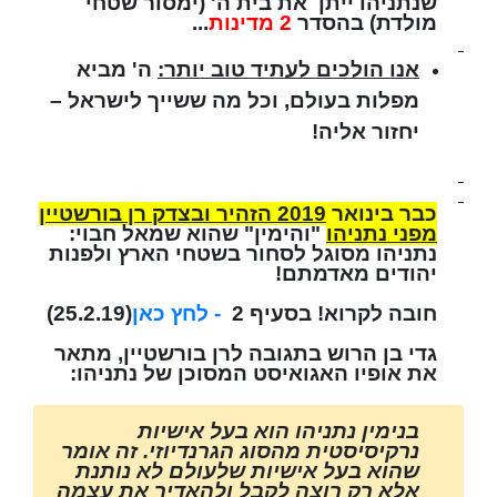
שנתניהו ייתן את בית ה' (ימסור שטחי
מולדת) בהסדר
2 מדינות
...
אנו הולכים לעתיד טוב יותר:
ה' מביא
מפלות בעולם, וכל מה ששייך לישראל –
יחזור אליה!
כבר בינואר 2019 הזהיר ובצדק רן בורשטיין
מפני נתניהו
"והימין" שהוא שמאל חבוי:
נתניהו מסוגל לסחור בשטחי הארץ ולפנות
יהודים מאדמתם!
חובה לקרוא! בסעיף 2
- לחץ כאן
(25.2.19)
גדי בן הרוש בתגובה לרן בורשטיין, מתאר
את אופיו האגואיסט המסוכן של נתניהו:
בנימין נתניהו הוא בעל אישיות
נרקיסיסטית מהסוג הגרנדיוזי. זה אומר
שהוא בעל אישיות שלעולם לא נותנת
אלא רק רוצה לקבל ולהאדיר את עצמה