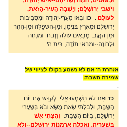
וּבַסּוּסִים, הֵמָּה וְשָׂרֵיהֶם--אִישׁ יְהוּדָה,
וְיֹשְׁבֵי יְרוּשָׁלִָם; וְיָשְׁבָה הָעִיר-הַזֹּאת,
לְעוֹלָם
.
כו
וּבָאוּ מֵעָרֵי-יְהוּדָה וּמִסְּבִיבוֹת
יְרוּשָׁלִַם וּמֵאֶרֶץ בִּנְיָמִן, וּמִן-הַשְּׁפֵלָה וּמִן-הָהָר
וּמִן-הַנֶּגֶב, מְבִאִים עוֹלָה וְזֶבַח, וּמִנְחָה
וּלְבוֹנָה--וּמְבִאֵי תוֹדָה, בֵּית ה'
.
אזהרת ה' אם לא נשמע בקולו לציווי של
שמירת השבת:
כז
וְאִם-לֹא תִשְׁמְעוּ אֵלַי, לְקַדֵּשׁ אֶת-יוֹם
הַשַּׁבָּת, וּלְבִלְתִּי שְׂאֵת מַשָּׂא וּבֹא בְּשַׁעֲרֵי
יְרוּשָׁלִַם, בְּיוֹם הַשַּׁבָּת:
וְהִצַּתִּי אֵשׁ
בִּשְׁעָרֶיהָ, וְאָכְלָה אַרְמְנוֹת יְרוּשָׁלִַם--וְלֹא