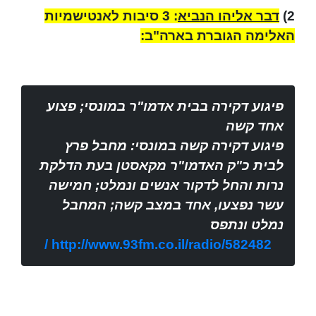
2)
דבר אליהו הנביא
: 3 סיבות לאנטישמיות
האלימה הגוברת בארה"ב:
פיגוע דקירה בבית אדמו"ר במונסי; פצוע
אחד קשה
פיגוע דקירה קשה במונסי: מחבל פרץ
לבית כ"ק האדמו"ר מקאסטן בעת הדלקת
נרות והחל לדקור אנשים ונמלט; חמישה
עשר נפצעו, אחד במצב קשה; המחבל
נמלט ונתפס
http://www.93fm.co.il/radio/582482 /