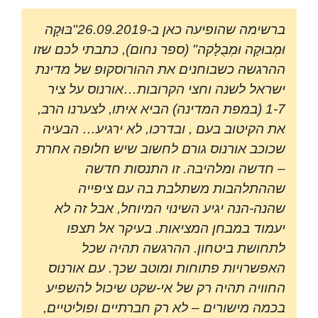
ברשימה שהופיעה כאן ב-26.09.2019"בּוּקָה
וּמְבוּקָה וּמְבֻלָּקה" (ספר נחום), כתבתי לכם שזו
ההרגשה כשבוחנים את ההורוסקופ של מדינת
ישראל לשנה וחצי הקרובות…אורנוס על ציר
1-7 (במפת המדינה) הביא איתו, לצערנו הרב,
את הקיטוב בעם , ובדרכו, לא ירגיע… הבעיה
שכוכב אורנוס גורם לחשוב שיש חלופה אחרת
– חדשה ומלהיבה. זו התנסות חדשה
שההתלהבות משתלבת בה עם ציפייה
שהנה-הנה יגיע השינוי המיוחל, אבל זה לא
יעמוד במבחן המציאות. בעיקר אל תצפו
לתחושת ביטחון. ההרגשה תהיה שכל
האפשרויות פתוחות ומוטב שכך. עם אורנוס
החוויה תהיה רק של אי-שקט שיכול להשפיע
בכמה מישורים – לא רק חברתיים ופוליטיים,