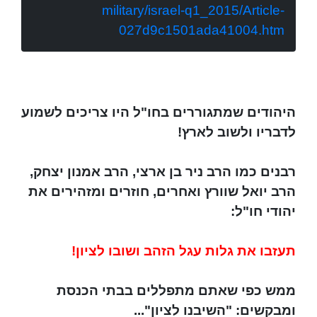
military/israel-q1_2015/Article-
027d9c1501ada41004.htm
היהודים שמתגוררים בחו"ל היו צריכים לשמוע
לדבריו ולשוב לארץ!
רבנים כמו הרב ניר בן ארצי, הרב אמנון יצחק,
הרב יואל שוורץ ואחרים, חוזרים ומזהירים את
יהודי חו"ל:
תעזבו את גלות עגל הזהב ושובו לציון!
ממש כפי שאתם מתפללים בבתי הכנסת
ומבקשים: "השיבנו לציון"...