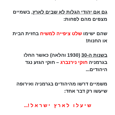
גם אם יהודי הגלות לא שבים לארץ
, בשמיים
מצפים מהם לפחות:
שהם ישימו
שלט ציפייה למשיח
בחזית הבית
או החנות!
בשנות ה-30
(1930 והלאה) כאשר החלו
בגרמניה
חוקי נירנברג
– חוקי הגזע נגד
היהודים...
משמיים דרשו מהיהודים בגרמניה ואירופה
שיעשו רק דבר אחד:
ש י ע ל ו ל א ר ץ י ש ר א ל !...