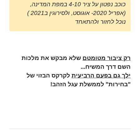
כוכב נפטון על ציר 4-10 במפת המדינה,
(אפריל 2020- אוגוסט, ולסירוגין ב2021 )
נוכל לחזור ולהתאחד
רק ציבור מטומטם
שלא מבקש את מלכות
השם דרך המשיח...
ילך גם בפעם הרביעית
לקרקס הבזוי של
"בחירות" לממשלת עגל הזהב!