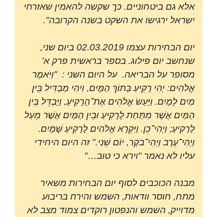
אלא גם ביטחוניים. כך שקשה להאמין שאזרחי
ישראל ירגישו את השקט בשנה הקרובה".
יום הבחירות עצמו 02.03.2019 ביום שני,
שנחשב יום פילוג. בספר בראשית פרק א'
מסופר על הבריאה. על היום השני : "וַיֹּאמֶר
אֱלֹהִים: יְהִי רָקִיעַ בְּתוֹךְ הַמָּיִם, וִיהִי מַבְדִּיל בֵּין
מַיִם לָמָיִם. וַיַּעַשׂ אֱלֹהִים אֶת־הָרָקִיעַ, וַיַּבְדֵּל בֵּין
הַמַּיִם אֲשֶׁר מִתַּחַת לָרָקִיעַ וּבֵין הַמַּיִם אֲשֶׁר מֵעַל
לָרָקִיעַ; וַיְהִי־כֵן. וַיִּקְרָא אֱלֹהִים לָרָקִיעַ שָׁמָיִם.
וַיְהִי־עֶרֶב וַיְהִי־בֹקֶר, יוֹם שֵׁנִי." זה היום היחידי
עליו לא נאמר "וירא כי טוב…"
מבנה הכוכבים לסוף יום הבחירות משאיר
מתח, חוסר וודאות, השמש והירח בריבוע
מדוייק, השמש והנפטון רוקדים צמוד מצב לא