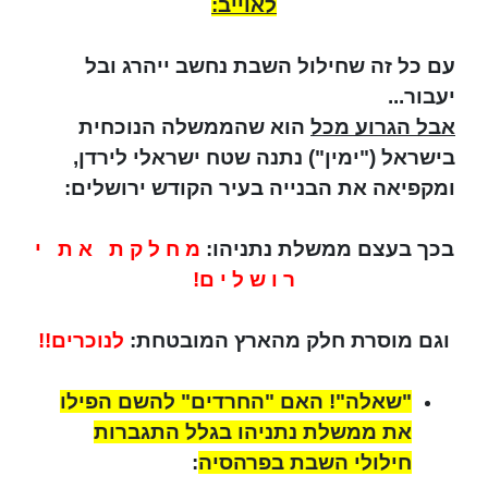
לאוייב:
עם כל זה שחילול השבת נחשב ייהרג ובל
יעבור...
אבל הגרוע מכל
הוא שהממשלה הנוכחית
בישראל ("ימין") נתנה שטח ישראלי לירדן,
ומקפיאה את הבנייה בעיר הקודש ירושלים:
בכך בעצם ממשלת נתניהו:
מ ח ל ק ת א ת י
ר ו ש ל י ם!
וגם מוסרת חלק מהארץ המובטחת:
לנוכרים!!
"שאלה"! האם "החרדים" להשם הפילו
את ממשלת נתניהו בגלל התגברות
חילולי השבת בפרהסיה
: