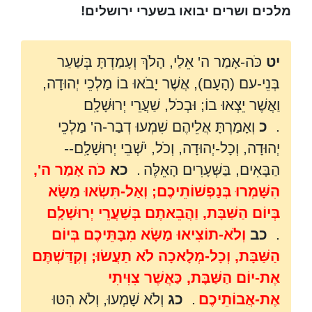
מלכים ושרים יבואו בשערי ירושלים!
יט
כֹּה-אָמַר ה' אֵלַי, הָלֹךְ וְעָמַדְתָּ בְּשַׁעַר
בְּנֵי-עם (הָעָם), אֲשֶׁר יָבֹאוּ בוֹ מַלְכֵי יְהוּדָה,
וַאֲשֶׁר יֵצְאוּ בוֹ; וּבְכֹל, שַׁעֲרֵי יְרוּשָׁלִָם
.
כ
וְאָמַרְתָּ אֲלֵיהֶם שִׁמְעוּ דְבַר-ה' מַלְכֵי
יְהוּדָה, וְכָל-יְהוּדָה, וְכֹל, יֹשְׁבֵי יְרוּשָׁלִָם--
הַבָּאִים, בַּשְּׁעָרִים הָאֵלֶּה
.
כא
כֹּה אָמַר ה',
הִשָּׁמְרוּ בְּנַפְשׁוֹתֵיכֶם; וְאַל-תִּשְׂאוּ מַשָּׂא
בְּיוֹם הַשַּׁבָּת, וַהֲבֵאתֶם בְּשַׁעֲרֵי יְרוּשָׁלִָם
.
כב
וְלֹא-תוֹצִיאוּ מַשָּׂא מִבָּתֵּיכֶם בְּיוֹם
הַשַּׁבָּת, וְכָל-מְלָאכָה לֹא תַעֲשׂוּ; וְקִדַּשְׁתֶּם
אֶת-יוֹם הַשַּׁבָּת, כַּאֲשֶׁר צִוִּיתִי
אֶת-אֲבוֹתֵיכֶם
.
כג
וְלֹא שָׁמְעוּ, וְלֹא הִטּוּ