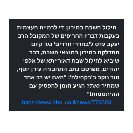
חילול השבת במירון: די לרמייה העצמית
בעקבות דבריו החריפים של המקובל הרב
יעקב עדס ל'בחדרי חרדים' נגד קיום
ההדלקה במירון במוצאי השבת, דבר
שיביא לחילול שבת דאורייתא של אלפי
יהודים, מפרסם כתב התחבורה עידן יוסף,
טור נוקב ב'בקהילה': "האם יש רב אחד
שמתיר זאת? הגיע הזמן להפסיק עם
ההיתממות!"
https://www.bhol.co.il/news/779593