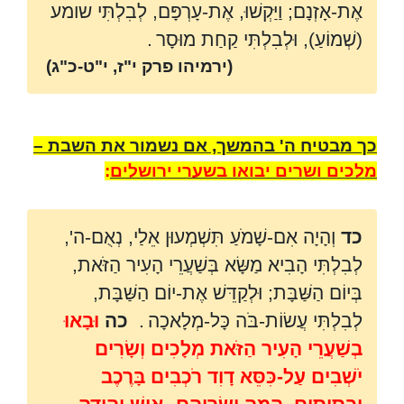
אֶת-אָזְנָם; וַיַּקְשׁוּ, אֶת-עָרְפָּם, לְבִלְתִּי שומע
(שְׁמוֹעַ), וּלְבִלְתִּי קַחַת מוּסָר
.
(ירמיהו פרק י"ז, י"ט-כ"ג)
כך מבטיח ה' בהמשך, אם נשמור את השבת –
מלכים ושרים יבואו בשערי ירושלים
:
כד
וְהָיָה אִם-שָׁמֹעַ תִּשְׁמְעוּן אֵלַי, נְאֻם-ה',
לְבִלְתִּי הָבִיא מַשָּׂא בְּשַׁעֲרֵי הָעִיר הַזֹּאת,
בְּיוֹם הַשַּׁבָּת; וּלְקַדֵּשׁ אֶת-יוֹם הַשַּׁבָּת,
לְבִלְתִּי עֲשׂוֹת-בֹּה כָּל-מְלָאכָה
.
כה
וּבָאוּ
בְשַׁעֲרֵי הָעִיר הַזֹּאת מְלָכִים וְשָׂרִים
יֹשְׁבִים עַל-כִּסֵּא דָוִד רֹכְבִים בָּרֶכֶב