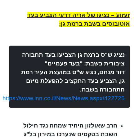
זעזוע – נציגו של אריה דרעי הצביע בעד
אוטובוסים בשבת ברמת גן:
נציג ש"ס ברמת גן הצביעו בעד תחבורה
ציבורית בשבת: "בעד פעמיים"
דוד מנחם, נציג ש"ס במועצת העיר רמת
גן, הצביע בעד התקציב להפעלת מיזם
התחבורה בשבת.
https://www.inn.co.il/News/News.aspx/422725
הרב שאולזון
היחיד שמחה נגד חילול
השבת בטקסים שנערכו במירון בל"ג