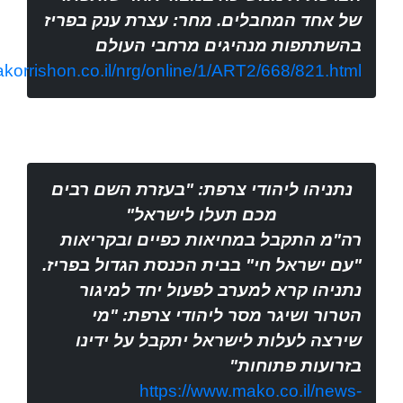
של אחד המחבלים. מחר: עצרת ענק בפריז
בהשתתפות מנהיגים מרחבי העולם
korrishon.co.il/nrg/online/1/ART2/668/821.html
נתניהו ליהודי צרפת: "בעזרת השם רבים
מכם תעלו לישראל"
רה"מ התקבל במחיאות כפיים ובקריאות
"עם ישראל חי" בבית הכנסת הגדול בפריז.
נתניהו קרא למערב לפעול יחד למיגור
הטרור ושיגר מסר ליהודי צרפת: "מי
שירצה לעלות לישראל יתקבל על ידינו
בזרועות פתוחות"
https://www.mako.co.il/news-