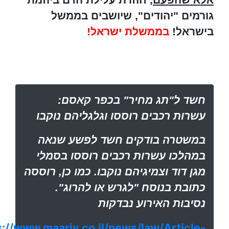
גורמים "יהודים", שיושבים בממשל
בישראל!
בממשלת ישראל!
חשד ל"תג מחיר" בכפר קאסם:
עשרות רכבים רוססו וגלגליהם נוקבו
במשטרה בודקים חשד לפשע שנאה
במהלכו עשרות רכבים רוססו בסמלי
מגן דוד וצמיגיהם נוקבו. כמו כן, רוססה
כתובת בנוסח "לגרש או להרוג".
נסיבות האירוע נבדקות
s://www.maariv.co.il/news/law/Article-