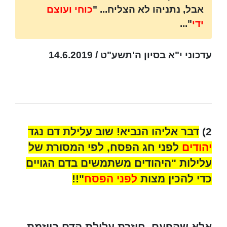
אבל, נתניהו לא הצליח... "
כוחי ועוצם
ידי
"...
עדכוני י"א בסיון ה'תשע"ט / 14.6.2019
2)
דבר אליהו הנביא! שוב עלילת דם נגד
יהודים
לפני חג הפסח, לפי המסורת של
עלילות "היהודים משתמשים בדם הגויים
כדי להכין מצות
לפני הפסח
"!!
אלא שהפעם
, חוזרת עלילת הדם ביוזמת