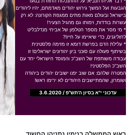
* דבר אליהו הנביא: על ההתנכלות החוזרת בנוער
הגבעות ועל המשך גירוש יהודים מאדמתם, יהיו ליהודים
בישראל ובעולם מאות מתים ממגפת הקורונה: לא רק
עשרות בודדות, וימותו גם מהגיל הצעיר!
* מי מסר את מספר הטלפון של אביחי מנדלבליט
לחוליגנים, כדי שיאיימו על חייו!?
* עלילת הדם בפרשת דומא זו מזימה פלסטינית
בשיתוף פעולה עם סוכני ביון יהודונים ישראלים! זו
עבודה משותפת של השב"כ והמוסד הישראלי יחד עם
השב"כ הפלסטיני!
המטרה שלהם: אם שוב יפנו ישובים יהודים ביהודה
ושומרון, שהמתיישבים היהודים לא ירימו ראש!
עדכוני י"א בסיון ה'תש"פ / 3.6.2020
ראש הממשלה בנימין נתניהו
החשוד