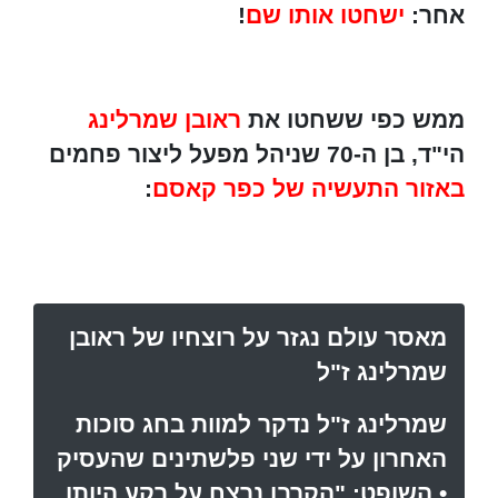
אחר:
ישחטו אותו שם
!
ממש כפי ששחטו את
ראובן שמרלינג
הי"ד, בן ה-70 שניהל מפעל ליצור פחמים
באזור התעשיה של כפר קאסם
:
מאסר עולם נגזר על רוצחיו של ראובן
שמרלינג ז"ל
שמרלינג ז"ל נדקר למוות בחג סוכות
האחרון על ידי שני פלשתינים שהעסיק
• השופט: "הקרבן נרצח על רקע היותו