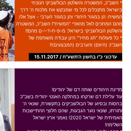
* השב"כ, המשטרה והשלטון הבולשביקי הנוכחי
בישראל מתנכלים לכל מי שמבקש את מלכות ה' דרך
המשיח: הן במגזר היהודי והן במגזר הערבי - אצל אלו
מהם המחכים לאל מהאדי "המשיח"! השב"כ, המשטרה
והשלטון הבולשביקי בישראל: מ-פ-ח-ד-י-ם מהם!!
* כל פעולות "תג מחיר" הינן עבודה משותפת של
השב"כ (היוזם) והערבים (המבצעים)!!
עדכוני כ"ו בחשון ה'תשע"ח / 15.11.2017
מדינת היהודים שותה דם של יהודים!
עוד עלילת דם שרקחו במחלקה האנטי יהודית בשב"כ
בחסות ובסיוע של הבולשביקים בתקשורת, שונאי ה'
ותורתו, שונאי נוער הגבעות, שהם חלוצי ההתיישבות
האמיתית של ישראל 2020! נאמני ארץ ישראל
השלימה!