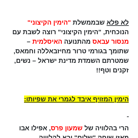
לא פלא
שבממשלת
"הימין הקיצוני"
הנוכחית, "הימין הקיצוני" רוצה לשבת עם
מנסור עבאס
מהתנועה
האיסלמית
–
שתומך בגורמי טרור מחיזבאללה וחמאס,
שמטרתם השמדת מדינת ישראל – נשים,
זקנים וטף!!
הימין המזויף איבד לגמרי את שפיותו:
הרי בהלוויה של
שמעון פרס
, אפילו אבו
מאזן שיחק "שלום" ובא להלוויה...