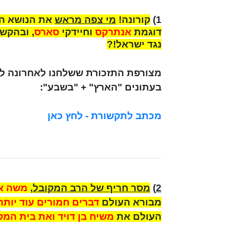
1)
קורונה!
מי צפה מראש
את הנושא הב
דוגמת
אנתרקס
וחיידקי
סארס
, ובהקש
נגד ישראל!?
מצורפת התזכורת ששלחנו לאחרונה לת
בעתונים "הארץ" + "בשבע":
מכתב לתקשורת - לחץ כאן
2
)
מסר חריף של הרב המקובל
,
משה אה
מבורא העולם
דברים חמורים עוד יותר
העולם את
משיח בן דויד ואת בית המ