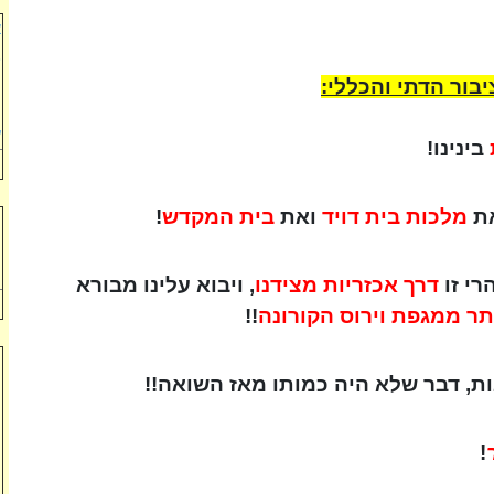
א
ב
ו
בור הדתי והכללי:
ה
ע
בינינו!
את
מלכות בית דויד
ואת
בית המקדש
!
ה
מ
ל
רי זו
דרך אכזריות מצידנו
, ויבוא עלינו מבורא
תר ממגפת וירוס הקורונה
!!
מ
ות, דבר שלא היה כמותו מאז השואה!!
ה
ה
ו
ר
!
ל