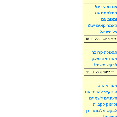
נו מזהירים!
מלחמת גוג
מגוג: גם
אמריקאים יעלו
ל ישראל
כ"ד בחשון/ 18.11.22
גאולה קרובה
אוד אם נצעק
בקש משיח!
י"ז בחשון/ 11.11.22
סר מהרב
ינוקא: להרים את
עיניים לשמיים
לזעוק לקב"ה
בקש מלכותו דרך