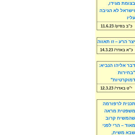
צומת מגידו,
ישראל לא הגיבה
ליו
כ"ב בסיון/ 11.6.23
צר הרע – זו תאווה
כ"א באדר/ 14.3.23
בר אליהו הנביא:
בחירות
מוקרטיות"
י"ט באדר/ 12.3.23
כנית לרפורמה
שפטית מראה
המשיח קרוב
אוד – הרי לפני
בא משיח,