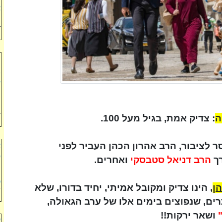
צ
מ
ר
ב
ש
ה
ל
ה
: צדיק אמת, בגיל מעל 100.
ר לציבור, הרב אהרון הכהן העביר לפני
א
ש
רך
הרב דניאל סטבסקי
ואחרים.
ה
כ
ן
, הינו צדיק ומקובל אמיתי, יחיד בדורו, שלא
, שנפוצים בימים אלו של ערב הגאולה,
ושאר ירקות!!
ע