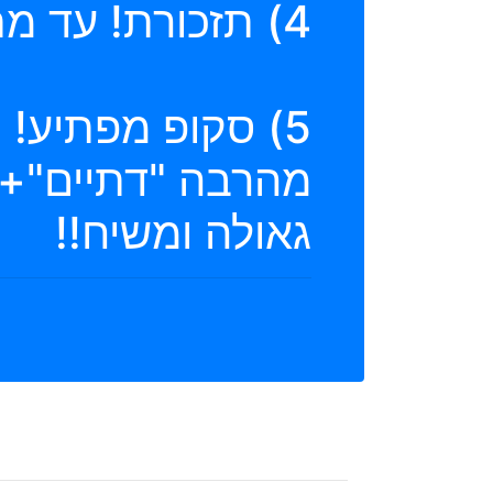
4) תזכורת! עד מתי תימשך מגפת וירוס הקורונה?!
5) סקופ מפתיע! 
מהרבה "דתיים"+"ח
גאולה ומשיח!!