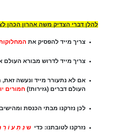
להלן דברי הצדיק משה אהרון הכהן לצי
צריך מייד להפסיק את
המחלוקות
צריך מייד לדרוש מבורא העולם 
אם לא נתעורר מייד ונעשה זאת, ה
העולם דברים (גזירות!)
חמורים יו
לכן נזרקנו מבתי הכנסת ומהישיב
נזרקנו לטובתנו: כדי
ש
נִ תְ ע וֹ רֵ 