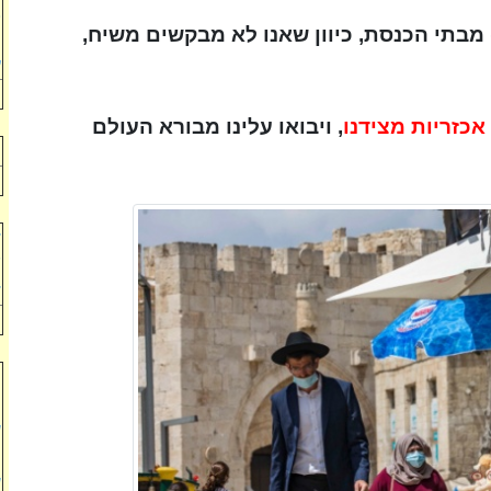
ב
 מבתי הכנסת, כיוון שאנו לא מבקשים משיח,
ו
ע
אכזריות מצידנו
, ויבואו עלינו מבורא העולם
י
ד
"
ד
ת
מ
ש
מ
ש