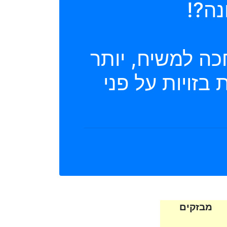
כה למשיח, יותר
בזויות על פני
מבזקים