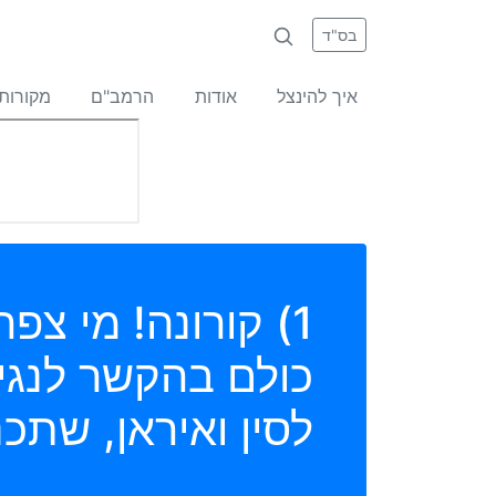
בס"ד
איך להינצל
אודות
הרמב"ם
מקורות
כולם בהקשר לנגי
לסין ואיראן, שתכנ