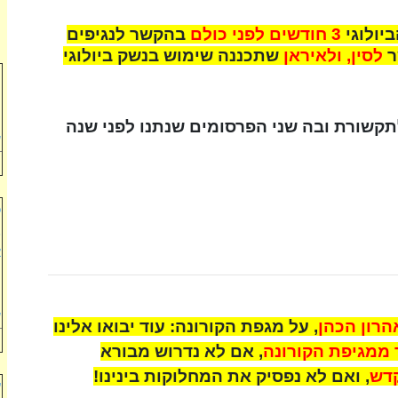
יולוגי
3 חודשים לפני כולם
בהקשר לנגיפים
ר
לסין, ולאיראן
שתכננה שימוש בנשק ביולוגי
י
ל
ל
קשורת ובה שני הפרסומים שנתנו לפני שנה
ש
כ
ב
א
ה
ה
ש
רון הכהן
, על מגפת הקורונה: עוד יבואו אלינו
 ממגיפת הקורונה
, אם לא נדרוש מבורא
קדש
, ואם לא נפסיק את המחלוקות בינינו!
ע