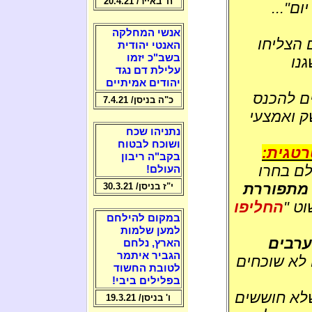
ח' באייר/ 20.4.21
ום"...
אנשי המחלקה
 הצליחו
האנטי יהודית
בשב"כ יזמו
נו
עלילת דם נגד
יהודים אמיתיים
ם להכנס
כ"ה בניסן/ 7.4.21
ק ואמצעי
נתניהו שכח
ושוכח לבטוח
רטגית:
בקב"ה ריבון
לם בחרו
העולם!
מתפוררת
י"ז בניסן/ 30.3.21
ט "
החליפו
במקום להילחם
למען שלמות
רבים
הארץ, נלחם
הגביר איתמר
 לא שוכחים
לטובת החשוד
בפלילים ביבי!
לא חוששים
ו' בניסן/ 19.3.21