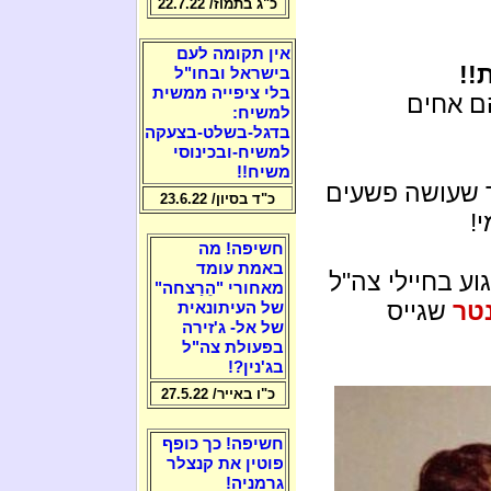
כ"ג בתמוז/ 22.7.22
אין תקומה לעם
!!
בישראל ובחו"ל
בלי ציפייה ממשית
ם אחים
למשיח:
בדגל-בשלט-בצעקה
למשיח-ובכינוסי
משיח!!
 שעושה פשעים
כ"ד בסיון/ 23.6.22
!
חשיפה! מה
באמת עומד
ע בחיילי צה"ל
מאחורי "הֵרַצחה"
טר
שגייס
של העיתונאית
של אל- ג'זירה
בפעולת צה"ל
בג'נין?!
כ"ו באייר/ 27.5.22
חשיפה! כך כופף
פוטין את קנצלר
גרמניה!