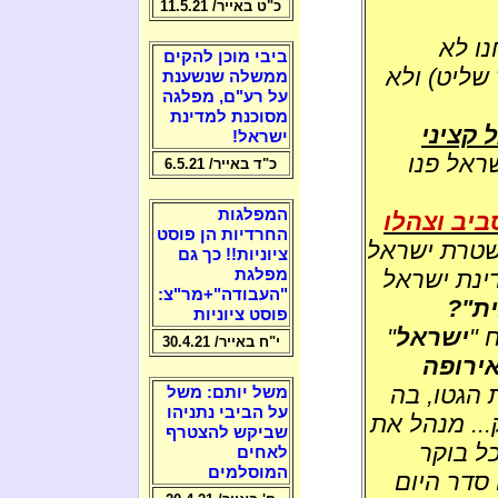
כ"ט באייר/ 11.5.21
ו לא
ביבי מוכן להקים
 שליט) ולא
ממשלה שנשענת
על רע"ם, מפלגה
מסוכנת למדינת
 קציני
ישראל!
ראל פנו
כ"ד באייר/ 6.5.21
המפלגות
ביב וצהלו
החרדיות הן פוסט
שטרת ישראל
ציוניות!! כך גם
נת ישראל
מפלגת
"העבודה"+מר"צ:
ית"?
פוסט ציוניות
 "
ישראל
"
י"ח באייר/ 30.4.21
אירופה
 הגטו, בה
משל יותם: משל
על הביבי נתניהו
.. מנהל את
שביקש להצטרף
ל בוקר
לאחים
המוסלמים
 סדר היום