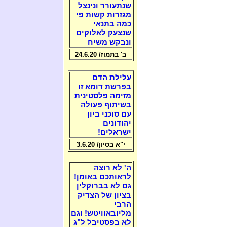
שנתעורר ונינצל
מגזרות קשות פי
כמה בתנאי
שנצעק לאלוקים
ונבקש משיח
ב' בתמוז/ 24.6.20
עלילת הדם
בפרשת דומא זו
מזימה פלסטינית
בשיתוף פעולה
עם סוכני ביון
יהודונים
ישראלים!
י"א בסיון/ 3.6.20
ה' לא רוצה
לראותכם באומן!
גם לא בברוקלין
בציון של הצדיק
הרבי
מליובאוויטש! וגם
לא בפסטיבל ל"ג