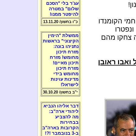
ן!
עג'ר בלי "הסכם
שלום" במטרה
להיפטר ממנו!
חמי הקומנדו
כ"ו בחשון/ 13.11.20
ונפטרו
ממשלת "הימין
ה צחקו מהם
הקיצוני" בראשות
נתניהו בונה:
מזרח תיכון
מחומש! מזרח
 ואבו ראובן
תיכון מאיים!
מזרח תיכון
מחומש בידי
מדינות עוינות
לישראל!
י"ב בחשון/ 30.10.20
דבר אליהו הנביא
ליהודי ארה"ב:
מה להצביע
בבחירות
הקרובות בארה"ב
ב-3 בנובמבר !?!