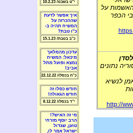
י"ט בשבט/ 10.2.23
להאשמות על
בי הכפר
איך אפשר לדעת
שההכרזה על
המשיח תהיה ב-
https
כ"ו טבת?
כ"ב בטבת/ 15.1.23
עדכון מהמלאך
לסדן
מיכאל: המשיח
נמצא ופועל מתל
ריה נתונים
אביב!
כ"ח בכסלו/ 22.12.22
מן לנשיא
ות
חודש כסלו זה
חודש הגאולה!
י"ד בכסלו/ 8.12.22
http://ww
מי זה האיש?!
הרב יוסף מזרחי
טוען, שגדול
ישראל אמר לו,