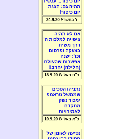
יום כיפור... עכשיו
תהיה גם: הצגת
יום כיפור!
ו' בתשרי/ 24.9.20
אם לא תהיה
ציפייה למלכות ה'
דרך משיח
בצעקה ופרסום
וכו': ישנה
אפשרות שהעולם
(חלילה) יחרב!!
כ"ט באלול/ 18.9.20
נתניהו הסכים
שממשל טראמפ
ימכור נשק
מתקדם
לאמירויות
כ"א באלול/ 10.9.20
נסיעה לאומן של
חסידי רבי נחמן