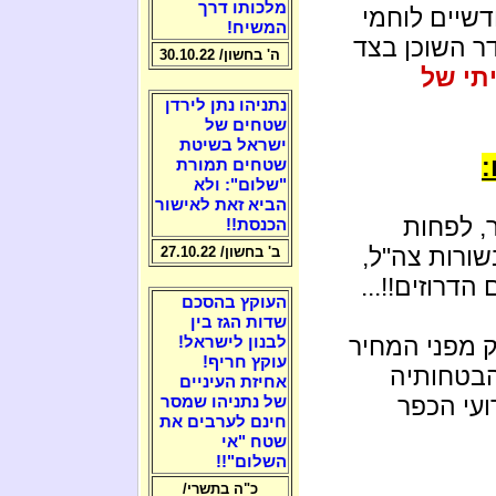
מלכותו דרך
המשיח!
ר השוכן בצד
ה' בחשון/ 30.10.22
תי של
נתניהו נתן לירדן
שטחים של
ישראל בשיטת
:
שטחים תמורת
"שלום": ולא
הביא זאת לאישור
, לפחות
הכנסת!!
שורות צה"ל,
ב' בחשון/ 27.10.22
הדרוזים!!...
העוקץ בהסכם
שדות הגז בין
 ובצדק מפני המחיר
לבנון לישראל!
עוקץ חריף!
בטחותיה
אחיזת העיניים
ועי הכפר
של נתניהו שמסר
חינם לערבים את
שטח "אי
השלום"!!
כ"ה בתשרי/