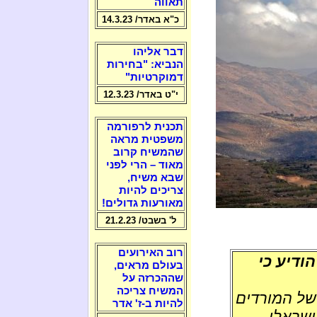
תאווה
כ"א באדר/ 14.3.23
דבר אליהו
הנביא: "בחירות
דמוקרטיות"
י"ט באדר/ 12.3.23
תכנית לרפורמה
משפטית מראה
שהמשיח קרוב
מאוד – הרי לפני
שבא משיח,
צריכים להיות
מאורעות גדולים!
ל' בשבט/ 21.2.23
רוב האירועים
ודיע כי
בעולם מראים,
שההכרזה על
המשיח צריכה
של המורדים
להיות ב-ז' אדר
ישראלי