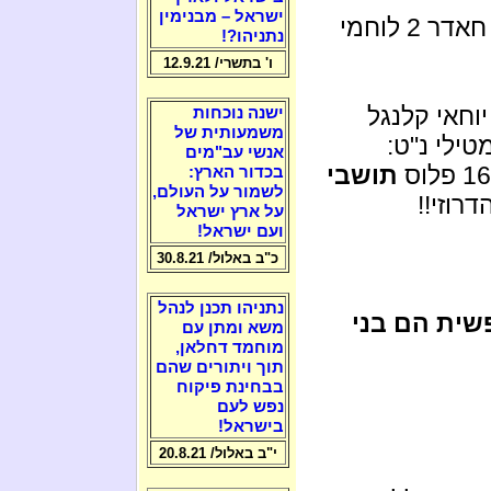
ישראל – מבנימין
פצעו מחבלים תושבי הכפר חאדר 2 לוחמי
נתניהו?!
ו' בתשרי/ 12.9.21
יוחאי קלנגל
ישנה נוכחות
משמעותית של
אנשי עב"מים
תושבי
בכדור הארץ:
לשמור על העולם,
רוזי!!
על ארץ ישראל
ועם ישראל!
כ"ב באלול/ 30.8.21
נתניהו תכנן לנהל
שית הם בני
משא ומתן עם
מוחמד דחלאן,
תוך ויתורים שהם
בבחינת פיקוח
נפש לעם
בישראל!
י"ב באלול/ 20.8.21