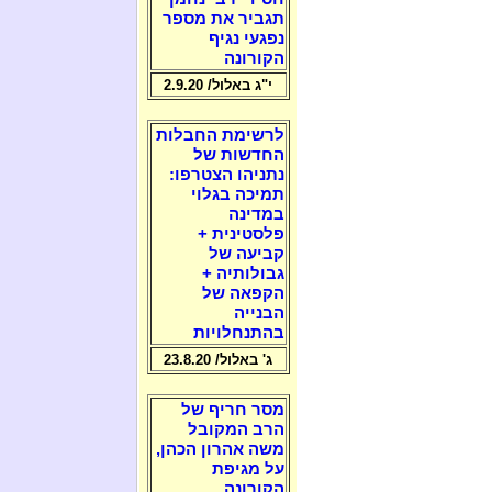
תגביר את מספר
נפגעי נגיף
הקורונה
י"ג באלול/ 2.9.20
לרשימת החבלות
החדשות של
נתניהו הצטרפו:
תמיכה בגלוי
במדינה
פלסטינית +
קביעה של
גבולותיה +
הקפאה של
הבנייה
בהתנחלויות
ג' באלול/ 23.8.20
מסר חריף של
הרב המקובל
משה אהרון הכהן,
על מגיפת
הקורונה