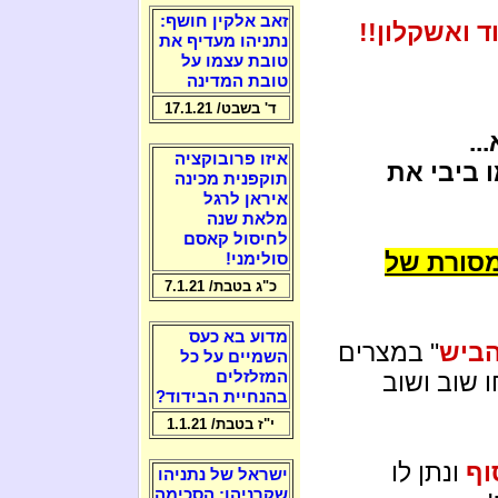
זאב אלקין חושף:
 ואשקלון!!
נתניהו מעדיף את
טובת עצמו על
טובת המדינה
ד' בשבט/ 17.1.21
..
איזו פרובוקציה
 ביבי את
תוקפנית מכינה
איראן לרגל
מלאת שנה
לחיסול קאסם
מסורת של
סולימני!
כ"ג בטבת/ 7.1.21
מדוע בא כעס
ביש
" במצרים
השמיים על כל
דחו שוב ושוב
המזלזלים
בהנחיית הבידוד?
י"ז בטבת/ 1.1.21
וף
ונתן לו
ישראל של נתניהו
שקרניהו: הסכימה