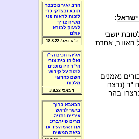
הרב יאיר נוסבכר
תובע ובצדק: כדי
ישראל
:
לזכות לראות פני
משיח צריך
לצעוק לבורא
טובת יושבי
עולם
כ"א באב/ 18.8.22
האוויר, אחרת
אליהו חכים הי"ד
ואליהו בית צורי
הי"ד היו מוכנים
למות על קידוש
רים נאמנים
השם כהרוגי
מלכות
י"ד (נרצח
ו' באב/ 3.8.22
זים שנרצחו בהר
הבאבא ברוך
בישר לראש
עיריית נתניה
מרים פיירברג:
את ראש העיר עד
ביאת המשיח