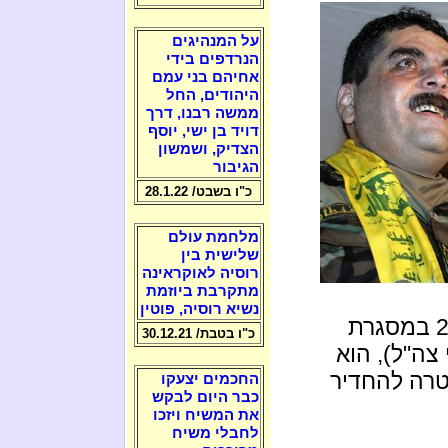
על המנהיגים
הנרדפים בידי
אחיהם בני עמם
היהודים, החל
ממשה רבנו, דרך
דויד בן ישי, יוסף
הצדיק, ושמשון
הגיבור
כ"ו בשבט/ 28.1.22
מלחמת עולם
שלישית בין
רוסיה לאוקראינה
מתקרבת ביוזמת
נשיא רוסיה, פוטין
קונטאר ימ"ש ב 2008 במסגרת
כ"ו בטבת/ 30.12.21
ה (תמורת גופות 2 חיילי צה"ל), הוא
טרה להחדיר
החכמים יצעקו
כבר היום לבקש
את המשיח ויזכו
לחבלי משיח