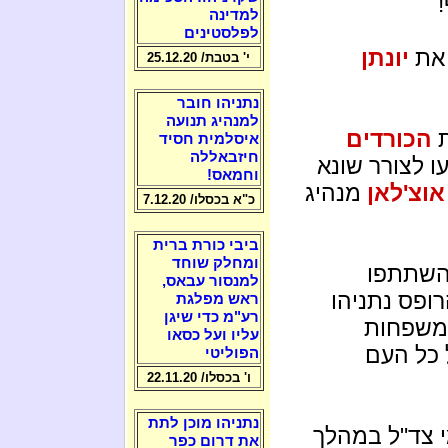
למדינה
לפלסטינים
 את
יונתן
י' בטבת/ 25.12.20
נתניהו חובר
למנהיג תנועה
ת
הכורדים
איסלמית חסיד
חיזבאללה
ו לצורר שונא
וחמאס!
וצ'לאן
מנהיג
כ"א בכסלו/ 7.12.20
ביבי כורת ברית
ומחלק שוחד
השתתפו
למנסור עבאס,
רופס נתניהו
ראש מפלגת
רע"מ כדי שיגן
 משפחות
עליו ועל כסאו
 כל העם
הפוליטי
ו' בכסלו/ 22.11.20
נתניהו מוכן לתת
י צד"ל במהלך
את דרום כפר