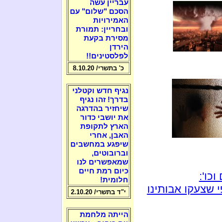
עבריין עשה
הסכם "שלום" עם
האמירויות
ובחריין: תמורת
מסירת בקעת
הירדן
לפלסטינים!!
כ' בתשרי/ 8.10.20
נגיף חדש וקטלני
בדרך! זהו נגיף
שיחזיר בהדרגה
את יושבי כדור
הארץ לתקופת
האבן, אחרי
שיפגע במחשבים
וברובוטים,
שמאפשרים לנו
כיום רמת חיים
כו':
חלומית!
 שצעקו אבותינו
י"ד בתשרי/ 2.10.20
הייתה מלחמת