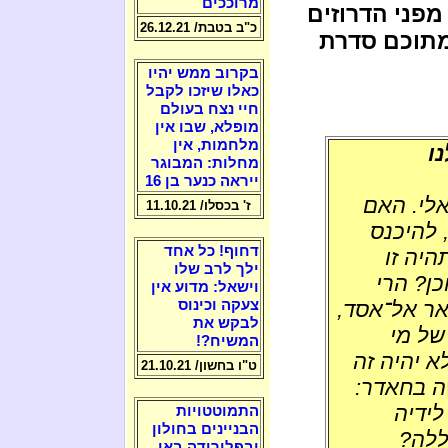
מרוככים
מפני הדרוזים
כ"ב בטבת/ 26.12.21
מתוכם סדרת
בקרוב ממש יהיו
כאלו שיזכו לקבל
חיי נצח בעולם
מופלא, שבו אין
מלחמות, אין
ו
מחלות: המבוגר
ייראה כנער בן 16
אלי. האם
ז' בכסלו/ 11.10.21
 להיכנס
דחוף! כל אחד
יה זו
ילך לרב שלו
כן? הרי
וישאל: מדוע אין
אר אל־אסד,
צעקה וכינוס
לבקש את
של מי
המשיח?!
א יהיה זה
ט"ו בחשון/ 21.10.21
ה בחאדר:
לידיה
התמוטטויות
הבניינים בחולון
ללה?
ובפלורידה באו