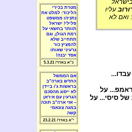
ישראל
מטרת בכירי
ורוב
עליו
הליכוד: למלט את
 ואם לא
נתניהו ממשפט
פלילי! ישראל
תוותר בחשאי על
רמת הגולן, וגם
תתחייב שלא
להפציץ כור
גרעיני שאותו
אסד יבנה!
כ"א באדר/ 5.3.21
בדו...
אם הממשל
החדש בארה"ב
בראשות ג'ו ביידן
אמפ... על
לא ייסוג מהסכם
של סיסי... על
הגרעין עם איראן
– אזי ארה"ב תוכה
במגה צונאמי
קשה
י"א באדר/ 23.2.21