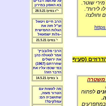
על שלושה דברים
ירי שוטר.
בא האסון במירון
 לירות".
י"ז בסיון/ 28.5.21
 וחולצה
הרב חיים ויטאל
זצ"ל חזה את
https
הגלות החמישית
–גלות ישמעאל
י' בסיון/ 21.5.21
הרבי מלובביץ'
אמר לגאולה כהן:
השתוללות הדרוזים (סעיף
את ירושלים
שחררתם (1967)
כמי שכפו עליו את
הדבר הזה!
ג' בסיון/ 14.5.21
2 באו כוחות משטרה
מה לעשות עם
נים
לפתוח
הטרור מעזה,
.
שתושביה הם:
עמלקים?!
 במתפרעים