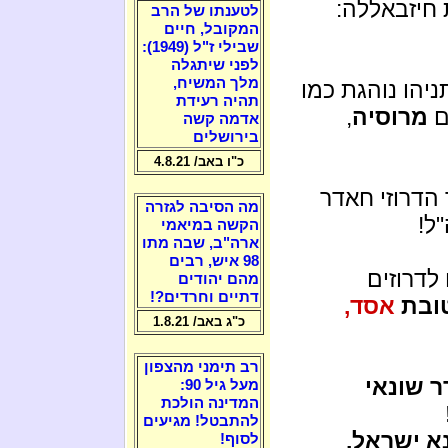
חיזבאללה:
לטענתו של הרב
המקובל, חיים
שבילי ז"ל (1949):
לפני שיתגלה
מלך המשיח,
יהו נוהגת כמו
תהיה רעידת
ם
מרוסיה
,
אדמה קשה
בירושלים
כ"ו באב/ 4.8.21
 בכפר הדרוזי חאדר
מה הסיבה לגזרה
ל!
הקשה במיאמי
ארה"ב, שבה מתו
98 איש, רבים
לדרוזים
מהם יהודים
דתיים וחרדים?!
טובת
אסד,
כ"ג באב/ 1.8.21
רב תימני מהצפון
ר שונאי
מעל גיל 90:
המדינה הולכת
להתבטל! מגיעים
כפר שונא ישראל,
לסוף!