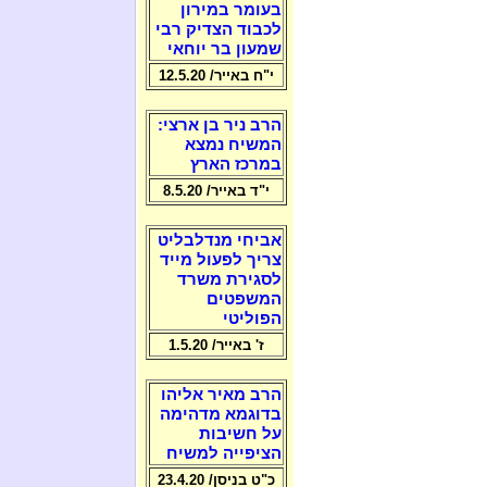
בעומר במירון
לכבוד הצדיק רבי
שמעון בר יוחאי
י"ח באייר/ 12.5.20
הרב ניר בן ארצי:
המשיח נמצא
במרכז הארץ
י"ד באייר/ 8.5.20
אביחי מנדלבליט
צריך לפעול מייד
לסגירת משרד
המשפטים
הפוליטי
ז' באייר/ 1.5.20
הרב מאיר אליהו
בדוגמא מדהימה
על חשיבות
הציפייה למשיח
כ"ט בניסן/ 23.4.20