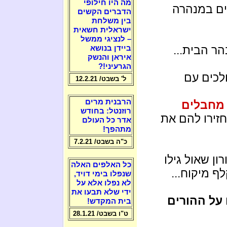
מה היו חילופי
נהרגו 18 מחבלים במנהרה
הדברים הקשים
בין משלחת
ישראלית חשאית
– לנציגי ממשל
ר הבית...
ביידן בנושא
איראן והנשק
הגרעיני!?
לכים עם
ל' בשבט/ 12.2.21
הרבנית מרים
רוזנטל: בחודש
זירו להם את
אדר כל העולם
מתהפך!
כ"ה בשבט/ 7.2.21
ון שאול גילו
כל האלפים האלה
 מיקוח...
שנפלו בימי דויד,
לא נפלו אלא על
ידי שלא תבעו את
 על ההורים
בית המקדש!
ט"ו בשבט/ 28.1.21