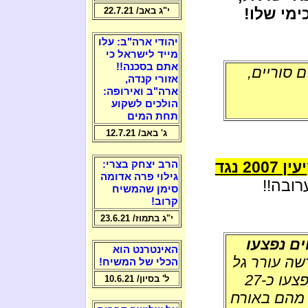
מי שלו!
י"ג באב/ 22.7.21
יהודי ארה"ב: עלו
מייד לישראל כי
אתם בסכנה!!
 סוריים,
אזורי קנדה,
ארה"ב ואירופה:
הולכים לשקוע
תחת המים
ג' באב/ 12.7.21
אל תשכחו את השתוללות הדרוזים בפקיעין 2007 נגד
הרב יצחק בצרי:
גילוי פרה אדומה
ובה!!
סימן שהמשיח
קרוב!
י"ג בתמוז/ 23.6.21
ים נפצעו
האינטרנט הוא
שה עורר גל
הכלי של המשיח!
הצתות ומהומות ביישוב. בעימותים הלילה נפצעו כ-27
ל' בסיון/ 10.6.21
שניים מהם באורח