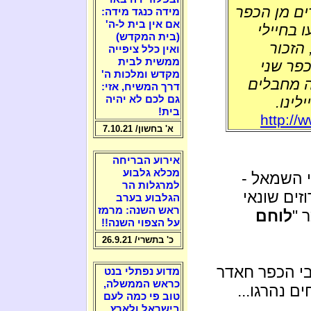
ים מן הכפר
מידה כנגד מידה:
אם אין בית ל-ה'
 בחיילי
(בית המקדש)
הזכור
ואין כלל ציפייה
ממשית לבית
כפר שני
מקדש ומלכות ה'
ה"ל ארבעה מחבלים
דרך המשיח, אזי:
לינו.
גם לכם לא יהיה
בית!
http://
א' בחשון/ 7.10.21
אירוע הבריחה
מכלא גלבוע
י השמאל -
למרגלות הר
וזים שונאי
הגלבוע בערב
ראש השנה: מרמז
 "
לוחם
על הצפוי השנה!!
כ' בתשרי/ 26.9.21
2 תושבי הכפר חאדר
מדוע נפתלי בנט
כראש הממשלה,
טוב פי כמה לעם
בישראל ולארץ