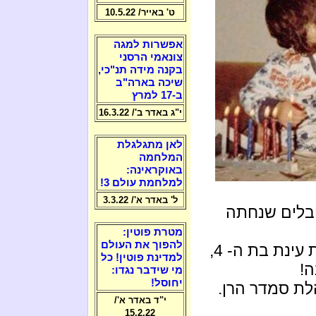
ט' באייר/ 10.5.22
אפשרות למגה
צונאמי הרסני
בקנה מידה תנ"כי,
שיכה בארה"ב
ב-17 למרץ
י"ג באדר ב'/ 16.3.22
לאן מתגלגלת
המלחמה
באוקראינה:
למלחמת עולם 3!
ל' באדר א'/ 3.3.22
חבלים שנחתה
מטרת פוטין:
להפוך את העולם
לעיני הבת עינת בת ה- 4,
למדינת פוטין! כל
ה!
מי שידבר נגדו:
יחוסל!
לת סמדר הרן.
י"ד באדר א'/
15.2.22