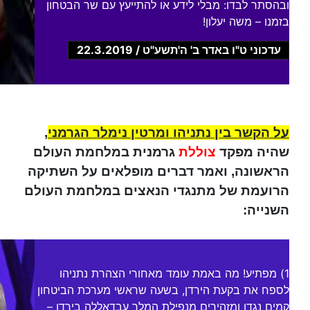
ובהסתר לבדו: מבלי לידע או להתייעץ עם שר הבטחון
בזמנו – משה יעלון!
עדכוני ט"ו באדר ב' ה'תשע"ט / 22.3.2019
על הקשר בין נתניהו ומרטין נימלר הגרמני
,
שהיה מפקד
צוללת
גרמנית במלחמת העולם
הראשונה, ואמר דברים מופלאים על השתיקה
הרועמת של מתנגדי הנאצים במלחמת העולם
השנייה:
1) מפתיע! מה באמת עומד מאחורי הצהרת נתניהו
לספח את בקעת הירדן, בשעה שראשי מערכת הביטחון
קמים נגדו ומזהירים מנפילת המלך עבדאללה בירדן –