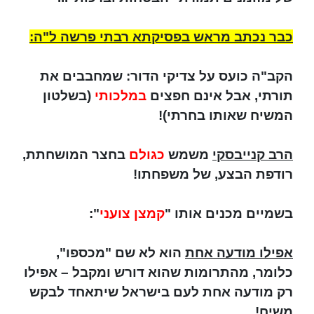
כבר נכתב מראש בפסיקתא רבתי פרשה ל"ה:
הקב"ה כועס על צדיקי הדור: שמחבבים את
תורתי, אבל אינם חפצים
במלכותי
(בשלטון
המשיח שאותו בחרתי)!
הרב קנייבסקי
משמש
כגולם
בחצר המושחתת,
רודפת הבצע, של משפחתו!
בשמיים מכנים אותו "
קמצן צועני
":
אפילו מודעה אחת
הוא לא שם "מכספו",
כלומר, מהתרומות שהוא דורש ומקבל – אפילו
רק מודעה אחת לעם בישראל שיתאחד לבקש
משיח!