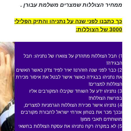
ממחיר הצוללות שמצרים משלמת עבורן .
כך כתבנו לפני שנה על נתניהו והתיק הפלילי
3000 של הצוללות:
1) חבל הצוללות מתהדק על צווארו של נתניהו: חבל
הבגידה!
2) כבר לפני שנה הזהרנו! יאיר לפיד צדק כאשר האשים
את נתניהו בבגידה כאשר אישר לבטל את איסור מכירת
הצוללות למצרים!
3) נתניהו ידע על השוחד שקיבלו המקורבים אליו
בפרשת הצוללות!
4) נתניהו אישר מכירת הצוללות הגרמניות למצרים,
ובכך מכר את בטחון אזרחי ישראל לחבורת מקורבים
מושחתים תאבי ממון!
5) לא במקרה רקח נתניהו את עסקת הצוללות בחשאי