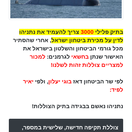
בתיק פלילי
3000
צריך להעמיד את נתניהו
לדין על מכירת ביטחון ישראל
, אחרי שהסתיר
מכל גורמי הביטחון והשלטון בישראל את
האישור שנתן
בחשאי
לגרמנים:
למכור
למצריים צוללות זהות לשלנו!
לפי שר הביטחון דאז
בוגי יעלון
, ולפי
יאיר
לפיד:
נתניהו נאשם בבגידה בתיק הצוללות!
צוללת תקיפה חדישה, שלישית במספר,