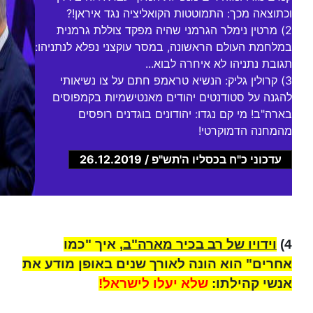
וכתוצאה מכך: התמוטטות הקואליציה נגד איראן!?
2) מרטין נימלר הגרמני שהיה מפקד צוללת גרמנית
במלחמת העולם הראשונה, במסר עוקצני נפלא לנתניהו:
תגובת נתניהו לא איחרה לבוא...
3) קרולין גליק: הנשיא טראמפ חתם על צו נשיאותי
להגנה על סטודנטים יהודים מאנטישמיות בקמפוסים
בארה"ב! מי קם נגדו: יהודונים בוגדנים רופסים
מהמחנה הדמוקרטי!
עדכוני כ"ח בכסליו ה'תש"פ / 26.12.2019
4)
וידויו של רב בכיר מארה"ב
, איך "כמו
אחרים" הוא הונה לאורך שנים באופן מודע את
אנשי קהילתו:
שלא יעלו לישראל!