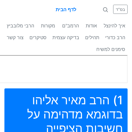
לדף הבית
בס"ד
איך להינצל
אודות
הרמב"ם
מקורות
הרבי מלובביץ
הרב כדורי
תהילים
בדיקה עצמית
סטיקרים
צור קשר
סימנים למשיח
1) הרב מאיר אליהו
בדוגמא מדהימה על
חשיבות הציפייה