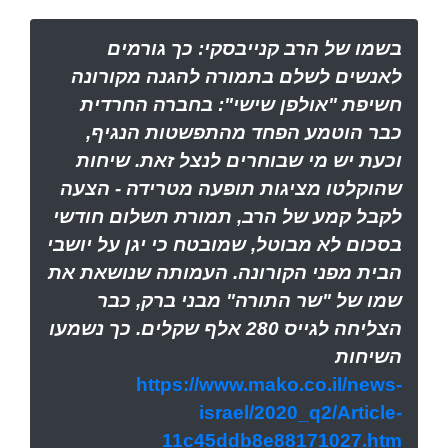
בשמו של הרב קנייבסקי: כך גורמים
לאנשים לשלם בתמורה להגנה מקורונה
חשיפת "אולפן שישי": בחברה החרדית
כבר הוטמע הפחד מהתפשטות הנגיף,
וכעת יש מי שבוחרים לנצל זאת. שיחות
שהוקלטו מציגות תופעה מטרידה - הצעה
לקבל קמע של הרב, תמורת תשלום חודשי
בסכום לא מבוטל, שמובטח כי יגן על יושבי
הבית מפני הקורונה. העמותה שנושאת את
שמו של "שר התורה" מבני ברק, כבר
הצליחה לגייס 280 אלף שקלים. כך נשמעו
השיחות
https://www.mako.co.il/news-
israel/2020_q2/Article-
11c45ddb8e88171027.htm