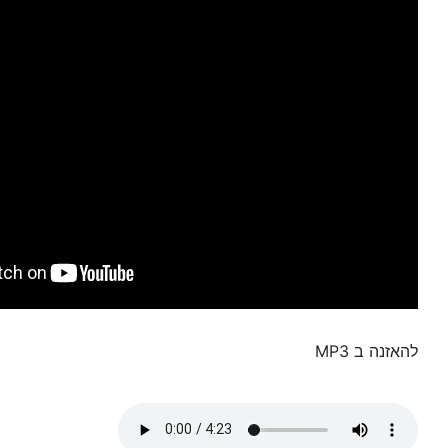
להאזנה ב MP3