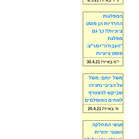
כ"ד באייר/ 6.5.21
המפלגות
החרדיות הן פוסט
ציוניות!! כך גם
מפלגת
"העבודה"+מר"צ:
פוסט ציוניות
י"ח באייר/ 30.4.21
משל יותם: משל
על הביבי נתניהו
שביקש להצטרף
לאחים המוסלמים
ח' באייר/ 20.4.21
אנשי המחלקה
האנטי יהודית