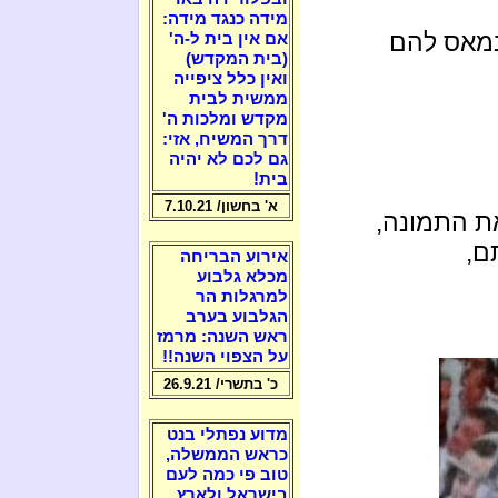
מידה כנגד מידה:
נמאס להם
אם אין בית ל-ה'
(בית המקדש)
ואין כלל ציפייה
ממשית לבית
מקדש ומלכות ה'
דרך המשיח, אזי:
גם לכם לא יהיה
בית!
א' בחשון/ 7.10.21
ת התמונה,
ם,
אירוע הבריחה
מכלא גלבוע
למרגלות הר
הגלבוע בערב
ראש השנה: מרמז
על הצפוי השנה!!
כ' בתשרי/ 26.9.21
מדוע נפתלי בנט
כראש הממשלה,
טוב פי כמה לעם
בישראל ולארץ