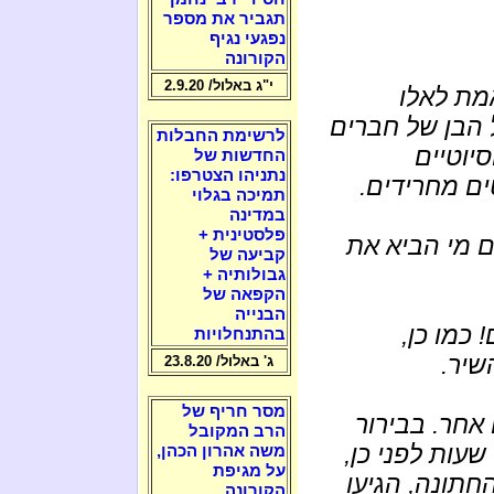
תגביר את מספר
נפגעי נגיף
הקורונה
י"ג באלול/ 2.9.20
מת לאלו
 הבן של חברים
לרשימת החבלות
סיוטיים
החדשות של
נתניהו הצטרפו:
ים מחרידים.
תמיכה בגלוי
במדינה
פלסטינית +
 מי הביא את
קביעה של
גבולותיה +
הקפאה של
הבנייה
 כמו כן,
בהתנחלויות
שיר.
ג' באלול/ 23.8.20
מסר חריף של
אחר. בבירור
הרב המקובל
עות לפני כן,
משה אהרון הכהן,
על מגיפת
חתונה, הגיעו
הקורונה