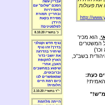
עבריין עשה
 את פעולות
הסכם "שלום" עם
האמירויות
ובחריין: תמורת
http://www.y
מסירת בקעת
הירדן
לפלסטינים!!
כ' בתשרי/ 8.10.20
י
, הוא מכיר
ל המשטרים
נגיף חדש וקטלני
בדרך! זהו נגיף
כו')
שיחזיר בהדרגה
הודית בשב"כ,
את יושבי כדור
הארץ לתקופת
האבן, אחרי
שיפגע במחשבים
וברובוטים,
ם כעת:
שמאפשרים לנו
האמיתי!
כיום רמת חיים
חלומית!
י"ד בתשרי/ 2.10.20
מ"ש!"
הייתה מלחמת