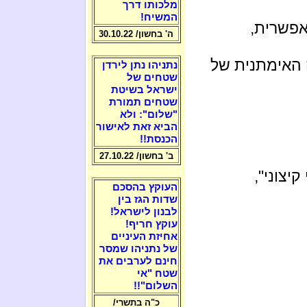
מלכותו דרך
המשיח!
אפשרית,
ה' בחשון/ 30.10.22
 האימתנית של
נתניהו נתן לירדן
שטחים של
ישראל בשיטת
שטחים תמורת
"שלום": ולא
הביא זאת לאישור
הכנסת!!
ב' בחשון/ 27.10.22
יצוני",
העוקץ בהסכם
שדות הגז בין
לבנון לישראל!
עוקץ חריף!
אחיזת העיניים
של נתניהו שמסר
חינם לערבים את
שטח "אי
השלום"!!
כ"ה בתשרי/