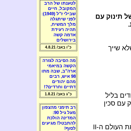
לטענתו של הרב
המקובל, חיים
שבילי ז"ל (1949):
ל תינוק עם
לפני שיתגלה
מלך המשיח,
תהיה רעידת
אדמה קשה
בירושלים
לא שייך
כ"ו באב/ 4.8.21
מה הסיבה לגזרה
הקשה במיאמי
ארה"ב, שבה מתו
98 איש, רבים
מהם יהודים
דתיים וחרדים?!
דים בליל
כ"ג באב/ 1.8.21
 עם סכין
רב תימני מהצפון
מעל גיל 90:
המדינה הולכת
להתבטל! מגיעים
ת העולם ה-
II
לסוף!