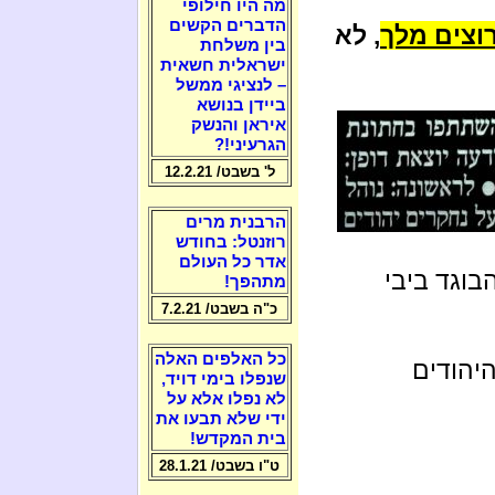
מה היו חילופי
הדברים הקשים
וצים מלך
, לא
בין משלחת
ישראלית חשאית
– לנציגי ממשל
ביידן בנושא
איראן והנשק
הגרעיני!?
ל' בשבט/ 12.2.21
הרבנית מרים
רוזנטל: בחודש
אדר כל העולם
וגד ביבי
מתהפך!
כ"ה בשבט/ 7.2.21
כל האלפים האלה
יהודים
שנפלו בימי דויד,
לא נפלו אלא על
ידי שלא תבעו את
בית המקדש!
ט"ו בשבט/ 28.1.21