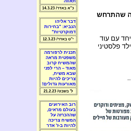
תאווה
כ"א באדר/ 14.3.23
מה שהתרחש
דבר אליהו
הנביא: "בחירות
דמוקרטיות"
חד עם עוד
י"ט באדר/ 12.3.23
לד פלסטיני
תכנית לרפורמה
משפטית מראה
שהמשיח קרוב
מאוד – הרי לפני
שבא משיח,
.
צריכים להיות
מאורעות גדולים!
ל' בשבט/ 21.2.23
רוב האירועים
בעולם מראים,
שההכרזה על
המשיח צריכה
להיות ב-ז' אדר