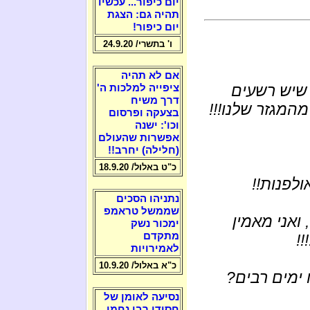
יום כיפור... עכשיו
תהיה גם: הצגת
יום כיפור!
ו' בתשרי/ 24.9.20
אם לא תהיה
 שיש רשעים
ציפייה למלכות ה'
דרך משיח
מהמגזר שלנו!!!
בצעקה ופרסום
וכו': ישנה
אפשרות שהעולם
(חלילה) יחרב!!
כ"ט באלול/ 18.9.20
ולפנות!!
נתניהו הסכים
שממשל טראמפ
ואני מאמין
ימכור נשק
מתקדם
!
לאמירויות
כ"א באלול/ 10.9.20
ימים רבים?
נסיעה לאומן של
חסידי רבי נחמן