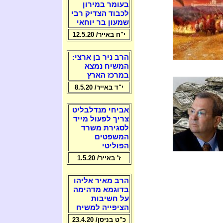
בעומר במירון
לכבוד הצדיק רבי
שמעון בר יוחאי
י"ח באייר/ 12.5.20
הרב ניר בן ארצי:
המשיח נמצא
במרכז הארץ
י"ד באייר/ 8.5.20
אביחי מנדלבליט
צריך לפעול מייד
לסגירת משרד
המשפטים
הפוליטי
ז' באייר/ 1.5.20
הרב מאיר אליהו
בדוגמא מדהימה
על חשיבות
הציפייה למשיח
כ"ט בניסן/ 23.4.20