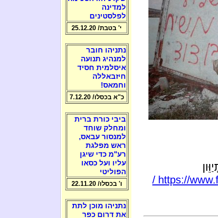
למדינה
לפלסטינים
י' בטבת/ 25.12.20
נתניהו חובר
למנהיג תנועה
איסלמית חסיד
חיזבאללה
וחמאס!
כ"א בכסלו/ 7.12.20
ביבי כורת ברית
ומחלק שוחד
למנסור עבאס,
ראש מפלגת
רע"מ כדי שיגן
עליו ועל כסאו
ּון
הפוליטי
https://www.
ו' בכסלו/ 22.11.20
נתניהו מוכן לתת
את דרום כפר