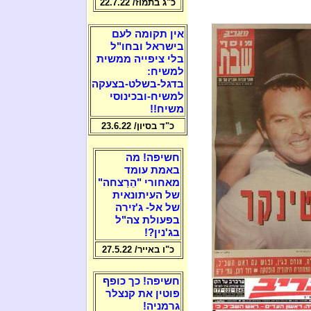
כ"ג בתמוז/ 22.7.22
אין תקומה לעם
בישראל ובחו"ל
בלי ציפייה ממשית
למשיח:
בדגל-בשלט-בצעקה
למשיח-ובכינוסי
משיח!!
כ"ד בסיון/ 23.6.22
חשיפה! מה
באמת עומד
מאחורי "הֵרַצחה"
של העיתונאית
של אל- ג'זירה
בפעולת צה"ל
בג'נין?!
כ"ו באייר/ 27.5.22
חשיפה! כך כופף
פוטין את קנצלר
גרמניה!