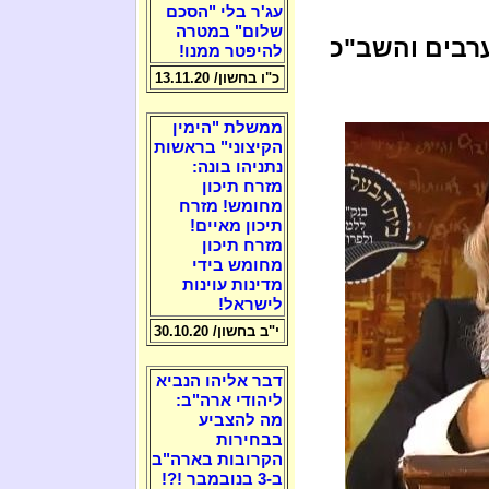
עג'ר בלי "הסכם
שלום" במטרה
ערבים והשב"כ
להיפטר ממנו!
כ"ו בחשון/ 13.11.20
ממשלת "הימין
הקיצוני" בראשות
נתניהו בונה:
מזרח תיכון
מחומש! מזרח
תיכון מאיים!
מזרח תיכון
מחומש בידי
מדינות עוינות
לישראל!
י"ב בחשון/ 30.10.20
דבר אליהו הנביא
ליהודי ארה"ב:
מה להצביע
בבחירות
הקרובות בארה"ב
ב-3 בנובמבר !?!