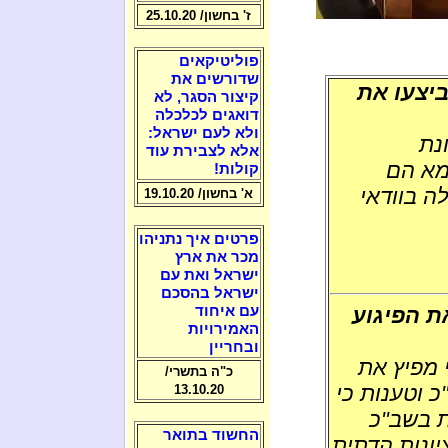
ז' בחשון/ 25.10.20
פוליטיקאים
שדורשים את
יצעו את
קיצור הסגר, לא
דואגים לכלכלה
ולא לעם ישראל:
נת
אלא לצבירת עוד
ומא הם
קולות!
ה בוודאי
א' בחשון/ 19.10.20
פרטים איך נתניהו
מכר את ארץ
ישראל ואת עם
ישראל בהסכם
ת הפיגוע
עם איחוד
האמירויות
ובחריין
מפיץ את
כ"ה בתשרי/
 וטענות כי
13.10.20
ת בשב"כ
החשוד בתואר
ונות הדתית