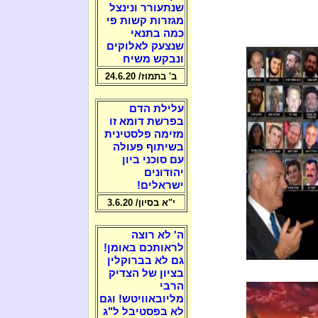
שנתעורר ונינצל
מגזרות קשות פי
כמה בתנאי
שנצעק לאלוקים
ונבקש משיח
ב' בתמוז/ 24.6.20
עלילת הדם
בפרשת דומא זו
מזימה פלסטינית
בשיתוף פעולה
עם סוכני ביון
יהודונים
ישראלים!
י"א בסיון/ 3.6.20
ה' לא רוצה
לראותכם באומן!
גם לא בברוקלין
בציון של הצדיק
הרבי
מליובאוויטש! וגם
לא בפסטיבל ל"ג