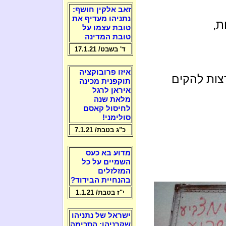
זאב אלקין חושף:
נתניהו מעדיף את
ת,
טובת עצמו על
טובת המדינה
ד' בשבט/ 17.1.21
איזו פרובוקציה
צות להקים
תוקפנית מכינה
איראן לרגל
מלאת שנה
לחיסול קאסם
סולימני!
כ"ג בטבת/ 7.1.21
מדוע בא כעס
השמיים על כל
המזלזלים
בהנחיית הבידוד?
י"ז בטבת/ 1.1.21
ישראל של נתניהו
שקרניהו: הסכימה