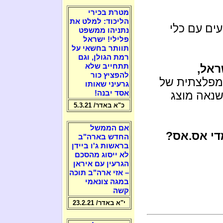
מטרת בכירי
הליכוד: למלט את
עים עם כלי
נתניהו ממשפט
פלילי! ישראל
תוותר בחשאי על
רמת הגולן, וגם
ראל,
תתחייב שלא
להפציץ כור
מפלצתית של
גרעיני שאותו
שנאה מוצג
אסד יבנה!
כ"א באדר/ 5.3.21
אם הממשל
מדי אס.אס?
החדש בארה"ב
בראשות ג'ו ביידן
לא ייסוג מהסכם
הגרעין עם איראן
– אזי ארה"ב תוכה
במגה צונאמי
קשה
י"א באדר/ 23.2.21