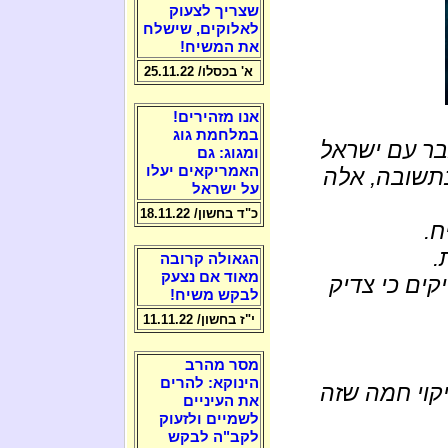
שצריך לצעוק
לאלוקים, שישלח
את המשיח!
א' בכסלו/ 25.11.22
אנו מזהירים!
במלחמת גוג
בר עם ישראל
ומגוג: גם
האמריקאים יעלו
בתשובה, אלה
על ישראל
כ"ד בחשון/ 18.11.22
ח.
.
הגאולה קרובה
מאוד אם נצעק
קים כי צדיק
לבקש משיח!
י"ז בחשון/ 11.11.22
מסר מהרב
הינוקא: להרים
קוי חמה שזה
את העיניים
לשמיים ולזעוק
לקב"ה לבקש