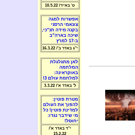
ט' באייר/ 10.5.22
אפשרות למגה
צונאמי הרסני
בקנה מידה תנ"כי,
שיכה בארה"ב
ב-17 למרץ
י"ג באדר ב'/ 16.3.22
לאן מתגלגלת
המלחמה
באוקראינה:
למלחמת עולם 3!
ל' באדר א'/ 3.3.22
מטרת פוטין:
להפוך את העולם
למדינת פוטין! כל
מי שידבר נגדו:
יחוסל!
י"ד באדר א'/
15.2.22