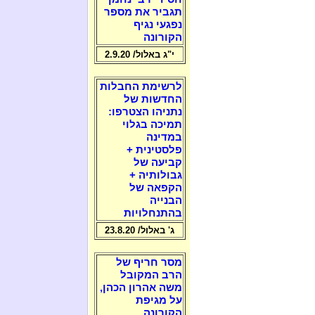
תגביר את מספר
נפגעי נגיף
הקורונה
י"ג באלול/ 2.9.20
לרשימת החבלות
החדשות של
נתניהו הצטרפו:
תמיכה בגלוי
במדינה
פלסטינית +
קביעה של
גבולותיה +
הקפאה של
הבנייה
בהתנחלויות
ג' באלול/ 23.8.20
מסר חריף של
הרב המקובל
משה אהרון הכהן,
על מגיפת
הקורונה