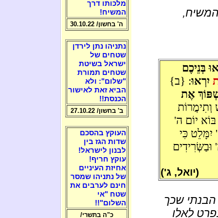
מלכותו דרך
המשיח,
המשיח!
ה' בחשון/ 30.10.22
נתניהו נתן לירדן
שטחים של
ישראל בשיטת
וּ בְּנֵיכֶם
שטחים תמורת
ֹת
יִרְאוּ
: {ב}
"שלום": ולא
הביא זאת לאישור
ְׁפּוֹךְ אֶת
הכנסת!!
ׁ וְתִימֲרוֹת
ב' בחשון/ 27.10.22
י בּוֹא יוֹם ה'
יִמָּלֵט כִּי
העוקץ בהסכם
שדות הגז בין
וּבַשְּׂרִידִים
לבנון לישראל!
עוקץ חריף!
אחיזת העיניים
(יואל, ג')
של נתניהו שמסר
חינם לערבים את
שטח "אי
הבנתי שכך
השלום"!!
בפרט לאלו
כ"ה בתשרי/