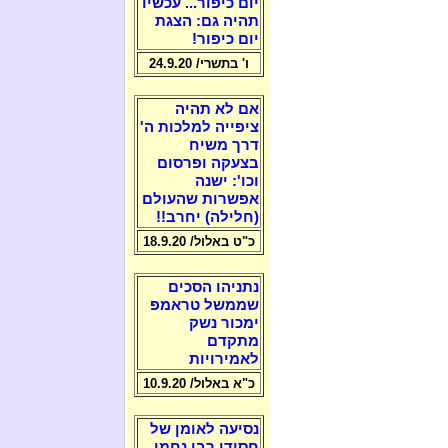
יום כיפור... עכשיו
תהיה גם: הצגת
יום כיפור!
ו' בתשרי/ 24.9.20
אם לא תהיה
ציפייה למלכות ה'
דרך משיח
בצעקה ופרסום
וכו': ישנה
אפשרות שהעולם
(חלילה) יחרב!!
כ"ט באלול/ 18.9.20
נתניהו הסכים
שממשל טראמפ
ימכור נשק
מתקדם
לאמירויות
כ"א באלול/ 10.9.20
נסיעה לאומן של
חסידי רבי נחמן