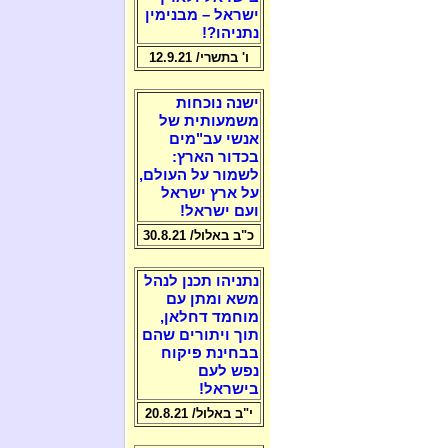
ישראל – מבנימין
נתניהו?!
ו' בתשרי/ 12.9.21
ישנה נוכחות
משמעותית של
אנשי עב"מים
בכדור הארץ:
לשמור על העולם,
על ארץ ישראל
ועם ישראל!
כ"ב באלול/ 30.8.21
נתניהו תכנן לנהל
משא ומתן עם
מוחמד דחלאן,
תוך ויתורים שהם
בבחינת פיקוח
נפש לעם
בישראל!
י"ב באלול/ 20.8.21