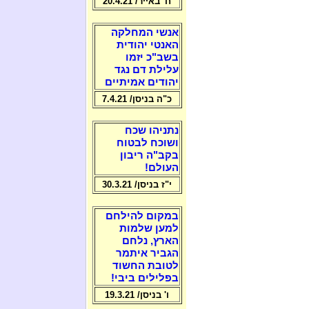
ח' באייר/ 20.4.21
אנשי המחלקה
האנטי יהודית
בשב"כ יזמו
עלילת דם נגד
יהודים אמיתיים
כ"ה בניסן/ 7.4.21
נתניהו שכח
ושוכח לבטוח
בקב"ה ריבון
העולם!
י"ז בניסן/ 30.3.21
במקום להילחם
למען שלמות
הארץ, נלחם
הגביר איתמר
לטובת החשוד
בפלילים ביבי!
ו' בניסן/ 19.3.21