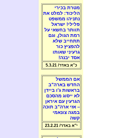
מטרת בכירי
הליכוד: למלט את
נתניהו ממשפט
פלילי! ישראל
תוותר בחשאי על
רמת הגולן, וגם
תתחייב שלא
להפציץ כור
גרעיני שאותו
אסד יבנה!
כ"א באדר/ 5.3.21
אם הממשל
החדש בארה"ב
בראשות ג'ו ביידן
לא ייסוג מהסכם
הגרעין עם איראן
– אזי ארה"ב תוכה
במגה צונאמי
קשה
י"א באדר/ 23.2.21