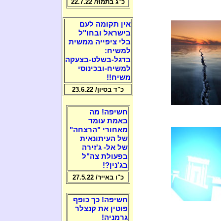
כ"ג בתמוז/ 22.7.22
אין תקומה לעם
בישראל ובחו"ל
בלי ציפייה ממשית
למשיח:
בדגל-בשלט-בצעקה
למשיח-ובכינוסי
משיח!!
כ"ד בסיון/ 23.6.22
חשיפה! מה
באמת עומד
מאחורי "הֵרַצחה"
של העיתונאית
של אל- ג'זירה
בפעולת צה"ל
בג'נין?!
כ"ו באייר/ 27.5.22
חשיפה! כך כופף
פוטין את קנצלר
גרמניה!