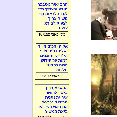
הרב יאיר נוסבכר
תובע ובצדק: כדי
לזכות לראות פני
משיח צריך
לצעוק לבורא
עולם
כ"א באב/ 18.8.22
אליהו חכים הי"ד
ואליהו בית צורי
הי"ד היו מוכנים
למות על קידוש
השם כהרוגי
מלכות
ו' באב/ 3.8.22
הבאבא ברוך
בישר לראש
עיריית נתניה
מרים פיירברג:
את ראש העיר עד
ביאת המשיח