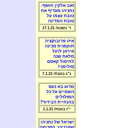
זאב אלקין חושף:
נתניהו מעדיף את
טובת עצמו על
טובת המדינה
ד' בשבט/ 17.1.21
איזו פרובוקציה
תוקפנית מכינה
איראן לרגל
מלאת שנה
לחיסול קאסם
סולימני!
כ"ג בטבת/ 7.1.21
מדוע בא כעס
השמיים על כל
המזלזלים
בהנחיית הבידוד?
י"ז בטבת/ 1.1.21
ישראל של נתניהו
שקרניהו: הסכימה