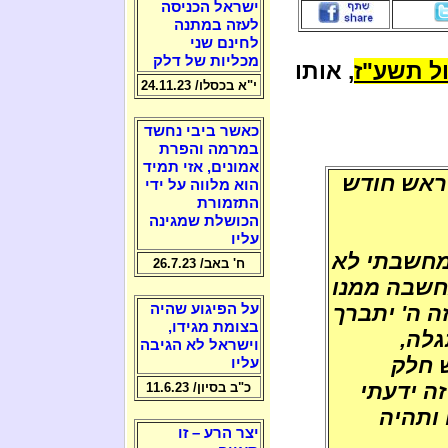
ישראל הכניסה
לעזה במתנה
לחינם שני
מכליות של דלק
ל תשע"ז
, אותו
י"א בכסלו/ 24.11.23
כאשר ביבי נחשד
במרמה והפרת
אמונים, אזי תמיד
ראש חודש
הוא מלווה על ידי
התזמורת
הכושלת שמגינה
עליו
 מחשבתי לא
ח' באב/ 26.7.23
מחשבה ממנו
 ה' יתברך
על הפיגוע שהיה
בצומת מגידו,
גלה,
וישראל לא הגיבה
ש חלק
עליו
ה ידעתי
כ"ב בסיון/ 11.6.23
 ותהיה
יצר הרע – זו