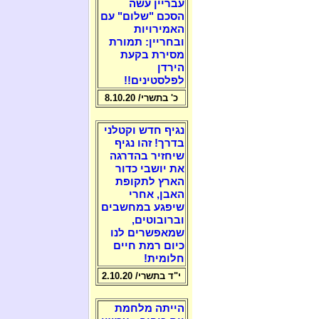
עבריין עשה
הסכם "שלום" עם
האמירויות
ובחריין: תמורת
מסירת בקעת
הירדן
לפלסטינים!!
כ' בתשרי/ 8.10.20
נגיף חדש וקטלני
בדרך! זהו נגיף
שיחזיר בהדרגה
את יושבי כדור
הארץ לתקופת
האבן, אחרי
שיפגע במחשבים
וברובוטים,
שמאפשרים לנו
כיום רמת חיים
חלומית!
י"ד בתשרי/ 2.10.20
הייתה מלחמת