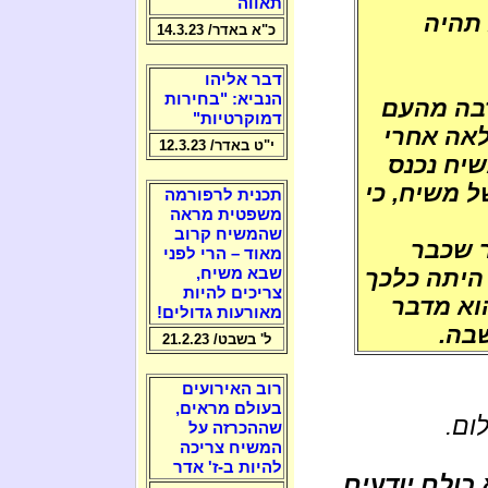
תאווה
 תהיה
כ"א באדר/ 14.3.23
דבר אליהו
הנביא: "בחירות
רבה מהעם
דמוקרטיות"
לאה אחרי
י"ט באדר/ 12.3.23
יח נכנס
ל משיח, כי
תכנית לרפורמה
משפטית מראה
שהמשיח קרוב
ר שכבר
מאוד – הרי לפני
 היתה כלכך
שבא משיח,
צריכים להיות
וא מדבר
מאורעות גדולים!
בה.
ל' בשבט/ 21.2.23
רוב האירועים
בעולם מראים,
ום.
שההכרזה על
המשיח צריכה
להיות ב-ז' אדר
 כולם יודעים