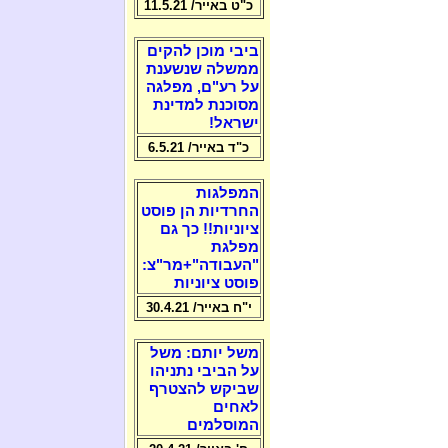
כ"ט באייר/ 11.5.21
ביבי מוכן להקים
ממשלה שנשענת
על רע"ם, מפלגה
מסוכנת למדינת
ישראל!
כ"ד באייר/ 6.5.21
המפלגות
החרדיות הן פוסט
ציוניות!! כך גם
מפלגת
"העבודה"+מר"צ:
פוסט ציוניות
י"ח באייר/ 30.4.21
משל יותם: משל
על הביבי נתניהו
שביקש להצטרף
לאחים
המוסלמים