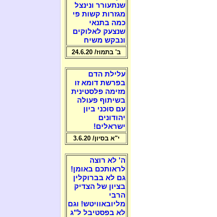
שנתעורר ונינצל
מגזרות קשות פי
כמה בתנאי
שנצעק לאלוקים
ונבקש משיח
ב' בתמוז/ 24.6.20
עלילת הדם
בפרשת דומא זו
מזימה פלסטינית
בשיתוף פעולה
עם סוכני ביון
יהודונים
ישראלים!
י"א בסיון/ 3.6.20
ה' לא רוצה
לראותכם באומן!
גם לא בברוקלין
בציון של הצדיק
הרבי
מליובאוויטש! וגם
לא בפסטיבל ל"ג