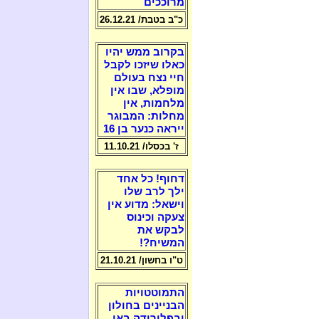
מרוככים
כ"ב בטבת/ 26.12.21
בקרוב ממש יהיו
כאלו שיזכו לקבל
חיי נצח בעולם
מופלא, שבו אין
מלחמות, אין
מחלות: המבוגר
ייראה כנער בן 16
ז' בכסלו/ 11.10.21
דחוף! כל אחד
ילך לרב שלו
וישאל: מדוע אין
צעקה וכינוס
לבקש את
המשיח?!
ט"ו בחשון/ 21.10.21
התמוטטויות
הבניינים בחולון
ובפלורידה באו