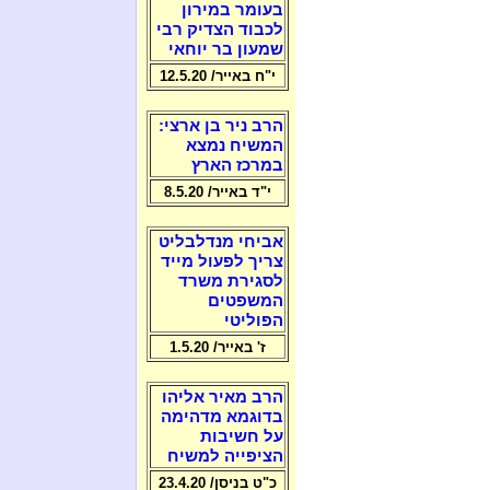
בעומר במירון
לכבוד הצדיק רבי
שמעון בר יוחאי
י"ח באייר/ 12.5.20
הרב ניר בן ארצי:
המשיח נמצא
במרכז הארץ
י"ד באייר/ 8.5.20
אביחי מנדלבליט
צריך לפעול מייד
לסגירת משרד
המשפטים
הפוליטי
ז' באייר/ 1.5.20
הרב מאיר אליהו
בדוגמא מדהימה
על חשיבות
הציפייה למשיח
כ"ט בניסן/ 23.4.20