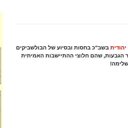
יהודית
בשב"כ בחסות ובסיוע של הבולשביקים
י
ער הגבעות, שהם חלוצי ההתיישבות האמיתית
ל
ל
ש
כ
ב
א
ה
ה