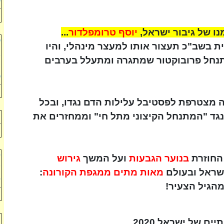
ש
נו של גיבור ישראל,
יוסף טרומפלדור
...
ע
ת בשב"כ תעצור אותו למעצר מינהלי, והיו
ב
תנחל פרובוקטור שמתגרה ומתעלל בערבים
ו
ע
 מצטרפת לפסטיבל עלילות הדם נגדו, ובכל
גד "המתנחל הקיצוני מתל חי" וממחזרים את
י
ד
החוזרת
בנוער הגבעות
ועל המשך
גירוש
"
בישראל ובעולם
מאות מתים ממגפת הקורונה
:
ד
מהגיל הצעיר!
ת
 של ישראל 2020...