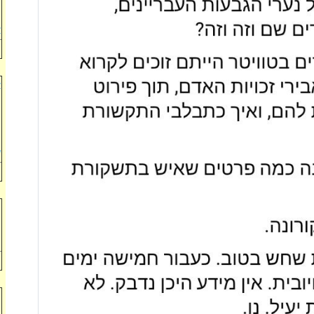
ל
א
א
ב
ו
ה
ע
ה
מ
ל
מ