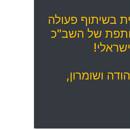
ת בשיתוף פעולה
משותפת של השב"כ
שראלי!
ודה ושומרון,