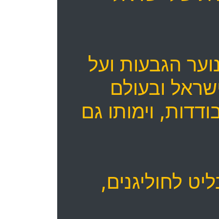
וער הגבעות ועל
ישראל ובעולם
דדות, וימותו גם
ט לחוליגנים,