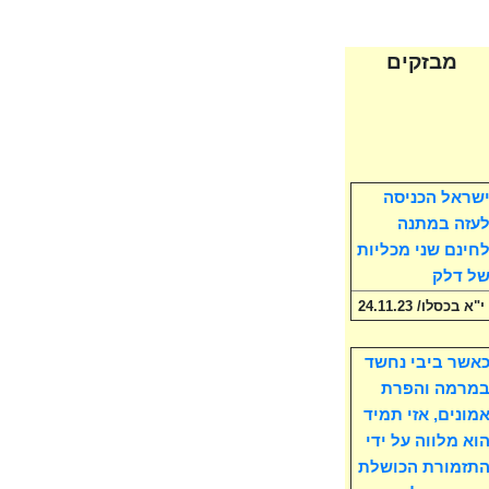
מבזקים
שראל הכניסה
עזה במתנה
חינם שני מכליות
ל דלק
י"א בכסלו/ 24.11.23
אשר ביבי נחשד
מרמה והפרת
מונים, אזי תמיד
וא מלווה על ידי
תזמורת הכושלת