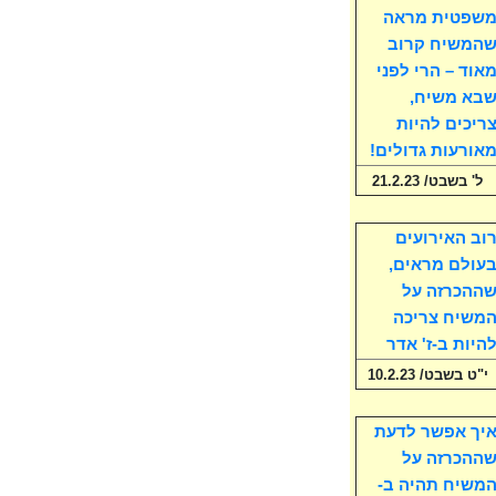
שפטית מראה
המשיח קרוב
אוד – הרי לפני
בא משיח,
ריכים להיות
אורעות גדולים!
ל' בשבט/ 21.2.23
וב האירועים
עולם מראים,
ההכרזה על
משיח צריכה
היות ב-ז' אדר
י"ט בשבט/ 10.2.23
יך אפשר לדעת
ההכרזה על
משיח תהיה ב-