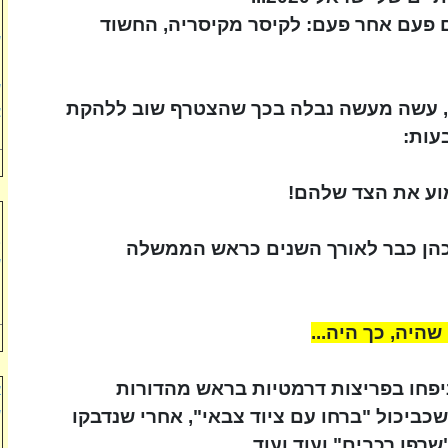
מ
 פעם אחר פעם: לקיסר מקיסריה, החשוד
ש
מ
ש
,
עשה מעשה נבלה בכך שהצטרף שוב ללהקת
צ
עות:
מ
וע את הצד שלהם!
ר
ב
כהן כבר לאורך השנים כראש הממשלה
ש
ה
ל
היה, כך היה...
וניפחו בפריצות דרמטיות בראש מהדורות
א
ש
כביכול "ברחו עם ציוד צבאי", אחרי שנדבקו
ה
רפו רכבים" ועוד ועוד...