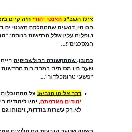
אילו השב"כ
האנטי יהודי
היה קיים בזמ
הם היו דואגים שהמחלקה האנטי יהודי
טופלים עליו שלל הכפשות בנוסח: "מ
המסכנים"!...
כמובן, שהתקשורת הבולשביקית
הייתה
שעה היו מסיתים במהדורות החדשות נ
"פשעי טרומפלדור"...
דבר אליהו הנביא:
על ההתנכלות 
יהודים מאדמתם
, יהיו ליהודים 
לא רק עשרות בודדות, וימותו גם 
בשעה שנוער הגבעות
הם חלוצים אמיתיים