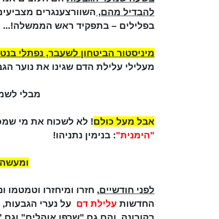
להבדיל מהם,
השוורצענגרים מצביעים
בפלילים – בתפקיד ראש הממשלה!...
מיניסטור הביטחון לשעבר, נפתלי בנט
מעלילי עלילת הדם שגינו את נוער הגב
מבלי לשמ
אבל מעל כולם
! לא לשכוח את מי שמ
"הימנית"
: בנימין נתניהו!
ומעשה ש
לפני חודשיים
, חזרו ומיחזרו וטמטמו 
החדשות
עלילת דם
על נערי הגבעות, ש
בקורונה, והם גם "שרפו אוהלים" וגם "ש