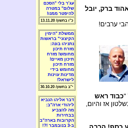
עג'ר בלי "הסכם
אהוד ברק, יובל
שלום" במטרה
להיפטר ממנו!
כ"ו בחשון/ 13.11.20
בי ערבים!
ממשלת "הימין
הקיצוני" בראשות
נתניהו בונה:
מזרח תיכון
מחומש! מזרח
תיכון מאיים!
מזרח תיכון
מחומש בידי
מדינות עוינות
לישראל!
י"ב בחשון/ 30.10.20
"
כבוד ראש
דבר אליהו הנביא
טון אז והיום,
ליהודי ארה"ב:
מה להצביע
בבחירות
הקרובות בארה"ב
ע כסף! הרבה
ב-3 בנובמבר !?!