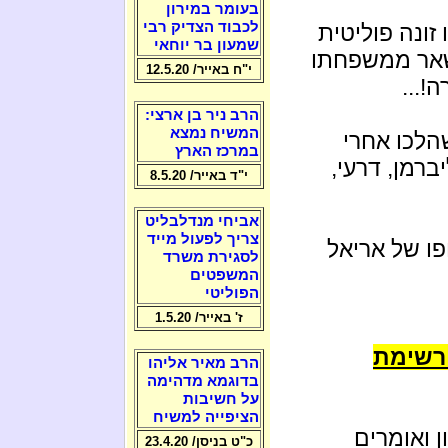
בעומר במירון
לכבוד הצדיק רבי
זונה פוליטית
שמעון בר יוחאי
ישאר ממשפחתו
י"ח באייר/ 12.5.20
!...
הרב ניר בן ארצי:
המשיח נמצא
הלכו אחרי
במרכז הארץ
יברמן, דרעי,
י"ד באייר/ 8.5.20
אביחי מנדלבליט
צריך לפעול מייד
ופו של אריאל
לסגירת משרד
המשפטים
הפוליטי
ז' באייר/ 1.5.20
רשימת
הרב מאיר אליהו
בדוגמא מדהימה
על חשיבות
הציפייה למשיח
ן ואומרים
כ"ט בניסן/ 23.4.20