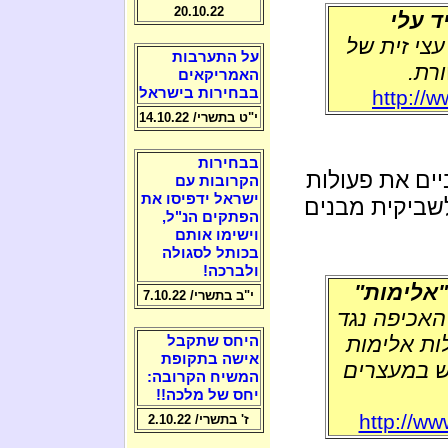
20.10.22
ד עלי
עצי זית של
על התערבות
רת.
האמריקאים
בבחירות בישראל
http://
י"ט בתשרי/ 14.10.22
בבחירות
ים את פעולות
הקרובות עם
ישראל ידפיסו את
לשביקית מבנים
הפתקים הנ"ל,
וישימו אותם
בכותל לסגולה
ולברכה!
"אלימות"
י"ב בתשרי/ 7.10.22
האכיפה נגד
ות אלימות
היחס שתקבל
אישה בתקופת
וש במעצרים
המשיח הקרובה:
יחס של מלכה!!
http://ww
ז' בתשרי/ 2.10.22