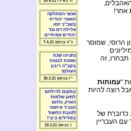
ח' באייר/ 20.4.21
האהבלים,
 אחר!
אנשי המחלקה
האנטי יהודית
בשב"כ יזמו
עלילת דם נגד
יהודים אמיתיים
 הרוסי, שמוסר
כ"ה בניסן/ 7.4.21
יליונים
נתניהו שכח
תבחרו, זה
ושוכח לבטוח
בקב"ה ריבון
העולם!
י"ז בניסן/ 30.3.21
 "
עמותות
בל רוצה להיות
במקום להילחם
למען שלמות
הארץ, נלחם
הגביר איתמר
כדוברת של
לטובת החשוד
בפלילים ביבי!
 עם העבריין
ו' בניסן/ 19.3.21