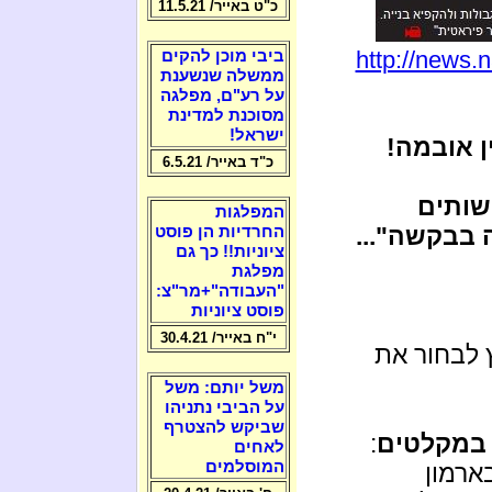
כ"ט באייר/ 11.5.21
http://news.
ביבי מוכן להקים
ממשלה שנשענת
על רע"ם, מפלגה
מסוכנת למדינת
ישראל!
ן אובמה!
כ"ד באייר/ 6.5.21
שותים
המפלגות
 בבקשה"...
החרדיות הן פוסט
ציוניות!! כך גם
מפלגת
"העבודה"+מר"צ:
פוסט ציוניות
י"ח באייר/ 30.4.21
 לבחור את
משל יותם: משל
על הביבי נתניהו
שביקש להצטרף
 במקלטים
:
לאחים
המוסלמים
ארמון