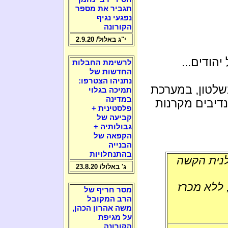
תגביר את מספר
נפגעי נגיף
הקורונה
י"ג באלול/ 2.9.20
יהודים...
לרשימת החבלות
החדשות של
נתניהו הצטרפו:
שלטון, במערכת
תמיכה בגלוי
במדינה
דיבים מקרנות
פלסטינית +
קביעה של
גבולותיה +
הקפאה של
הבנייה
בהתנחלויות
לנית הקשה
ג' באלול/ 23.8.20
 ללא מכרז
מסר חריף של
הרב המקובל
משה אהרון הכהן,
על מגיפת
הקורונה