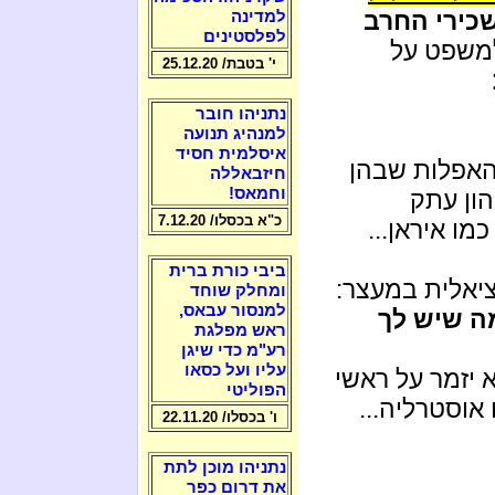
כירי החרב
למדינה
לפלסטינים
למשפט על
י' בטבת/ 25.12.20
נתניהו חובר
למנהיג תנועה
איסלמית חסיד
אפלות שבהן
חיזבאללה
וחמאס!
ון עתק
כ"א בכסלו/ 7.12.20
מו איראן...
ביבי כורת ברית
ציאלית במעצר:
ומחלק שוחד
למנסור עבאס,
ה שיש לך
ראש מפלגת
רע"מ כדי שיגן
עליו ועל כסאו
 יזמר על ראשי
הפוליטי
אוסטרליה...
ו' בכסלו/ 22.11.20
נתניהו מוכן לתת
את דרום כפר