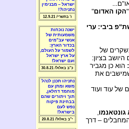
ו"ם...
ישראל – מבנימין
נתניהו?!
הקו האדום
"
ו' בתשרי/ 12.9.21
"פ ביבי: ערי
ישנה נוכחות
משמעותית של
אנשי עב"מים
בכדור הארץ:
שקרים של
לשמור על העולם,
על ארץ ישראל
היושב בציון:
ועם ישראל!
הוא כן מגביר
כ"ב באלול/ 30.8.21
שמישבים את
נתניהו תכנן לנהל
משא ומתן עם
של עוד ועוד
מוחמד דחלאן,
תוך ויתורים שהם
בבחינת פיקוח
נפש לעם
גונטאנמו
,
בישראל!
המחבלים – דרך
י"ב באלול/ 20.8.21