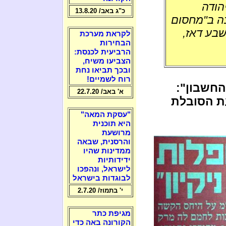
הודה
כ"ג באב/ 13.8.20
 מכתב תמיכה ב"מחסום
שבע דאז,
לקראת מערכת
הבחירות
הרביעית לכנסת:
הצביעו משיח,
ובכך תביאו נחת
רוח לשמיים!
החשבון":
א' באב/ 22.7.20
ת הסובלת
"עסקת המאה"
היא תוכנית
מרושעת
והרסנית, שבאה
ממדינות שהיו
ידידותיות
לישראל, ונהפכו
לבוגדות בישראל
י' בתמוז/ 2.7.20
מגיפת כתר
הקורונה באה כדי