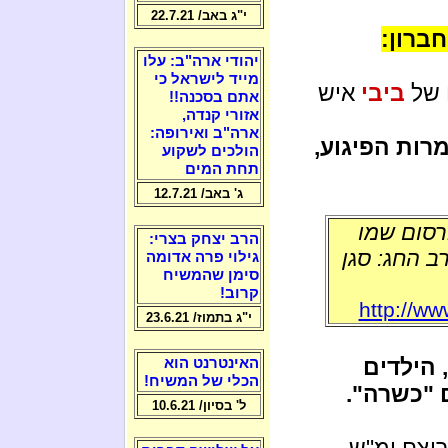
י"ג באב/ 22.7.21
ברון:
יהודי ארה"ב: עלו
מייד לישראל כי
 של
ביבי
איש
אתם בסכנה!!
אזורי קנדה,
ארה"ב ואירופה:
רות הפיגוע,
הולכים לשקוע
תחת המים
ג' באב/ 12.7.21
רסום שמו
הרב יצחק בצרי:
ב החג: סגן
גילוי פרה אדומה
סימן שהמשיח
קרוב!
http://ww
י"ג בתמוז/ 23.6.21
 הילדים
האינטרנט הוא
הכלי של המשיח!
 "כשרה".
ל' בסיון/ 10.6.21
צח ימ"ש...