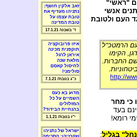
 "ראשי"
זאב אלקין חושף:
נים אנשי
נתניהו מעדיף את
טובת עצמו על
ד העם ולטובת
טובת המדינה
ד' בשבט/ 17.1.21
ם הרמטכ"ל
איזו פרובוקציה
תוקפנית מכינה
ן, הקימו
איראן לרגל
שם החברות.
מלאת שנה
לחיסול קאסם
טחוניות.
סולימני!
http://ww
כ"ג בטבת/ 7.1.21
מדוע בא כעס
השמיים על כל
 כי מחר
המזלזלים
ינם בעד
בהנחיית הבידוד?
מי רומא!
י"ז בטבת/ 1.1.21
ישראל של נתניהו
נחל" בגליל
:
שקרניהו: הסכימה