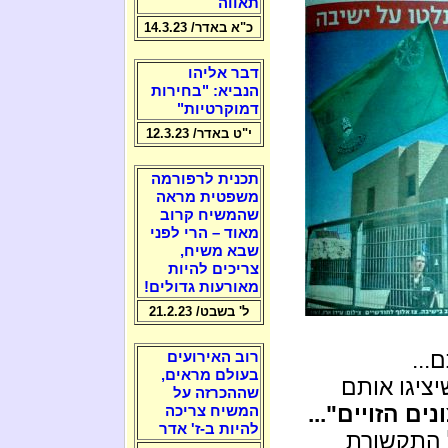
תאווה
כ"א באדר/ 14.3.23
דבר אליהו
הנביא: "בחירות
דמוקרטיות"
י"ט באדר/ 12.3.23
תכנית לרפורמה
משפטית מראה
שהמשיח קרוב
מאוד – הרי לפני
שבא משיח,
צריכים להיות
מאורעות גדולים!
ל' בשבט/ 21.2.23
...
רוב האירועים
בעולם מראים,
יציגו אותם
שההכרזה על
ים הזויים"...
המשיח צריכה
להיות ב-ז' אדר
 התקשורת