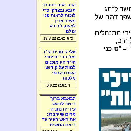
הרב יאיר נוסבכר
חשד ל"תג
תובע ובצדק: כדי
שפך דמם של
לזכות לראות פני
משיח צריך
לצעוק לבורא
ידי מתנחלים,
עולם
כ"א באב/ 18.8.22
הום,
" = "
סוכני
אליהו חכים הי"ד
ואליהו בית צורי
הי"ד היו מוכנים
למות על קידוש
השם כהרוגי
מלכות
ו' באב/ 3.8.22
הבאבא ברוך
בישר לראש
עיריית נתניה
מרים פיירברג:
את ראש העיר עד
ביאת המשיח