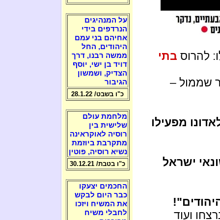
על המנהיגים
הנרדפים בידי
אחיהם בני עמם
היהודים, החל
ו: להרוס
בתי
ממשה רבנו, דרך
דויד בן ישי, יוסף
הצדיק, ושמשון
ר שממול –
הגיבור
כ"ו בשבט/ 28.1.22
מלחמת עולם
אדונו מפעילו
שלישית בין
רוסיה לאוקראינה
מתקרבת ביוזמת
נשיא רוסיה, פוטין
נאי ישראל
כ"ו בטבת/ 30.12.21
החכמים יצעקו
כבר היום לבקש
יהודים"!
את המשיח ויזכו
צחו ועוד
לחבלי משיח