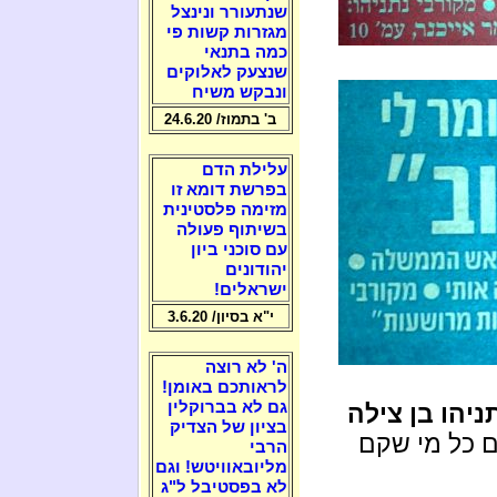
שנתעורר ונינצל
מגזרות קשות פי
כמה בתנאי
שנצעק לאלוקים
ונבקש משיח
ב' בתמוז/ 24.6.20
עלילת הדם
בפרשת דומא זו
מזימה פלסטינית
בשיתוף פעולה
עם סוכני ביון
יהודונים
ישראלים!
י"א בסיון/ 3.6.20
ה' לא רוצה
לראותכם באומן!
גם לא בברוקלין
ניהו בן צילה
בציון של הצדיק
ם כל מי שקם
הרבי
מליובאוויטש! וגם
לא בפסטיבל ל"ג