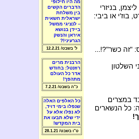
מה היו חילופי
יצמן, בניזרי
הדברים הקשים
בין משלחת
בוז'י או ביבי:
ישראלית חשאית
– לנציגי ממשל
ביידן בנושא
איראן והנשק
הגרעיני!?
 "זה כשר"?!...
ל' בשבט/ 12.2.21
הרבנית מרים
י השלטון
רוזנטל: בחודש
אדר כל העולם
מתהפך!
כ"ה בשבט/ 7.2.21
ד במצרים
כל האלפים האלה
: כל הנשארים
שנפלו בימי דויד,
לא נפלו אלא על
!
ידי שלא תבעו את
בית המקדש!
ט"ו בשבט/ 28.1.21