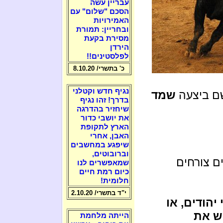
עבריין עשה
הסכם "שלום" עם
האמירויות
ובחריין: תמורת
מסירת בקעת
הירדן
לפלסטינים!!
כ' בתשרי/ 8.10.20
נגיף חדש וקטלני
שם ביצעה
שמד
בדרך! זהו נגיף
שיחזיר בהדרגה
את יושבי כדור
הארץ לתקופת
האבן, אחרי
שיפגע במחשבים
וברובוטים,
ם צורחים
שמאפשרים לנו
כיום רמת חיים
חלומית!
י"ד בתשרי/ 2.10.20
יהודים, או
ש את
הייתה מלחמת