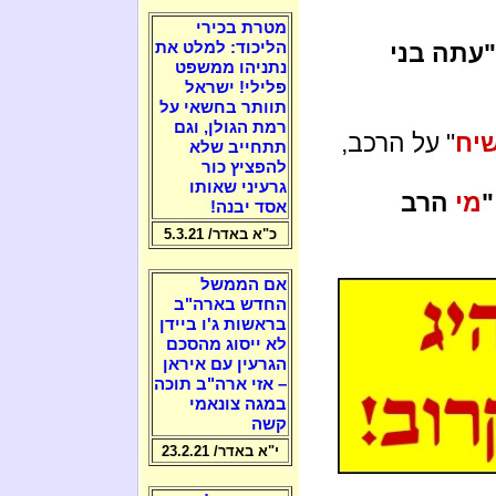
מטרת בכירי
"עתה בני
הליכוד: למלט את
נתניהו ממשפט
פלילי! ישראל
תוותר בחשאי על
רמת הגולן, וגם
יח
" על הרכב,
תתחייב שלא
להפציץ כור
גרעיני שאותו
"
מי
הרב
אסד יבנה!
כ"א באדר/ 5.3.21
אם הממשל
החדש בארה"ב
בראשות ג'ו ביידן
לא ייסוג מהסכם
הגרעין עם איראן
– אזי ארה"ב תוכה
במגה צונאמי
קשה
י"א באדר/ 23.2.21