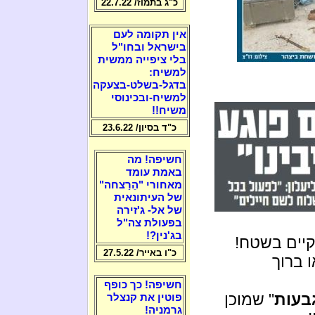
כ"ג בתמוז/ 22.7.22
אין תקומה לעם
בישראל ובחו"ל
בלי ציפייה ממשית
למשיח:
בדגל-בשלט-בצעקה
למשיח-ובכינוסי
משיח!!
כ"ד בסיון/ 23.6.22
חשיפה! מה
באמת עומד
מאחורי "הֵרַצחה"
של העיתונאית
של אל- ג'זירה
בפעולת צה"ל
בג'נין?!
 קיים בשטח!
כ"ו באייר/ 27.5.22
 ברוך
חשיפה! כך כופף
גבעות
" שמוכן
פוטין את קנצלר
גרמניה!