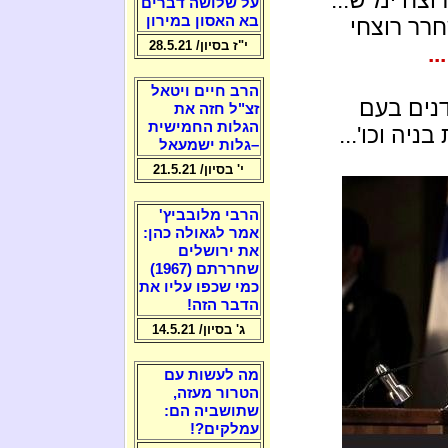
על שלושה דברים
בא האסון במירון
חרר רוצחי
י"ז בסיון/ 28.5.21
.
הרב חיים ויטאל
נים בעם
זצ"ל חזה את
הגלות החמישית
יה וכו'...
–גלות ישמעאל
י' בסיון/ 21.5.21
הרבי מלובביץ'
אמר לגאולה כהן:
את ירושלים
שחררתם (1967)
כמי שכפו עליו את
הדבר הזה!
ג' בסיון/ 14.5.21
מה לעשות עם
הטרור מעזה,
שתושביה הם:
עמלקים?!