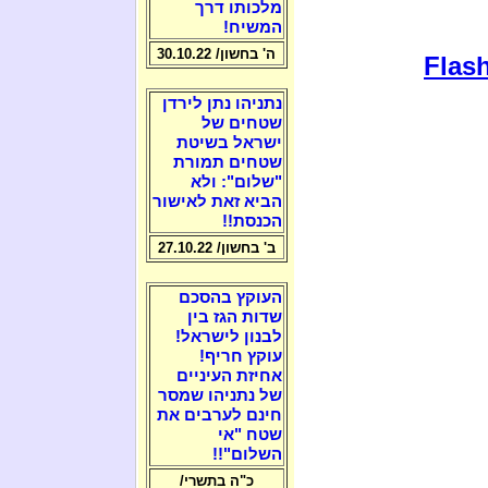
מלכותו דרך
המשיח!
ה' בחשון/ 30.10.22
Flash
נתניהו נתן לירדן
שטחים של
ישראל בשיטת
שטחים תמורת
"שלום": ולא
הביא זאת לאישור
הכנסת!!
ב' בחשון/ 27.10.22
העוקץ בהסכם
שדות הגז בין
לבנון לישראל!
עוקץ חריף!
אחיזת העיניים
של נתניהו שמסר
חינם לערבים את
שטח "אי
השלום"!!
כ"ה בתשרי/