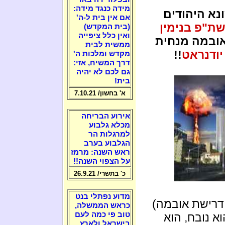
מידה כנגד מידה:
נא היהודים
אם אין בית ל-ה'
ת"פ בנימין
(בית המקדש)
ואין כלל ציפייה
ובמה מנחית
ממשית לבית
ודנראט
!!
מקדש ומלכות ה'
דרך המשיח, אזי:
גם לכם לא יהיה
בית!
א' בחשון/ 7.10.21
אירוע הבריחה
מכלא גלבוע
למרגלות הר
הגלבוע בערב
ראש השנה: מרמז
על הצפוי השנה!!
כ' בתשרי/ 26.9.21
מדוע נפתלי בנט
דרישת אובמה)
כראש הממשלה,
טוב פי כמה לעם
א נובח, הוא
בישראל ולארץ