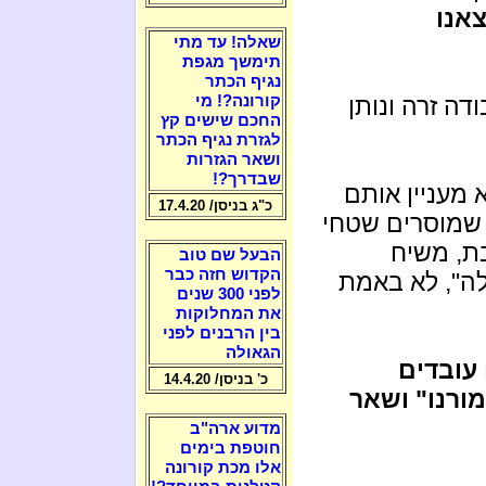
צאנו
שאלה! עד מתי
תימשך מגפת
נגיף הכתר
דה זרה ונותן
קורונה?! מי
החכם שישים קץ
לגזרת נגיף הכתר
ושאר הגזרות
שבדרך?!
א מעניין אותם
כ"ג בניסן/ 17.4.20
 שמוסרים שטחי
ת, משיח
הבעל שם טוב
הקדוש חזה כבר
לה", לא באמת
לפני 300 שנים
את המחלוקות
בין הרבנים לפני
הגאולה
 עובדים
כ' בניסן/ 14.4.20
מורנו" ושאר
מדוע ארה"ב
חוטפת בימים
אלו מכת קורונה