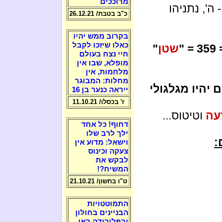
מרוככים
ה', נתניהו
כ"ב בטבת/ 26.12.21
בקרוב ממש יהיו
כאלו שיזכו לקבל
שטן
"
חיי נצח בעולם
מופלא, שבו אין
מלחמות, אין
מחלות: המבוגר
ם יהיו מגלגולי
ייראה כנער בן 16
ז' בכסלו/ 11.10.21
עה
וטיטוס...
דחוף! כל אחד
ילך לרב שלו
:
וישאל: מדוע אין
צעקה וכינוס
לבקש את
המשיח?!
ט"ו בחשון/ 21.10.21
התמוטטויות
הבניינים בחולון
ובפלורידה באו