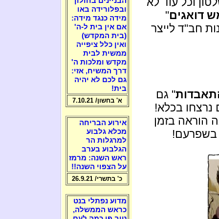
טון וכל עוד לא
הבניינים בחולון
ובפלורידה באו
 דואגים
"
מידה כנגד מידה:
ות חב"ד לייצר
אם אין בית ל-ה'
(בית המקדש)
ואין כלל ציפייה
ממשית לבית
מקדש ומלכות ה'
דרך המשיח, אזי:
גם לכם לא יהיה
בית!
תאבדות
" גם
א' בחשון/ 7.10.21
 נרצחו בכלא!
ה הוראה בזמן
אירוע הבריחה
 בשפרעם!
מכלא גלבוע
למרגלות הר
הגלבוע בערב
ראש השנה: מרמז
על הצפוי השנה!!
כ' בתשרי/ 26.9.21
מדוע נפתלי בנט
כראש הממשלה,
טוב פי כמה לעם