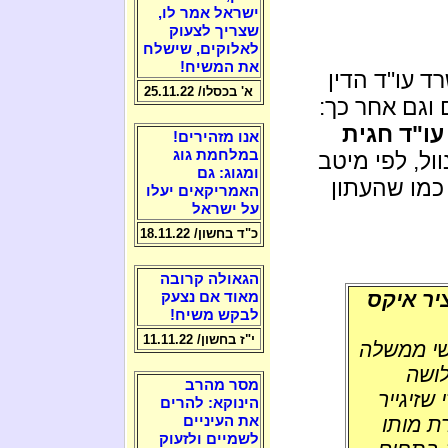
ישראל אמר לו,
שצריך לצעוק
לאלוקים, שישלח
את המשיח!
ד עו"ד הדין
א' בכסלו/ 25.11.22
ם וגם אחר כך:
ו"ד חגית
אנו מזהירים!
במלחמת גוג
ול, לפי מיטב
ומגוג: גם
 כמו שהעתון
האמריקאים יעלו
על ישראל
כ"ד בחשון/ 18.11.22
הגאולה קרובה
יר איקס
מאוד אם נצעק
לבקש משיח!
י"ז בחשון/ 11.11.22
אשי ממשלה
לושה
מסר מהרב
שזיגייר
הינוקא: להרים
רת מותו
את העיניים
לשמיים ולזעוק