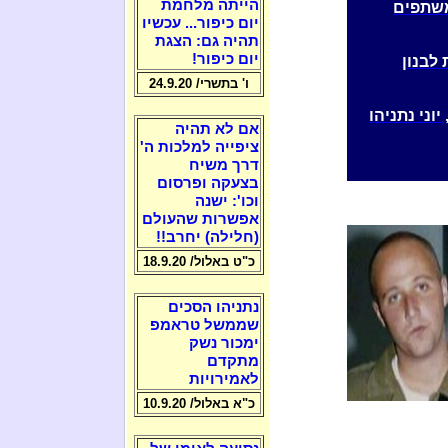
הייתה מלחמת
משתפים
יום כיפור... עכשיו
תהיה גם: הצגת
יום כיפור!
לבנון
ו' בתשרי/ 24.9.20
וני נתניהו
אם לא תהיה
ציפייה למלכות ה'
דרך משיח
בצעקה ופרסום
וכו': ישנה
אפשרות שהעולם
(חלילה) יחרב!!
כ"ט באלול/ 18.9.20
נתניהו הסכים
שממשל טראמפ
ימכור נשק
מתקדם
לאמירויות
כ"א באלול/ 10.9.20