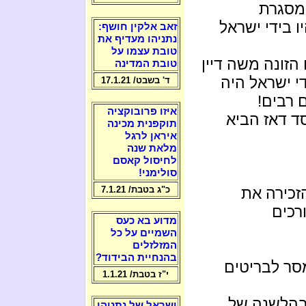
במסגרת
 בידי ישראל
זאב אלקין חושף:
נתניהו מעדיף את
טובת עצמו על
מים הזונה משה דיין
טובת המדינה
י ישראל היה
ד' בשבט/ 17.1.21
 רבים!
איזו פרובוקציה
ד דאז הביא
תוקפנית מכינה
איראן לרגל
מלאת שנה
לחיסול קאסם
סולימני!
זכירה את
כ"ג בטבת/ 7.1.21
ת התורכים
מדוע בא כעס
השמיים על כל
המזלזלים
בהנחיית הבידוד?
ר לבריטים
י"ז בטבת/ 1.1.21
בהלשנה של
ישראל של נתניהו