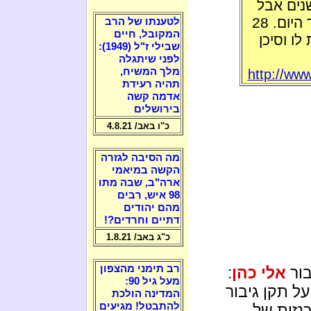
 הדברים האלה כתבה אסתר לפני 6 שנים אבל
הם עדיין אקטואלים, זעקתה נשארה ונישאת עד היום. 28
לטענתו של הרב
המקובל, חיים
לו וסיכן
שבילי ז"ל (1949):
לפני שיתגלה
מלך המשיח,
http://ww
תהיה רעידת
אדמה קשה
בירושלים
כ"ו באב/ 4.8.21
מה הסיבה לגזרה
הקשה במיאמי
ארה"ב, שבה מתו
98 איש, רבים
מהם יהודים
דתיים וחרדים?!
כ"ג באב/ 1.8.21
רב תימני מהצפון
בור
אלי כהן
:
מעל גיל 90:
על תקן גיבור
המדינה הולכת
להתבטל! מגיעים
נזית של