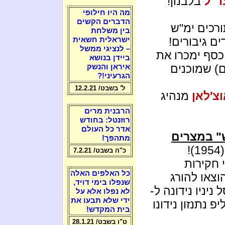
ד"ל
בלבנון!
מה היו חילופי
הדברים הקשים
ורכים ימ"ש
בין משלחת
ים גיבורים!
ישראלית חשאית
– לנציגי ממשל
 כסף ימכרו את
ביידן בנושא
) שמוכנים
איראן והנשק
הגרעיני!?
ל' בשבט/ 12.2.21
צ'לאן
מנהיג
הרבנית מרים
רוזנטל: בחודש
אדר כל העולם
" במצרים
מתהפך!
כ"ה בשבט/ 7.2.21
 חקירות
כל האלפים האלה
וצאו להורג
שנפלו בימי דויד,
יניו נידונה ל-
לא נפלו אלא על
ידי שלא תבעו את
פ נתנזון נידונו
בית המקדש!
ט"ו בשבט/ 28.1.21