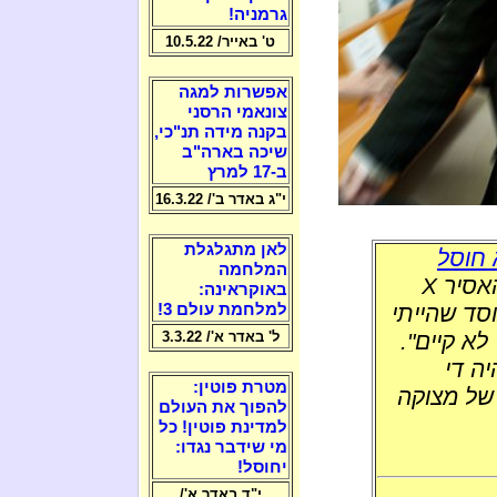
גרמניה!
ט' באייר/ 10.5.22
אפשרות למגה
צונאמי הרסני
בקנה מידה תנ"כי,
שיכה בארה"ב
ב-17 למרץ
י"ג באדר ב'/ 16.3.22
לאן מתגלגלת
 חוסל
המלחמה
האסיר
X
באוקראינה:
סד שהייתי
למלחמת עולם 3!
א קיים".
ל' באדר א'/ 3.3.22
ה די
מטרת פוטין:
של מצוקה
להפוך את העולם
למדינת פוטין! כל
מי שידבר נגדו:
יחוסל!
י"ד באדר א'/