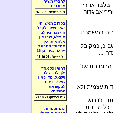
לחבלי משיח
 בלבד
אחרי
מרוככים
יף אביגדור
כ"ב בטבת/ 26.12.21
בקרוב ממש יהיו
כאלו שיזכו לקבל
ים במשמרת
חיי נצח בעולם
מופלא, שבו אין
מלחמות, אין
ב"כ, כמקובל
מחלות: המבוגר
ייראה כנער בן 16
ה"...
ז' בכסלו/ 11.10.21
בוגדנית של
דחוף! כל אחד
ילך לרב שלו
וישאל: מדוע אין
צעקה וכינוס
ות עצמית ולא
לבקש את
המשיח?!
ט"ו בחשון/ 21.10.21
ם ולדרוש
בכל מדינות
התמוטטויות