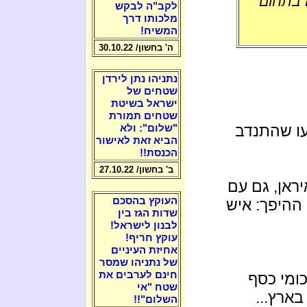
 בתחום
לקב"ה לבקש
מלכותו דרך
המשיח!
ה' בחשון/ 30.10.22
נתניהו נתן לירדן
שטחים של
ישראל בשיטת
שטחים תמורת
עו שהתנדב
"שלום": ולא
הביא זאת לאישור
הכנסת!!
ב' בחשון/ 27.10.22
יראן, גם עם
העוקץ בהסכם
 ההיפך: איש
שדות הגז בין
לבנון לישראל!
עוקץ חריף!
אחיזת העיניים
של נתניהו שמסר
חינם לערבים את
כומי כסף
שטח "אי
בארץ...
השלום"!!