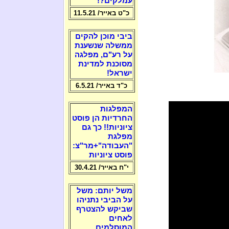
עמלקים?!
כ"ט באייר/ 11.5.21
ביבי מוכן להקים
ממשלה שנשענת
על רע"ם, מפלגה
מסוכנת למדינת
ישראל!
כ"ד באייר/ 6.5.21
המפלגות
החרדיות הן פוסט
ציוניות!! כך גם
מפלגת
"העבודה"+מר"צ:
פוסט ציוניות
י"ח באייר/ 30.4.21
משל יותם: משל
על הביבי נתניהו
שביקש להצטרף
לאחים
המוסלמים