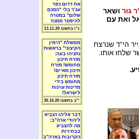
את דרום כפר
ר גור
ושאר
עג'ר בלי "הסכם
שלום" במטרה
ל ואת עם
להיפטר ממנו!
כ"ו בחשון/ 13.11.20
ממשלת "הימין
יר הי"ד שנרצח
הקיצוני" בראשות
ר שלחו אותו.
נתניהו בונה:
מזרח תיכון
מחומש! מזרח
ע.
תיכון מאיים!
מזרח תיכון
מחומש בידי
מדינות עוינות
לישראל!
י"ב בחשון/ 30.10.20
דבר אליהו הנביא
ליהודי ארה"ב:
מה להצביע
בבחירות
הקרובות בארה"ב