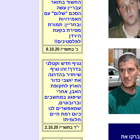
החשוד בתואר
עבריין עשה
הסכם "שלום" עם
האמירויות
ובחריין: תמורת
מסירת בקעת
הירדן
לפלסטינים!!
כ' בתשרי/ 8.10.20
נגיף חדש וקטלני
בדרך! זהו נגיף
שיחזיר בהדרגה
את יושבי כדור
הארץ לתקופת
האבן, אחרי
שיפגע במחשבים
וברובוטים,
שמאפשרים לנו
כיום רמת חיים
חלומית!
י"ד בתשרי/ 2.10.20
ברקו את