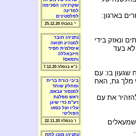
שקרניהו: הסכימה
למדינה
ים בארגון:
לפלסטינים
י' בטבת/ 25.12.20
נתניהו חובר
ם ונאזק בידי
למנהיג תנועה
 לא בעד
איסלמית חסיד
חיזבאללה
וחמאס!
כ"א בכסלו/ 7.12.20
געון בו: עם
 מלך גת, האח
ביבי כורת ברית
ומחלק שוחד
למנסור עבאס,
הזהיר את עם
ראש מפלגת
רע"מ כדי שיגן
עליו ועל כסאו
הפוליטי
ישמעאלים
ו' בכסלו/ 22.11.20
נתניהו מוכן לתת