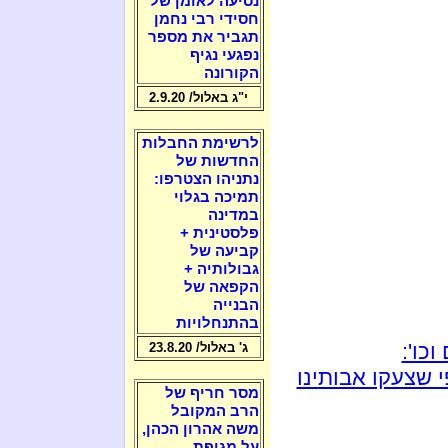
נסיעה לאומן של
חסידי רבי נחמן
תגביר את מספר
נפגעי נגיף
הקורונה
י"ג באלול/ 2.9.20
לרשימת החבלות
החדשות של
נתניהו הצטרפו:
תמיכה בגלוי
במדינה
פלסטינית +
קביעה של
גבולותיה +
הקפאה של
הבנייה
בהתנחלויות
כו':
ג' באלול/ 23.8.20
 שצעקו אבותינו
מסר חריף של
הרב המקובל
משה אהרון הכהן,
על מגיפת