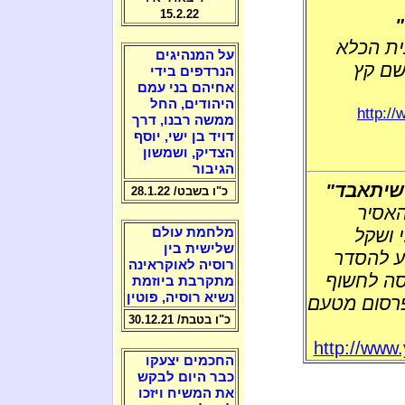
15.2.22
בית הכלא
על המנהיגים
שבו שם קץ
הנרדפים בידי
אחיהם בני עמם
היהודים, החל
http:/
ממשה רבנו, דרך
דויד בן ישי, יוסף
הצדיק, ושמשון
הגיבור
 שיתאבד"
כ"ו בשבט/ 28.1.22
האסיר
נלי ושקל
מלחמת עולם
שלישית בין
יע להסדר
רוסיה לאוקראינה
יסה לחשוף
מתקרבת ביוזמת
נשיא רוסיה, פוטין
רסום מטעם
כ"ו בטבת/ 30.12.21
http://www.
החכמים יצעקו
כבר היום לבקש
את המשיח ויזכו