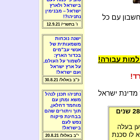
בישראל ולארץ
ישראל – מבנימין
חשבון עם כל
נתניהו?!
ו' בתשרי/ 12.9.21
ישנה נוכחות
משמעותית של
אנשי עב"מים
בכדור הארץ:
למות עבורה!
לשמור על העולם,
על ארץ ישראל
ועם ישראל!
ד!
כ"ב באלול/ 30.8.21
מדינת ישראל
נתניהו תכנן לנהל
משא ומתן עם
מוחמד דחלאן,
28 שנה שיונתן פולארד לא ראה אור יום. 28 שנים
תוך ויתורים שהם
בבחינת פיקוח
נפש לעם
ן בעלה
בישראל!
א לו סכנת
י"ב באלול/ 20.8.21