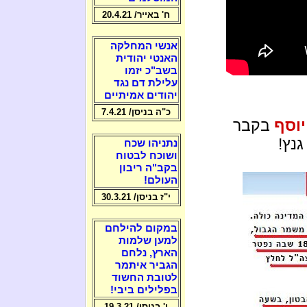
ח' באייר/ 20.4.21
אנשי המחלקה
האנטי יהודית
בשב"כ יזמו
עלילת דם נגד
יהודים אמיתיים
כ"ה בניסן/ 7.4.21
וסף
בקבר
גנץ!
נתניהו שכח
ושוכח לבטוח
בקב"ה ריבון
העולם!
י"ז בניסן/ 30.3.21
במקום להילחם
למען שלמות
הארץ, נלחם
הגביר איתמר
לטובת החשוד
בפלילים ביבי!
ו' בניסן/ 19.3.21