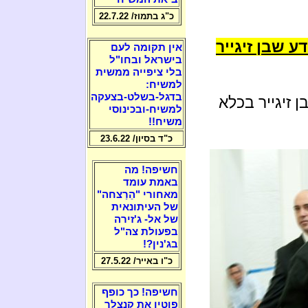
כ"ג בתמוז/ 22.7.22
דע שבן זיגייר
אין תקומה לעם
בישראל ובחו"ל
בלי ציפייה ממשית
למשיח:
בדגל-בשלט-בצעקה
 זיגייר בכלא
למשיח-ובכינוסי
משיח!!
כ"ד בסיון/ 23.6.22
חשיפה! מה
באמת עומד
מאחורי "הֵרַצחה"
של העיתונאית
של אל- ג'זירה
בפעולת צה"ל
בג'נין?!
כ"ו באייר/ 27.5.22
חשיפה! כך כופף
פוטין את קנצלר