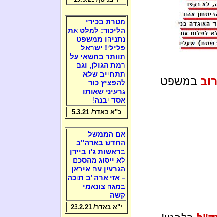
מטרת בכירי
הליכוד: למלט את
נתניהו ממשפט
פלילי! ישראל
תוותר בחשאי על
רמת הגולן, וגם
תתחייב שלא
רוב
במשפט
להפציץ כור
גרעיני שאותו
אסד יבנה!
כ"א באדר/ 5.3.21
אם הממשל
החדש בארה"ב
בראשות ג'ו ביידן
לא ייסוג מהסכם
הגרעין עם איראן
– אזי ארה"ב תוכה
במגה צונאמי
קשה
י"א באדר/ 23.2.21