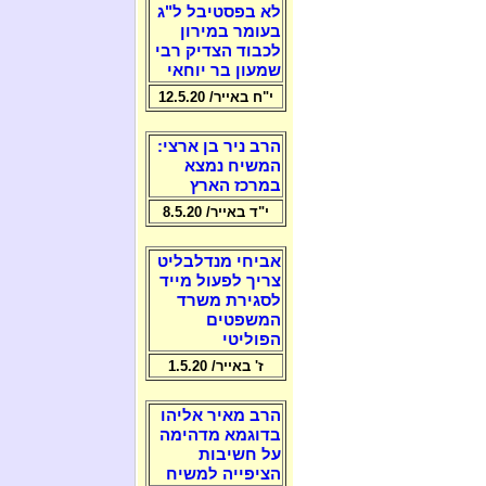
לא בפסטיבל ל"ג
בעומר במירון
לכבוד הצדיק רבי
שמעון בר יוחאי
י"ח באייר/ 12.5.20
הרב ניר בן ארצי:
המשיח נמצא
במרכז הארץ
י"ד באייר/ 8.5.20
אביחי מנדלבליט
צריך לפעול מייד
לסגירת משרד
המשפטים
הפוליטי
ז' באייר/ 1.5.20
הרב מאיר אליהו
בדוגמא מדהימה
על חשיבות
הציפייה למשיח