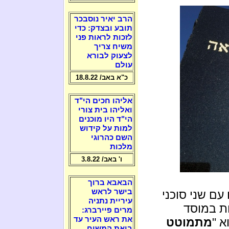
הרב יאיר נוסבכר
תובע ובצדק: כדי
לזכות לראות פני
משיח צריך
לצעוק לבורא
עולם
כ"א באב/ 18.8.22
אליהו חכים הי"ד
ואליהו בית צורי
הי"ד היו מוכנים
למות על קידוש
השם כהרוגי
מלכות
ו' באב/ 3.8.22
הבאבא ברוך
בישר לראש
עם שני סוכני
עיריית נתניה
ות במוסד
מרים פיירברג:
את ראש העיר עד
א "
מתמוטט
ביאת המשיח