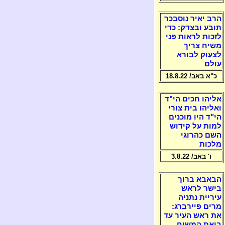
הרב יאיר נוסבכר
תובע ובצדק: כדי
לזכות לראות פני
משיח צריך
לצעוק לבורא
עולם
כ"א באב/ 18.8.22
אליהו חכים הי"ד
ואליהו בית צורי
הי"ד היו מוכנים
למות על קידוש
השם כהרוגי
מלכות
ו' באב/ 3.8.22
הבאבא ברוך
בישר לראש
עיריית נתניה
מרים פיירברג:
את ראש העיר עד
ביאת המשיח