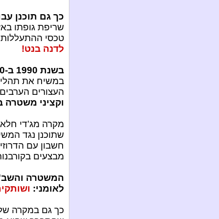
כך גם תוכנן עב
שריפת גופתו באזו
טכסי ההתעללות, 
לדנה בנט!
בשנת 1990 ב-20 במאי עד 21 במאי
במשיח את תהליך
העצורים הערבים ב
וקציני משטרה ב
מקרה מג'די חלאב
שתוכנן נגד המשי
חשבון עם הדרוזי
מבצעים בקורבנות
המשטרה והשב"כ 
לאומני:
ושותקים
כך גם במקרה של