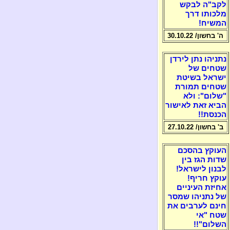
לקב"ה לבקש
מלכותו דרך
המשיח!
ה' בחשון/ 30.10.22
נתניהו נתן לירדן
שטחים של
ישראל בשיטת
שטחים תמורת
"שלום": ולא
הביא זאת לאישור
הכנסת!!
ב' בחשון/ 27.10.22
העוקץ בהסכם
שדות הגז בין
לבנון לישראל!
עוקץ חריף!
אחיזת העיניים
של נתניהו שמסר
חינם לערבים את
שטח "אי
השלום"!!