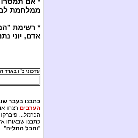
* אם תמסרו 
ממלחמת לבנו
* רשימת "המת
אדם, יוני נתני
עדכוני כ"ו באדר ה'תשע"ג /
כתבנו בעבר שוב
הערבים
רצחו אות
הכרמל... פיברקו 
כתבנו שבאותו אז
"
וחבל התליה
"...