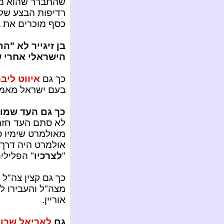
שהתברר שהוא מס
רדיפות הבצע של 
כסף מוכרים את ב
בן זיגייר לא "
הישראלי אחרי 
כך גם
איווט ליב
בעם ישראל מאמי
כך גם העד שמו
לא סתם העד חזר 
מאולמרט שימיו ספ
אולמרט היה דרך 
"
לצרכיו
" הפלילים
כך גם קצין צה"ל 
מצה"ל והעבירו ל
אוריין.
גם
לאריאל שרון