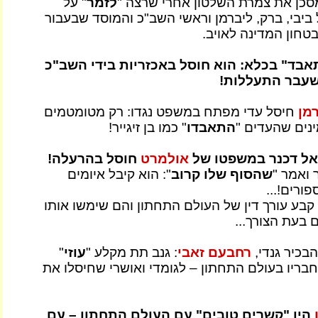
כן את צמרת השלטון אחרי שרצה "
לזמר
" על
ביבי, ברק, ליברמן וראשי השב"כ והמוסד שבעבור
טחון המדינה לאויב.
התאבד" בכלא: הוא חוסל באכזריות בידי השב"כ
שעבר התעללות!
רמן
חיסל עדי מפתח במשפט נגדו: רק מטומטמים
נים שהעדים "
התאבדו
" כמו בן זיגייר!
אל דכנר במשפטו של
אולמרט
חוסל בהרעלה!
ואמר "
שהסוף שלו קרוב
": הוא קיבל איומים
ורים!...
קבע עורך דין של העולם התחתון והם שימשו אותו
 בעת הצורך...
הבכיר גנדי,
רחבעם זאבי
: גנב תת מקלע "
עוזי
"
חבריו בעולם התחתון – לגומדי ואושרי שחיסלו את
היו "קשרים טובים" עם העולם התחתון – עם