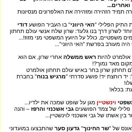
ואחרים...
תמיד הזהירה ומזהירה את האלפרונים מנסיונות
ת התיק הפלילי "
האי היווני
" בו העביר הפושע
דודי
וחד לשרון דרך בנו גלעד: שרון שלח אנשי עולם תחתון
מים משפטיים, כולל על היועץ המשפטי מני מזוז!...
יה מעורב בפרשת "האי היווני"...
 אולמרט להיות
ראש ממשלה
אחרי שרון, אם הוא
קום מאד נמוך?!
 תחתון שרון בחר באיש עולם תחתון אולמרט
: יד רוחצת יד! פושע סדרתי "
מרגיש בנוח
" בחברת
לו!
ת: בכלא!
משפטי
וינשטיין
מגן על שופט שמכה את ילדיו...
ק פלילי של צמד הפושעים
גבי אשכנזי והרפז
– והנה
ין אשתו של גבי אשכנזי לוינשטיין...
ונס של "
שר החינוך
"
גדעון סער
שהתבצעו במועדוני