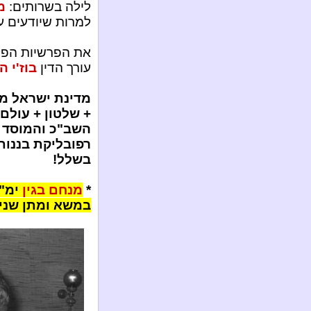
לילה בשרותים:
מ
למרות שיודעים ע
את הפרשיות הפלי
עורך הדין
בוז'י ה
מדינת ישראל מת
+ שלטון + עולם
השב"כ והמוסד 
רפובליקת בננו
בשלל!
*
מנחם בגין
ימ"ש
במשא ומתן שניה