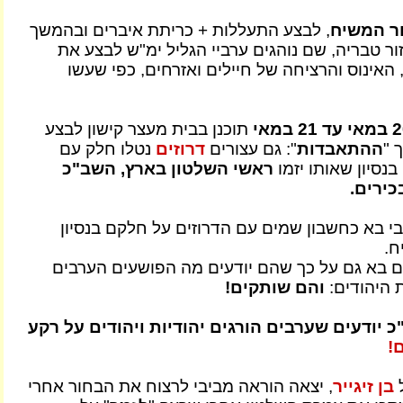
ור המשיח
, לבצע התעללות + כריתת איברים ובהמשך
ר טבריה, שם נוהגים ערביי הגליל ימ"ש לבצע את
האינוס והרציחה של חיילים ואזרחים, כפי שעשו
תוכנן בבית מעצר קישון לבצע
 "
ההתאבדות
": גם עצורים
דרוזים
נטלו חלק עם
נסיון שאותו יזמו
ראשי השלטון בארץ, השב"כ
כירים.
י בא כחשבון שמים עם הדרוזים על חלקם בנסיון
ח.
ם בא גם על כך שהם יודעים מה הפושעים הערבים
 היהודים:
והם שותקים!
יודעים שערבים הורגים יהודיות ויהודים על רקע
!
בן זיגייר
, יצאה הוראה מביבי לרצוח את הבחור אחרי