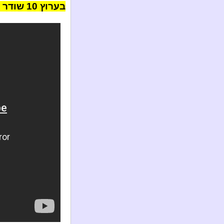
בערוץ 10 שודר השבוע תחקיר שמאשר את מה שכתבנו: מזעזע!