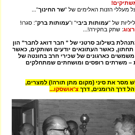
שתיקים!
ל מעללי הזנות האלימים של "
שר החינוך
"...
ליות של "
עמותות ביבי
" ו"
עמותות ברק
": סגרו!
רצוג
: שתק בחקירה!...
נהלת בשילוב סרטני של " חבר דואג לחבר" הון
 תחתון, כאשר העתונאים יודעים ושותקים, כאשר
משמשים כארגונים של שכירי חרב בחונטה של
ת – משרתים רופסים ומושחתים שמתחלקים
 מסר את סיני (מקום מתן תורה!) למצרים,
ל דרך הרומנים, דרך
צ'אושסקו...