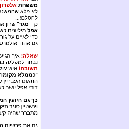
משפחת
אלפרון
לא פלא שהמשטרה 
לחסלם!...
כך "
סגר
" שרון א
אפל
מיליונים כש
כדי לאיים על גור
גם אהוד אולמרט ה
שאלה!
איך הגיע
נבחר למפלגה במ
תשובה!
איש עולם
"
כממלא מקומו
"
התאום העבריין ש
דודי אפל יושב כע
כך גם היועץ ה
וינשטיין סוגר תי
מתברר שהיה קשר ב
גם את פרשיות הא