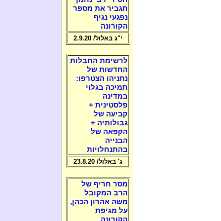
תגביר את מספר
נפגעי נגיף
הקורונה
י"ג באלול/ 2.9.20
לרשימת החבלות
החדשות של
נתניהו הצטרפו:
תמיכה בגלוי
במדינה
פלסטינית +
קביעה של
גבולותיה +
הקפאה של
הבנייה
בהתנחלויות
ג' באלול/ 23.8.20
מסר חריף של
הרב המקובל
משה אהרון הכהן,
על מגיפת
הקורונה