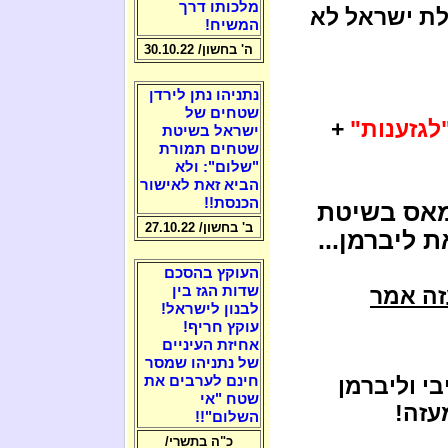
מלכותו דרך
ת ישראל לא
המשיח!
ה' בחשון/ 30.10.22
נתניהו נתן לירדן
שטחים של
לגזענות"
+
ישראל בשיטת
שטחים תמורת
"שלום": ולא
הביא זאת לאישור
הכנסת!!
מאס בשיטת
ב' בחשון/ 27.10.22
 ליברמן...
העוקץ בהסכם
זה אמר
שדות הגז בין
לבנון לישראל!
עוקץ חריף!
אחיזת העיניים
של נתניהו שמסר
י וליברמן
חינם לערבים את
שטח "אי
עזה!
השלום"!!
כ"ה בתשרי/