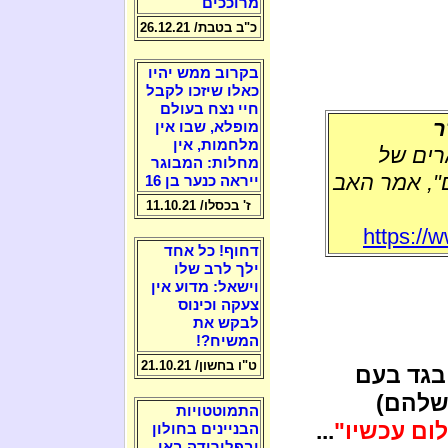
מרוככים
כ"ב בטבת/ 26.12.21
בקרוב ממש יהיו
כאלו שיזכו לקבל
חיי נצח בעולם
ר
מופלא, שבו אין
מלחמות, אין
רים של
מחלות: המבוגר
ם", אמר האב
ייראה כנער בן 16
ז' בכסלו/ 11.10.21
https://
דחוף! כל אחד
ילך לרב שלו
וישאל: מדוע אין
צעקה וכינוס
לבקש את
המשיח?!
ט"ו בחשון/ 21.10.21
גד בעם
(שלהם)
התמוטטויות
ום עכשיו"
...
הבניינים בחולון
ובפלורידה באו