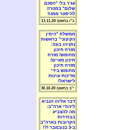
עג'ר בלי "הסכם
שלום" במטרה
להיפטר ממנו!
כ"ו בחשון/ 13.11.20
ממשלת "הימין
הקיצוני" בראשות
נתניהו בונה:
מזרח תיכון
מחומש! מזרח
תיכון מאיים!
מזרח תיכון
מחומש בידי
מדינות עוינות
לישראל!
י"ב בחשון/ 30.10.20
דבר אליהו הנביא
ליהודי ארה"ב:
מה להצביע
בבחירות
הקרובות בארה"ב
ב-3 בנובמבר !?!