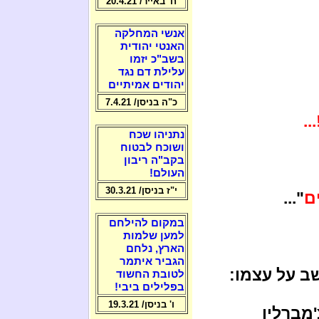
ח' באייר/ 20.4.21
אנשי המחלקה
האנטי יהודית
בשב"כ יזמו
עלילת דם נגד
יהודים אמיתיים
כ"ה בניסן/ 7.4.21
.
נתניהו שכח
ושוכח לבטוח
בקב"ה ריבון
העולם!
י"ז בניסן/ 30.3.21
ם
"...
במקום להילחם
למען שלמות
הארץ, נלחם
הגביר איתמר
ב על עצמו:
לטובת החשוד
בפלילים ביבי!
ו' בניסן/ 19.3.21
'מברלין