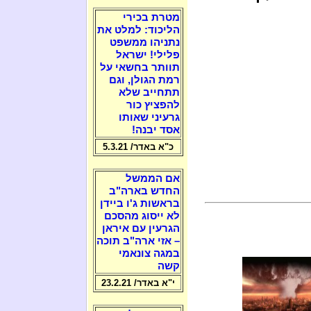
מטרת בכירי
הליכוד: למלט את
נתניהו ממשפט
פלילי! ישראל
תוותר בחשאי על
רמת הגולן, וגם
תתחייב שלא
להפציץ כור
גרעיני שאותו
אסד יבנה!
כ"א באדר/ 5.3.21
אם הממשל
החדש בארה"ב
בראשות ג'ו ביידן
לא ייסוג מהסכם
הגרעין עם איראן
– אזי ארה"ב תוכה
במגה צונאמי
קשה
י"א באדר/ 23.2.21