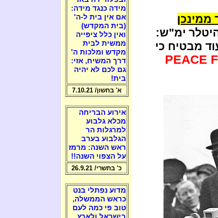
מידה כנגד מידה:
 ממינכן
אם אין בית ל-ה'
(בית המקדש)
יטלר ימ"ש:
ואין כלל ציפייה
ממשית לבית
וד מבטיח כי
מקדש ומלכות ה'
PEACE 
דרך המשיח, אזי:
גם לכם לא יהיה
בית!
א' בחשון/ 7.10.21
אירוע הבריחה
מכלא גלבוע
למרגלות הר
הגלבוע בערב
ראש השנה: מרמז
על הצפוי השנה!!
כ' בתשרי/ 26.9.21
מדוע נפתלי בנט
כראש הממשלה,
טוב פי כמה לעם
בישראל ולארץ