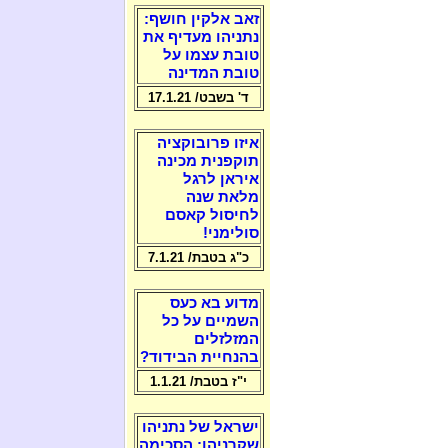
זאב אלקין חושף:
נתניהו מעדיף את
טובת עצמו על
טובת המדינה
ד' בשבט/ 17.1.21
איזו פרובוקציה
תוקפנית מכינה
איראן לרגל
מלאת שנה
לחיסול קאסם
סולימני!
כ"ג בטבת/ 7.1.21
מדוע בא כעס
השמיים על כל
המזלזלים
בהנחיית הבידוד?
י"ז בטבת/ 1.1.21
ישראל של נתניהו
שקרניהו: הסכימה