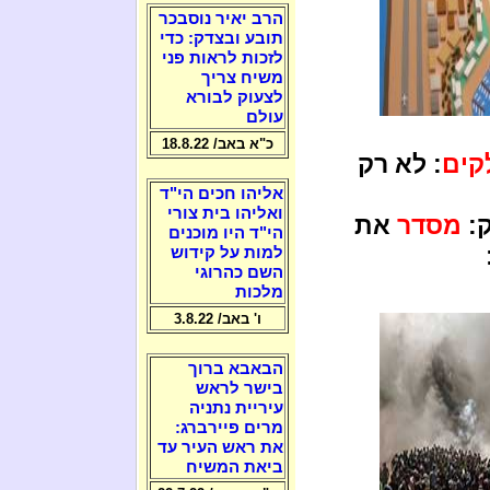
הרב יאיר נוסבכר
תובע ובצדק: כדי
לזכות לראות פני
משיח צריך
לצעוק לבורא
עולם
כ"א באב/ 18.8.22
קים
: לא רק
אליהו חכים הי"ד
ואליהו בית צורי
:
מסדר
את
הי"ד היו מוכנים
למות על קידוש
השם כהרוגי
מלכות
ו' באב/ 3.8.22
הבאבא ברוך
בישר לראש
עיריית נתניה
מרים פיירברג:
את ראש העיר עד
ביאת המשיח