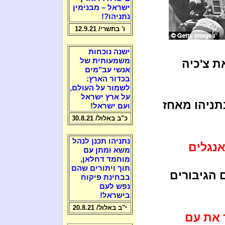
ישראל – מבנימין
נתניהו?!
ו' בתשרי/ 12.9.21
ישנה נוכחות
משמעותית של
 צ'כיה
אנשי עב"מים
בכדור הארץ:
לשמור על העולם,
על ארץ ישראל
תניהו מאחז
ועם ישראל!
כ"ב באלול/ 30.8.21
נתניהו תכנן לנהל
אנגלים
משא ומתן עם
מוחמד דחלאן,
תוך ויתורים שהם
 הגיבורים
בבחינת פיקוח
נפש לעם
בישראל!
י"ב באלול/ 20.8.21
 את עם