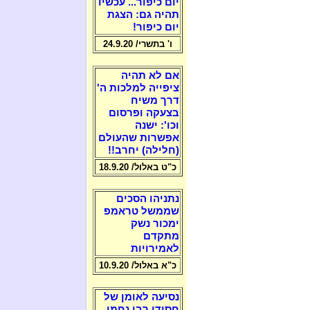
יום כיפור... עכשיו
תהיה גם: הצגת
יום כיפור!
ו' בתשרי/ 24.9.20
אם לא תהיה
ציפייה למלכות ה'
דרך משיח
בצעקה ופרסום
וכו': ישנה
אפשרות שהעולם
(חלילה) יחרב!!
כ"ט באלול/ 18.9.20
נתניהו הסכים
שממשל טראמפ
ימכור נשק
מתקדם
לאמירויות
כ"א באלול/ 10.9.20
נסיעה לאומן של
חסידי רבי נחמן