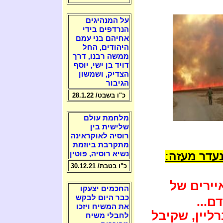
על המנהיגים
הנרדפים בידי
אחיהם בני עמם
היהודים, החל
ממשה רבנו, דרך
דויד בן ישי, יוסף
הצדיק, ושמשון
הגיבור
כ"ו בשבט/ 28.1.22
מלחמת עולם
שלישית בין
רוסיה לאוקראינה
מתקרבת ביוזמת
נעדר מעזה:
נשיא רוסיה, פוטין
כ"ו בטבת/ 30.12.21
יירים של
החכמים יצעקו
כבר היום לבקש
ם...
את המשיח ויזכו
רליין, שקיבל
לחבלי משיח