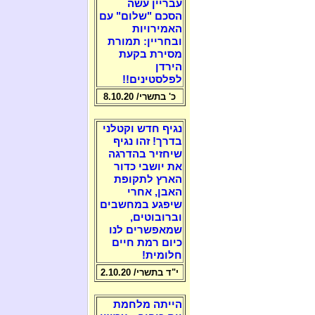
עבריין עשה
הסכם "שלום" עם
האמירויות
ובחריין: תמורת
מסירת בקעת
הירדן
לפלסטינים!!
כ' בתשרי/ 8.10.20
נגיף חדש וקטלני
בדרך! זהו נגיף
שיחזיר בהדרגה
את יושבי כדור
הארץ לתקופת
האבן, אחרי
שיפגע במחשבים
וברובוטים,
שמאפשרים לנו
כיום רמת חיים
חלומית!
י"ד בתשרי/ 2.10.20
הייתה מלחמת