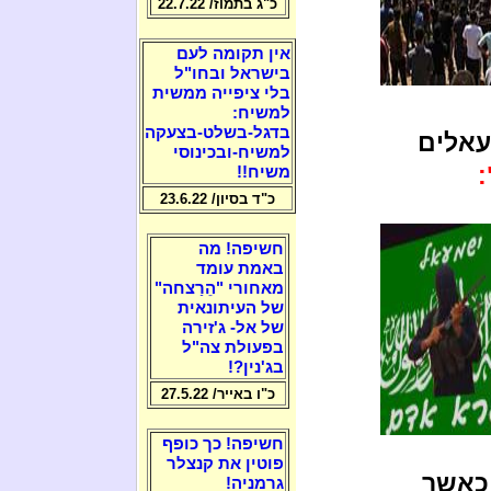
כ"ג בתמוז/ 22.7.22
אין תקומה לעם
בישראל ובחו"ל
בלי ציפייה ממשית
למשיח:
בדגל-בשלט-בצעקה
אלים
למשיח-ובכינוסי
:
משיח!!
כ"ד בסיון/ 23.6.22
חשיפה! מה
באמת עומד
מאחורי "הֵרַצחה"
של העיתונאית
של אל- ג'זירה
בפעולת צה"ל
בג'נין?!
כ"ו באייר/ 27.5.22
חשיפה! כך כופף
פוטין את קנצלר
אשר
גרמניה!