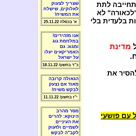
תחייבה לתת
שצריך לצעוק
לאלוקים, שישלח
לכאורה" לא
את המשיח!
ת בלעדית בלי
א' בכסלו/ 25.11.22
אנו מזהירים!
במלחמת גוג
ל
מדינת
ומגוג: גם
האמריקאים יעלו
.
על ישראל
כ"ד בחשון/ 18.11.22
הסיר את
הגאולה קרובה
מאוד אם נצעק
לבקש משיח!
י"ז בחשון/ 11.11.22
מסר מהרב
 עם פושעי
הינוקא: להרים
את העיניים
לשמיים ולזעוק
לקב"ה לבקש