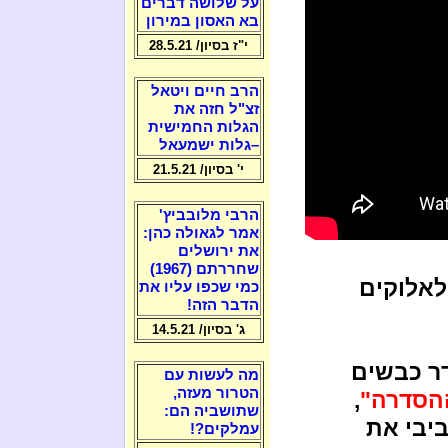
על שלושה דברים
בא האסון במירון
י"ז בסיון/ 28.5.21
הרב חיים ויטאל
זצ"ל חזה את
הגלות החמישית
–גלות ישמעאל
י' בסיון/ 21.5.21
הרבי מלובביץ'
אמר לגאולה כהן:
את ירושלים
שחררתם (1967)
לאלוקים
כמי שכפו עליו את
הדבר הזה!
ג' בסיון/ 14.5.21
ר כבשים
מה לעשות עם
הטרור מעזה,
הסדרה"
,
שתושביה הם:
ביבי את
עמלקים?!