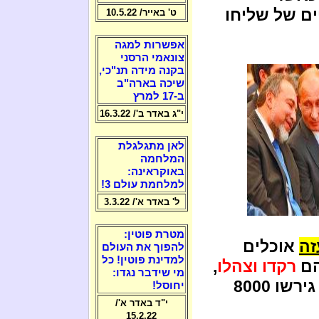
ים של שליחו
ט' באייר/ 10.5.22
אפשרות למגה
צונאמי הרסני
בקנה מידה תנ"כי,
שיכה בארה"ב
ב-17 למרץ
י"ג באדר ב'/ 16.3.22
לאן מתגלגלת
המלחמה
באוקראינה:
למלחמת עולם 3!
ל' באדר א'/ 3.3.22
מטרת פוטין:
זה
אוכלים
להפוך את העולם
למדינת פוטין! כל
רקדו וצהלו
,
מי שידבר נגדו:
כאשר משפחת הפשע אריאל שרון ובניו גירשו 8000
יחוסל!
י"ד באדר א'/
15.2.22