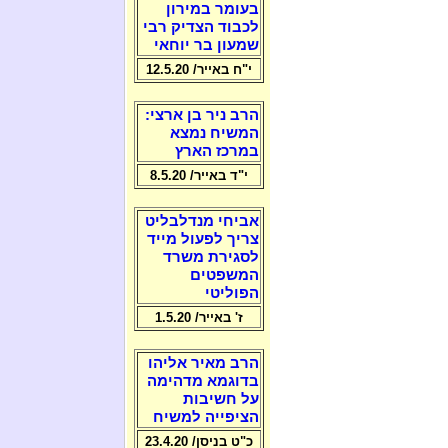
בעומר במירון
לכבוד הצדיק רבי
שמעון בר יוחאי
י"ח באייר/ 12.5.20
הרב ניר בן ארצי:
המשיח נמצא
במרכז הארץ
י"ד באייר/ 8.5.20
אביחי מנדלבליט
צריך לפעול מייד
לסגירת משרד
המשפטים
הפוליטי
ז' באייר/ 1.5.20
הרב מאיר אליהו
בדוגמא מדהימה
על חשיבות
הציפייה למשיח
כ"ט בניסן/ 23.4.20