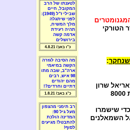
לטענתו של הרב
המקובל, חיים
שבילי ז"ל (1949):
מגנומטרים
לפני שיתגלה
מלך המשיח,
 הטורקי
תהיה רעידת
אדמה קשה
בירושלים
כ"ו באב/ 4.8.21
 שנחקר
:
מה הסיבה לגזרה
הקשה במיאמי
ארה"ב, שבה מתו
98 איש, רבים
מהם יהודים
ריאל שרון
דתיים וחרדים?!
ימ"ש ובניו מכרו בדיוק לפני 13 שנים את 8000
כ"ג באב/ 1.8.21
רב תימני מהצפון
כדי שישמרו
מעל גיל 90:
אל השמאלנים
המדינה הולכת
להתבטל! מגיעים
לסוף!