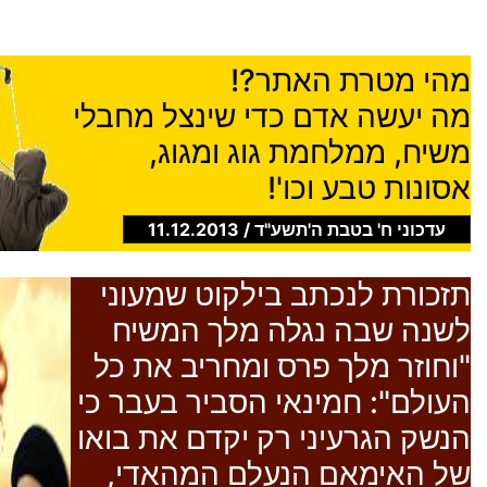
מהי מטרת האתר?!
מה יעשה אדם כדי שינצל מחבלי
משיח, ממלחמת גוג ומגוג,
אסונות טבע וכו'!
עדכוני ח' בטבת ה'תשע"ד / 11.12.2013
תזכורת לנכתב בילקוט שמעוני
לשנה שבה נגלה מלך המשיח
"וחוזר מלך פרס ומחריב את כל
העולם": חמינאי הסביר בעבר כי
הנשק הגרעיני רק יקדם את בואו
של האימאם הנעלם המהאדי,