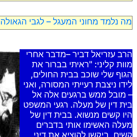
מה נלמד מחוני המעגל – לגבי הגאולה!
הרב עזריאל דביר –מדבר אחרי
מוות קליני: "ראיתי בברור את
הגוף שלי שוכב בבית החולים,
לידו ניצבת רעייתי המסורה, ואני
– מובל ממש ברגעים אלה אל
בית דין של מעלה. רגעי המשפט
היו קשים מנשוא. בבית דין של
מעלה האשימו אותי בדברים
קשים, ביקשו להוציא את דיני