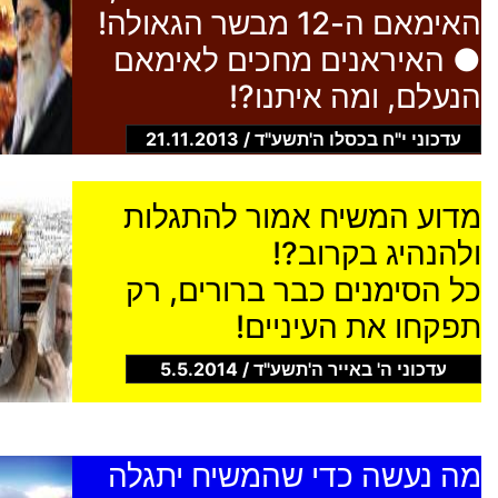
האימאם ה-12 מבשר הגאולה!
● האיראנים מחכים לאימאם
הנעלם, ומה איתנו?!
עדכוני י"ח בכסלו ה'תשע"ד / 21.11.2013
מדוע המשיח אמור להתגלות
ולהנהיג בקרוב?!
כל הסימנים כבר ברורים, רק
תפקחו את העיניים!
עדכוני ה' באייר ה'תשע"ד / 5.5.2014
מה נעשה כדי שהמשיח יתגלה