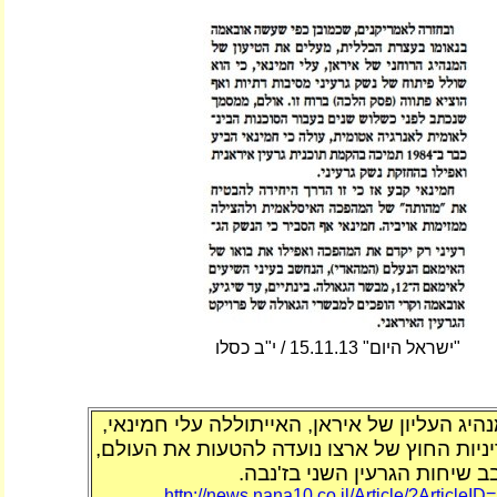
"ישראל היום" 15.11.13 / י"ב כסלו
יג העליון של איראן, האייתוללה עלי חמינאי,
יניות החוץ של ארצו נועדה להטעות את העולם,
ב שיחות הגרעין השני בז'נבה.
http://news.nana10.co.il/Article/?ArticleI