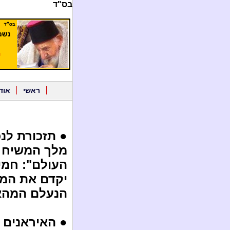
בס"ד
ראשי
אוד
● תזכורת לנ
מלך המשיח "
העולם": חמי
יקדם את המה
הנעלם המהאדי, האי
● האיראנים 