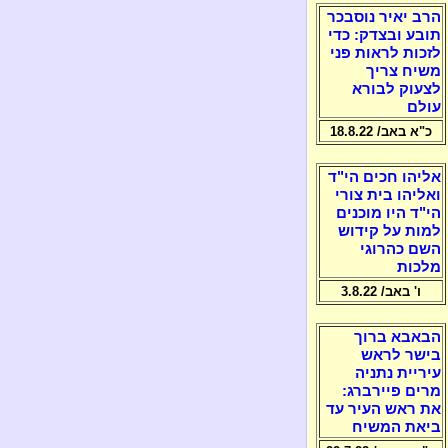
הרב יאיר נוסבכר
תובע ובצדק: כדי
לזכות לראות פני
משיח צריך
לצעוק לבורא
עולם
כ"א באב/ 18.8.22
אליהו חכים הי"ד
ואליהו בית צורי
הי"ד היו מוכנים
למות על קידוש
השם כהרוגי
מלכות
ו' באב/ 3.8.22
הבאבא ברוך
בישר לראש
עיריית נתניה
מרים פיירברג:
את ראש העיר עד
ביאת המשיח