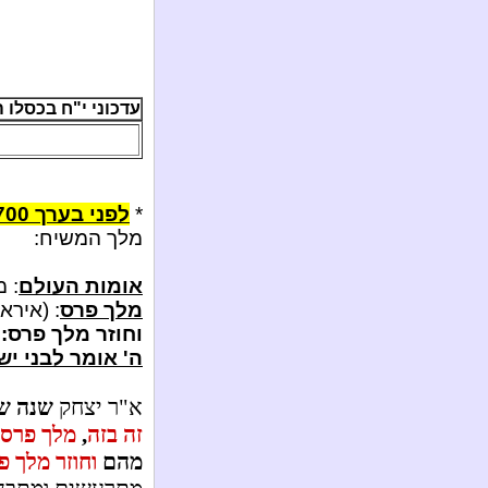
עדכוני י"ח בכסלו ה'תשע"ד
*
לפני בערך 700 שנים נכתב בילקוט שמעוני
מלך המשיח:
אומות העולם
: מ
מלך פרס
: (אירא
וחוזר מלך פרס: 
ה' אומר לבני י
א"ר יצחק
שנה שמ
זה בזה
,
מלך פרס
מהם
וחוזר מלך 