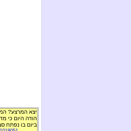
יצא המרצע? המנה
הודה היום כי מד
ביום בו נפתח סב
D=1019051