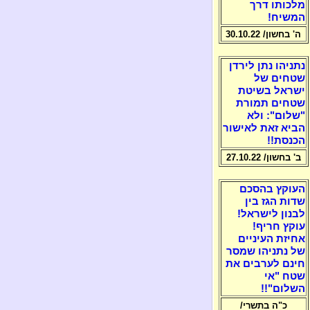
מלכותו דרך
המשיח!
ה' בחשון/ 30.10.22
נתניהו נתן לירדן
שטחים של
ישראל בשיטת
שטחים תמורת
"שלום": ולא
הביא זאת לאישור
הכנסת!!
ב' בחשון/ 27.10.22
העוקץ בהסכם
שדות הגז בין
לבנון לישראל!
עוקץ חריף!
אחיזת העיניים
של נתניהו שמסר
חינם לערבים את
שטח "אי
השלום"!!
כ"ה בתשרי/