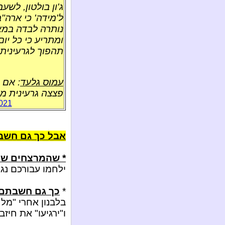
ג'ון בולטון, לשע
ל'מידה' כי ארה"
נותרה לבדה במא
ומתריע כי כל יו
תהפוך לגרעינית
עמוס גלעד
: אם 
פצצה גרעינית מת
6021
אבל כך גם חשב
* שהמרצחים של
ילחמו עבורכם נג
*
כך גם חשבתם 
ו"ירגיעו" את חיז