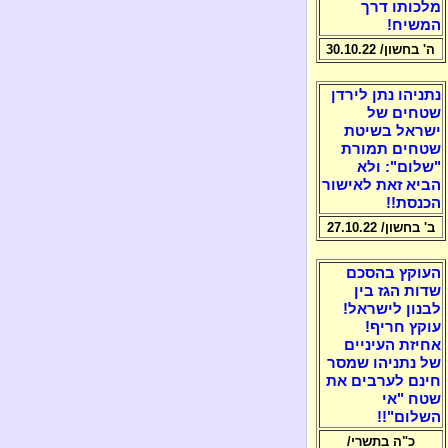
מלכותו דרך
המשיח!
ה' בחשון/ 30.10.22
נתניהו נתן לירדן
שטחים של
ישראל בשיטת
שטחים תמורת
"שלום": ולא
הביא זאת לאישור
הכנסת!!
ב' בחשון/ 27.10.22
העוקץ בהסכם
שדות הגז בין
לבנון לישראל!
עוקץ חריף!
אחיזת העיניים
של נתניהו שמסר
חינם לערבים את
שטח "אי
השלום"!!
כ"ה בתשרי/