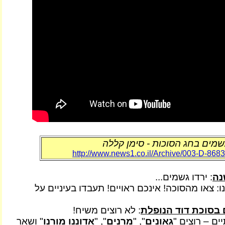
שמים בחג הסוכות - סימן קללה
http://www.news1.co.il/Archive/003-D-8683
נה
: ירדו גשמים...
ו: צאו מהסוכה! אינכם ראויים! תעבדו בעיניים על
בסוכת דוד הנופלת
: לא רוצים משיח!
ם – רוצים "
גאונים
", "
מרנים
", "
אדוננו מורנו
" ושאר