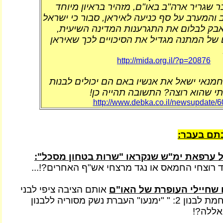
בר שגריר ארה"ב באו"ם, מזהיר בראיון מיוחד
ב והמערב על סף כניעה לאיראן, סבור כי ישראל
בק לבלום את התגרענות המדינה השיעית,
ם של המתנה מגדיל את הסיכויים לכך שאיראן
http://mida.org.il/?p=20876
חמנאי ישאל את אנשיו באם הם יכולים לבנות
י שהוא רוצה? התשובה תהייה כן!
http://www.debka.co.il/newsupdate/
תם בעבר:
 ערפאת ימ"ש שנקראו "שרות בטחון מסכל":
ד רוצחי החמאס או נגד מרצחי אש"ף האחרים?!...
שחיילי העופרת של האו"ם
אותם הציבה ציפי לבני
בלבנון אחרי "מלחמת לבנון 2: " "ימנעו" העברת נשק מסוריה ללבנון
באללה?!