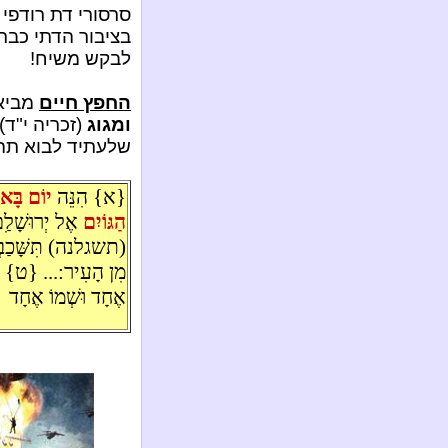
סרסורי דת רודפי 
בציבור הדתי כבר 
לבקש משיח!
החפץ חיים
מביא
ומגוג
(זכריה י"ד
שלעתיד לבוא תהי
{א} הִנֵּה
יוֹם בָּא
הַגּוֹיִם
אֶל יְרוּשָׁלִַם 
(תשגלנה) תִּשָּׁכַבְנָ
מִן הָעִיר:... {ט} וְה
אֶחָד וּשְׁמוֹ אֶחָד