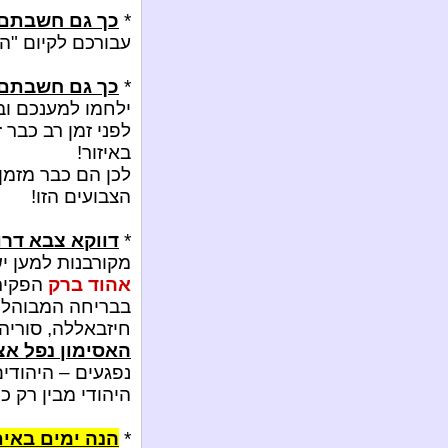
*
כך גם חשבתם 
עבורכם לקיום "ה
*
כך גם חשבתם 
ילחמו למענכם וב
לפני זמן רב כבר 
באיזור!
לכן הם כבר מזמן
הצבועים הזו!
*
דווקא צבא דרום
מקורבנות למען י
אהוד ברק
הפקיר 
בבריחה המבוהלת 
חיזבאללה, סוריה
האסימון נפל א
נפגעים – היהודים
היהודי מבין רק כ
*
הנה ימים באים