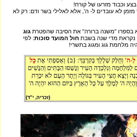
בצע וכבוד מזרעו של קורח!
מזמן לא עובדים ל- ה', אלא לאלילי בשר ודם: רק לא
 בספרו "משנה ברורה" את הסיבה שהפטרת
גוג
) נקראת מדי שנה בשבת
חול המועד סוכות
: לפי
ה מלחמת גוג ומגוג בתשרי!
 לַ-ה'
וְחֻלַּק שְׁלָלֵךְ בְּקִרְבֵּךְ: {ב} וְאָסַפְתִּי אֶת
כָּל
לַמִּלְחָמָה וְנִלְכְּדָה הָעִיר וְנָשַׁסּוּ הַבָּתִּים וְהַנָּשִׁים
ה וְיָצָא חֲצִי הָעִיר בַּגּוֹלָה וְיֶתֶר הָעָם לֹא יִכָּרֵת
ָיָה ה' לְמֶלֶךְ עַל כָּל הָאָרֶץ בַּיּוֹם הַהוּא יִהְיֶה ה'
(זכריה, י"ד)