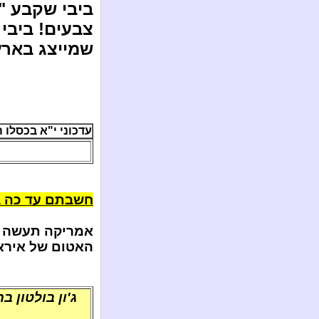
ביבי שקבע "
צבעים! ביבי 
שמייצג בארץ
עדכוני י"א בכסלו ה'תשע"ד
חשבתם עד כה בה
אמריקה תעשה ל
האטום של איראן?
ג'ון בולטון ב