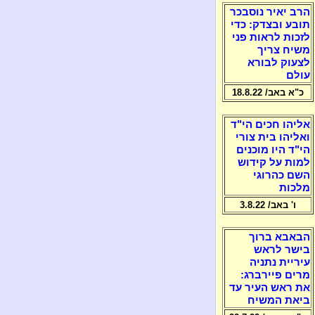
הרב יאיר נוסבכר
תובע ובצדק: כדי
לזכות לראות פני
משיח צריך
לצעוק לבורא
עולם
כ"א באב/ 18.8.22
אליהו חכים הי"ד
ואליהו בית צורי
הי"ד היו מוכנים
למות על קידוש
השם כהרוגי
מלכות
ו' באב/ 3.8.22
הבאבא ברוך
בישר לראש
עיריית נתניה
מרים פיירברג:
את ראש העיר עד
ביאת המשיח