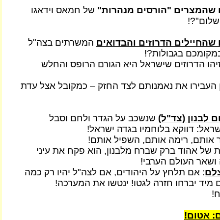
שהמצרים "הורסים מנהרות"
של חמאס וידאגו
שלום"?!
שהחיילים הדרוזים והבדואים
המשרתים בצה"ל
מקומכם בגבולות?!
זיהו הדרוזים שישראל היא הגורם הרופס והחלש
 העבירו את נאמנותם לצד החזק – כמקובל אצל עדת
 לבנון (צד"ל)
שנשכב על הגדר ולחם וסבל
שראל: דווקא בלוחמיו בגדה ישראל!
אותם, רימה אותם, השפיל אותם!
של אהוד ברק שברח מלבנון, הוא פקח את עיני
 ושאר העולם הערבי!
צלם
: אם תלחץ על היהודים, אם לצה"ל יהיו רק כמה
 מיד יברחו חזרה לגטו! ינטשו את המערכה!
ח!
: אטום!