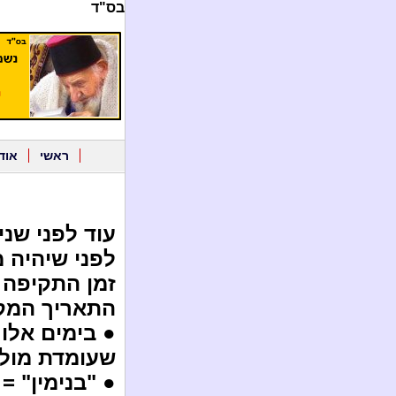
בס"ד
ראשי
אוד
עוד לפני שנ
לפני שיהיה 
זמן התקיפה 
התאריך המקס
● בימים אלו
שעומדת מול 
● "בנימין" = 162 = "צבע" = "בצע" = "עצב