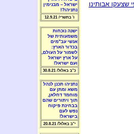
 שצעקו אבותינו
ישראל – מבנימין
נתניהו?!
ו' בתשרי/ 12.9.21
ישנה נוכחות
משמעותית של
אנשי עב"מים
בכדור הארץ:
לשמור על העולם,
על ארץ ישראל
ועם ישראל!
כ"ב באלול/ 30.8.21
נתניהו תכנן לנהל
משא ומתן עם
מוחמד דחלאן,
תוך ויתורים שהם
בבחינת פיקוח
נפש לעם
בישראל!
י"ב באלול/ 20.8.21