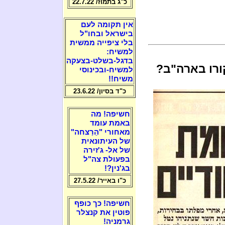
כ"ג בתמוז/ 22.7.22
אין תקומה לעם
בישראל ובחו"ל
בלי ציפייה ממשית
למשיח:
בדגל-בשלט-בצעקה
ורו בארה"ב?
למשיח-ובכינוסי
משיח!!
כ"ד בסיון/ 23.6.22
חשיפה! מה
באמת עומד
מאחורי "הֵרַצחה"
של העיתונאית
של אל- ג'זירה
בפעולת צה"ל
בג'נין?!
כ"ו באייר/ 27.5.22
חשיפה! כך כופף
פוטין את קנצלר
גרמניה!