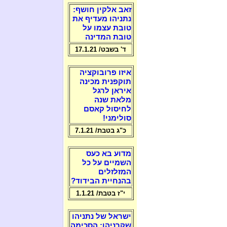
זאב אלקין חושף:
נתניהו מעדיף את
טובת עצמו על
טובת המדינה
ד' בשבט/ 17.1.21
איזו פרובוקציה
תוקפנית מכינה
איראן לרגל
מלאת שנה
לחיסול קאסם
סולימני!
כ"ג בטבת/ 7.1.21
מדוע בא כעס
השמיים על כל
המזלזלים
בהנחיית הבידוד?
י"ז בטבת/ 1.1.21
ישראל של נתניהו
שקרניהו: הסכימה