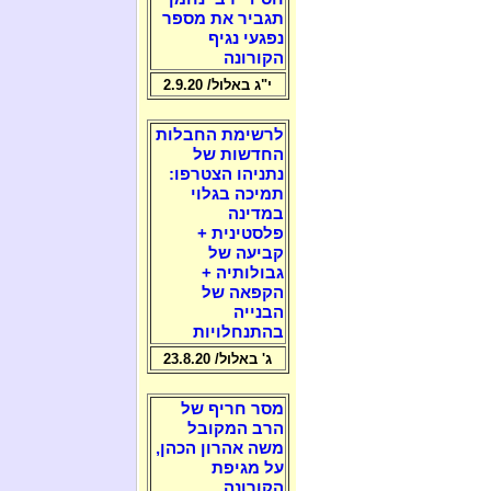
תגביר את מספר
נפגעי נגיף
הקורונה
י"ג באלול/ 2.9.20
לרשימת החבלות
החדשות של
נתניהו הצטרפו:
תמיכה בגלוי
במדינה
פלסטינית +
קביעה של
גבולותיה +
הקפאה של
הבנייה
בהתנחלויות
ג' באלול/ 23.8.20
מסר חריף של
הרב המקובל
משה אהרון הכהן,
על מגיפת
הקורונה