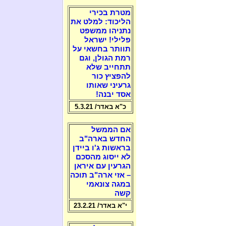
מטרת בכירי
הליכוד: למלט את
נתניהו ממשפט
פלילי! ישראל
תוותר בחשאי על
רמת הגולן, וגם
תתחייב שלא
להפציץ כור
גרעיני שאותו
אסד יבנה!
כ"א באדר/ 5.3.21
אם הממשל
החדש בארה"ב
בראשות ג'ו ביידן
לא ייסוג מהסכם
הגרעין עם איראן
– אזי ארה"ב תוכה
במגה צונאמי
קשה
י"א באדר/ 23.2.21