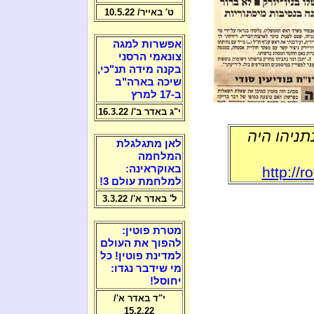
ט' באייר/ 10.5.22
אפשרות למגה
צונאמי הרסני
בקנה מידה תנ"כי,
שיכה בארה"ב
ב-17 למרץ
י"ג באדר ב'/ 16.3.22
 נתניהו היה
לאן מתגלגלת
המלחמה
באוקראינה:
http://
למלחמת עולם 3!
ל' באדר א'/ 3.3.22
מטרת פוטין:
להפוך את העולם
למדינת פוטין! כל
מי שידבר נגדו:
יחוסל!
י"ד באדר א'/
15.2.22