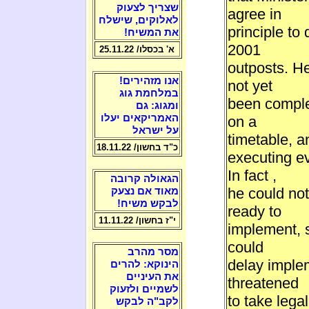
שצריך לצעוק
agree in
לאלוקים, שישלח
principle t
את המשיח!
2001
א' בכסלו/ 25.11.22
outposts. He
אנו מזהירים!
not yet
במלחמת גוג
been complet
ומגוג: גם
האמריקאים יעלו
on a
על ישראל
timetable, a
כ"ד בחשון/ 18.11.22
executing e
In fact ,
הגאולה קרובה
he could no
מאוד אם נצעק
לבקש משיח!
ready to
י"ז בחשון/ 11.11.22
implement, s
could
מסר מהרב
delay imple
הינוקא: להרים
את העיניים
threatened
לשמיים ולזעוק
to take lega
לקב"ה לבקש