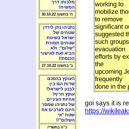
מלכותו דרך
working to
המשיח!
mobilize tho
ה' בחשון/ 30.10.22
to remove
significant 
נתניהו נתן לירדן
שטחים של
suggested t
ישראל בשיטת
such groups
שטחים תמורת
evacuation
"שלום": ולא
הביא זאת לאישור
efforts by e
הכנסת!!
the
ב' בחשון/ 27.10.22
upcoming Je
frequently
העוקץ בהסכם
שדות הגז בין
done in the 
לבנון לישראל!
עוקץ חריף!
אחיזת העיניים
goi says it is 
של נתניהו שמסר
https://wikile
חינם לערבים את
שטח "אי
השלום"!!
כ"ה בתשרי/