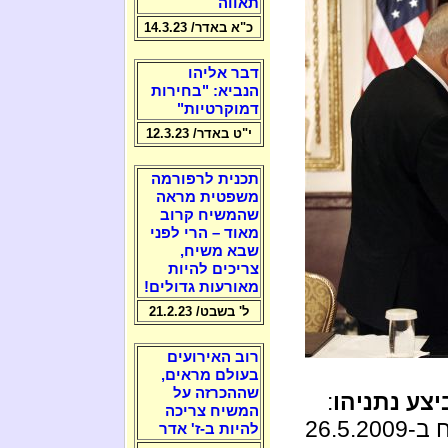
תאווה
כ"א באדר/ 14.3.23
דבר אליהו
הנביא: "בחירות
דמוקרטיות"
י"ט באדר/ 12.3.23
תכנית לרפורמה
משפטית מראה
שהמשיח קרוב
מאוד – הרי לפני
שבא משיח,
צריכים להיות
מאורעות גדולים!
ל' בשבט/ 21.2.23
רוב האירועים
בעולם מראים,
שההכרזה על
צע נתניהו
:
המשיח צריכה
הוא אפילו עבר את מספר הפינויים שהבטיח ב-26.5.2009
להיות ב-ז' אדר