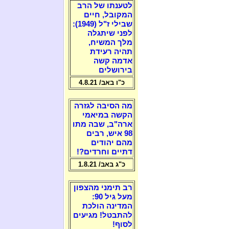
לטענתו של הרב
המקובל, חיים
שבילי ז"ל (1949):
לפני שיתגלה
מלך המשיח,
תהיה רעידת
אדמה קשה
בירושלים
כ"ו באב/ 4.8.21
מה הסיבה לגזרה
הקשה במיאמי
ארה"ב, שבה מתו
98 איש, רבים
מהם יהודים
דתיים וחרדים?!
כ"ג באב/ 1.8.21
רב תימני מהצפון
מעל גיל 90:
המדינה הולכת
להתבטל! מגיעים
לסוף!