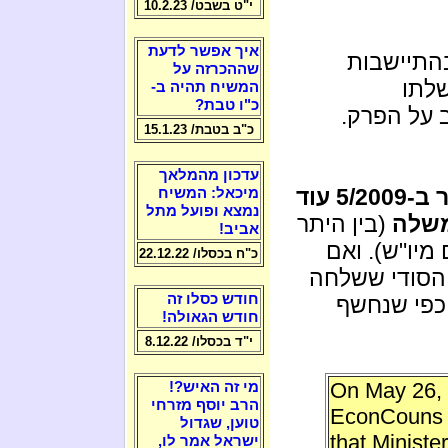
י"ט בשבט/ 10.2.23
איך אפשר לדעת
בהתיישבות
שההכרזה על
שלתו
המשיח תהיה ב-
כ"ו טבת?
ב על הפרק.
כ"ב בטבת/ 15.1.23
עדכון מהמלאך
ההחלטה הועברה למימשל בארה"ב כבר ב-5/2009 עוד
מיכאל: המשיח
נמצא ופועל מתל
משלה
(בין היתר
אביב!
מיו"ש). ואם
כ"ח בכסלו/ 22.12.22
הסודי ששלחה
חודש כסלו זה
 כפי שנחשף
חודש הגאולה!
י"ד בכסלו/ 8.12.22
On May 26, 
מי זה האיש?!
הרב יוסף מזרחי
EconCouns
טוען, שגדול
that Minist
ישראל אמר לו,