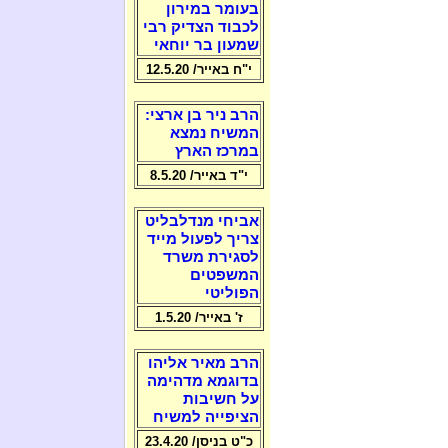
בעומר במירון
לכבוד הצדיק רבי
שמעון בר יוחאי
י"ח באייר/ 12.5.20
הרב ניר בן ארצי:
המשיח נמצא
במרכז הארץ
י"ד באייר/ 8.5.20
אביחי מנדלבליט
צריך לפעול מייד
לסגירת משרד
המשפטים
הפוליטי
ז' באייר/ 1.5.20
הרב מאיר אליהו
בדוגמא מדהימה
על חשיבות
הציפייה למשיח
כ"ט בניסן/ 23.4.20