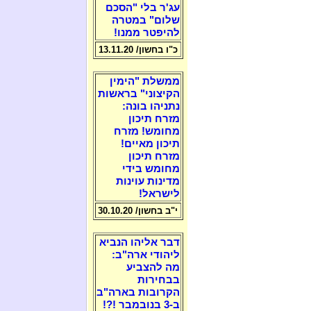
עג'ר בלי "הסכם
שלום" במטרה
להיפטר ממנו!
כ"ו בחשון/ 13.11.20
ממשלת "הימין
הקיצוני" בראשות
נתניהו בונה:
מזרח תיכון
מחומש! מזרח
תיכון מאיים!
מזרח תיכון
מחומש בידי
מדינות עוינות
לישראל!
י"ב בחשון/ 30.10.20
דבר אליהו הנביא
ליהודי ארה"ב:
מה להצביע
בבחירות
הקרובות בארה"ב
ב-3 בנובמבר !?!