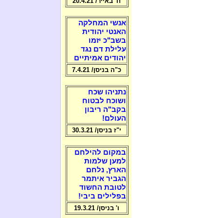
ח' באייר/ 20.4.21
אנשי המחלקה
האנטי יהודית
בשב"כ יזמו
עלילת דם נגד
יהודים אמיתיים
כ"ה בניסן/ 7.4.21
נתניהו שכח
ושוכח לבטוח
בקב"ה ריבון
העולם!
י"ז בניסן/ 30.3.21
במקום להילחם
למען שלמות
הארץ, נלחם
הגביר איתמר
לטובת החשוד
בפלילים ביבי!
ו' בניסן/ 19.3.21