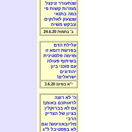
שנתעורר ונינצל
מגזרות קשות פי
כמה בתנאי
שנצעק לאלוקים
ונבקש משיח
ב' בתמוז/ 24.6.20
עלילת הדם
בפרשת דומא זו
מזימה פלסטינית
בשיתוף פעולה
עם סוכני ביון
יהודונים
ישראלים!
י"א בסיון/ 3.6.20
ה' לא רוצה
לראותכם באומן!
גם לא בברוקלין
בציון של הצדיק
הרבי
מליובאוויטש! וגם
לא בפסטיבל ל"ג