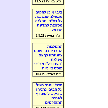
כ"ט באייר/ 11.5.21
ביבי מוכן להקים
ממשלה שנשענת
על רע"ם, מפלגה
מסוכנת למדינת
ישראל!
כ"ד באייר/ 6.5.21
המפלגות
החרדיות הן פוסט
ציוניות!! כך גם
מפלגת
"העבודה"+מר"צ:
פוסט ציוניות
י"ח באייר/ 30.4.21
משל יותם: משל
על הביבי נתניהו
שביקש להצטרף
לאחים
המוסלמים