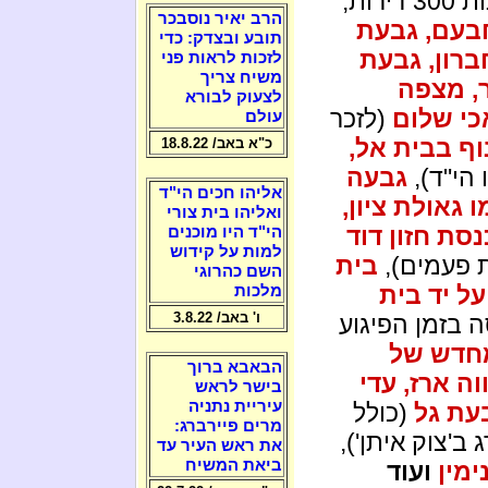
(שתמורתה הבטיח לבנות 300 דירות,
הרב יאיר נוסבכר
בעם, גבעת
תובע ובצדק: כדי
ברון, גבעת
לזכות לראות פני
משיח צריך
ר, מצפה
לצעוק לבורא
כי שלום
(לזכר
עולם
וף בבית אל,
כ"א באב/ 18.8.22
הי"ד),
גבעה
אליהו חכים הי"ד
ו גאולת ציון,
ואליהו בית צורי
נסת חזון דוד
הי"ד היו מוכנים
למות על קידוש
 פעמים),
בית
השם כהרוגי
ל יד בית
מלכות
ו' באב/ 3.8.22
 בזמן הפיגוע
 מחדש של
הבאבא ברוך
וה ארז, עדי
בישר לראש
עיריית נתניה
בעת גל
(כולל
מרים פיירברג:
ב'צוק איתן'),
את ראש העיר עד
ביאת המשיח
ימין
ועוד