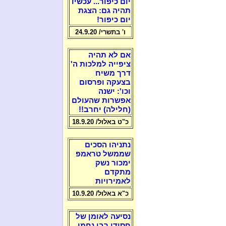
יום כיפור... עכשיו
תהיה גם: הצגת
יום כיפור!
ו' בתשרי/ 24.9.20
אם לא תהיה
ציפייה למלכות ה'
דרך משיח
בצעקה ופרסום
וכו': ישנה
אפשרות שהעולם
(חלילה) יחרב!!
כ"ט באלול/ 18.9.20
נתניהו הסכים
שממשל טראמפ
ימכור נשק
מתקדם
לאמירויות
כ"א באלול/ 10.9.20
נסיעה לאומן של
חסידי רבי נחמן