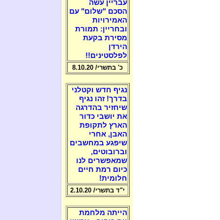
עבריין עשה
הסכם "שלום" עם
האמירויות
ובחריין: תמורת
מסירת בקעת
הירדן
לפלסטינים!!
כ' בתשרי/ 8.10.20
נגיף חדש וקטלני
בדרך! זהו נגיף
שיחזיר בהדרגה
את יושבי כדור
הארץ לתקופת
האבן, אחרי
שיפגע במחשבים
וברובוטים,
שמאפשרים לנו
כיום רמת חיים
חלומית!
י"ד בתשרי/ 2.10.20
הייתה מלחמת