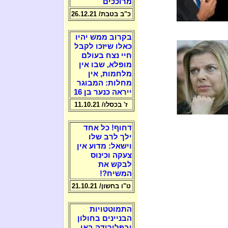
מרוככים
כ"ב בטבת/ 26.12.21
בקרוב ממש יהיו
כאלו שיזכו לקבל
חיי נצח בעולם
מופלא, שבו אין
מלחמות, אין
מחלות: המבוגר
ייראה כנער בן 16
ז' בכסלו/ 11.10.21
דחוף! כל אחד
ילך לרב שלו
וישאל: מדוע אין
צעקה וכינוס
לבקש את
המשיח?!
ט"ו בחשון/ 21.10.21
התמוטטויות
הבניינים בחולון
ובפלורידה באו